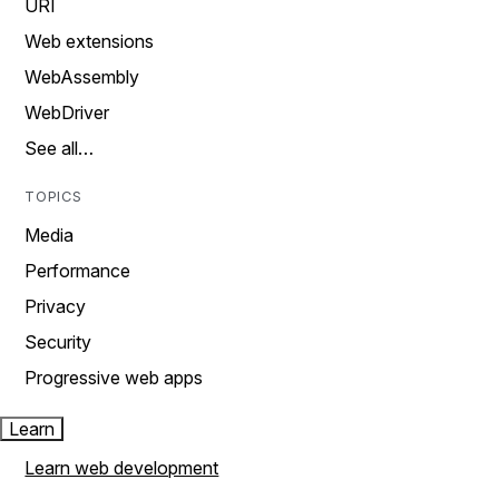
URI
Web extensions
WebAssembly
WebDriver
See all…
TOPICS
Media
Performance
Privacy
Security
Progressive web apps
Learn
Learn web development