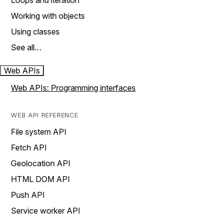
Loops and iteration
Working with objects
Using classes
See all…
Web APIs
Web APIs: Programming interfaces
WEB API REFERENCE
File system API
Fetch API
Geolocation API
HTML DOM API
Push API
Service worker API