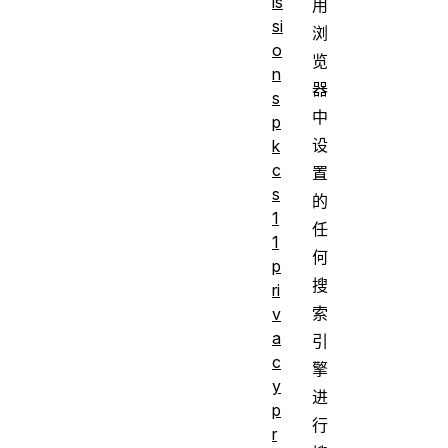
is
用
si
浏
o
览
n
器
s
中
p
设
k
c
置
s
的
1
任
1
何
p
搜
ri
索
v
a
引
c
擎
y
进
p
行
r