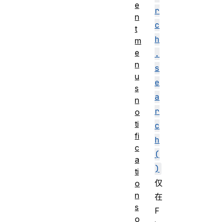
e
r
n
c
t
h
m
e
.
n
s
u
e
s
a
n
r
o
ti
c
fi
h
c
(
a
)
ti
仅
o
n
在
s
F
o