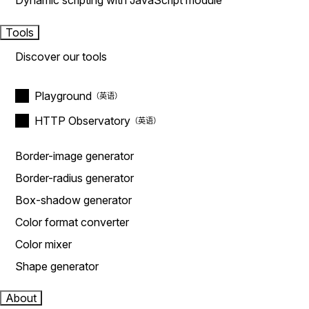
Dynamic scripting with JavaScript module
Tools
Discover our tools
Playground
HTTP Observatory
Border-image generator
Border-radius generator
Box-shadow generator
Color format converter
Color mixer
Shape generator
About