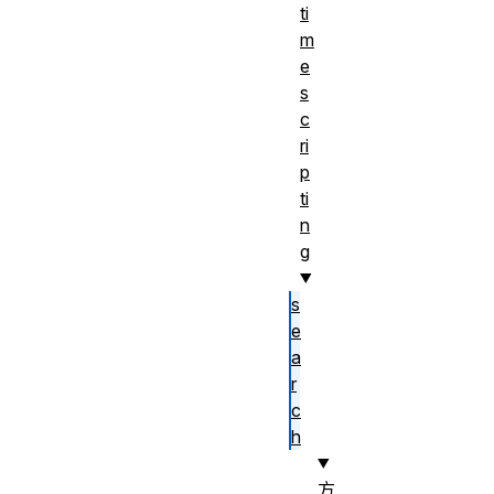
ti
m
e
s
c
ri
p
ti
n
g
s
e
a
r
c
h
方