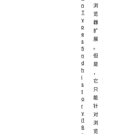
浏
n
T
览
y
器
p
扩
e
展
s
。
fi
但
n
d
是
h
，
i
它
s
只
t
能
o
针
r
y
对
i1
浏
8
览