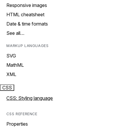
Responsive images
HTML cheatsheet
Date & time formats
See all…
MARKUP LANGUAGES
SVG
MathML
XML
CSS
CSS: Styling language
CSS REFERENCE
Properties