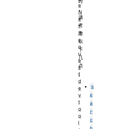
时
e
，
N
请
e
考
t
R
虑
e
以
q
下
u
几
e
点
s
：
t
d
s
e
e
v
t
a
o
r
o
c
l
h