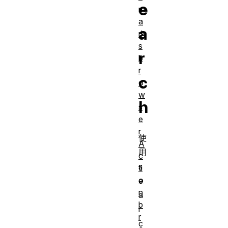
e
m
a
a
rk
s
r
b
r
c
o
w
h
s
e
r
使
A
用
c
s
ti
o
e
n
a
b
r
r
c