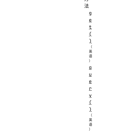
法
g
e
t
(
)
q
u
e
r
y
(
)