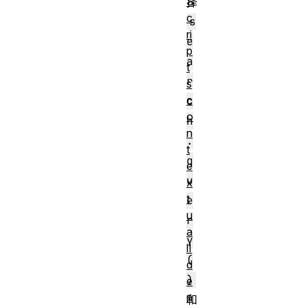
S
择
c
s
ri
e
p
a
t
r
s
c
c
o
h
n
.
t
q
e
u
x
t
e
u
r
a
y
lI
(
d
)
e
n
和