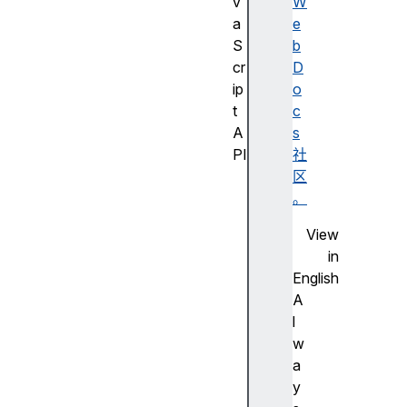
v
W
a
e
S
b
cr
D
ip
o
t
c
A
s
PI
社
J
区
a
。
v
View
a
in
S
English
cr
A
ip
l
t
w
A
a
PI
y
的