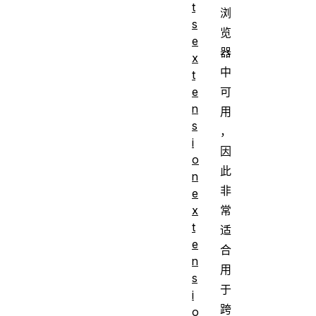
t
浏
s
览
e
器
x
中
t
可
e
n
用
s
，
i
因
o
此
n
非
e
常
x
t
适
e
合
n
用
s
于
i
跨
o