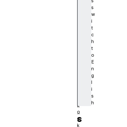
s
浏
s
览
w
器
i
支
t
持
c
a
h
c
t
ti
o
o
E
n
n
al
g
a
l
r
i
m
s
s
h
b
o
s
o
k