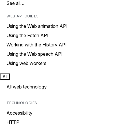
See all…
WEB API GUIDES
Using the Web animation API
Using the Fetch API
Working with the History API
Using the Web speech API
Using web workers
All
All web technology
TECHNOLOGIES
Accessibility
HTTP