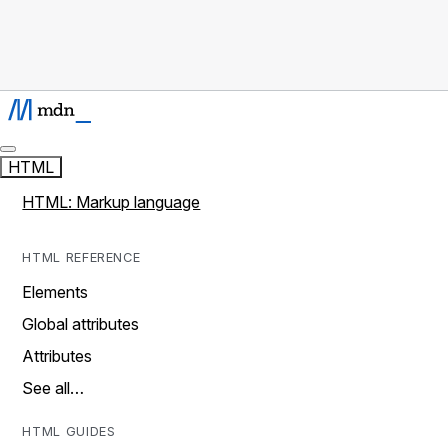
HTML
HTML: Markup language
HTML REFERENCE
Elements
Global attributes
Attributes
See all…
HTML GUIDES