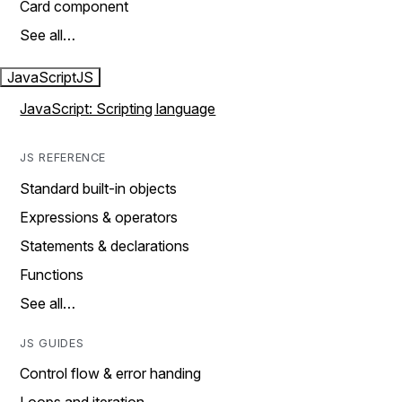
Card component
See all…
JavaScript
JS
JavaScript: Scripting language
JS REFERENCE
Standard built-in objects
Expressions & operators
Statements & declarations
Functions
See all…
JS GUIDES
Control flow & error handing