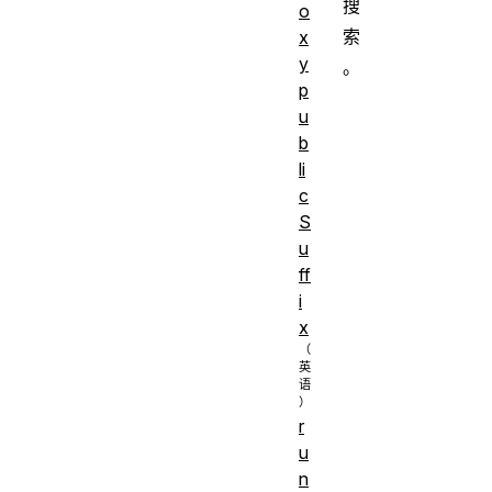
搜
o
索
x
y
。
p
u
b
li
c
S
u
ff
i
x
r
u
n