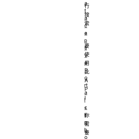
a
行
t
搜
a
索
c
。
a
p
要
ti
使
v
e
用
P
此
o
A
rt
P
a
I
l
，
c
li
你
p
需
b
要
o