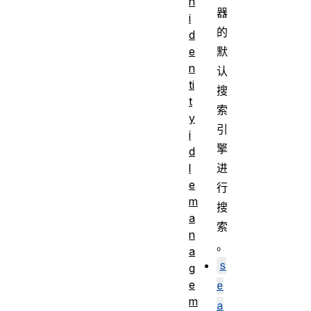
n
器
i
的
d
默
e
n
认
ti
搜
t
索
y
引
i
擎
d
进
l
e
行
m
搜
a
索
n
。
a
s
g
e
e
m
a