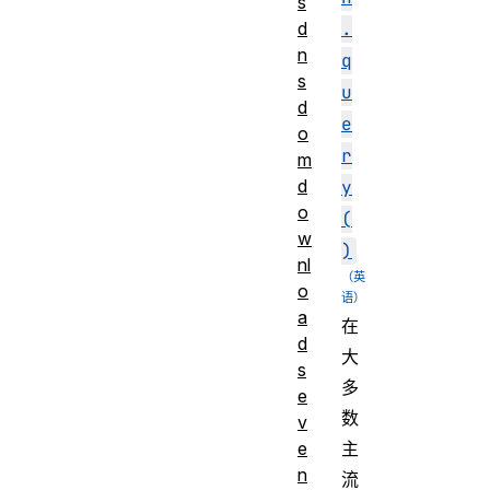
s
.
d
n
q
s
u
d
e
o
r
m
d
y
o
(
w
)
nl
o
a
在
d
大
s
多
e
数
v
主
e
n
流