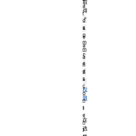
取
a
得
r
"
d
c
s
o
e
m
a
m
r
a
c
n
d
h
s
"
c
权
o
限
n
。
t
e
在
n
选
t