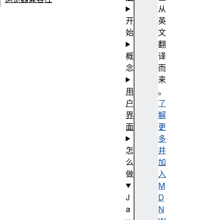
从
开
英
始
文
翻
概
译
念
而
来
用
。
户
了
界
解
面
更
多
怎
并
么
加
做
入
M
J
D
a
N