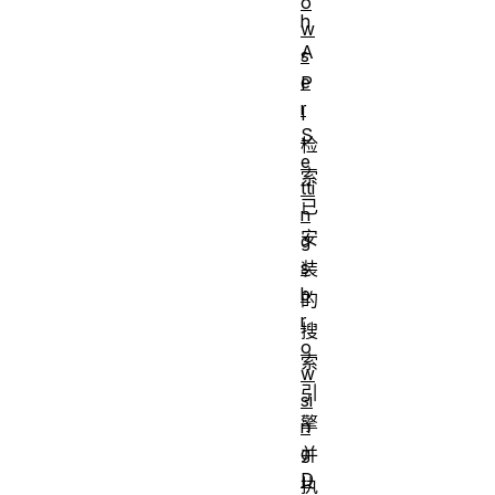
o
h
w
A
s
e
P
r
I
S
检
e
索
tti
已
n
安
g
s
装
b
的
r
搜
o
索
w
引
si
擎
n
g
并
D
执