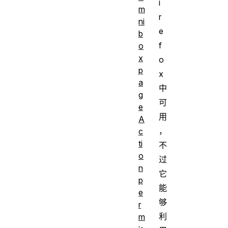
i
m
r
ni
e
b
f
o
x
o
p
x
a
中
g
可
e
用
A
，
c
ti
不
o
过
n
它
p
能
e
够
r
利
m