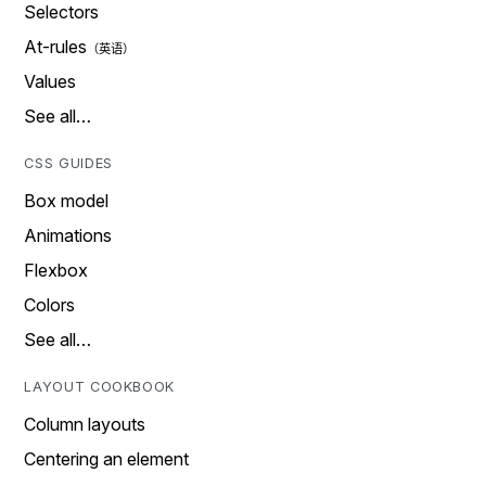
Selectors
At-rules
Values
See all…
CSS GUIDES
Box model
Animations
Flexbox
Colors
See all…
LAYOUT COOKBOOK
Column layouts
Centering an element