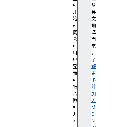
从
开
英
始
文
翻
概
译
念
而
来
用
。
户
了
界
解
面
更
多
怎
并
么
加
做
入
M
J
D
a
N