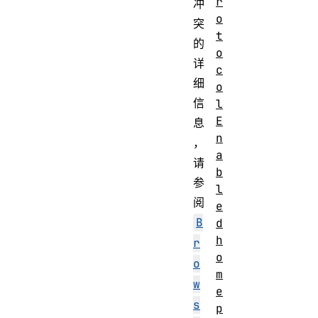
r
冲
o
突
t
的
o
详
c
细
o
信
l
E
息
n
，
a
请
b
参
l
阅
e
B
d
h
r
o
o
m
w
e
s
p