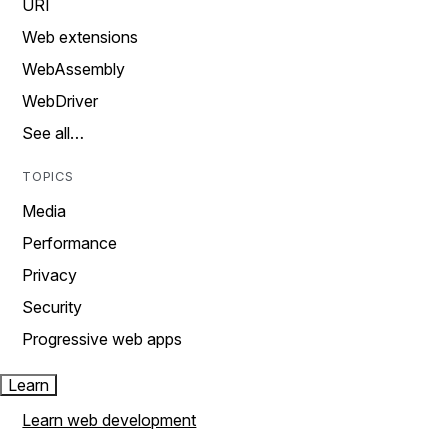
URI
Web extensions
WebAssembly
WebDriver
See all…
TOPICS
Media
Performance
Privacy
Security
Progressive web apps
Learn
Learn web development