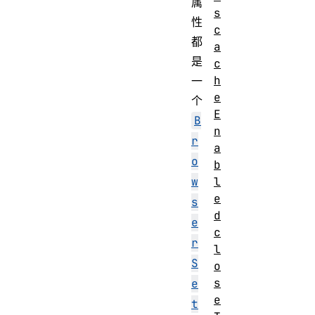
属
s
性
c
都
a
是
c
h
一
e
个
E
B
n
r
a
o
b
w
l
e
s
d
e
c
r
l
S
o
s
e
e
t