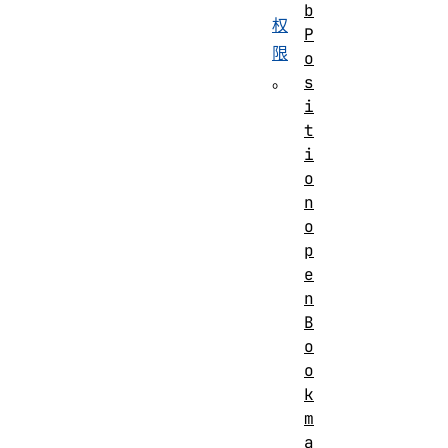
b
权
P
限
o
。
s
i
t
i
o
n
o
p
e
n
B
o
o
k
m
a