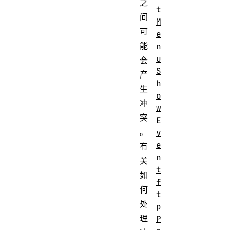
之
t
间
M
可
e
能
n
u
会
S
产
h
生
o
冲
w
突
E
。
v
e
有
n
关
t
如
f
何
t
处
p
理
P