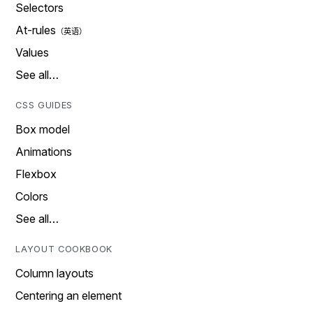
Selectors
At-rules
Values
See all…
CSS GUIDES
Box model
Animations
Flexbox
Colors
See all…
LAYOUT COOKBOOK
Column layouts
Centering an element