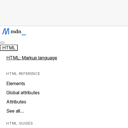
HTML
HTML: Markup language
HTML REFERENCE
Elements
Global attributes
Attributes
See all…
HTML GUIDES