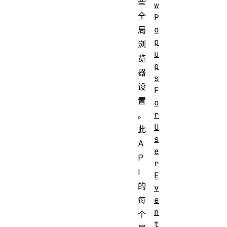
些
w
全
P
o
局
p
浏
u
览
p
器
s
设
F
置
o
r
。
U
此
s
A
e
P
r
I
E
的
v
e
每
n
个
t