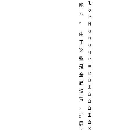
l
能
o
力
r
。
M
a
由
n
于
a
这
g
些
e
m
是
e
全
n
局
t
设
c
置
o
，
n
t
扩
e
展
x