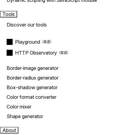
Dynamic scripting with JavaScript module
Tools
Discover our tools
Playground
HTTP Observatory
Border-image generator
Border-radius generator
Box-shadow generator
Color format converter
Color mixer
Shape generator
About