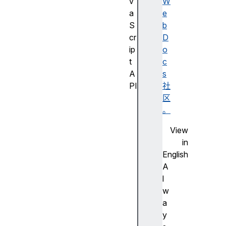
v
W
a
e
S
b
cr
D
ip
o
t
c
A
s
PI
社
J
区
a
。
v
View
a
in
S
English
cr
A
ip
l
t
w
A
a
PI
y
的