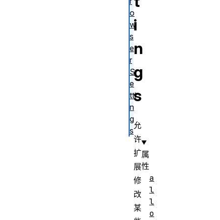
t
r
o
i
w
s
n
e
r
g
S
e
s
tti
n
g
允
s
许
扩
属
性
展
a
修
l
改
l
某
o