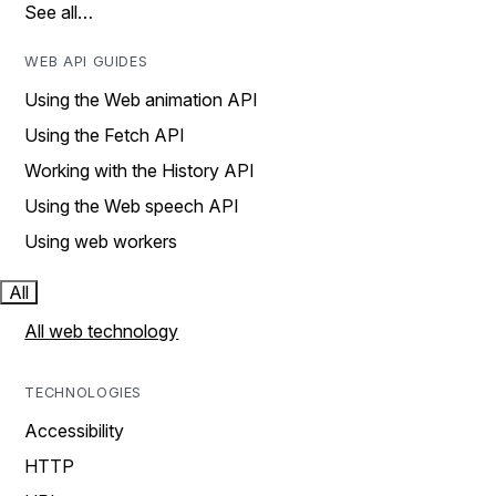
See all…
WEB API GUIDES
Using the Web animation API
Using the Fetch API
Working with the History API
Using the Web speech API
Using web workers
All
All web technology
TECHNOLOGIES
Accessibility
HTTP