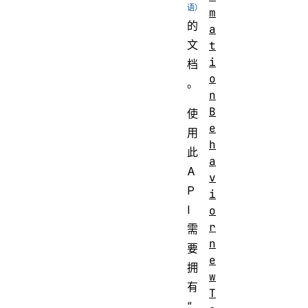
m
的
a
文
t
i
档
o
。
n
B
使
e
用
h
此
a
A
v
P
i
I
o
r
需
n
要
e
拥
w
有
T
“