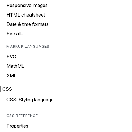
Responsive images
HTML cheatsheet
Date & time formats
See all…
MARKUP LANGUAGES
SVG
MathML
XML
CSS
CSS: Styling language
CSS REFERENCE
Properties