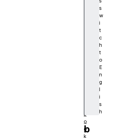
s
浏
s
览
w
器
i
支
t
持
c
a
h
c
t
ti
o
o
E
n
n
al
g
a
l
r
i
m
s
s
h
b
o
b
o
k