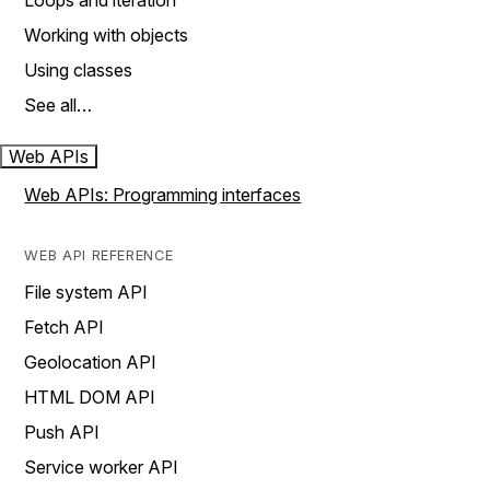
Loops and iteration
Working with objects
Using classes
See all…
Web APIs
Web APIs: Programming interfaces
WEB API REFERENCE
File system API
Fetch API
Geolocation API
HTML DOM API
Push API
Service worker API