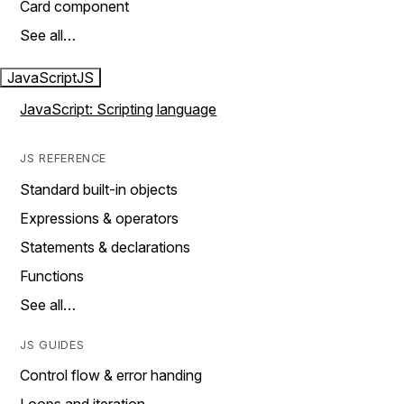
Card component
See all…
JavaScript
JS
JavaScript: Scripting language
JS REFERENCE
Standard built-in objects
Expressions & operators
Statements & declarations
Functions
See all…
JS GUIDES
Control flow & error handing