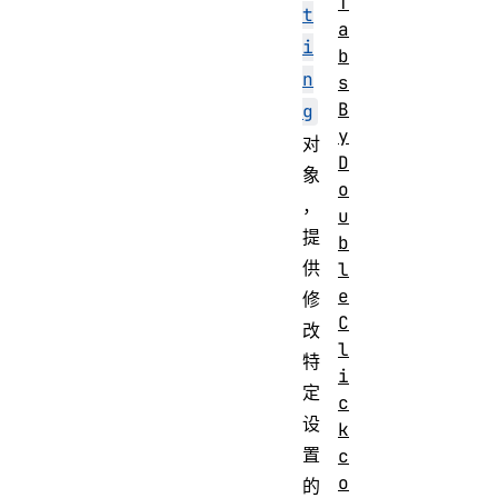
T
t
a
i
b
n
s
B
g
y
对
D
象
o
，
u
提
b
供
l
e
修
C
改
l
特
i
定
c
设
k
置
c
o
的