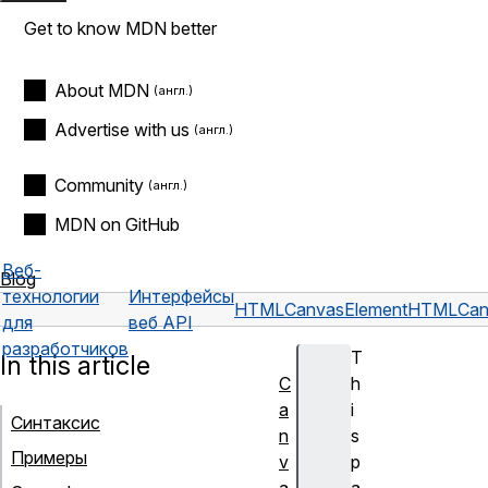
Get to know MDN better
About MDN
Advertise with us
Community
MDN on GitHub
Веб-
Blog
технологии
Интерфейсы
HTMLCanvasElement
HTMLCanv
для
веб API
разработчиков
T
In this article
C
h
a
i
Синтаксис
n
s
Примеры
v
p