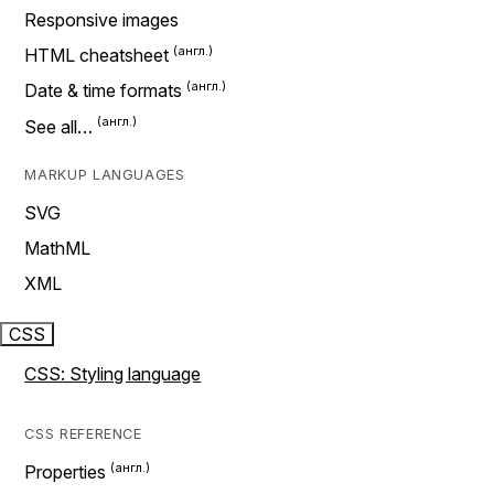
Responsive images
HTML cheatsheet
Date & time formats
See all…
MARKUP LANGUAGES
SVG
MathML
XML
CSS
CSS: Styling language
CSS REFERENCE
Properties