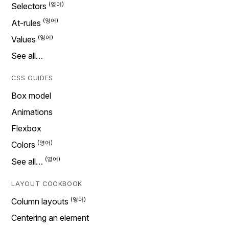
Selectors
At-rules
Values
See all…
CSS GUIDES
Box model
Animations
Flexbox
Colors
See all…
LAYOUT COOKBOOK
Column layouts
Centering an element