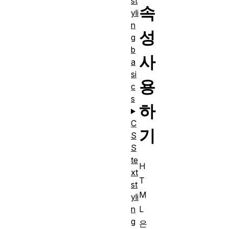
st
속
yli
n
성
g
b
사
a
si
용
c
s
하
C
기
S
S
te
H
xt
T
st
M
yli
L
n
g
은