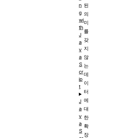
된
n
g
의
wi
미
th
를
J
갖
a
지
v
않
a
S
는
cr
데
ip
이
t
터
에
J
대
a
v
한
a
확
S
장