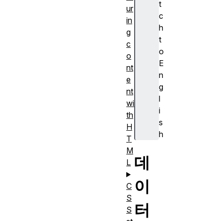
t
ur
c
in
h
g
t
c
o
o
E
nt
n
e
g
nt
l
wi
i
th
s
H
h
T
M
데
L
이
C
S
터
S