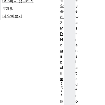
발
a
CSS에서 접근하기
학
g
문제점
습
e
더 알아보기
하
w
기
a
M
s
D
t
N
r
c
a
ur
n
ri
s
c
l
ul
a
u
t
m
e
d
f
r
o
G