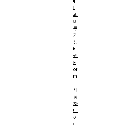
ip
t
의
비
동
기
성
웹
F
or
m
—
사
용
자
데
이
터