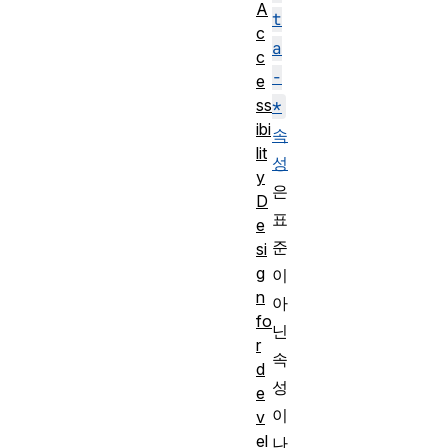
A
t
c
a
c
-
e
ss
*
ibi
속
lit
성
y
은
D
표
e
준
si
g
이
n
아
fo
닌
r
속
d
성
e
이
v
el
나