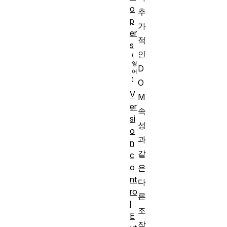
o
추
p
가
er
적
s
인
D
O
V
M
er
속
si
성
o
과
n
같
c
o
은
nt
다
ro
른
l
조
E
작