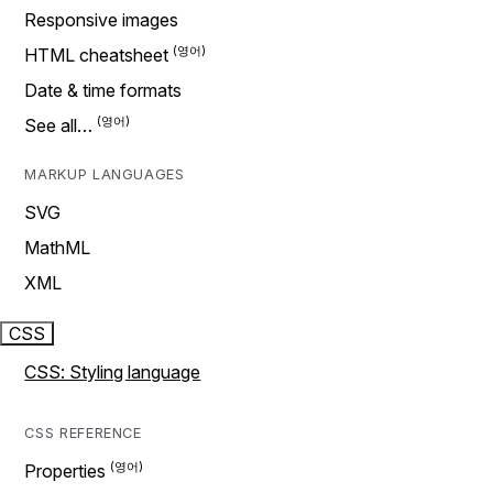
Responsive images
HTML cheatsheet
Date & time formats
See all…
MARKUP LANGUAGES
SVG
MathML
XML
CSS
CSS: Styling language
CSS REFERENCE
Properties