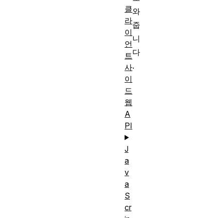
클
와
라
줍
이
니
언
다
트
.
사
이
드
웹
A
PI
J
a
v
a
S
cr