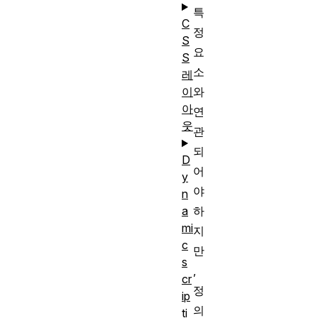
특
C
정
S
요
S
소
레
와
이
아
연
웃
관
되
D
어
y
야
n
하
a
mi
지
c
만
s
,
cr
정
ip
의
ti