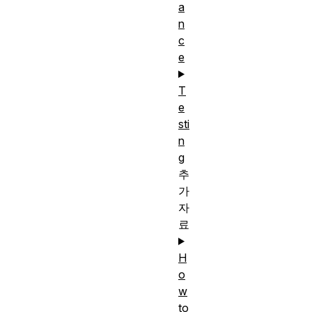
a
n
c
e
T
e
sti
n
g
추
가
자
료
H
o
w
to