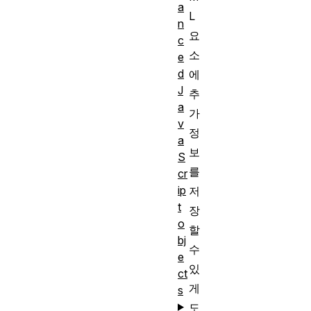
a
L
n
요
c
소
e
d
에
J
추
a
가
v
정
a
보
S
를
cr
ip
저
t
장
o
할
bj
수
e
있
ct
게
s
도