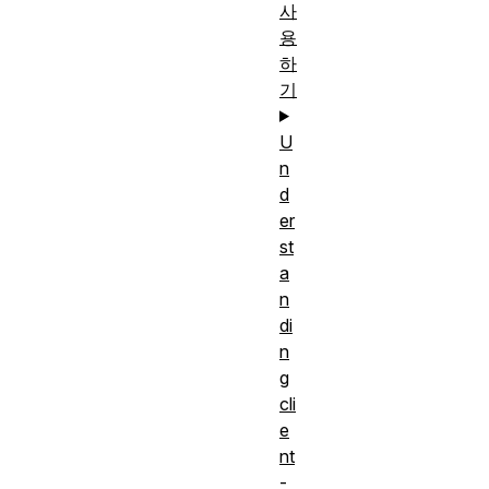
사
용
하
기
U
n
d
er
st
a
n
di
n
g
cli
e
nt
-