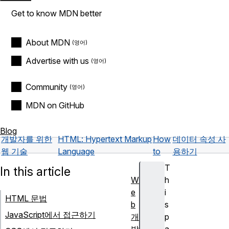
Get to know MDN better
About MDN
Advertise with us
Community
MDN on GitHub
Blog
개발자를 위한
HTML: Hypertext Markup
How
데이터 속성 사
웹 기술
Language
to
용하기
T
In this article
W
h
e
i
HTML 문법
b
s
JavaScript에서 접근하기
개
p