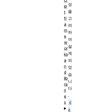
cr
성
ip
을
t
고
fr
a
려
m
하
e
여
w
설
or
계
ks
되
a
n
었
d
습
lib
니
ra
다
ri
.
e
d
s
a