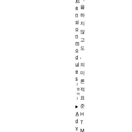
xt
을
e
n
하
si
지
o
않
n
고
m
도
o
,
d
ul
의
e
미
s
론
적
표
준
A
H
d
T
v
M