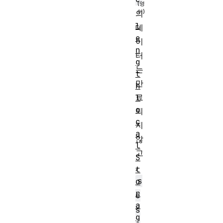
의
l
데
e
이
n
터
g
는
t
만
h
료
l
o
되
c
지
a
않
l
고
S
,
t
s
o
r
e
a
s
g