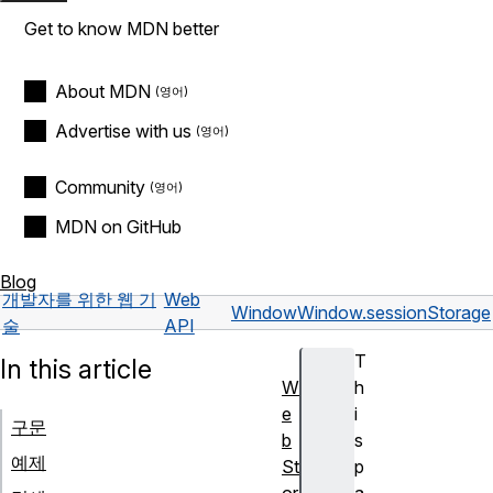
Get to know MDN better
About MDN
Advertise with us
Community
MDN on GitHub
Blog
개발자를 위한 웹 기
Web
Window
Window.sessionStorage
술
API
T
In this article
W
h
e
i
구문
b
s
예제
St
p