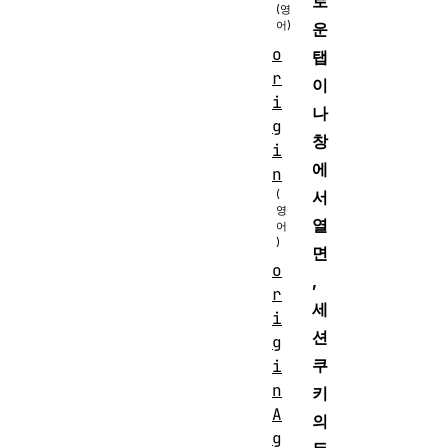
로
운
o
탭
r
이
i
나
g
창
i
에
n
서
열
면
o
,
r
세
i
션
g
쿠
i
n
키
A
의
g