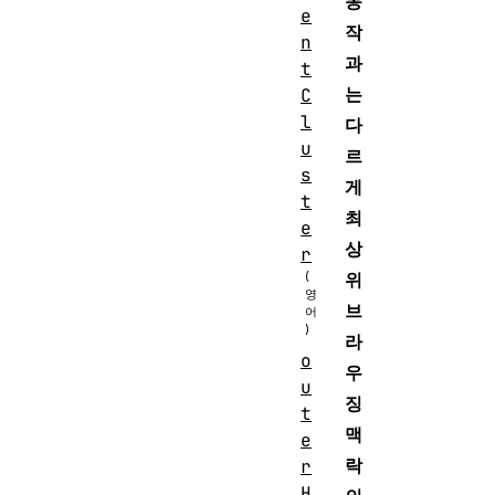
동
e
작
n
과
t
는
C
l
다
u
르
s
게
t
최
e
상
r
위
브
라
o
우
u
징
t
맥
e
락
r
H