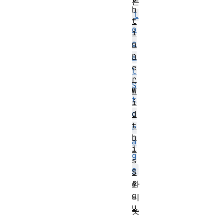
는
h
l
t
o
i
c
n
n
a
e
l
r
S
W
t
i
o
d
t
r
h
a
i
g
s
e
S
와
e
c
비
u
슷