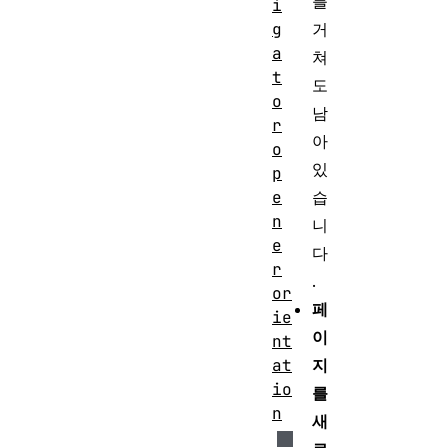
를
i
거
g
a
쳐
t
도
o
남
r
아
o
있
p
습
e
n
니
e
다
r
.
or
페
ie
이
nt
지
at
io
를
n
새