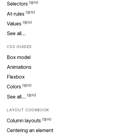
Selectors
At-rules
Values
See all…
CSS GUIDES
Box model
Animations
Flexbox
Colors
See all…
LAYOUT COOKBOOK
Column layouts
Centering an element