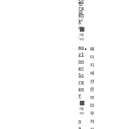
Sc
있
re
습
en
니
X
다
.
mo
페
zI
이
nn
지
er
세
Sc
션
re
en
은
Y
브
라
우
저
n
a