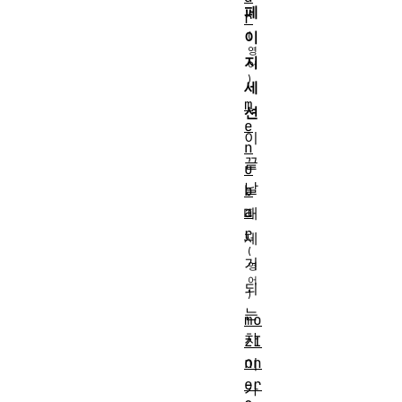
페
r
이
지
세
m
션
e
이
n
끝
u
날
b
a
때
r
제
거
되
는
mo
차
zI
nn
이
er
가