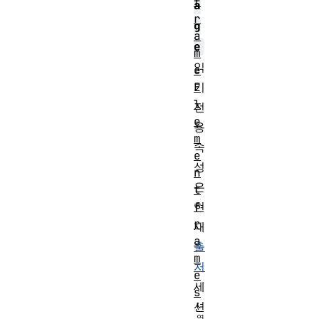
f
a
r
g
a
e
m
읽
e
기
E
l
전
e
용
m
속
e
성
n
은
t
현
f
r
재
a
출
m
처
e
세
s
션