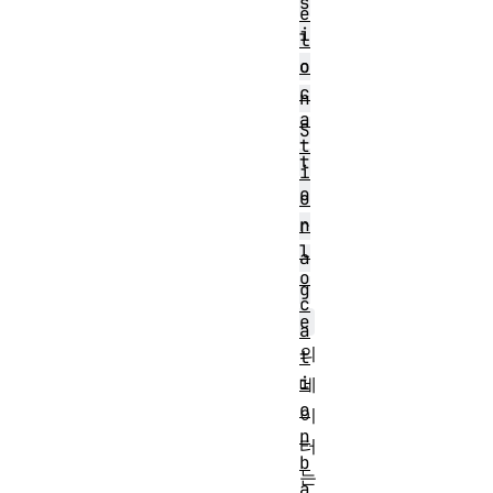
s
e
i
l
o
o
c
n
a
S
t
t
i
o
o
n
r
l
a
o
g
c
e
a
의
t
i
데
o
이
n
터
b
는
a