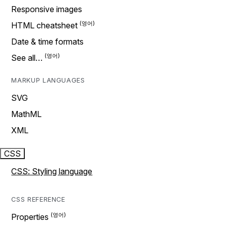
Responsive images
HTML cheatsheet
Date & time formats
See all…
MARKUP LANGUAGES
SVG
MathML
XML
CSS
CSS: Styling language
CSS REFERENCE
Properties