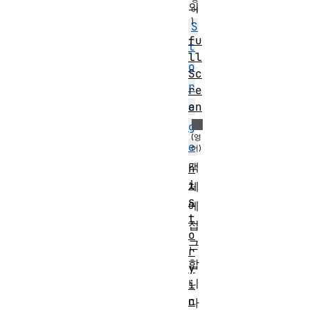
의
S
fu
t
ll
o
Sc
r
re
a
en
g
e
객
h
i
체
s
에
t
접
o
근
r
합
y
니
i
n
다