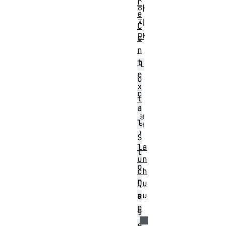
r
하
e
지
C
만
o
,
n
t
l
e
o
x
c
t
a
l
S
la
t
un
o
ch
r
Qu
eu
a
e
g
e