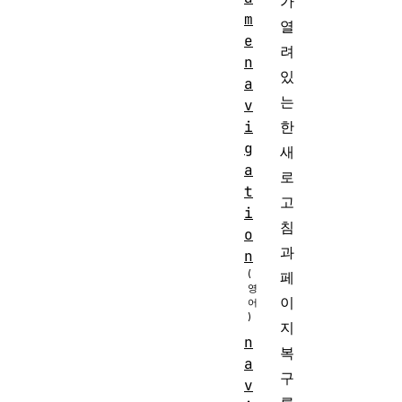
가
m
열
e
려
n
있
a
는
v
한
i
g
새
a
로
t
고
i
침
o
과
n
페
이
지
n
복
a
구
v