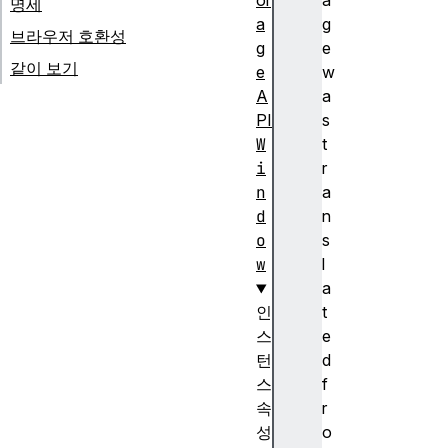
or
a
명세
a
g
브라우저 호환성
g
e
같이 보기
e
w
A
a
PI
s
W
t
i
r
n
a
d
n
o
s
w
l
a
인
t
스
e
턴
d
스
f
속
r
성
o