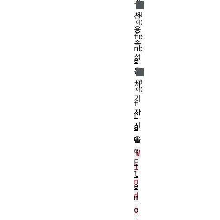
기
전
용
fe
속
nc
성
e
은
자
기
f
자
r
신
a
m
을
e
W
E
i
l
n
e
d
m
e
o