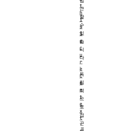
접
t
근
h
할
i
수
s
있
S
e
습
c
니
u
다
r
.
e
독
C
립
o
n
적
t
으
e
로
x
접
t
근