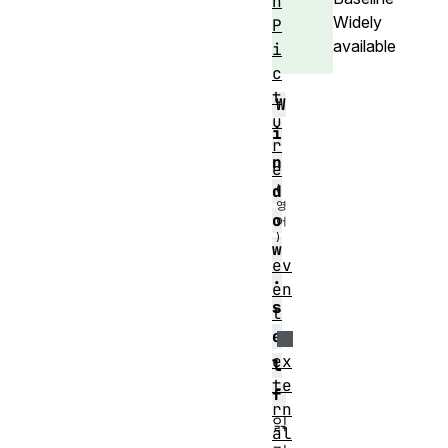
n
Widely
P
available
i
c
t
W
u
i
r
n
e
d
o
w
ev
.
en
s
t
e
ex
l
te
f
rn
읽
al