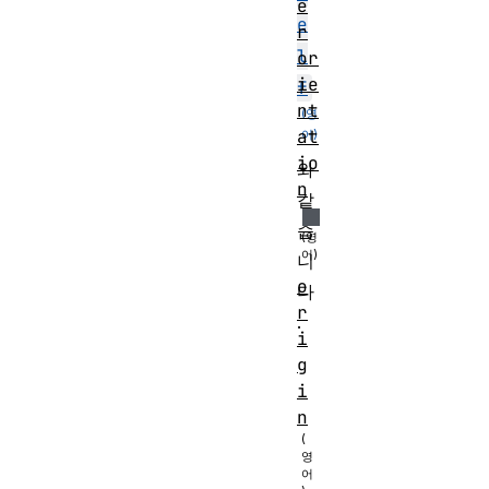
e
e
r
l
or
ie
f
nt
at
io
와
n
같
습
니
o
다
r
.
i
g
i
n