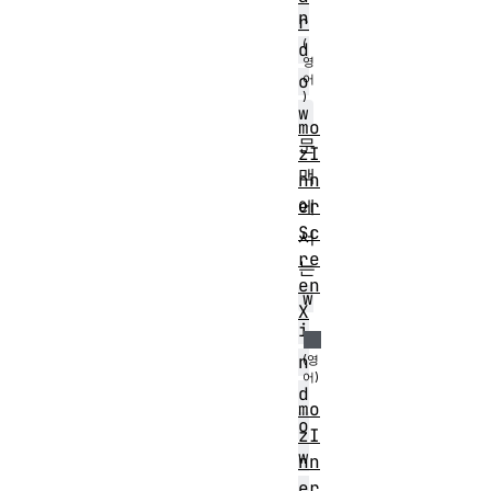
n
r
d
o
w
mo
문
zI
맥
nn
에
er
Sc
서
re
는
en
w
X
i
n
d
mo
o
zI
w
nn
er
.