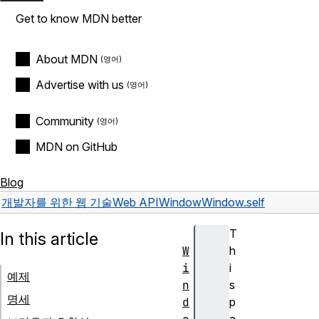
Get to know MDN better
About MDN
Advertise with us
Community
MDN on GitHub
Blog
개발자를 위한 웹 기술
Web API
Window
Window.self
T
In this article
W
h
i
i
예제
n
s
명세
d
p