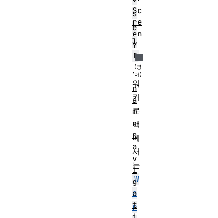
Sc
s
re
e
en
l
Y
f
,
워
n
커
a
문
m
e
맥
n
에
a
서
v
는
i
W
g
o
a
t
r
i