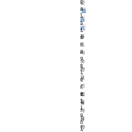
c
인
a
웹
l
워
S
커
t
등
o
r
도
a
비
g
슷
e
한
l
표
o
기
c
a
법
t
을
i
사
o
용
n
한
l