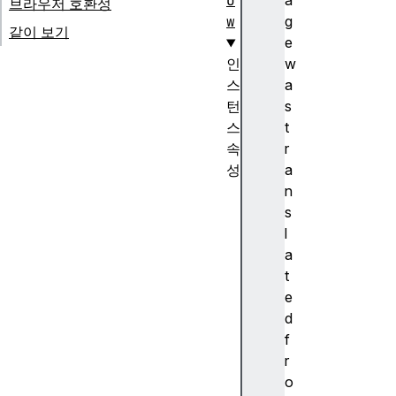
o
a
브라우저 호환성
w
g
같이 보기
e
인
w
스
a
턴
s
스
t
속
r
성
a
c
n
a
s
c
l
h
a
e
t
s
e
c
d
l
f
o
r
s
o