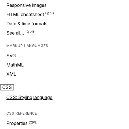
Responsive images
HTML cheatsheet
Date & time formats
See all…
MARKUP LANGUAGES
SVG
MathML
XML
CSS
CSS: Styling language
CSS REFERENCE
Properties