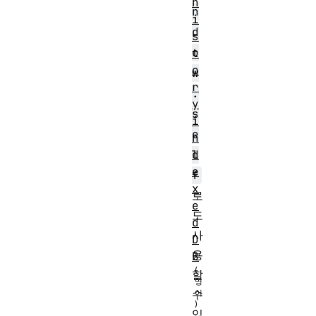
h
n
i
d
s
o
t
o
w
r
.
y
s
i
e
n
d
l
e
f
x
로
e
도
d
사
D
용
B
할
수
있