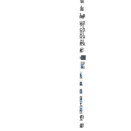
했
을
la
때
un
의
ch
이
Qu
점
eu
은
e
비
W
i
l
n
e
n
d
g
o
t
w
h
환
l
경
o