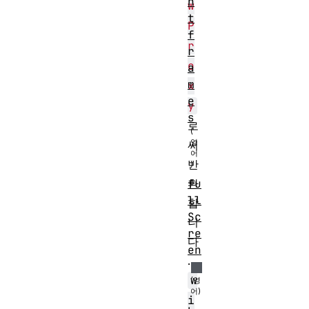
n
w
t
P
f
r
r
o
a
m
x
e
y
s
로
써
반
환
fu
ll
합
Sc
니
re
다
en
.
w
i