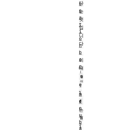
다
o
c
는
a
것
t
입
i
니
o
다
n
.
b
a
이
r
때
s
e
l
m
e
f
n
는
u
W
b
i
a