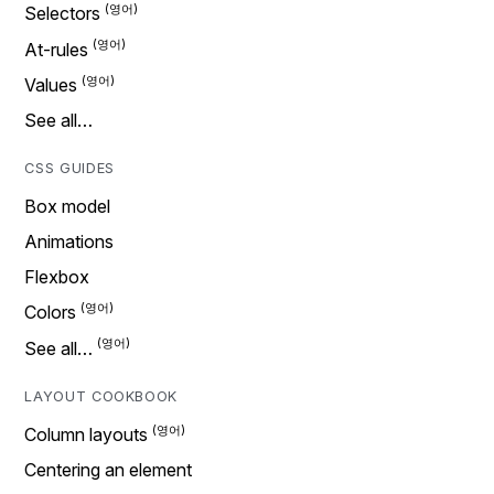
Selectors
At-rules
Values
See all…
CSS GUIDES
Box model
Animations
Flexbox
Colors
See all…
LAYOUT COOKBOOK
Column layouts
Centering an element