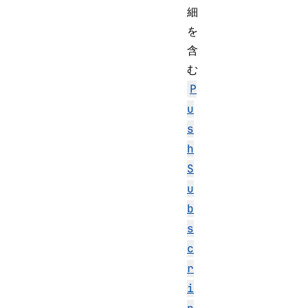
細
を
含
む
P
u
s
h
S
u
b
s
c
r
i