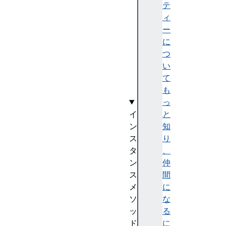
n
テ
c
ィ
o
ー
d
に
i
つ
n
い
g
て
s
も
っ
イ
と
ン
知
ス
り
タ
、
ン
仲
ス
間
メ
に
ソ
な
ッ
る
ド
に