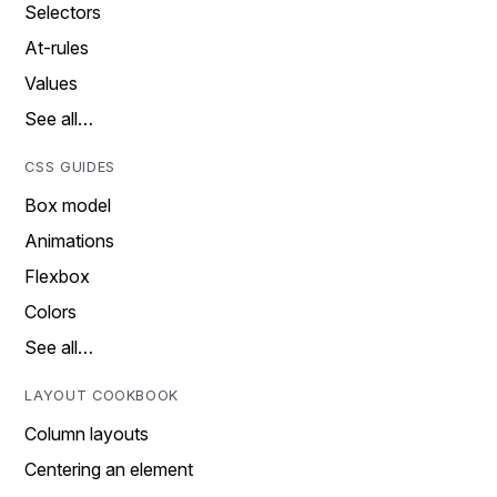
Selectors
At-rules
Values
See all…
CSS GUIDES
Box model
Animations
Flexbox
Colors
See all…
LAYOUT COOKBOOK
Column layouts
Centering an element