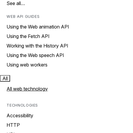
See all…
WEB API GUIDES
Using the Web animation API
Using the Fetch API
Working with the History API
Using the Web speech API
Using web workers
All
All web technology
TECHNOLOGIES
Accessibility
HTTP