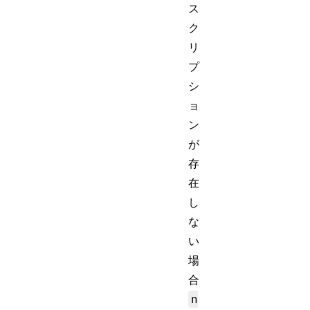
ス
ク
リ
プ
シ
ョ
ン
が
存
在
し
な
い
場
合
n