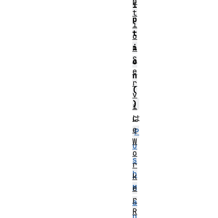
p
i
t
p
i
t
o
i
n
S
o
e
n
r
(
v
)
i
c
は
e
P
W
u
o
s
r
h
k
e
M
r
a
R
n