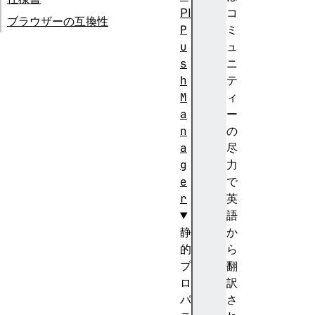
PI
コ
ブラウザーの互換性
P
ミ
u
ュ
s
ニ
h
テ
M
ィ
a
ー
n
の
a
尽
g
力
e
で
r
英
語
静
か
的
ら
プ
翻
ロ
訳
パ
さ