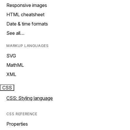
Responsive images
HTML cheatsheet
Date & time formats
See all…
MARKUP LANGUAGES
SVG
MathML
XML
CSS
CSS: Styling language
CSS REFERENCE
Properties