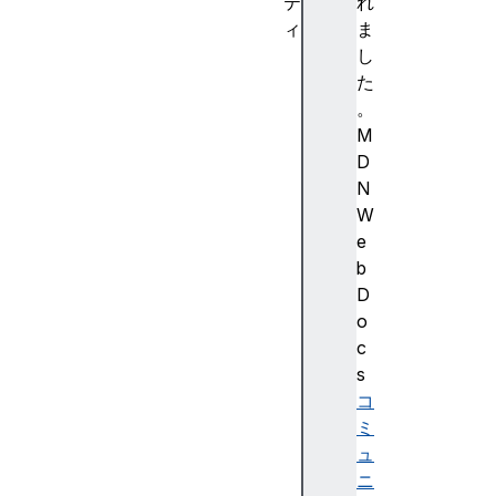
テ
れ
ィ
ま
s
し
u
た
p
。
p
M
o
D
r
N
t
W
e
e
d
b
C
D
o
o
n
c
t
s
e
コ
n
ミ
t
ュ
E
ニ