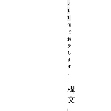
u
l
l
値
で
解
決
し
ま
す
。
構
文