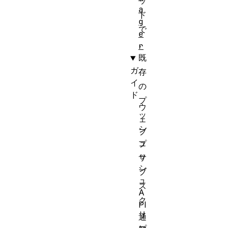
ッ
a
ド
g
で
e
、
r
既
ガ
存
イ
の
ド
プ
ウ
ッ
ェ
シ
ブ
ュ
プ
ッ
サ
シ
ブ
ュ
ス
A
ク
PI
リ
通