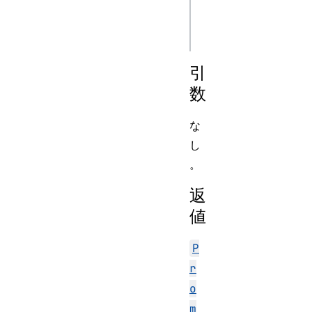
js
引
数
な
し
。
返
値
P
r
o
m