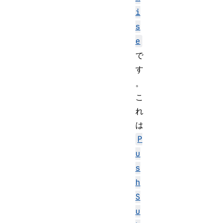
i
s
e
で
す
。
こ
れ
は
P
u
s
h
S
u