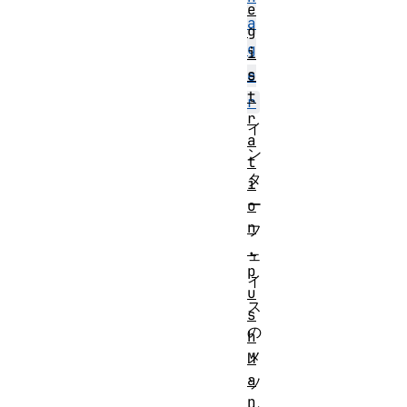
e
a
g
g
i
s
e
t
r
r
イ
a
ン
t
タ
i
ー
o
n
フ
.
ェ
p
イ
u
ス
s
の
h
メ
M
a
ソ
n