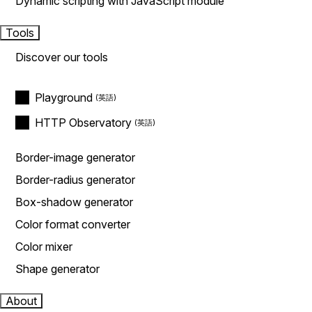
Dynamic scripting with JavaScript module
Tools
Discover our tools
Playground
HTTP Observatory
Border-image generator
Border-radius generator
Box-shadow generator
Color format converter
Color mixer
Shape generator
About