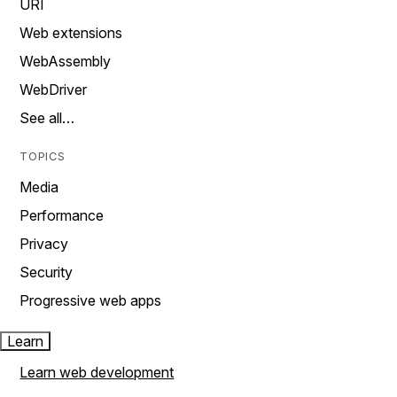
URI
Web extensions
WebAssembly
WebDriver
See all…
TOPICS
Media
Performance
Privacy
Security
Progressive web apps
Learn
Learn web development