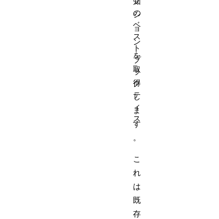
プ
知
の
シ
ベ
ョ
ス
ン
ト
を
プ
取
ラ
得
ク
テ
し
ィ
ま
ス
す
。
こ
れ
は
既
存