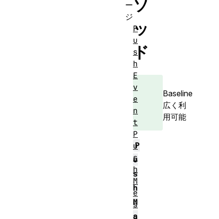
ソ
ー
ジ
ッ
P
u
ド
s
h
E
v
Baseline
e
広く利
n
用可能
t
P
P
u
s
u
h
s
M
h
e
M
s
s
a