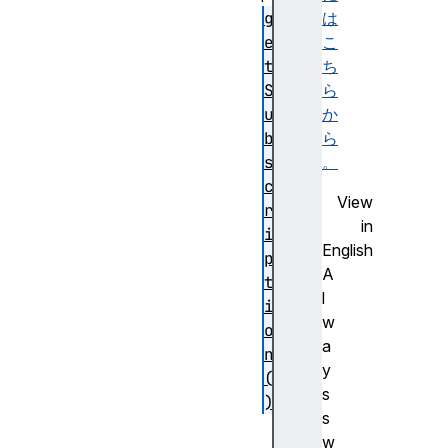
g
は
e
こ
t
ち
S
ら
u
か
b
ら
s
。
c
View
r
in
i
English
p
A
t
l
i
w
o
a
n
y
(
s
)
s
ha
w