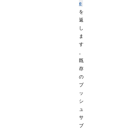
e
を
返
し
ま
す
。
既
存
の
プ
ッ
シ
ュ
サ
ブ