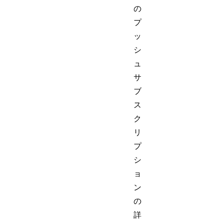
の
プ
ッ
シ
ュ
サ
ブ
ス
ク
リ
プ
シ
ョ
ン
の
詳