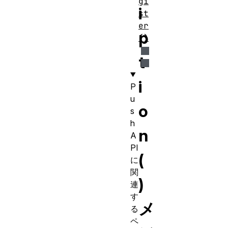
gi
i
st
er
p
()
t
i
P
u
o
s
h
n
A
PI
(
に
関
)
連
す
メ
る
ペ