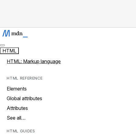
HTML
HTML: Markup language
HTML REFERENCE
Elements
Global attributes
Attributes
See all…
HTML GUIDES