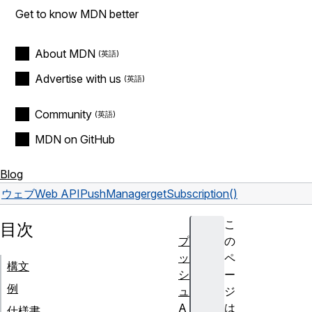
Get to know MDN better
About MDN
Advertise with us
Community
MDN on GitHub
Blog
ウェブ
Web API
PushManager
getSubscription()
こ
目次
プ
の
ッ
ペ
構文
シ
ー
例
ュ
ジ
A
は
仕様書