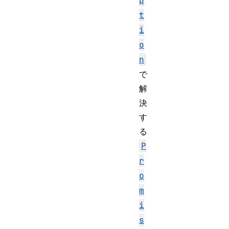
p
t
i
o
n
で
解
決
す
る
P
r
o
m
i
s