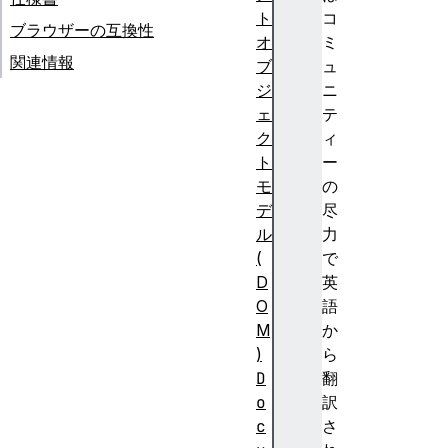
ト
コ
ブラウザーの互換性
オ
ミ
関連情報
ブ
ュ
ジ
ニ
ェ
テ
ク
ィ
ト
ー
モ
の
デ
尽
ル
力
(
で
D
英
O
語
M
か
)
ら
D
翻
o
訳
c
さ