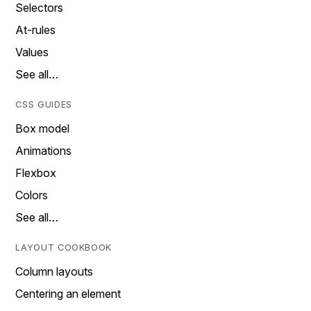
Selectors
At-rules
Values
See all…
CSS GUIDES
Box model
Animations
Flexbox
Colors
See all…
LAYOUT COOKBOOK
Column layouts
Centering an element