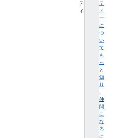
テ
テ
ィ
ィ
n
ー
a
に
m
つ
e
い
p
て
u
も
b
っ
l
と
i
知
c
り
I
、
d
仲
s
間
y
に
s
な
t
る
e
に