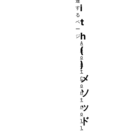
連
i
す
る
t
ペ
ー
h
ジ
A
(
b
o
)
r
t
メ
C
o
ソ
n
t
ッ
r
o
ド
l
l