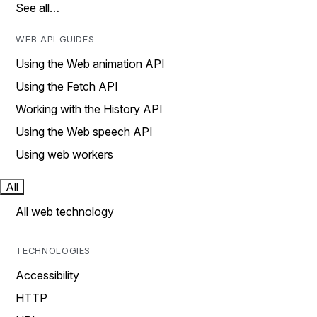
See all…
WEB API GUIDES
Using the Web animation API
Using the Fetch API
Working with the History API
Using the Web speech API
Using web workers
All
All web technology
TECHNOLOGIES
Accessibility
HTTP