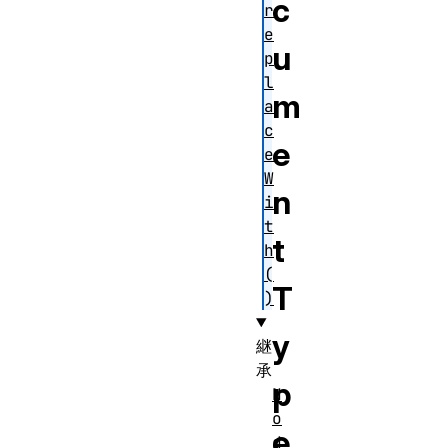
c
r
e
u
p
l
m
a
c
e
e
W
n
i
t
t
h
(
T
)
y
継
承
p
N
o
e
d