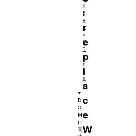
e
:
E
v
r
e
n
e
t
T
p
a
r
l
g
e
a
t
c
D
O
e
M
に
W
関