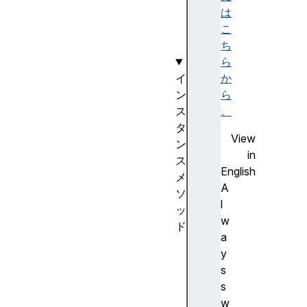
m
は
I
こ
d
ち
ら
イ
か
ン
ら
ス
。
タ
View
ン
in
ス
English
メ
A
ソ
l
ッ
w
ド
a
a
y
f
s
t
s
e
w