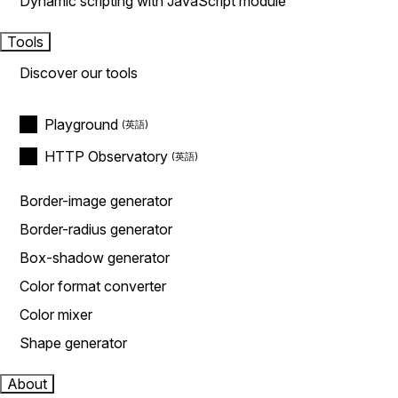
Dynamic scripting with JavaScript module
Tools
Discover our tools
Playground
HTTP Observatory
Border-image generator
Border-radius generator
Box-shadow generator
Color format converter
Color mixer
Shape generator
About