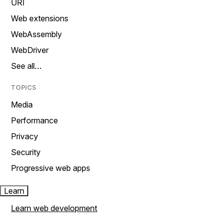
URI
Web extensions
WebAssembly
WebDriver
See all…
TOPICS
Media
Performance
Privacy
Security
Progressive web apps
Learn
Learn web development