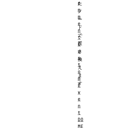
o
た
m
ノ
m
ー
e
ド
n
で
t
置
C
u
き
s
換
t
え
o
ま
m
す
E
。
v
e
n
t
DO
ME