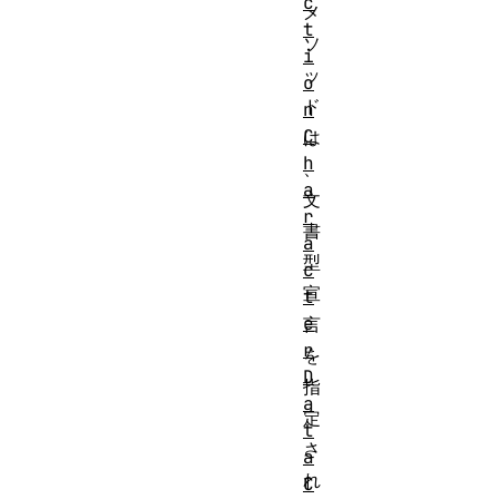
c
メ
t
ソ
i
ッ
o
ド
n
C
は
h
、
a
文
r
書
a
型
c
宣
t
e
言
r
を
D
指
a
定
t
さ
a
れ
C