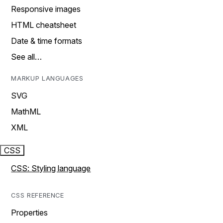
Responsive images
HTML cheatsheet
Date & time formats
See all…
MARKUP LANGUAGES
SVG
MathML
XML
CSS
CSS: Styling language
CSS REFERENCE
Properties