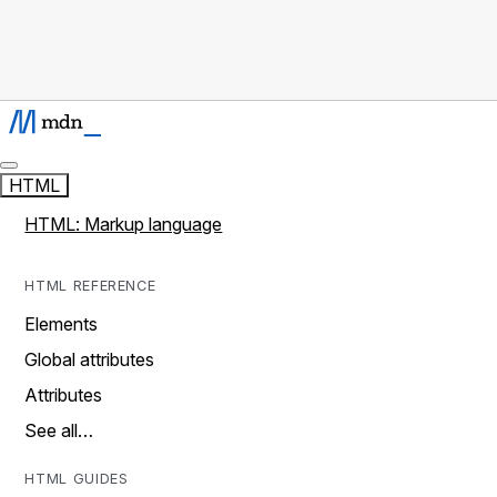
HTML
HTML: Markup language
HTML REFERENCE
Elements
Global attributes
Attributes
See all…
HTML GUIDES