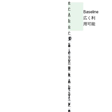
e
r
Baseline
A
広く利
b
用可能
o
r
D
t
S
o
i
c
g
u
n
m
a
l
e
A
n
b
t
s
T
t
y
r
a
p