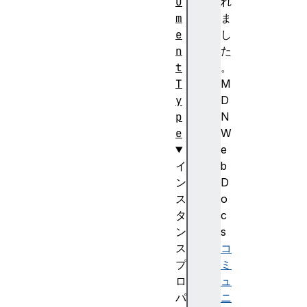
u
れ
m
ま
e
し
n
た
t
。
T
M
y
D
p
N
e
W
e
イ
b
ン
D
ス
o
タ
c
ン
s
ス
コ
プ
ミ
ロ
ュ
パ
ニ