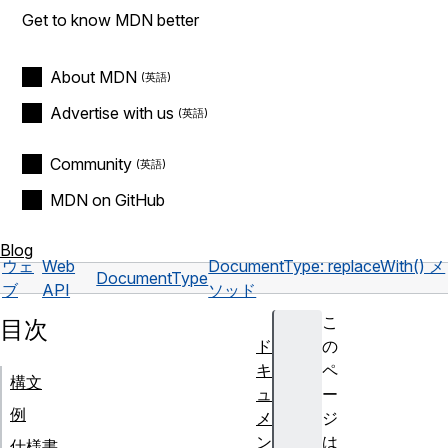
Get to know MDN better
About MDN
Advertise with us
Community
MDN on GitHub
Blog
ウェ
Web
DocumentType: replaceWith() メ
DocumentType
ブ
API
ソッド
こ
目次
ド
の
キ
ペ
構文
ュ
ー
例
メ
ジ
ン
は
仕様書