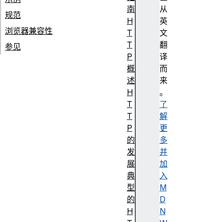
南
从
规范
H
英
浏览器兼容性
T
文
T
翻
参见
P
译
概
而
述
来
H
。
T
了
T
解
P
更
的
多
发
并
展
加
典
入
型
M
的
D
H
N