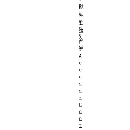
-
默
H
e
认
a
会
d
这
e
么
r
做
s
。
A
c
Header
Request
c
type
header
e
s
Forbidden
s
request
no
-
header
C
o
n
t