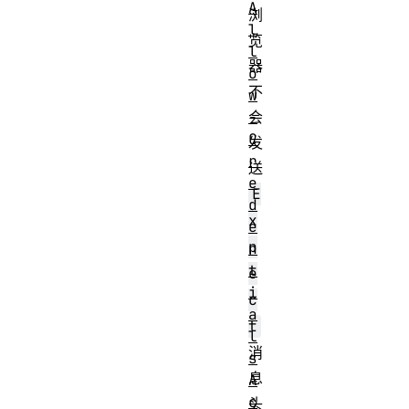
A
浏
l
览
l
器
o
不
w
会
-
C
发
r
送
e
E
d
x
e
p
n
t
e
i
c
a
t
l
消
s
息
A
c
头