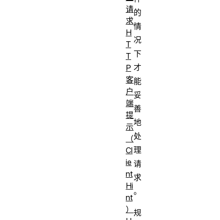
请
的
求
情
H
况
T
下
T
才
P
客
能
户
妥
端
善
提
地
示
处
（
理
Cl
ie
请
nt
求
Hi
。
nt
）
规