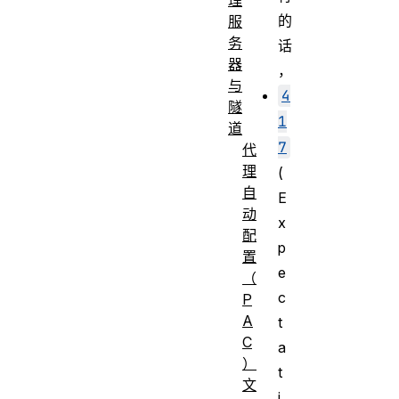
的
服
务
话
器
，
与
4
隧
1
道
7
代
理
(
自
E
动
x
配
p
置
e
（
c
P
A
t
C
a
）
t
文
i