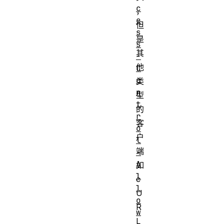
c
，
e
但
s
是
s
其
-
他
C
o
类
n
型
t
的
r
客
o
户
l
端
-
A
如
l
c
l
U
o
R
w
L