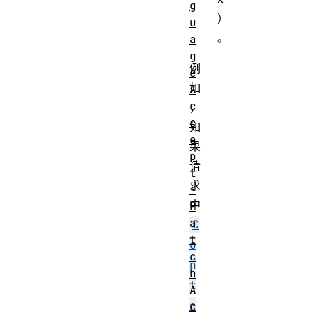
g
）
u
。
a
g
例
e
如
A
c
，
c
如
e
果
p
请
t
求
-
中
P
a
C
t
o
c
n
h
t
A
e
c