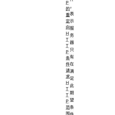
P
，
的
表
重
示
定
向
服
H
务
T
器
T
只
P
有
条
在
件
请
满
求
足
H
此
T
期
T
望
P
条
范
围
件