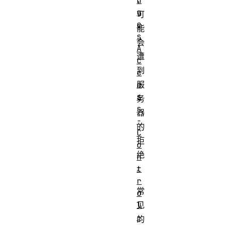
n
g
可
e
能
s
会
A
遭
c
到
c
服
e
s
务
s
器
-
的
C
拒
o
绝
n
。
t
r
常
o
见
l
-
的