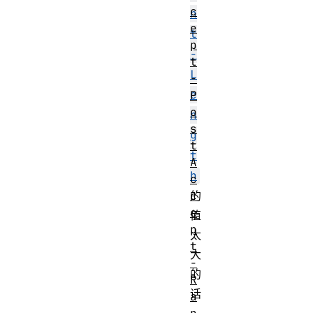
c
n
e
t
p
-
t
L
-
e
P
o
n
s
g
t
t
A
h
c
的
c
e
值
p
太
t
大
-
的
R
话
a
，