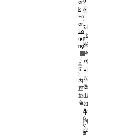
u
or
k
e
Err
,
or
对
Lo
此
ggi
服
ng
务
器
可
以
内
做
容
出
协
商
如
A
下
c
回
c
应
e