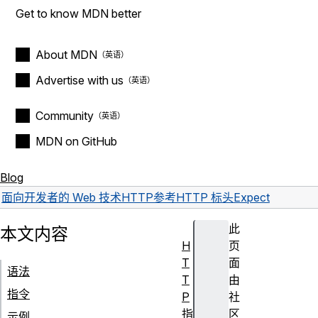
Get to know MDN better
About MDN
Advertise with us
Community
MDN on GitHub
Blog
面向开发者的 Web 技术
HTTP
参考
HTTP 标头
Expect
此
本文内容
H
页
T
面
语法
T
由
指令
P
社
指
区
示例