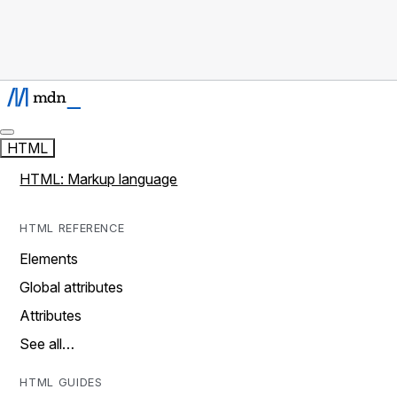
HTML
HTML: Markup language
HTML REFERENCE
Elements
Global attributes
Attributes
See all…
HTML GUIDES