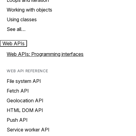
Loops and iteration
Working with objects
Using classes
See all…
Web APIs
Web APIs: Programming interfaces
WEB API REFERENCE
File system API
Fetch API
Geolocation API
HTML DOM API
Push API
Service worker API