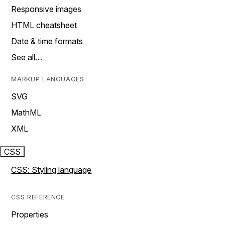
Responsive images
HTML cheatsheet
Date & time formats
See all…
MARKUP LANGUAGES
SVG
MathML
XML
CSS
CSS: Styling language
CSS REFERENCE
Properties