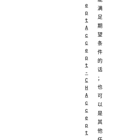
e
满
p
足
t
期
A
望
c
c
条
e
件
p
的
t
话
-
；
C
也
H
A
可
c
以
c
是
e
其
p
他
t
任