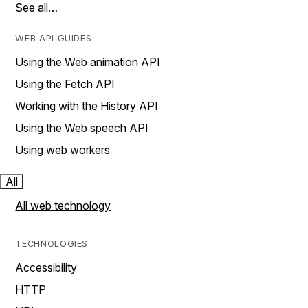
See all…
WEB API GUIDES
Using the Web animation API
Using the Fetch API
Working with the History API
Using the Web speech API
Using web workers
All
All web technology
TECHNOLOGIES
Accessibility
HTTP