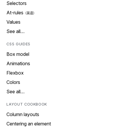
Selectors
At-rules
Values
See all…
CSS GUIDES
Box model
Animations
Flexbox
Colors
See all…
LAYOUT COOKBOOK
Column layouts
Centering an element