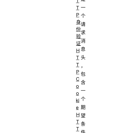
T
一
T
P
个
身
请
份
求
验
消
证
息
H
头
T
T
，
P
包
C
含
o
一
o
个
ki
期
e
H
望
T
条
T
件