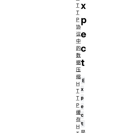
x
T
T
p
P
协
e
议
中
c
的
数
t
据
压
缩
E
H
x
T
p
T
P
e
缓
c
存
t
H
是