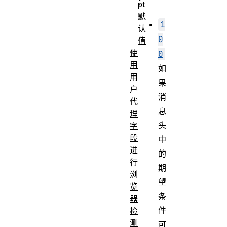
：
pt
默
1
认
0
值
使
0
用
如
用
果
户
消
代
息
理
头
字
段
中
进
的
行
期
浏
望
览
条
器
件
检
测
可