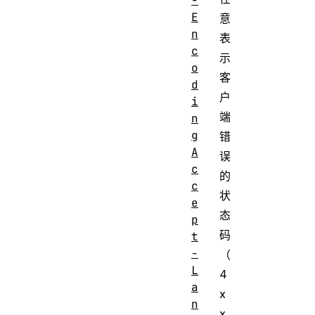
-
E
意
n
表
c
示
o
客
d
户
i
端
n
g
错
A
误
c
的
c
状
e
态
p
码
t
-
（
L
4
a
x
n
x