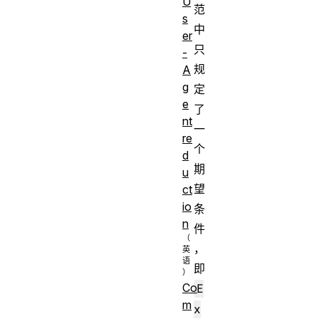
U
范
s
中
er
只
-
规
A
g
定
e
了
nt
一
re
个
d
期
u
望
ct
io
条
n
件
，
即
Co
E
m
x