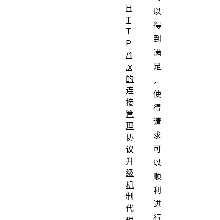
H
以
T
得
T
到
P
满
/1
足
.x
的
，
连
使
接
得
管
请
理
求
协
可
议
升
以
级
顺
机
利
制
进
代
行
理