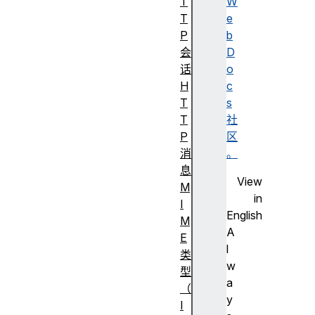
T
W
T
e
P
b
会
D
话
o
H
c
T
s
T
社
P
区
消
。
息
View
M
in
I
English
M
A
E
l
类
w
型
a
（
y
I