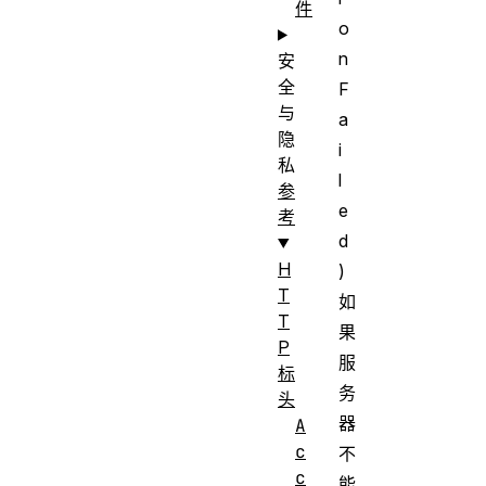
件
o
n
安
全
F
与
a
隐
i
私
l
参
e
考
d
H
)
T
如
T
果
P
服
标
务
头
器
A
c
不
c
能