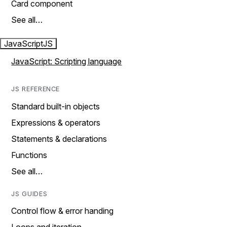
Card component
See all…
JavaScript
JS
JavaScript: Scripting language
JS REFERENCE
Standard built-in objects
Expressions & operators
Statements & declarations
Functions
See all…
JS GUIDES
Control flow & error handing