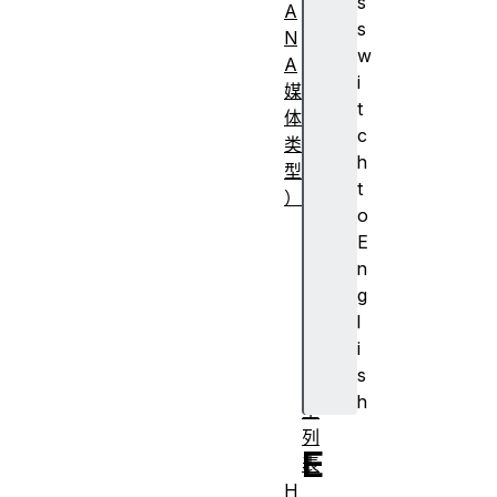
s
A
s
N
w
A
i
媒
t
体
c
类
h
型
t
）
o
常
E
见
n
M
g
I
l
M
i
E
s
类
h
型
列
E
表
H