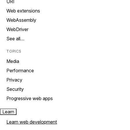
URI
Web extensions
WebAssembly
WebDriver
See all…
TOPICS
Media
Performance
Privacy
Security
Progressive web apps
Learn
Learn web development