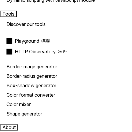
Dynamic scripting with JavaScript module
Tools
Discover our tools
Playground
HTTP Observatory
Border-image generator
Border-radius generator
Box-shadow generator
Color format converter
Color mixer
Shape generator
About