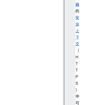
器
的
安
全
上
下
文
（
H
T
T
P
S
）
中
可