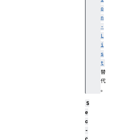
o
n
-
L
i
s
t
替
代
。
S
e
c
-
C