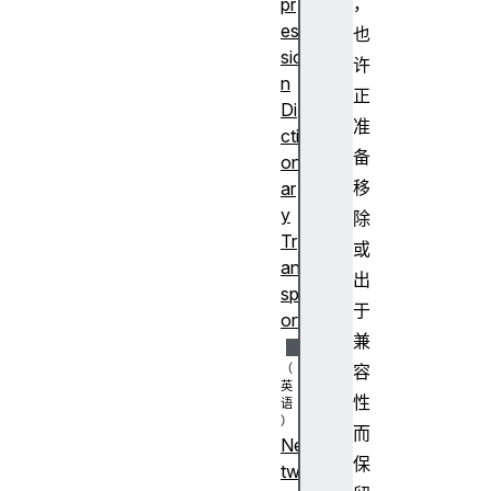
，
pr
es
也
sio
许
n
正
Di
准
cti
备
on
移
ar
y
除
Tr
或
an
出
sp
于
ort
兼
容
性
而
Ne
保
tw