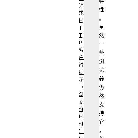
特
请
性
求
。
H
虽
T
T
然
P
一
客
些
户
浏
端
览
提
器
示
（
仍
Cl
然
ie
支
nt
持
Hi
它
nt
，
）