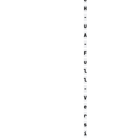
H
-
U
A
-
F
u
l
l
-
V
e
r
s
i