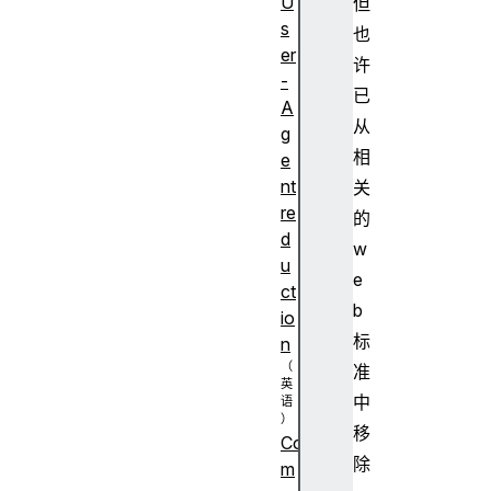
U
但
s
也
er
许
-
已
A
从
g
相
e
nt
关
re
的
d
w
u
e
ct
b
io
标
n
准
中
移
Co
除
m