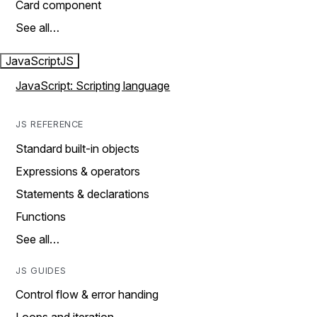
Card component
See all…
JavaScript
JS
JavaScript: Scripting language
JS REFERENCE
Standard built-in objects
Expressions & operators
Statements & declarations
Functions
See all…
JS GUIDES
Control flow & error handing