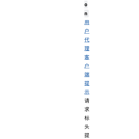
o
n
用
户
代
理
客
户
端
提
示
请
求
标
头
提