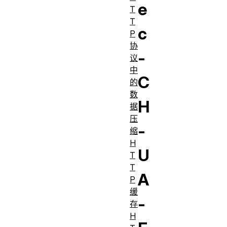
e
T
T
c
P
协
-
议
中
C
的
数
H
据
压
-
缩
H
U
T
T
A
P
缓
-
存
H