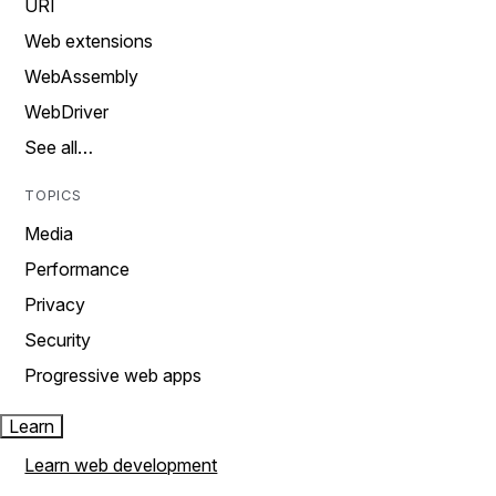
URI
Web extensions
WebAssembly
WebDriver
See all…
TOPICS
Media
Performance
Privacy
Security
Progressive web apps
Learn
Learn web development