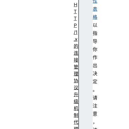
性
H
表
T
格
T
以
P
/1
指
.x
导
的
你
连
作
接
出
管
决
理
协
定
议
。
升
请
级
注
机
意
制
，
代
理