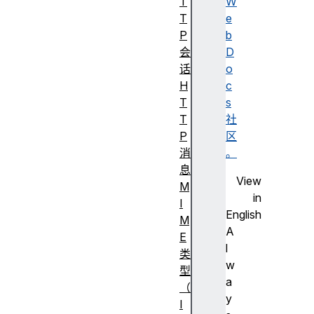
T
W
T
e
P
b
会
D
话
o
H
c
T
s
T
社
P
区
消
。
息
View
M
in
I
English
M
A
E
l
类
w
型
a
（
y
I