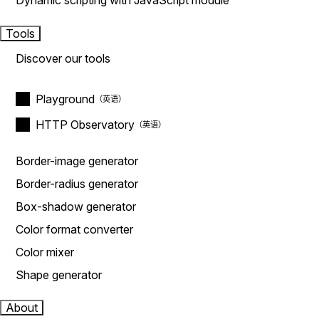
Dynamic scripting with JavaScript module
Tools
Discover our tools
Playground
HTTP Observatory
Border-image generator
Border-radius generator
Box-shadow generator
Color format converter
Color mixer
Shape generator
About