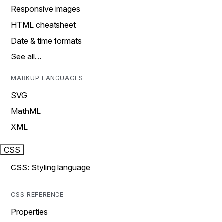
Responsive images
HTML cheatsheet
Date & time formats
See all…
MARKUP LANGUAGES
SVG
MathML
XML
CSS
CSS: Styling language
CSS REFERENCE
Properties