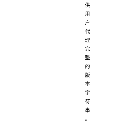
供
用
户
代
理
完
整
的
版
本
字
符
串
。
Request