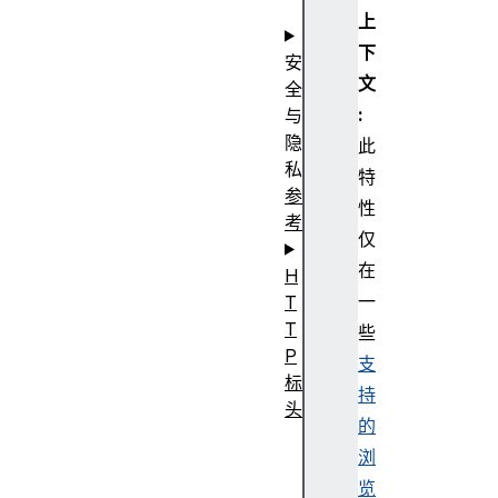
件
上
下
安
文
全
:
与
隐
此
私
特
参
性
考
仅
在
H
一
T
T
些
P
支
标
持
头
的
浏
览