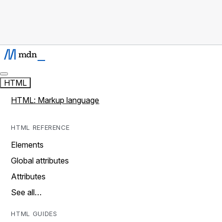
HTML
HTML: Markup language
HTML REFERENCE
Elements
Global attributes
Attributes
See all…
HTML GUIDES