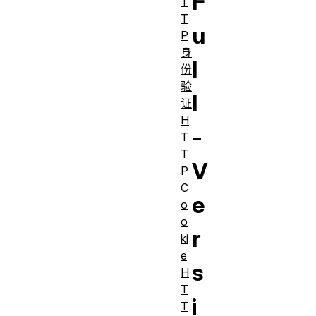
F
T
T
u
P
身
l
份
验
l
证
H
-
T
T
V
P
C
e
o
o
r
ki
e
s
H
T
i
T