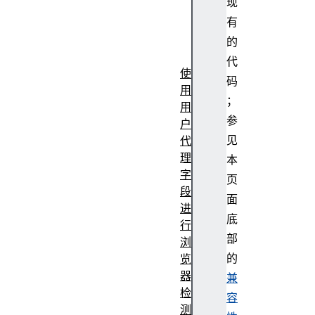
现
pt
有
默
认
的
值
代
使
码
用
；
用
参
户
见
代
理
本
字
页
段
面
进
底
行
部
浏
的
览
器
兼
检
容
测