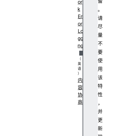
留
or
k
。
Err
请
or
尽
Lo
量
ggi
不
ng
要
使
用
该
内
特
容
性
协
商
，
A
并
c
更
c
新
e