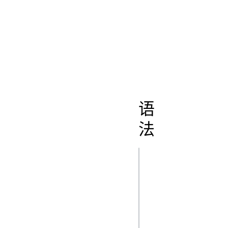
header
、
标头类型
客户端提
示
Forbidden
request
是
header
语
法
http
Sec-CH-
UA-Full-
Version: 