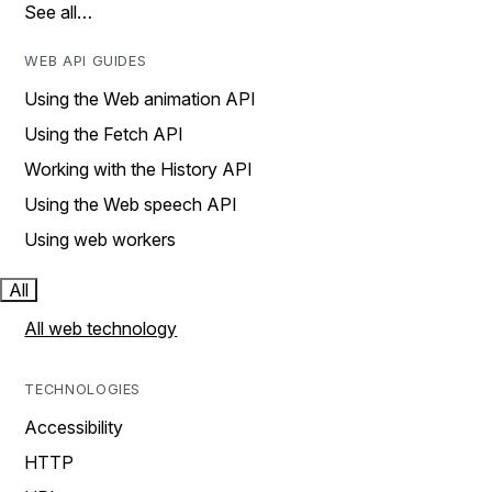
See all…
WEB API GUIDES
Using the Web animation API
Using the Fetch API
Working with the History API
Using the Web speech API
Using web workers
All
All web technology
TECHNOLOGIES
Accessibility
HTTP