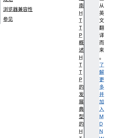
南
从
浏览器兼容性
H
英
参见
T
文
T
翻
P
译
概
而
述
来
H
。
T
了
T
解
P
更
的
多
发
并
展
加
典
入
型
M
的
D
H
N