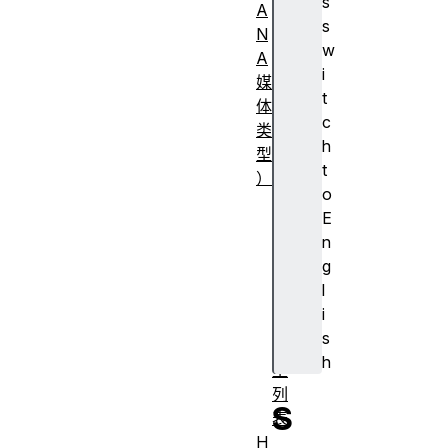
s
A
s
N
w
A
i
媒
t
体
c
类
h
型
t
）
o
常
E
见
n
M
g
I
l
M
i
E
s
类
h
型
列
S
表
H