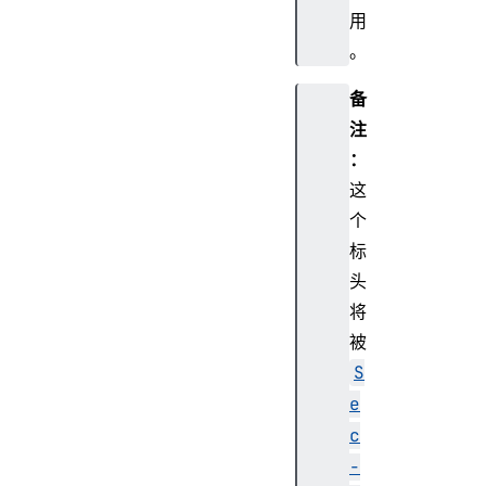
用
。
备
注
：
这
个
标
头
将
被
S
e
c
-