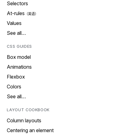
Selectors
At-rules
Values
See all…
CSS GUIDES
Box model
Animations
Flexbox
Colors
See all…
LAYOUT COOKBOOK
Column layouts
Centering an element