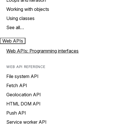
Loops and iteration
Working with objects
Using classes
See all…
Web APIs
Web APIs: Programming interfaces
WEB API REFERENCE
File system API
Fetch API
Geolocation API
HTML DOM API
Push API
Service worker API