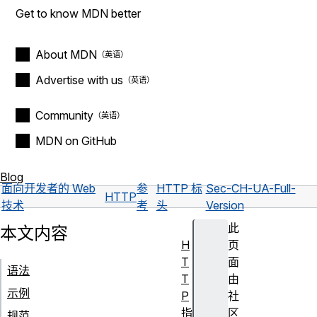
Get to know MDN better
About MDN
Advertise with us
Community
MDN on GitHub
Blog
面向开发者的 Web
参
HTTP 标
Sec-CH-UA-Full-
HTTP
技术
考
头
Version
此
本文内容
H
页
T
面
语法
T
由
示例
P
社
指
区
规范