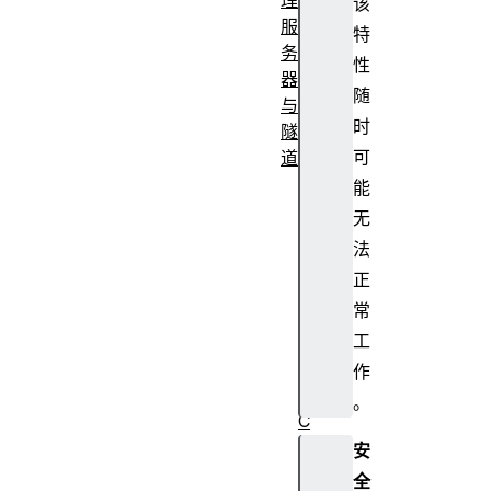
该
服
特
务
性
器
随
与
时
隧
可
道
代
能
理
无
自
法
动
正
配
常
置
工
（
P
作
A
。
C
）
安
文
全