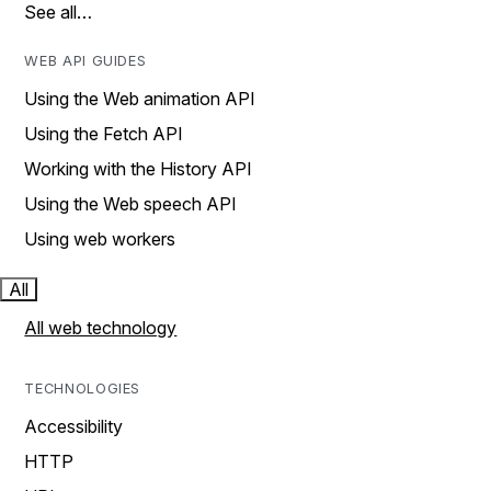
See all…
WEB API GUIDES
Using the Web animation API
Using the Fetch API
Working with the History API
Using the Web speech API
Using web workers
All
All web technology
TECHNOLOGIES
Accessibility
HTTP