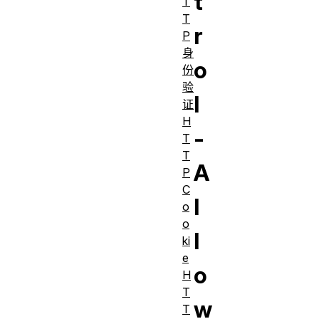
t
T
T
r
P
身
o
份
验
l
证
H
-
T
T
A
P
C
l
o
o
l
ki
e
o
H
T
w
T