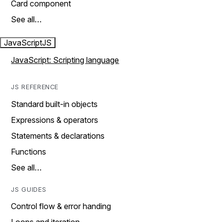
Card component
See all…
JavaScript
JS
JavaScript: Scripting language
JS REFERENCE
Standard built-in objects
Expressions & operators
Statements & declarations
Functions
See all…
JS GUIDES
Control flow & error handing