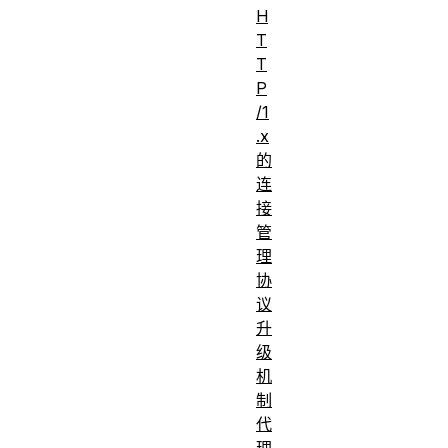
H
T
T
P
/1
.x
的
连
接
管
理
协
议
升
级
机
制
代
理