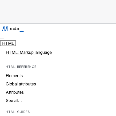
HTML
HTML: Markup language
HTML REFERENCE
Elements
Global attributes
Attributes
See all…
HTML GUIDES