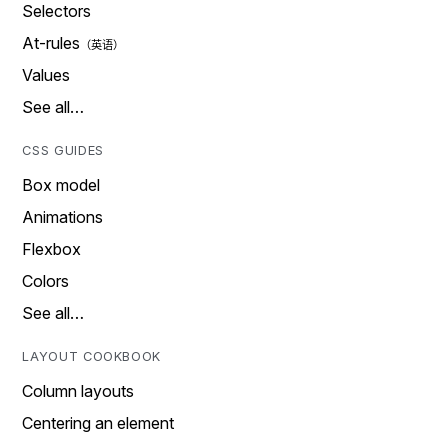
Selectors
At-rules
Values
See all…
CSS GUIDES
Box model
Animations
Flexbox
Colors
See all…
LAYOUT COOKBOOK
Column layouts
Centering an element