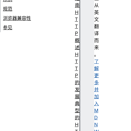
南
从
规范
H
英
浏览器兼容性
T
文
T
翻
参见
P
译
概
而
述
来
H
。
T
了
T
解
P
更
的
多
发
并
展
加
典
入
型
M
的
D
H
N