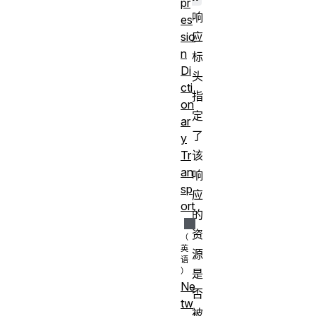
pr
响
es
sio
应
n
标
Di
头
cti
指
on
定
ar
了
y
Tr
该
an
响
sp
应
ort
的
资
源
是
Ne
否
tw
被