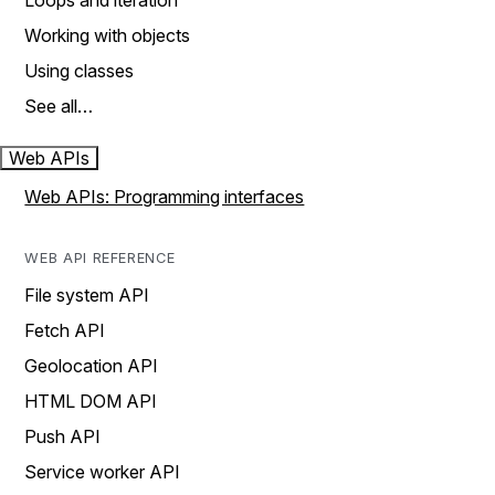
Loops and iteration
Working with objects
Using classes
See all…
Web APIs
Web APIs: Programming interfaces
WEB API REFERENCE
File system API
Fetch API
Geolocation API
HTML DOM API
Push API
Service worker API