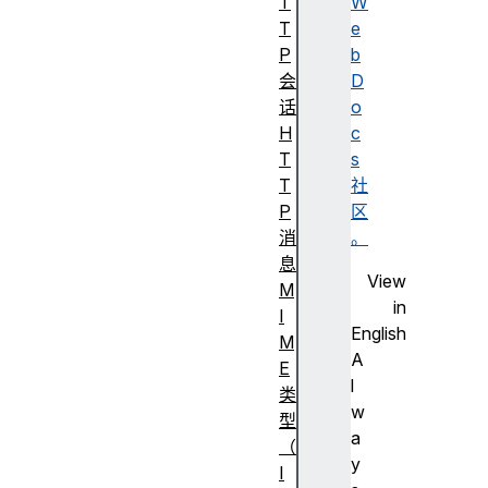
T
W
T
e
P
b
会
D
话
o
H
c
T
s
T
社
P
区
消
。
息
View
M
in
I
English
M
A
E
l
类
w
型
a
（
y
I