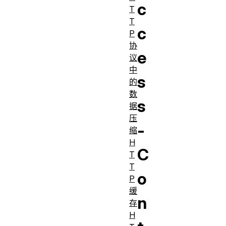
c
T
T
c
P
协
e
议
中
s
的
数
s
据
压
-
缩
H
C
T
T
o
P
缓
n
存
H