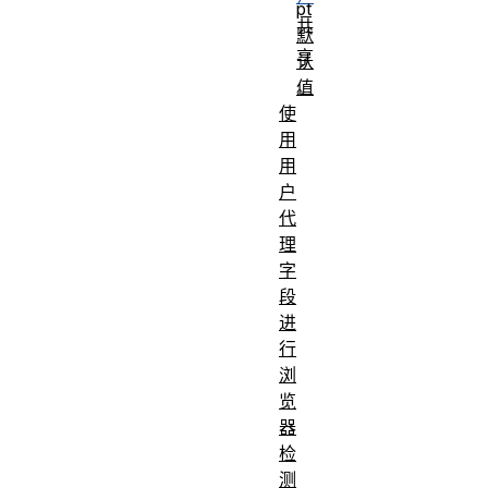
pt
共
默
享
认
值
。
使
标
响
用
用
头
应
户
类
标
代
型
头
理
禁
字
止
段
修
进
行
改
否
浏
的
览
标
器
头
检
测