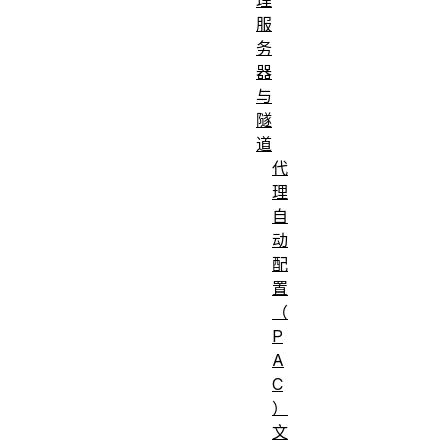
服
务
器
与
隧
道
代
理
自
动
配
置
（
P
A
C
）
文