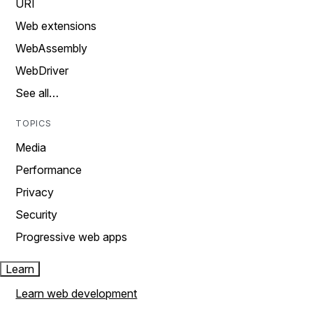
URI
Web extensions
WebAssembly
WebDriver
See all…
TOPICS
Media
Performance
Privacy
Security
Progressive web apps
Learn
Learn web development