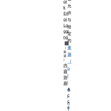
or
允
k
许
Err
or
与
Lo
给
ggi
定
ng
的
来
源
（
内
o
容
r
协
i
商
A
g
c
i
c
n
e
）