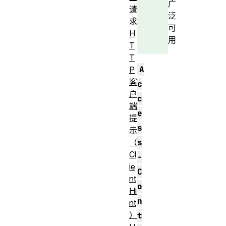
广
请
泛
求
可
H
用
T
T
A
P
客
c
户
c
端
e
提
s
示
（
s
Cl
-
ie
C
nt
o
Hi
n
nt
）
t