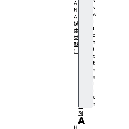
s
A
s
N
w
A
i
媒
t
体
c
类
h
型
t
）
o
常
E
见
n
M
g
I
l
M
i
E
s
类
h
型
列
A
表
H