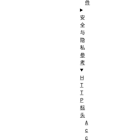
件
安
全
与
隐
私
参
考
H
T
T
P
标
头
A
c
c