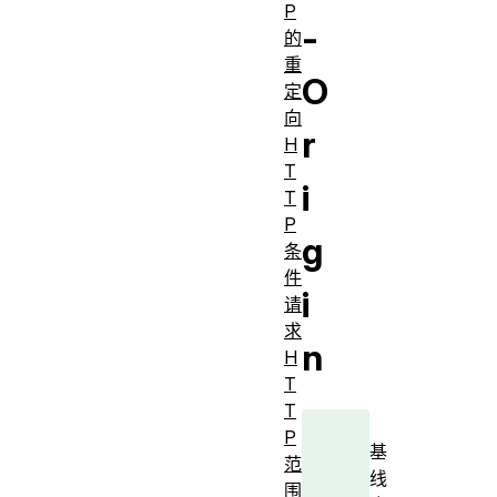
P
-
的
重
O
定
向
r
H
T
i
T
P
g
条
件
i
请
求
n
H
T
T
P
基
范
线
围