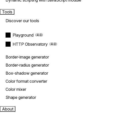
Dynamic scripting with JavaScript module
Tools
Discover our tools
Playground
HTTP Observatory
Border-image generator
Border-radius generator
Box-shadow generator
Color format converter
Color mixer
Shape generator
About