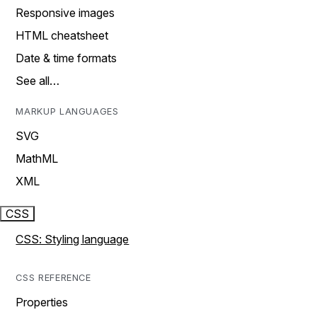
Responsive images
HTML cheatsheet
Date & time formats
See all…
MARKUP LANGUAGES
SVG
MathML
XML
CSS
CSS: Styling language
CSS REFERENCE
Properties