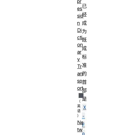
pr
已
es
经
sio
成
n
Di
为
cti
既
on
成
ar
标
y
准
Tr
的
an
sp
首
ort
部
是
X
-
Ne
F
tw
o