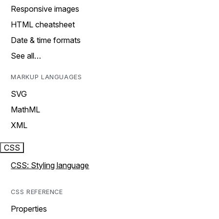
Responsive images
HTML cheatsheet
Date & time formats
See all…
MARKUP LANGUAGES
SVG
MathML
XML
CSS
CSS: Styling language
CSS REFERENCE
Properties