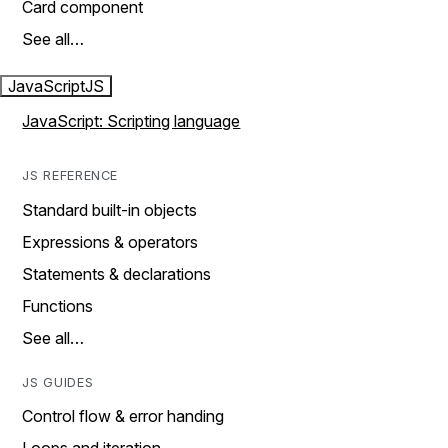
Card component
See all…
JavaScript
JS
JavaScript: Scripting language
JS REFERENCE
Standard built-in objects
Expressions & operators
Statements & declarations
Functions
See all…
JS GUIDES
Control flow & error handing