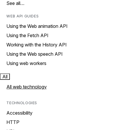
See all…
WEB API GUIDES
Using the Web animation API
Using the Fetch API
Working with the History API
Using the Web speech API
Using web workers
All
All web technology
TECHNOLOGIES
Accessibility
HTTP