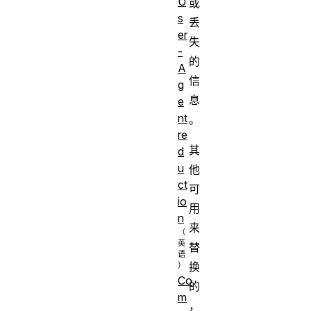
U
或
s
丢
er
失
-
的
A
信
g
息
e
nt
。
re
其
d
u
他
ct
可
io
用
n
来
替
换
Co
的
m
，