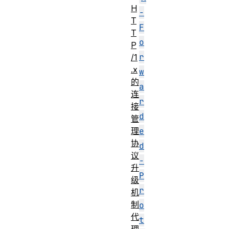
H
-
T
F
T
o
P
r
/1
.x
w
的
a
连
r
接
d
管
e
理
协
d
议
-
升
P
级
r
机
制
o
代
t
理