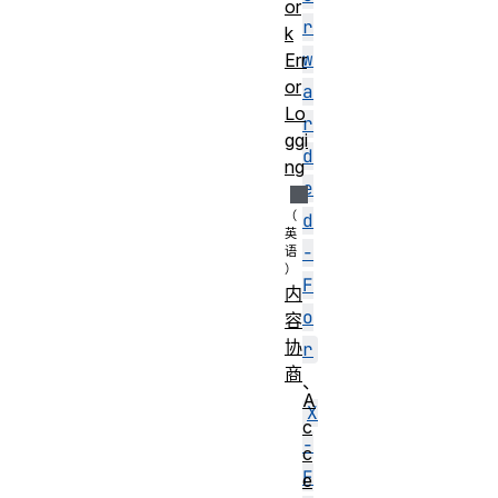
or
r
k
w
Err
or
a
Lo
r
ggi
d
ng
e
d
-
F
内
o
容
协
r
商
、
A
X
c
-
c
F
e