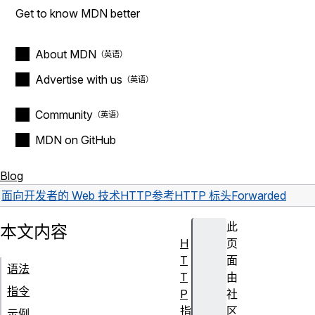
Get to know MDN better
About MDN
Advertise with us
Community
MDN on GitHub
Blog
面向开发者的 Web 技术
HTTP
参考
HTTP 标头
Forwarded
此
本文内容
H
页
T
面
语法
T
由
指令
P
社
指
区
示例