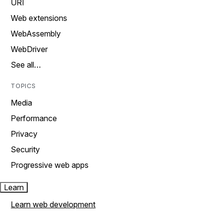
URI
Web extensions
WebAssembly
WebDriver
See all…
TOPICS
Media
Performance
Privacy
Security
Progressive web apps
Learn
Learn web development