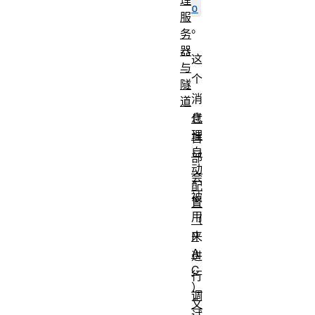
o
服
。
务
器
这
与
个
隧
消
道
息
代
理
首
自
部
动
会
配
被
置
用
（
来
P
A
进
C
行
）
调
文
试