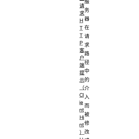
服
请
务
求
器
H
在
T
T
请
P
求
客
路
户
径
端
中
提
的
示
（
介
Cl
入
ie
而
nt
被
Hi
修
nt
改
）