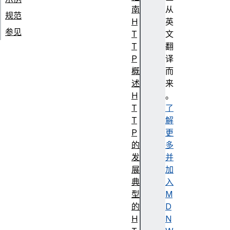
南
从
规范
H
英
参见
T
文
T
翻
P
译
概
而
述
来
H
。
T
了
T
解
P
更
的
多
发
并
展
加
典
入
型
M
的
D
H
N