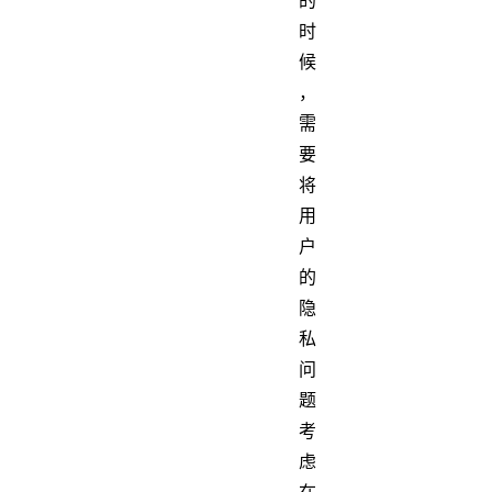
时
候
，
需
要
将
用
户
的
隐
私
问
题
考
虑
在