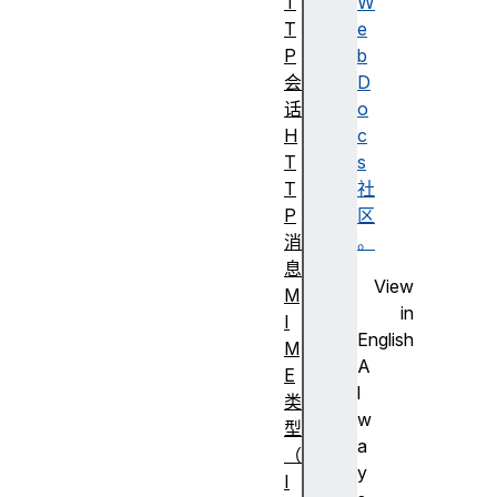
T
W
T
e
P
b
会
D
话
o
H
c
T
s
T
社
P
区
消
。
息
View
M
in
I
English
M
A
E
l
类
w
型
a
（
y
I