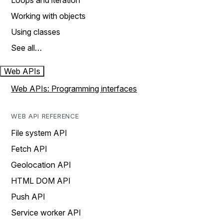
Loops and iteration
Working with objects
Using classes
See all…
Web APIs
Web APIs: Programming interfaces
WEB API REFERENCE
File system API
Fetch API
Geolocation API
HTML DOM API
Push API
Service worker API