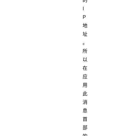
I
P
地
址
。
所
以
在
应
用
此
消
息
首
部
的