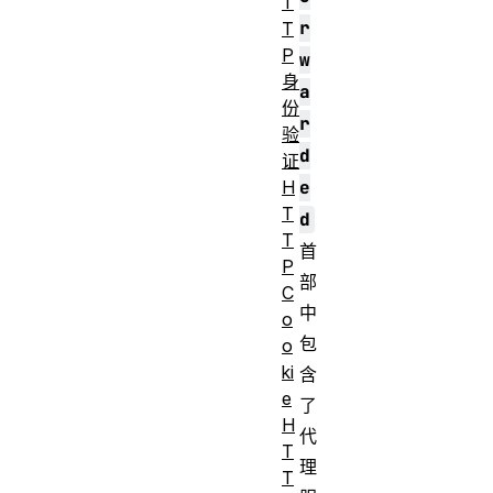
T
r
T
P
w
身
a
份
r
验
d
证
e
H
T
d
T
首
P
部
C
中
o
包
o
ki
含
e
了
H
代
T
理
T