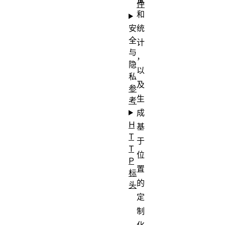
件
和
统
安
全
计
与
，
隐
以
私
及
参
生
考
成
H
基
T
于
T
位
P
置
标
的
头
定
制
化