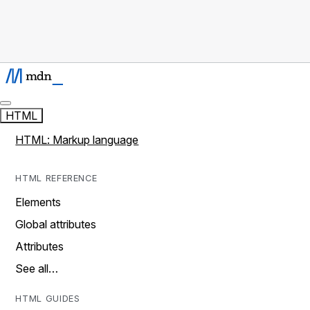
HTML
HTML: Markup language
HTML REFERENCE
Elements
Global attributes
Attributes
See all…
HTML GUIDES