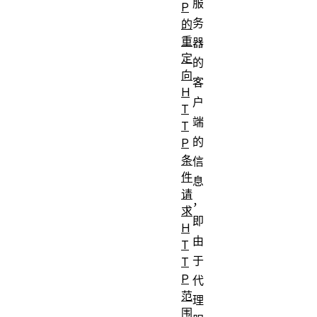
服
P
务
的
重
器
定
的
向
客
H
户
T
端
T
的
P
条
信
件
息
请
，
求
即
H
由
T
于
T
P
代
范
理
围