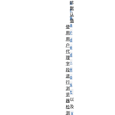
pt
o
默
r
认
w
值
a
使
r
用
用
d
户
e
代
d
理
-
字
H
段
进
o
行
s
浏
t
览
以
器
及
检
测
X