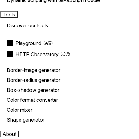
Dynamic scripting with JavaScript module
Tools
Discover our tools
Playground
HTTP Observatory
Border-image generator
Border-radius generator
Box-shadow generator
Color format converter
Color mixer
Shape generator
About