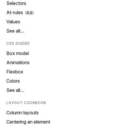
Selectors
At-rules
Values
See all…
CSS GUIDES
Box model
Animations
Flexbox
Colors
See all…
LAYOUT COOKBOOK
Column layouts
Centering an element