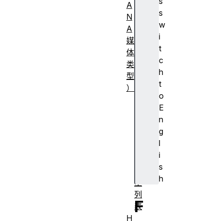
s
A
s
N
w
A
i
媒
t
体
c
类
h
型
t
）
o
常
E
见
n
M
g
I
l
M
i
E
s
类
h
型
列
F
表
H