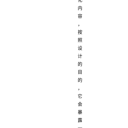
内
容
，
按
照
设
计
的
目
的
，
它
会
暴
露
一