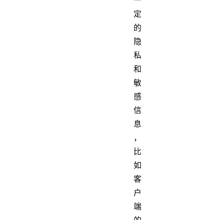
定
的
隐
私
和
敏
感
信
息
，
比
如
客
户
端
的