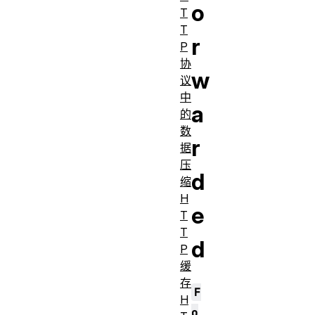
o
T
T
r
P
协
w
议
中
a
的
数
r
据
压
d
缩
H
e
T
T
d
P
缓
存
F
H
o