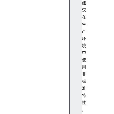
-
建
E
议
n
在
c
生
o
d
产
i
环
n
境
g
中
A
使
c
用
c
e
非
p
标
t
准
-
特
L
性
a
，
n