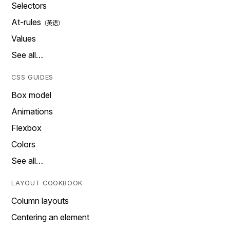
Selectors
At-rules
Values
See all…
CSS GUIDES
Box model
Animations
Flexbox
Colors
See all…
LAYOUT COOKBOOK
Column layouts
Centering an element