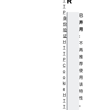
R
T
T
P
已
身
弃
份
用
验
证
:
H
不
T
再
T
推
P
荐
C
使
o
o
用
ki
该
e
特
H
性
T
。
T