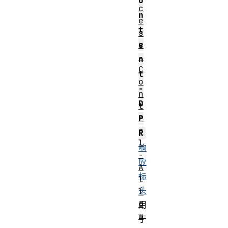
o
c
n
e
t
s
e
s
-
n
C
t
o
-
n
D
t
P
r
o
R
l
响
-
应
A
标
l
头
l
o
用
w
于