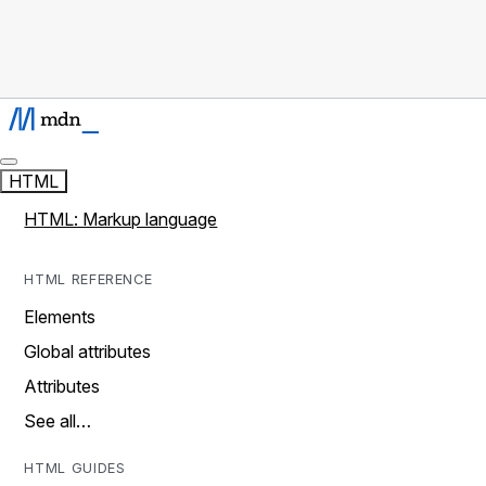
HTML
HTML: Markup language
HTML REFERENCE
Elements
Global attributes
Attributes
See all…
HTML GUIDES