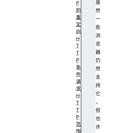
虽
P
的
然
重
一
定
些
向
浏
H
览
T
器
T
P
仍
条
然
件
支
请
持
求
它
H
，
T
T
但
P
也
范
许
围