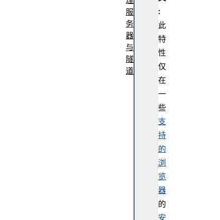
:
服
务
此
器
特
与
性
隧
仅
道
在
代
一
理
自
些
动
支
配
持
置
的
（
浏
P
览
A
C
器
）
的
文
安