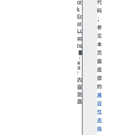
or
代
k
码
Err
；
or
参
Lo
见
ggi
本
ng
页
面
底
部
内
的
容
协
兼
商
容
A
性
c
表
c
格
e