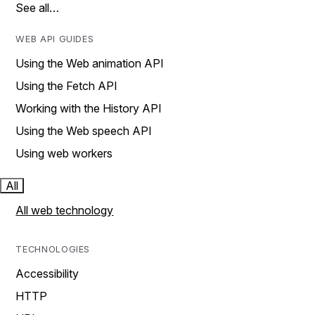
See all…
WEB API GUIDES
Using the Web animation API
Using the Fetch API
Working with the History API
Using the Web speech API
Using web workers
All
All web technology
TECHNOLOGIES
Accessibility
HTTP