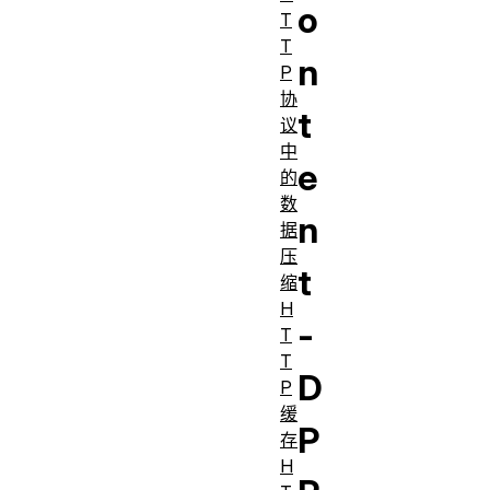
o
T
T
n
P
协
t
议
中
e
的
数
n
据
压
t
缩
H
-
T
T
D
P
缓
P
存
H