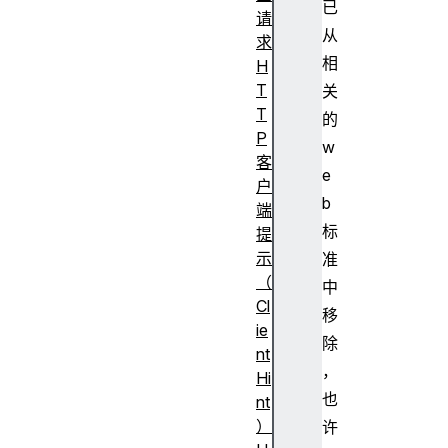
已
请
从
求
相
H
T
关
T
的
P
w
客
e
户
b
端
标
提
示
准
（
中
Cl
移
ie
除
nt
，
Hi
也
nt
）
许