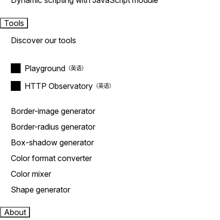
Dynamic scripting with JavaScript module
Tools
Discover our tools
Playground
HTTP Observatory
Border-image generator
Border-radius generator
Box-shadow generator
Color format converter
Color mixer
Shape generator
About