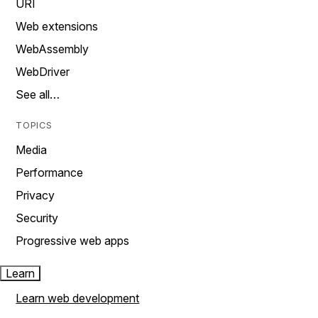
URI
Web extensions
WebAssembly
WebDriver
See all…
TOPICS
Media
Performance
Privacy
Security
Progressive web apps
Learn
Learn web development