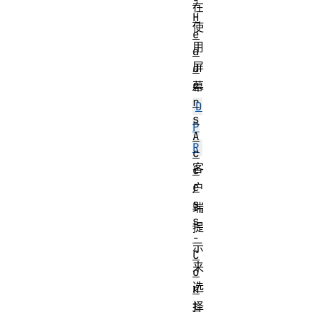
-
在
H
使
e
用
a
屏
d
e
幕
r
D
s
P
A
R
c
客
c
e
户
s
端
s
提
-
示
C
来
o
选
n
t
择