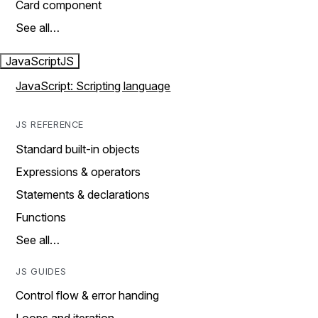
Card component
See all…
JavaScript
JS
JavaScript: Scripting language
JS REFERENCE
Standard built-in objects
Expressions & operators
Statements & declarations
Functions
See all…
JS GUIDES
Control flow & error handing