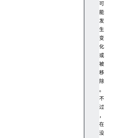
可
c
能
e
p
发
t
生
-
变
P
化
o
或
s
被
t
A
移
c
除
c
。
e
不
p
过
t
，
-
R
在
a
没