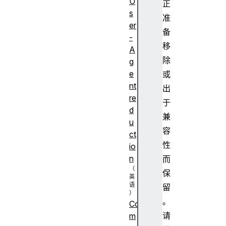
U
正
s
准
er
备
-
移
A
除
g
e
或
nt
出
re
于
d
兼
u
容
ct
性
io
n
而
保
留
。
Co
请
m