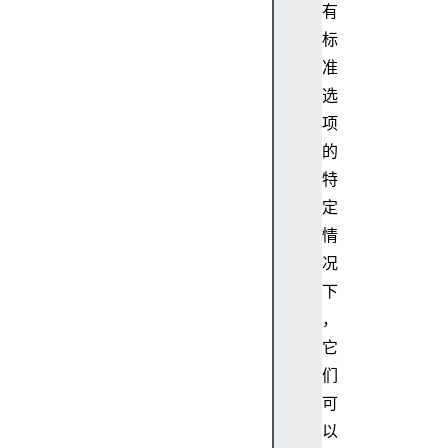
n
有
g
标
e
准
s
选
A
c
项
c
的
e
特
s
定
s
情
-
况
C
o
下
n
，
t
它
r
们
o
可
l
以
-