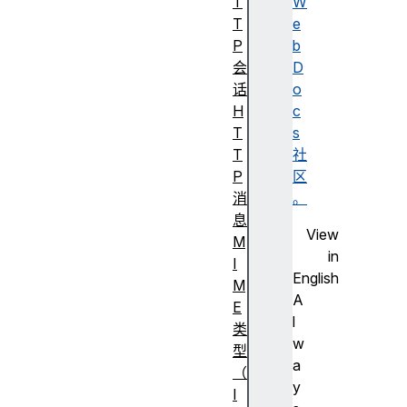
T
W
T
e
P
b
会
D
话
o
H
c
T
s
T
社
P
区
消
。
息
View
M
in
I
English
M
A
E
l
类
w
型
a
（
y
I