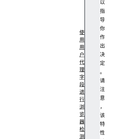
以
pt
默
指
认
导
值
你
使
作
用
出
用
决
户
代
定
理
。
字
请
段
注
进
意
行
，
浏
览
该
器
特
检
性
测