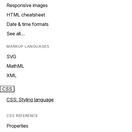
Responsive images
HTML cheatsheet
Date & time formats
See all…
MARKUP LANGUAGES
SVG
MathML
XML
CSS
CSS: Styling language
CSS REFERENCE
Properties