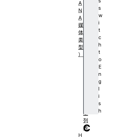
s
A
s
N
w
A
i
媒
t
体
c
类
h
型
t
）
o
常
E
见
n
M
g
I
l
M
i
E
s
类
h
型
列
C
表
H