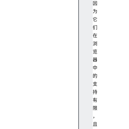
g
因
u
为
a
它
g
们
e
在
A
浏
c
c
览
e
器
p
中
t
的
-
支
P
持
a
t
有
c
限
h
，
A
且
c