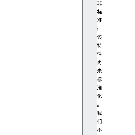
非
e
标
p
t
准
A
:
c
该
c
特
e
性
p
尚
t
-
未
C
标
H
准
A
化
c
。
c
我
e
p
们
t
不