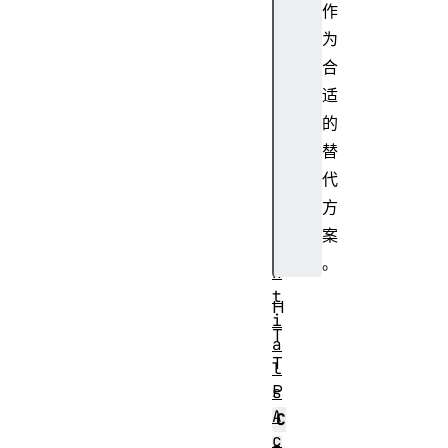
A
作
l
为
l
合
o
适
w
的
-
替
C
r
代
e
方
d
案
e
。
n
t
H
i
T
a
T
l
P
s
A
C
c