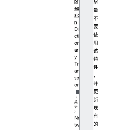
pr
尽
es
量
sio
不
n
要
Di
使
cti
用
on
ar
该
y
特
Tr
性
an
，
sp
并
ort
更
新
现
有
Ne
的
tw