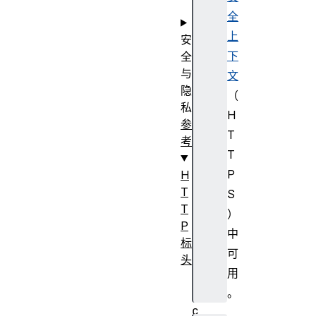
件
全
上
安
下
全
与
文
隐
（
私
H
参
T
考
T
P
H
T
S
T
）
P
中
标
可
头
用
A
。
c
c