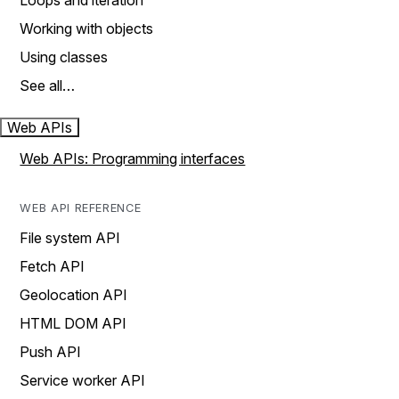
Loops and iteration
Working with objects
Using classes
See all…
Web APIs
Web APIs: Programming interfaces
WEB API REFERENCE
File system API
Fetch API
Geolocation API
HTML DOM API
Push API
Service worker API