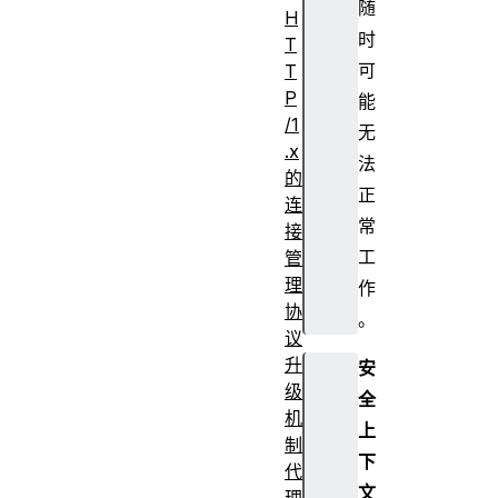
随
H
时
T
可
T
P
能
/1
无
.x
法
的
正
连
常
接
工
管
理
作
协
。
议
升
安
级
全
机
上
制
下
代
文
理