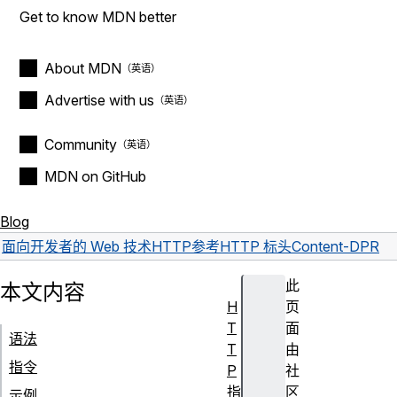
Get to know MDN better
About MDN
Advertise with us
Community
MDN on GitHub
Blog
面向开发者的 Web 技术
HTTP
参考
HTTP 标头
Content-DPR
此
本文内容
H
页
T
面
语法
T
由
指令
P
社
指
区
示例