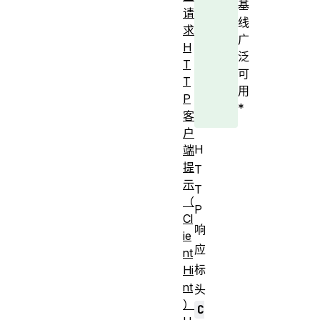
基
请
线
求
广
H
泛
T
可
T
用
P
*
客
户
H
端
提
T
示
T
（
P
Cl
响
ie
应
nt
标
Hi
nt
头
）
C