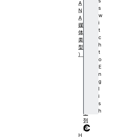
s
A
s
N
w
A
i
媒
t
体
c
类
h
型
t
）
o
常
E
见
n
M
g
I
l
M
i
E
s
类
h
型
列
C
表
H