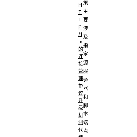
策
H
主
T
T
要
P
涉
/1
及
.x
指
的
定
连
源
接
管
服
理
务
协
器
议
和
升
脚
级
本
机
制
端
代
点
理