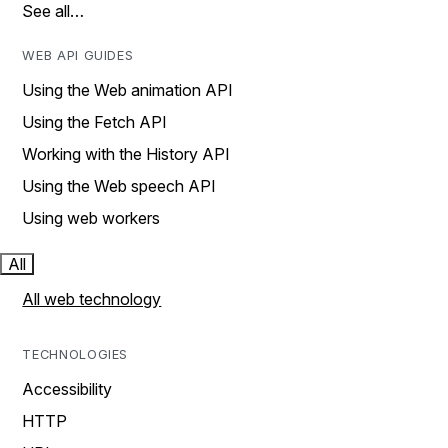
See all…
WEB API GUIDES
Using the Web animation API
Using the Fetch API
Working with the History API
Using the Web speech API
Using web workers
All
All web technology
TECHNOLOGIES
Accessibility
HTTP