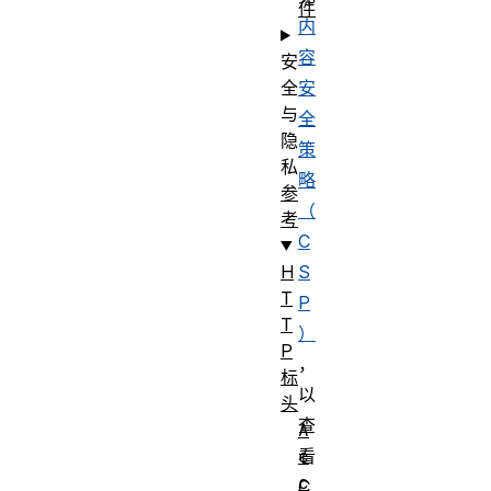
件
内
容
安
全
安
与
全
隐
策
私
略
参
（
考
C
H
S
T
P
T
）
P
，
标
以
头
查
A
c
看
c
C