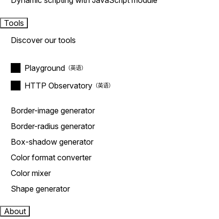
Dynamic scripting with JavaScript module
Tools
Discover our tools
Playground
HTTP Observatory
Border-image generator
Border-radius generator
Box-shadow generator
Color format converter
Color mixer
Shape generator
About