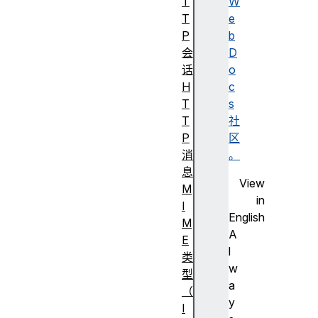
T
W
T
e
P
b
会
D
话
o
H
c
T
s
T
社
P
区
消
。
息
View
M
in
I
English
M
A
E
l
类
w
型
a
（
y
I