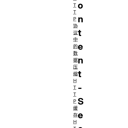
o
T
T
n
P
协
t
议
中
e
的
数
n
据
压
t
缩
H
-
T
T
S
P
缓
e
存
H