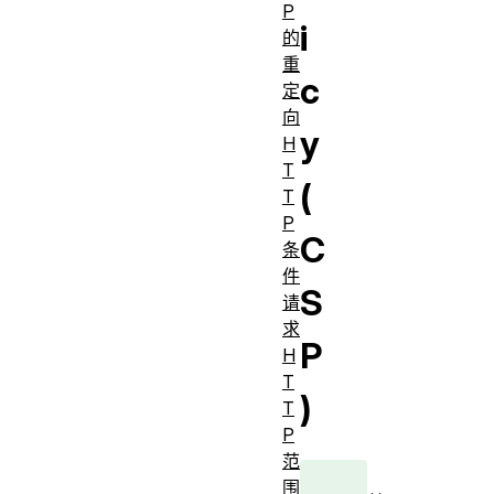
P
i
的
重
c
定
向
y
H
T
(
T
P
C
条
件
S
请
求
P
H
T
)
T
P
范
围