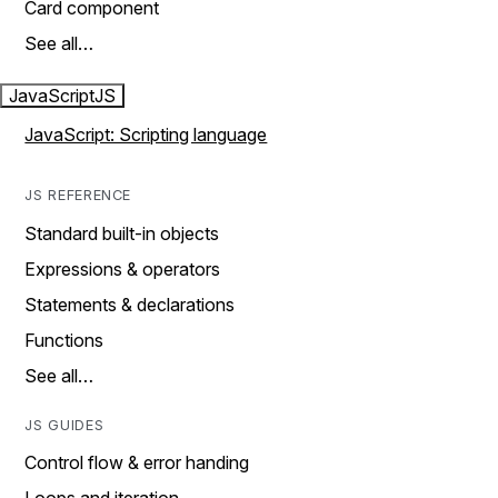
Card component
See all…
JavaScript
JS
JavaScript: Scripting language
JS REFERENCE
Standard built-in objects
Expressions & operators
Statements & declarations
Functions
See all…
JS GUIDES
Control flow & error handing