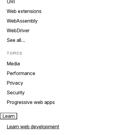
URI
Web extensions
WebAssembly
WebDriver
See all…
TOPICS
Media
Performance
Privacy
Security
Progressive web apps
Learn
Learn web development