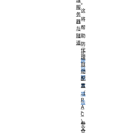
。
服
这
务
将
器
帮
与
隧
助
道
防
代
止
理
跨
自
站
动
脚
配
置
本
（
攻
P
击
A
。
C
）
参
文
见