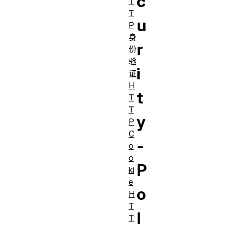
c
T
T
u
P
身
r
份
验
i
证
H
t
T
T
y
P
C
-
o
o
P
ki
e
o
H
T
l
T