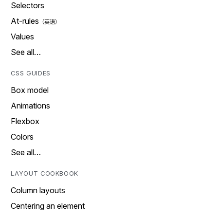
Selectors
At-rules
Values
See all…
CSS GUIDES
Box model
Animations
Flexbox
Colors
See all…
LAYOUT COOKBOOK
Column layouts
Centering an element