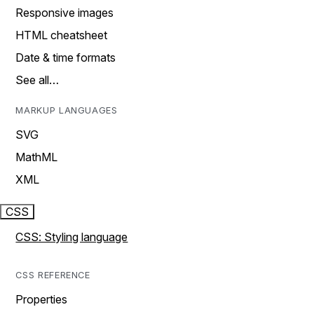
Responsive images
HTML cheatsheet
Date & time formats
See all…
MARKUP LANGUAGES
SVG
MathML
XML
CSS
CSS: Styling language
CSS REFERENCE
Properties