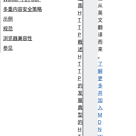
南
从
多重内容安全策略
H
英
示例
T
文
T
翻
规范
P
译
浏览器兼容性
概
而
参见
述
来
H
。
T
了
T
解
P
更
的
多
发
并
展
加
典
入
型
M
的
D
H
N