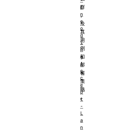
-
E
样
n
，
c
及
o
其
d
用
i
例
n
g
和
A
部
c
署
c
策
e
略
p
。
t
-
标
响
L
头
应
a
n
类
标