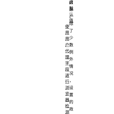
pt
资
默
源
认
。
值
除
使
了
用
少
用
户
数
代
例
理
外
字
情
段
况
进
，
行
浏
设
览
置
器
的
检
政
测