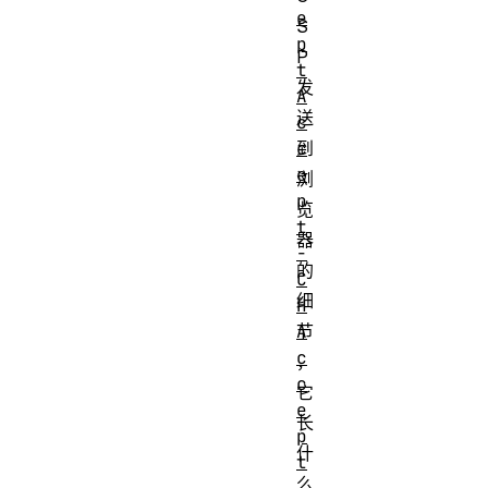
e
S
p
P
t
发
A
送
c
c
到
e
浏
p
览
t
器
-
的
C
细
H
A
节
c
，
c
它
e
长
p
什
t
么