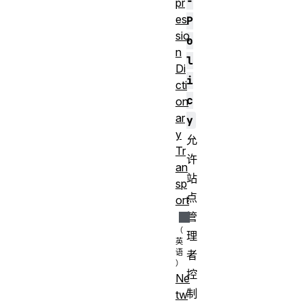
-
pr
es
P
sio
o
n
l
Di
i
cti
c
on
ar
y
y
允
Tr
许
an
站
sp
点
ort
管
理
者
控
Ne
制
tw