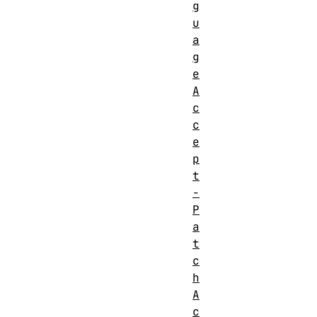
g
型
头
u
禁
a
止
g
修
e
改
否
A
c
的
c
标
e
头
p
t
-
P
a
t
c
h
A
c