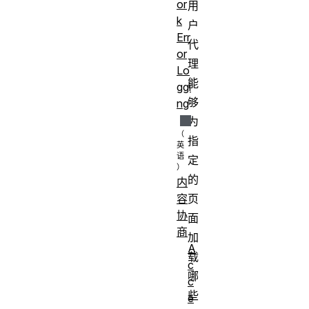
or
用
k
户
Err
代
or
理
Lo
能
ggi
够
ng
为
指
定
的
内
容
页
协
面
商
加
A
载
c
哪
c
些
e