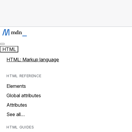
HTML
HTML: Markup language
HTML REFERENCE
Elements
Global attributes
Attributes
See all…
HTML GUIDES