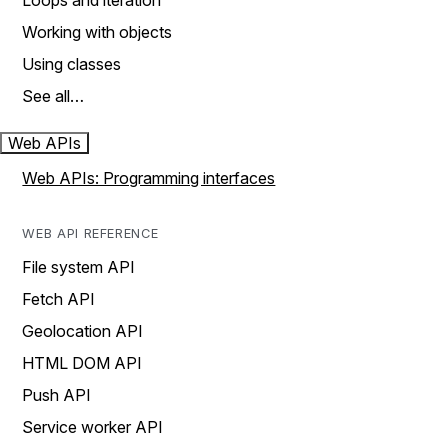
Loops and iteration
Working with objects
Using classes
See all…
Web APIs
Web APIs: Programming interfaces
WEB API REFERENCE
File system API
Fetch API
Geolocation API
HTML DOM API
Push API
Service worker API