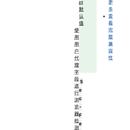
更
pt
多
默
查
认
看
值
完
使
整
用
兼
用
容
户
性
代
理
字
段
S
进
e
行
c
浏
览
-
器
F
检
e
测