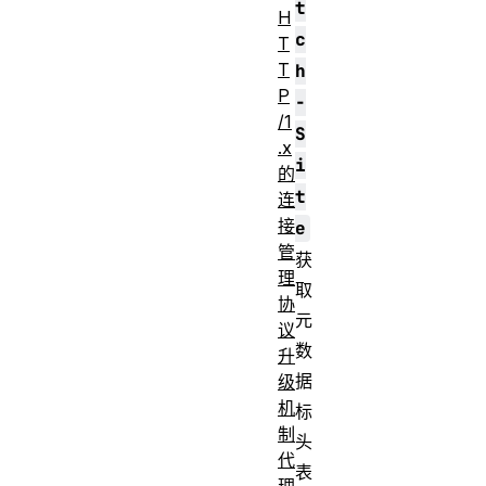
t
H
c
T
T
h
P
-
/1
S
.x
i
的
t
连
接
e
管
获
理
取
协
元
议
数
升
据
级
机
标
制
头
代
表
理