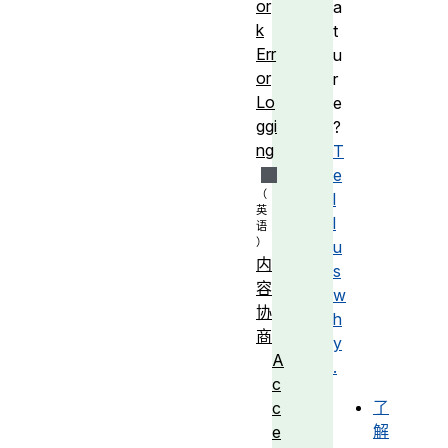
or
a
k
t
Err
u
or
r
Lo
e
ggi
?
ng
T
e
l
l
u
内
s
容
w
协
h
商
y
A
.
c
了
c
解
e