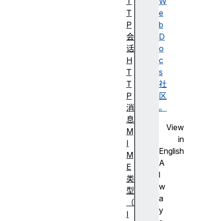
T
W
T
e
P
b
会
D
话
o
H
c
T
s
T
社
P
区
消
。
息
View
M
in
I
English
M
A
E
l
类
w
型
a
（
y
I