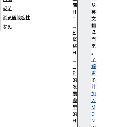
南
从
规范
H
英
浏览器兼容性
T
文
T
翻
参见
P
译
概
而
述
来
H
。
T
了
T
解
P
更
的
多
发
并
展
加
典
入
型
M
的
D
H
N