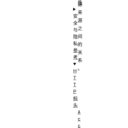
件
源
来
安
源
全
之
与
间
隐
私
的
参
关
考
系
。
H
T
Fetch
T
Header
Metadata
P
type
Request
标
头
Header
A
只要包含
c
前缀
c