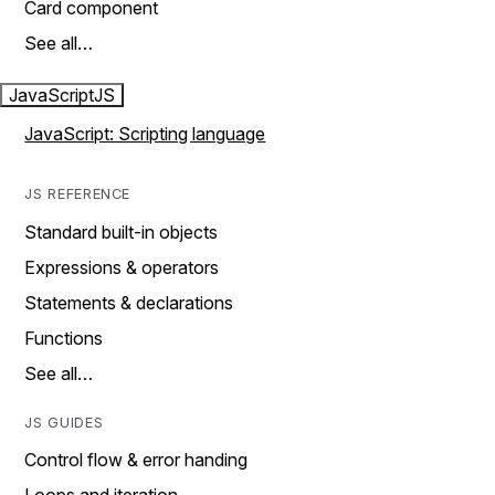
Card component
See all…
JavaScript
JS
JavaScript: Scripting language
JS REFERENCE
Standard built-in objects
Expressions & operators
Statements & declarations
Functions
See all…
JS GUIDES
Control flow & error handing