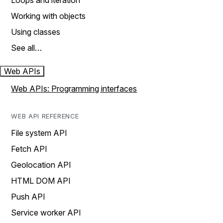
Loops and iteration
Working with objects
Using classes
See all…
Web APIs
Web APIs: Programming interfaces
WEB API REFERENCE
File system API
Fetch API
Geolocation API
HTML DOM API
Push API
Service worker API