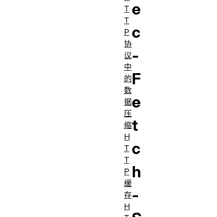
e
T
T
c
P
协
-
议
中
F
的
数
e
据
压
t
缩
H
c
T
T
h
P
缓
-
存
H