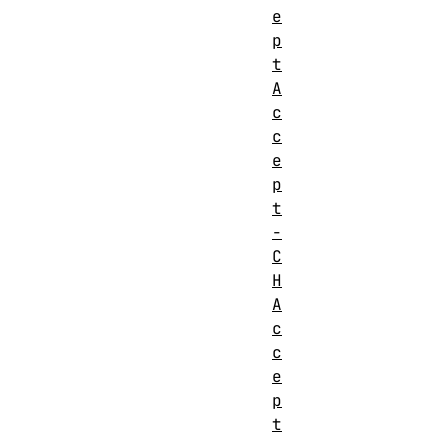
Sec-
都
e
属于应用
p
程序禁止
t
Forbidden
A
修改的
request
c
HTTP 消
header
c
息头，用
e
户代理保
p
留全部对
t
它们的控
-
C
制权
H
CORS-
A
safelisted
c
response
c
header
e
p
CORS-
t
safelisted