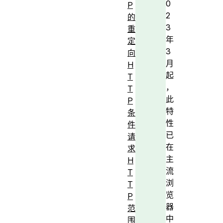
0
P
2
的
3
重
年
定
3
向
月
H
起
T
，
T
此
P
特
条
性
件
已
请
在
求
主
H
流
T
浏
T
览
P
器
范
中
围