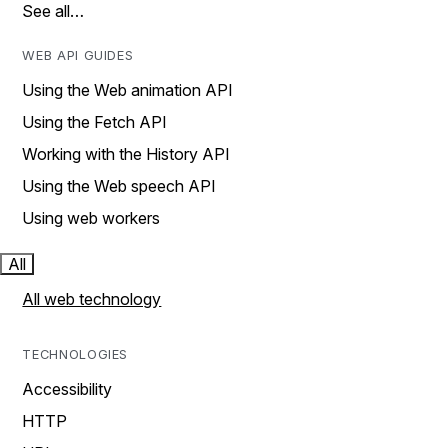
See all…
WEB API GUIDES
Using the Web animation API
Using the Fetch API
Working with the History API
Using the Web speech API
Using web workers
All
All web technology
TECHNOLOGIES
Accessibility
HTTP