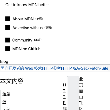
Get to know MDN better
About MDN
Advertise with us
Community
MDN on GitHub
Blog
面向开发者的 Web 技术
HTTP
参考
HTTP 标头
Sec-Fetch-Site
此
本文内容
H
页
T
面
语法
T
由
值
P
社
指
区
示例