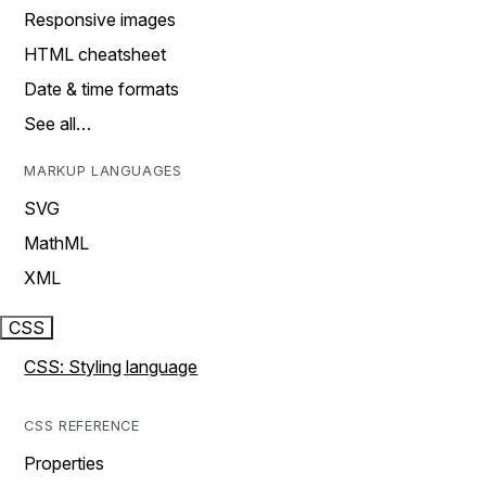
Responsive images
HTML cheatsheet
Date & time formats
See all…
MARKUP LANGUAGES
SVG
MathML
XML
CSS
CSS: Styling language
CSS REFERENCE
Properties