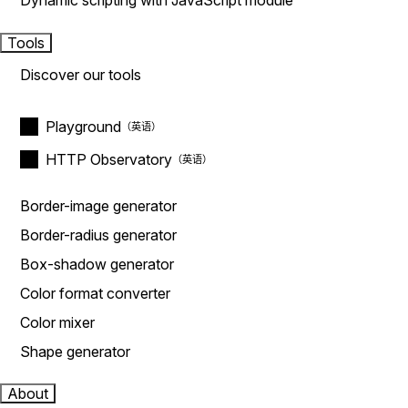
Dynamic scripting with JavaScript module
Tools
Discover our tools
Playground
HTTP Observatory
Border-image generator
Border-radius generator
Box-shadow generator
Color format converter
Color mixer
Shape generator
About