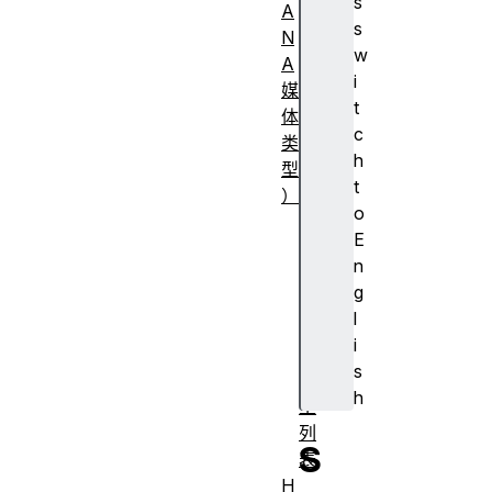
s
A
s
N
w
A
i
媒
t
体
c
类
h
型
t
）
o
常
E
见
n
M
g
I
l
M
i
E
s
类
h
型
列
S
表
H