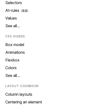
Selectors
At-rules
Values
See all…
CSS GUIDES
Box model
Animations
Flexbox
Colors
See all…
LAYOUT COOKBOOK
Column layouts
Centering an element