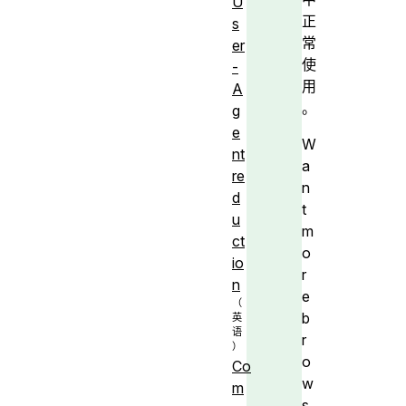
U
正
s
常
er
使
-
用
A
。
g
e
W
nt
a
re
n
d
t
u
m
ct
o
io
r
n
e
b
r
o
Co
w
m
s