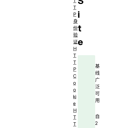
S
T
T
i
P
身
t
份
验
e
证
H
T
T
基
P
线
C
广
o
泛
o
可
ki
用
e
H
自
T
2
T