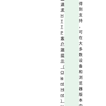
得
请
到
求
支
H
持
T
，
T
可
P
在
客
大
户
多
端
数
提
设
示
备
（
和
Cl
浏
ie
览
nt
器
Hi
版
nt
本
）
中