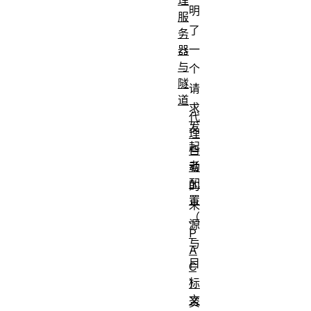
明
服
了
务
一
器
与
个
隧
请
道
求
代
发
理
起
自
者
动
配
的
置
来
（
源
P
与
A
目
C
标
）
文
资