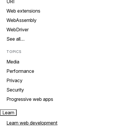
URI
Web extensions
WebAssembly
WebDriver
See all…
TOPICS
Media
Performance
Privacy
Security
Progressive web apps
Learn
Learn web development