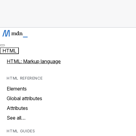
HTML
HTML: Markup language
HTML REFERENCE
Elements
Global attributes
Attributes
See all…
HTML GUIDES