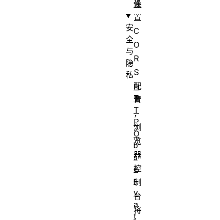
设
件
置
安
C
全
O
与
R
隐
S
私
配
H
T
置
T
，
P
浏
O
览
b
器
s
控
e
r
制
v
台
a
将
t