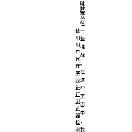
pt
能
默
存
认
在
值
一
使
用
些
用
挑
户
战
代
。
理
在
字
这
段
进
些
行
页
浏
面
览
中
器
，
检
我
测