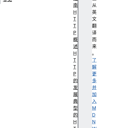
南
从
H
英
T
文
T
翻
P
译
概
而
述
来
H
。
T
了
T
解
P
更
的
多
发
并
展
加
典
入
型
M
的
D
H
N