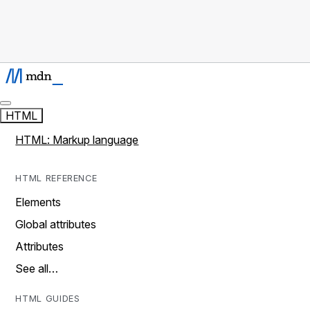
HTML
HTML: Markup language
HTML REFERENCE
Elements
Global attributes
Attributes
See all…
HTML GUIDES