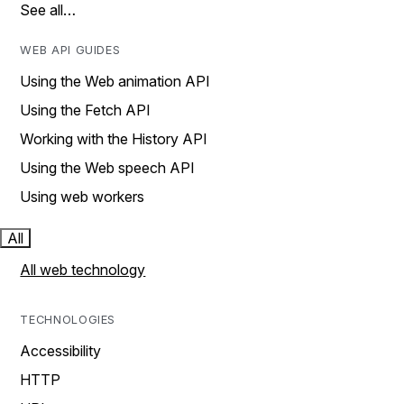
See all…
WEB API GUIDES
Using the Web animation API
Using the Fetch API
Working with the History API
Using the Web speech API
Using web workers
All
All web technology
TECHNOLOGIES
Accessibility
HTTP