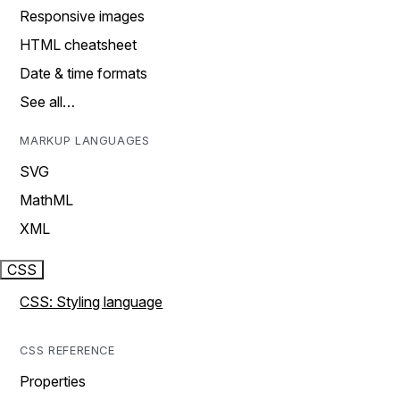
Responsive images
HTML cheatsheet
Date & time formats
See all…
MARKUP LANGUAGES
SVG
MathML
XML
CSS
CSS: Styling language
CSS REFERENCE
Properties