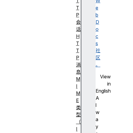
T
W
T
e
P
b
会
D
话
o
H
c
T
s
T
社
P
区
消
。
息
View
M
in
I
English
M
A
E
l
类
w
型
a
（
y
I