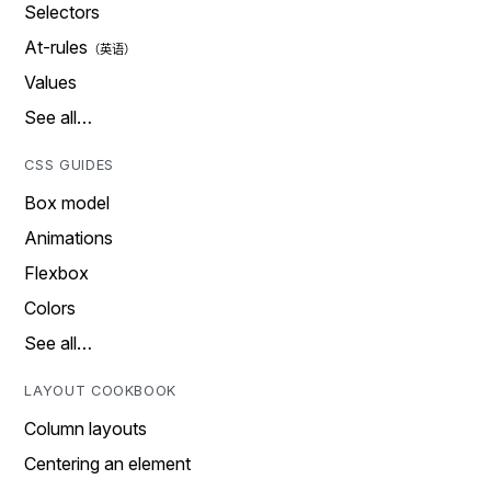
Selectors
At-rules
Values
See all…
CSS GUIDES
Box model
Animations
Flexbox
Colors
See all…
LAYOUT COOKBOOK
Column layouts
Centering an element