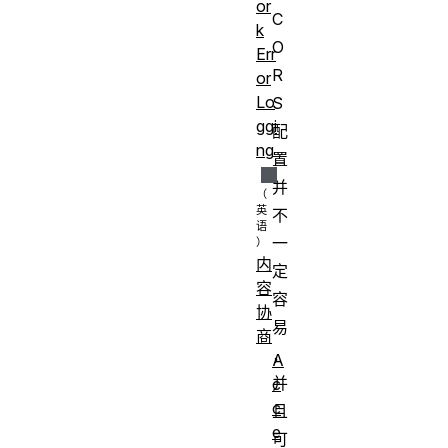
or
C
k
O
Err
R
or
Lo
S
ggi
配
ng
置
并
不
一
内
定
容
容
协
易
商
，
A
并
c
c
且
e
可