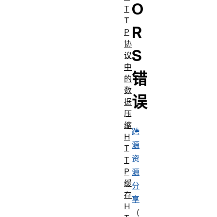
O
T
T
R
P
协
S
议
中
错
的
数
误
据
压
缩
跨
H
源
T
资
T
P
源
缓
分
存
享
H
（