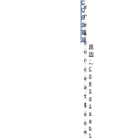
C
e
O
r
R
e
S
错
s
误
o
原
u
因
r
：
C
c
O
e
R
a
S
t
d
$
i
s
s
a
o
b
m
l