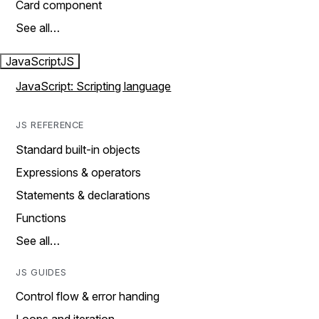
Card component
See all…
JavaScript
JS
JavaScript: Scripting language
JS REFERENCE
Standard built-in objects
Expressions & operators
Statements & declarations
Functions
See all…
JS GUIDES
Control flow & error handing