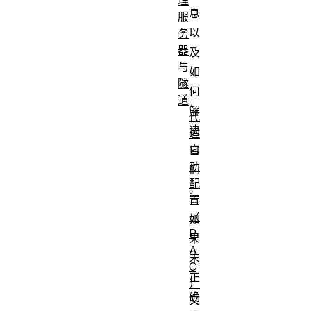
息
服
以
务
器
及
与
如
隧
何
道
解
代
决
理
它
自
动
们
配
。
置
（
如
P
果
A
未
C
正
）
确
文