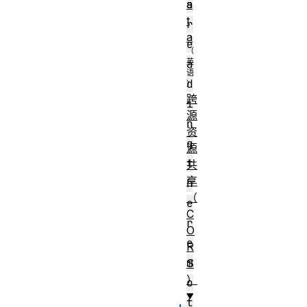
s
a
t
r
a
e
a
d
跨
i
源
n
资
g
源
t
共
享
h
（
e
C
r
O
e
R
m
S
）
o
t