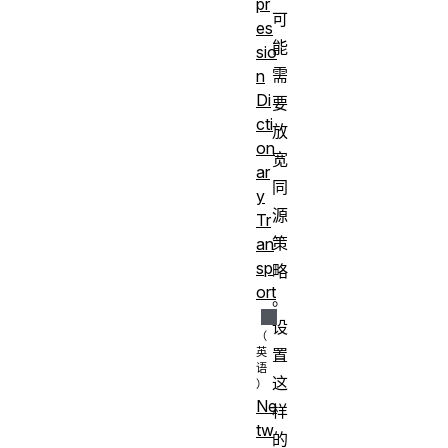
pr
可
es
能
sio
需
n
Di
要
cti
放
on
宽
ar
同
y
源
Tr
策
an
sp
略
ort
。
设
置
这
Ne
样
tw
的