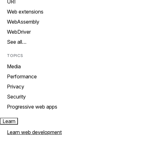
URI
Web extensions
WebAssembly
WebDriver
See all…
TOPICS
Media
Performance
Privacy
Security
Progressive web apps
Learn
Learn web development