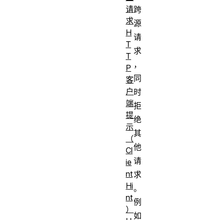
请
跨
求
源
H
请
T
求
T
，
P
同
客
户
时
端
拒
提
绝
示
其
（
他
Cl
请
ie
nt
求
Hi
。
nt
例
）
如