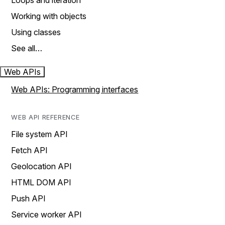
Loops and iteration
Working with objects
Using classes
See all…
Web APIs
Web APIs: Programming interfaces
WEB API REFERENCE
File system API
Fetch API
Geolocation API
HTML DOM API
Push API
Service worker API