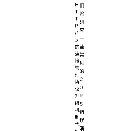
H
们
T
将
T
研
P
究
/1
一
.x
些
的
连
常
接
见
管
的
理
C
协
O
议
R
升
级
S
机
错
制
误
代
消
理