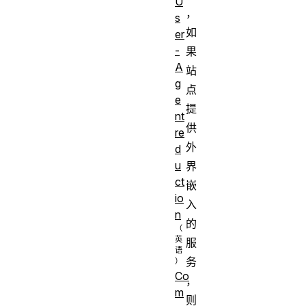
U
，
s
如
er
-
果
A
站
g
点
e
提
nt
供
re
外
d
u
界
ct
嵌
io
入
n
的
服
务
Co
，
m
则