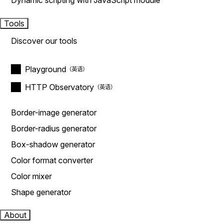
Dynamic scripting with JavaScript module
Tools
Discover our tools
Playground
HTTP Observatory
Border-image generator
Border-radius generator
Box-shadow generator
Color format converter
Color mixer
Shape generator
About