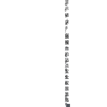
显
o
示
r
错
y
误
，
例
确
如
保
你
"
的
C
站
r
点
o
安
s
全
权
s
限
-
策
O
略
r