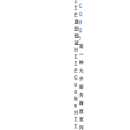
T
C
T
O
P
身
R
份
S
验
）
证
是
H
一
T
种
T
P
允
C
许
o
服
o
务
ki
器
e
放
H
T
宽
T
同