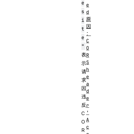
e
e
s
d
原
i
因
t
：
e
C
"
O
表
R
S
示
h
请
e
求
a
因
d
违
e
反
r
'
C
A
O
c
R