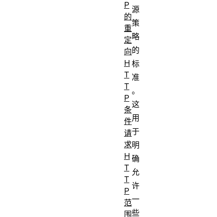
P
源
的
策
重
略
定
的
向
H
标
T
准
T
。
P
这
条
用
件
于
请
求
明
H
确
T
允
T
许
P
一
范
些
围