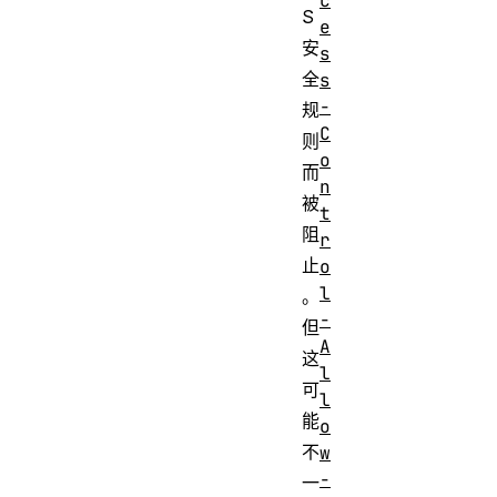
c
S
e
安
s
全
s
-
规
C
则
o
而
n
被
t
阻
r
止
o
l
。
-
但
A
这
l
可
l
能
o
不
w
-
一