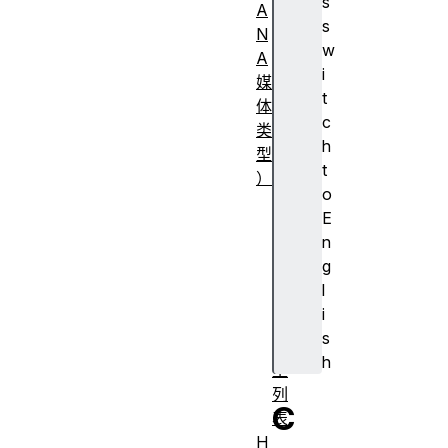
s
A
s
N
w
A
i
媒
t
体
c
类
h
型
t
）
o
常
E
见
n
M
g
I
l
M
i
E
s
类
h
型
列
C
表
H