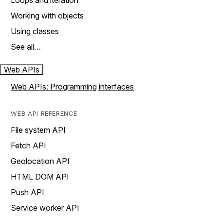
Loops and iteration
Working with objects
Using classes
See all…
Web APIs
Web APIs: Programming interfaces
WEB API REFERENCE
File system API
Fetch API
Geolocation API
HTML DOM API
Push API
Service worker API