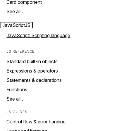
Card component
See all…
JavaScript
JS
JavaScript: Scripting language
JS REFERENCE
Standard built-in objects
Expressions & operators
Statements & declarations
Functions
See all…
JS GUIDES
Control flow & error handing