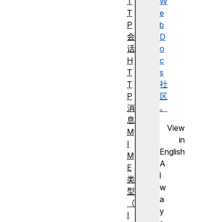
T
W
T
e
P
b
会
D
话
o
H
c
T
s
T
社
P
区
消
。
息
View
M
in
I
English
M
A
E
l
类
w
型
a
（
y
I