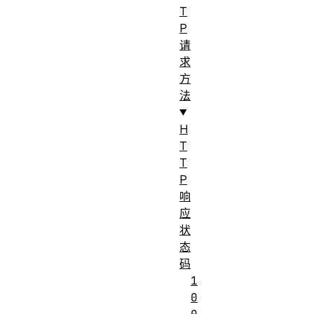
T
P
请
求
方
法
H
T
T
P
响
应
状
态
码
1
0