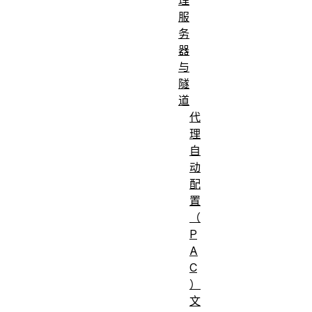
服
务
器
与
隧
道
代
理
自
动
配
置
（
P
A
C
）
文