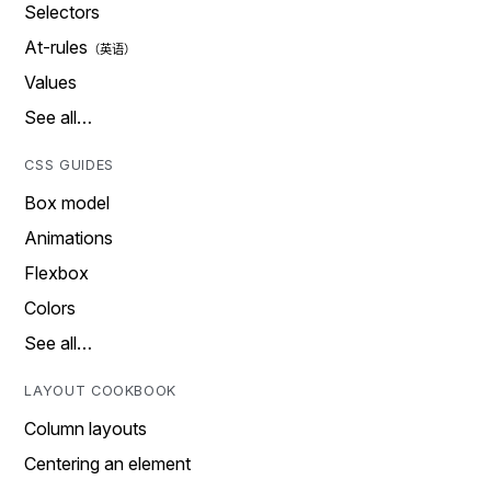
Selectors
At-rules
Values
See all…
CSS GUIDES
Box model
Animations
Flexbox
Colors
See all…
LAYOUT COOKBOOK
Column layouts
Centering an element