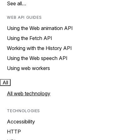
See all…
WEB API GUIDES
Using the Web animation API
Using the Fetch API
Working with the History API
Using the Web speech API
Using web workers
All
All web technology
TECHNOLOGIES
Accessibility
HTTP