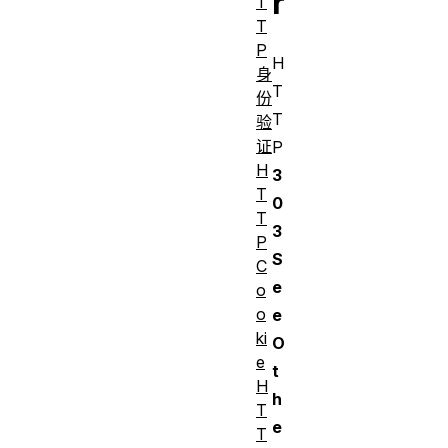
r
T
T
P
H
身
T
份
T
验
证
P
H
3
T
0
T
3
P
S
C
e
o
o
e
ki
O
e
t
H
h
T
e
T