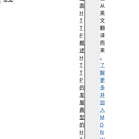
南
从
H
英
T
文
T
翻
P
译
概
而
述
来
H
。
T
了
T
解
P
更
的
多
发
并
展
加
典
入
型
M
的
D
H
N