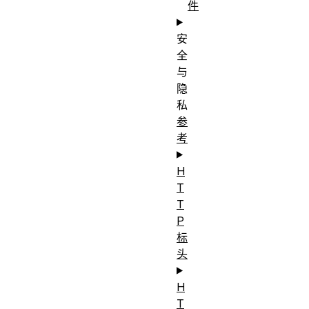
件
安
全
与
隐
私
参
考
H
T
T
P
标
头
H
T