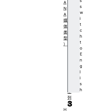
s
A
s
N
w
A
i
媒
t
体
c
类
h
型
t
）
o
常
E
见
n
M
g
I
l
M
i
E
s
类
h
型
列
3
表
H