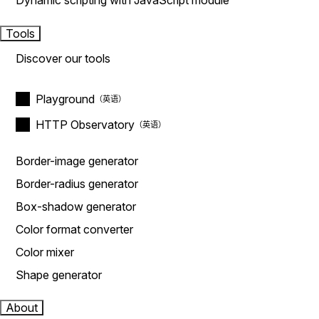
Dynamic scripting with JavaScript module
Tools
Discover our tools
Playground
HTTP Observatory
Border-image generator
Border-radius generator
Box-shadow generator
Color format converter
Color mixer
Shape generator
About