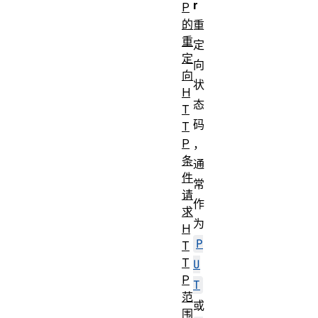
r
P
的
重
重
定
定
向
向
状
H
态
T
码
T
P
，
条
通
件
常
请
作
求
为
H
P
T
T
U
P
T
范
或
围