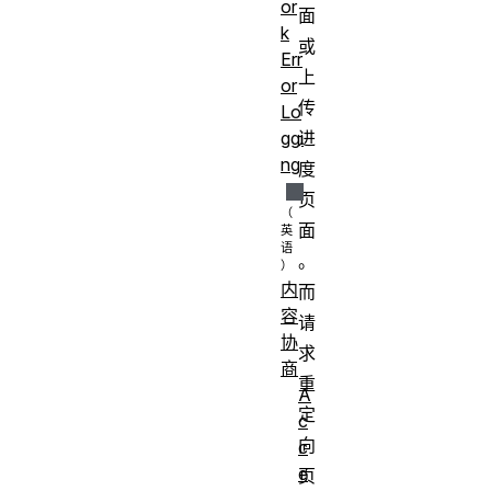
or
面
k
或
Err
上
or
传
Lo
进
ggi
ng
度
页
面
。
内
而
容
请
协
求
商
重
A
定
c
向
c
e
页