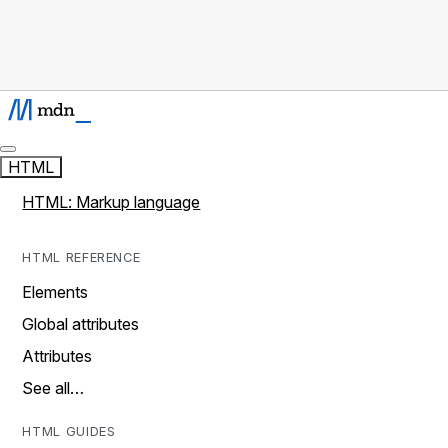
HTML
HTML: Markup language
HTML REFERENCE
Elements
Global attributes
Attributes
See all…
HTML GUIDES