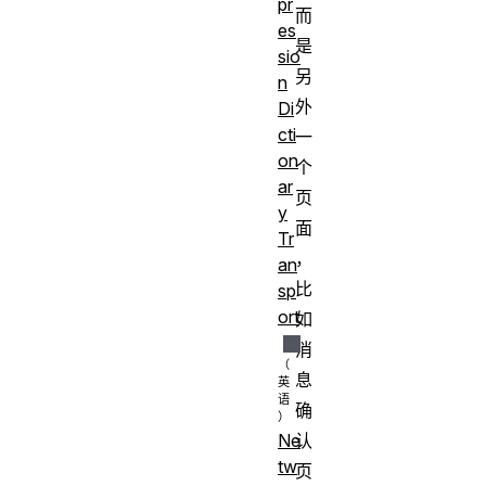
pr
而
es
是
sio
另
n
外
Di
cti
一
on
个
ar
页
y
面
Tr
，
an
比
sp
ort
如
消
息
确
认
Ne
tw
页