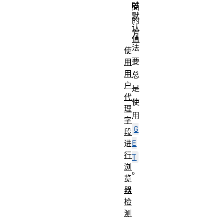
pt
面
默
的
认
方
值
法
使
要
用
用
总
户
是
代
使
理
用
字
G
段
E
进
行
T
浏
。
览
器
检
测