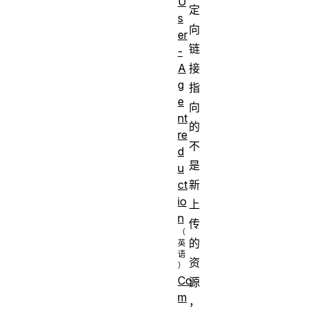
U
定
s
向
er
链
-
接
A
g
指
e
向
nt
的
re
不
d
是
u
新
ct
io
上
n
传
的
资
Co
源
m
，