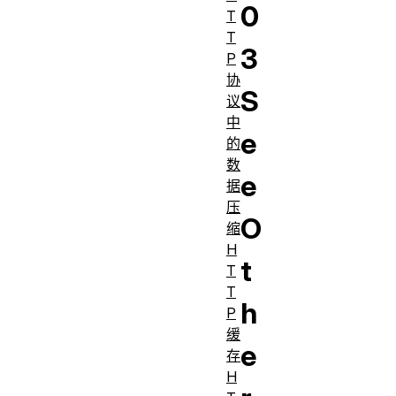
0
T
T
3
P
协
S
议
中
e
的
数
e
据
压
O
缩
H
t
T
T
h
P
缓
e
存
H