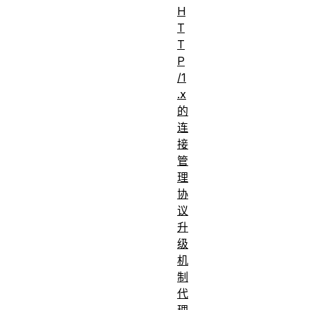
H
T
T
P
/1
.x
的
连
接
管
理
协
议
升
级
机
制
代
理