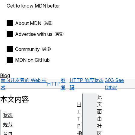
Get to know MDN better
About MDN
Advertise with us
Community
MDN on GitHub
Blog
面向开发者的 Web 技
参
HTTP 响应状态
303 See
HTTP
术
考
码
Other
此
本文内容
H
页
T
面
状态
T
由
规范
P
社
指
区
参见