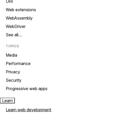
URI
Web extensions
WebAssembly
WebDriver
See all…
TOPICS
Media
Performance
Privacy
Security
Progressive web apps
Learn
Learn web development