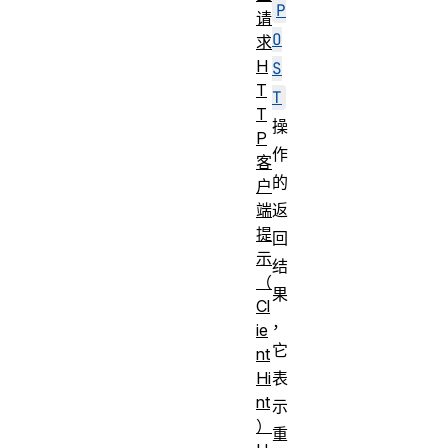
P
请
O
求
H
S
T
T
T
操
P
作
客
的
户
返
端
提
回
示
结
（
果
Cl
，
ie
它
nt
表
Hi
nt
示
）
重