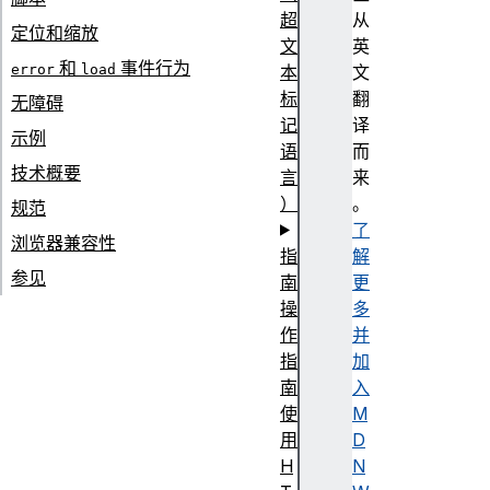
超
从
定位和缩放
文
英
和
事件行为
error
load
本
文
标
翻
无障碍
记
译
示例
语
而
技术概要
言
来
）
。
规范
了
浏览器兼容性
指
解
参见
南
更
操
多
作
并
指
加
南
入
使
M
用
D
H
N