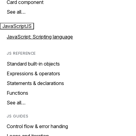
Card component
See all…
JavaScript
JS
JavaScript: Scripting language
JS REFERENCE
Standard built-in objects
Expressions & operators
Statements & declarations
Functions
See all…
JS GUIDES
Control flow & error handing