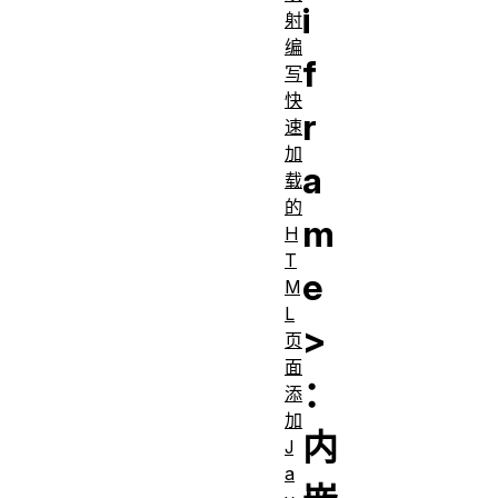
i
射
编
f
写
快
r
速
加
a
载
的
m
H
T
e
M
L
>
页
面
：
添
加
内
J
a