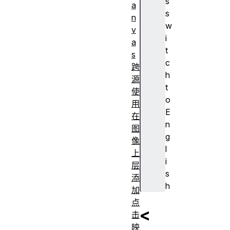
s
a
s
n
w
v
i
a
t
s
c
跨
h
源
t
使
o
用
E
在
n
图
g
像
l
上
i
层
s
添
h
加
点
<
击
映