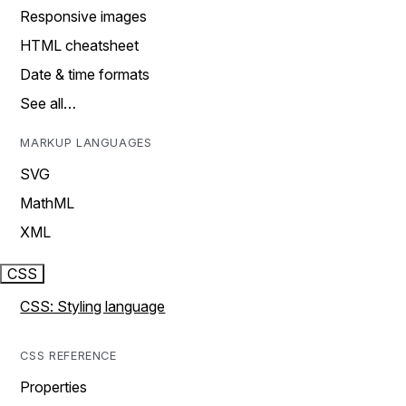
Responsive images
HTML cheatsheet
Date & time formats
See all…
MARKUP LANGUAGES
SVG
MathML
XML
CSS
CSS: Styling language
CSS REFERENCE
Properties