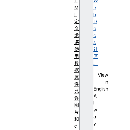
T
W
M
e
L
b
定
D
义
o
术
c
语
s
使
社
用
区
数
。
据
View
属
in
性
English
允
A
许
l
图
w
片
a
和
y
c