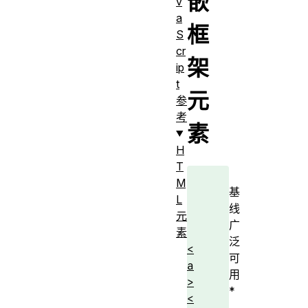
嵌
v
a
框
S
cr
架
ip
t
元
参
考
素
H
T
M
基
L
线
元
广
素
泛
<
可
a
用
>
*
<