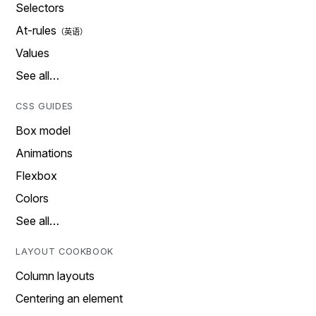
Selectors
At-rules
Values
See all…
CSS GUIDES
Box model
Animations
Flexbox
Colors
See all…
LAYOUT COOKBOOK
Column layouts
Centering an element