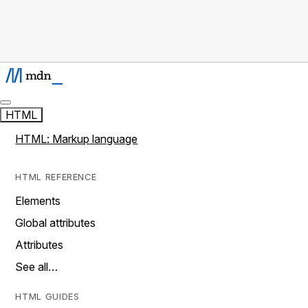
HTML
HTML: Markup language
HTML REFERENCE
Elements
Global attributes
Attributes
See all…
HTML GUIDES