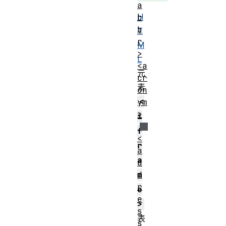
a
H
b
b
T
r
M
>
L
<a
元
cr
素
on
<
ym
>
i
f
<
r
a
a
d
d
m
r
e
e
>
s
表
s