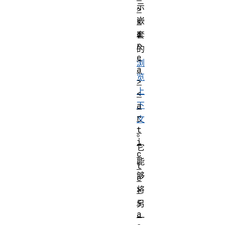
示
>
嵌
<
a
套
r
的
e
浏
a
览
>
上
<
下
a
r
文
t
。
i
它
c
能
l
够
e
将
>
<
另
a
一