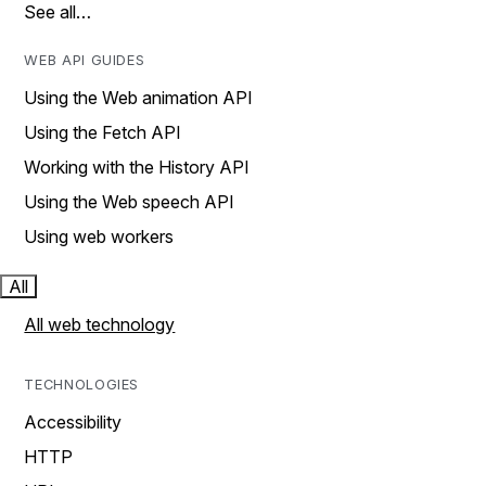
See all…
WEB API GUIDES
Using the Web animation API
Using the Fetch API
Working with the History API
Using the Web speech API
Using web workers
All
All web technology
TECHNOLOGIES
Accessibility
HTTP