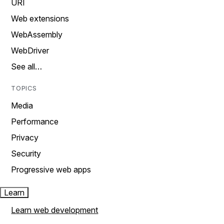
URI
Web extensions
WebAssembly
WebDriver
See all…
TOPICS
Media
Performance
Privacy
Security
Progressive web apps
Learn
Learn web development