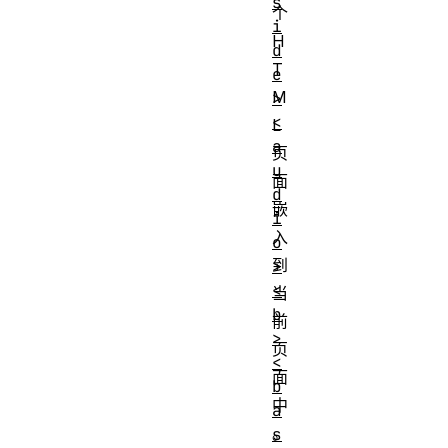
s
个
i
H
d
T
e
M
>
<
L
a
页
u
面
d
嵌
i
入
o
到
>
<
当
b
前
>
页
<
面
b
中
a
。
s