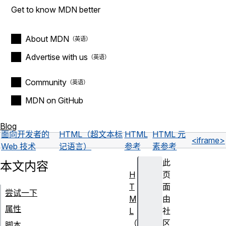
Get to know MDN better
About MDN
Advertise with us
Community
MDN on GitHub
Blog
面向开发者的
HTML（超文本标
HTML
HTML 元
<iframe>
Web 技术
记语言）
参考
素参考
此
本文内容
H
页
T
面
尝试一下
M
由
属性
L
社
（
区
脚本