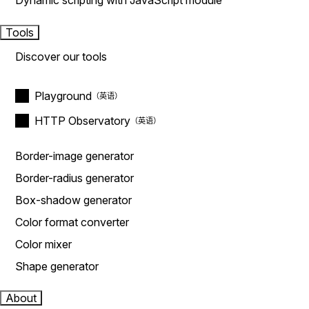
Dynamic scripting with JavaScript module
Tools
Discover our tools
Playground
HTTP Observatory
Border-image generator
Border-radius generator
Box-shadow generator
Color format converter
Color mixer
Shape generator
About