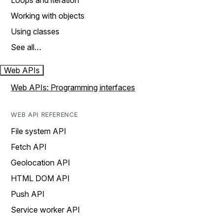
Loops and iteration
Working with objects
Using classes
See all…
Web APIs
Web APIs: Programming interfaces
WEB API REFERENCE
File system API
Fetch API
Geolocation API
HTML DOM API
Push API
Service worker API