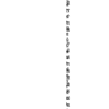
载
e
一
N
e
个
t
页
R
面
e
，
q
并
u
且
e
s
该
t
页
d
面
e
被
v
重
t
新
o
o
加
l
载