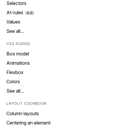
Selectors
At-rules
Values
See all…
CSS GUIDES
Box model
Animations
Flexbox
Colors
See all…
LAYOUT COOKBOOK
Column layouts
Centering an element