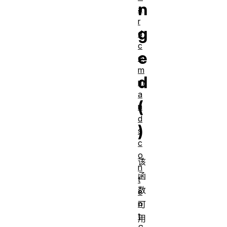
n
a
r
g
d
c
e
o
m
d
m
a
(
n
d
)
s
c
o
该
n
函
t
数
e
n
可
t
用