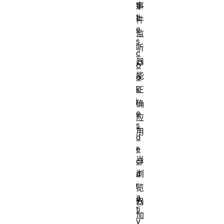
ti
事
ti
件
e
监
s
听
c
器
o
能
o
k
正
i
确
e
应
s
用
d
。
e
当
cl
a
浏
r
览
a
器
ti
加
v