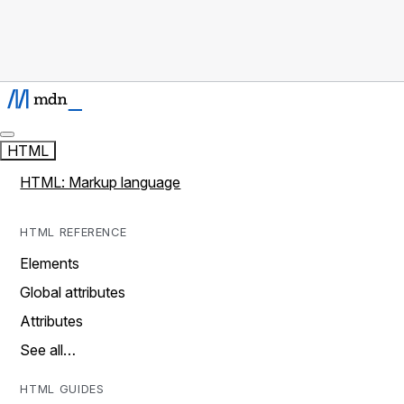
HTML
HTML: Markup language
HTML REFERENCE
Elements
Global attributes
Attributes
See all…
HTML GUIDES