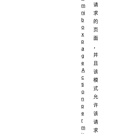
请
m
ni
求
b
的
o
页
x
面
p
，
a
并
g
e
且
A
该
c
模
ti
式
o
允
n
许
p
e
该
r
请
m
求