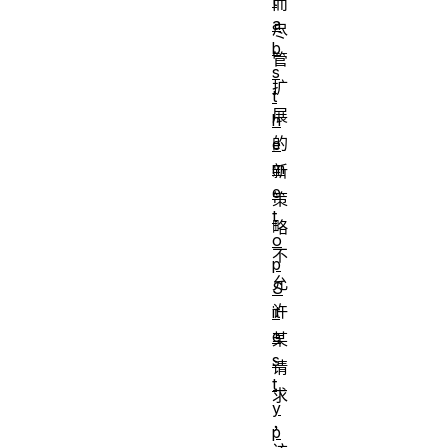
而
a
尽
b
管
s
扩
t
展
h
的
e
m
新
e
策
t
略
o
不
p
允
S
许
it
e
某
s
请
t
求
y
，
p