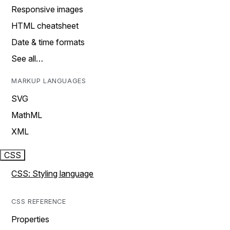
Responsive images
HTML cheatsheet
Date & time formats
See all…
MARKUP LANGUAGES
SVG
MathML
XML
CSS
CSS: Styling language
CSS REFERENCE
Properties