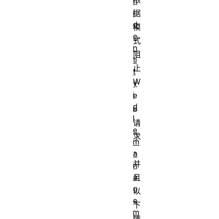
n
i
据
d
模
e
式
n
阻
ti
止
t
W
y
i
e
d
b
l
请
e
求
m
，
a
并
n
a
且
g
以
e
下
m
情