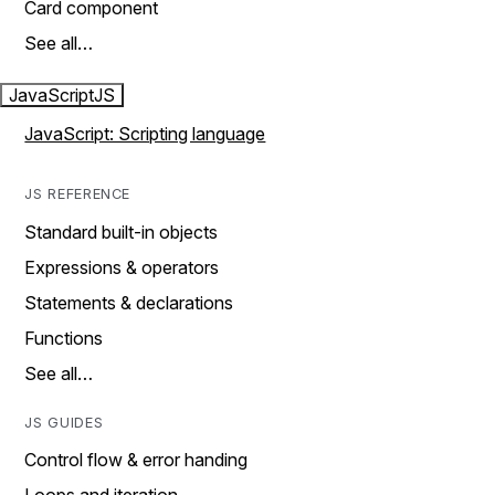
Card component
See all…
JavaScript
JS
JavaScript: Scripting language
JS REFERENCE
Standard built-in objects
Expressions & operators
Statements & declarations
Functions
See all…
JS GUIDES
Control flow & error handing