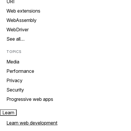
URI
Web extensions
WebAssembly
WebDriver
See all…
TOPICS
Media
Performance
Privacy
Security
Progressive web apps
Learn
Learn web development