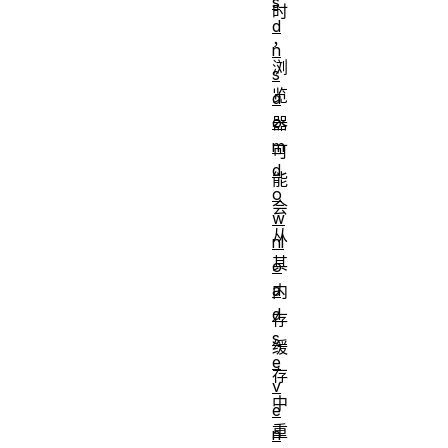
s
时
d
，
n
浏
s
览
d
o
器
m
可
d
能
o
会
w
从
nl
其
o
a
内
d
存
s
缓
e
存
v
中
e
重
n