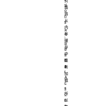
页
si
面
o
将
n
从
s
内
存
缓
si
存
d
中
e
b
重
a
新
r
加
A
载
c
，
ti
所
o
n
以
s