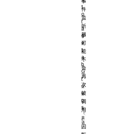
事
t
件
o
监
r
听
a
器
g
e
可
t
能
a
不
b
会
G
再
r
次
o
u
被
p
调
s
用
。
因
t