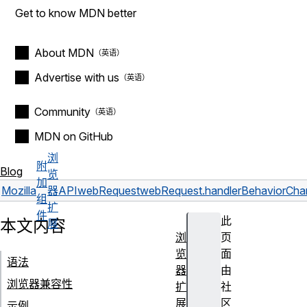
Get to know MDN better
About MDN
Advertise with us
Community
MDN on GitHub
浏
附
Blog
览
加
Mozilla
器
API
webRequest
webRequest.handlerBehaviorCha
组
扩
件
此
本文内容
展
浏
页
览
面
语法
器
由
浏览器兼容性
扩
社
展
区
示例