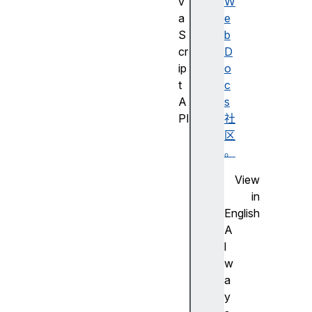
v
W
a
e
S
b
cr
D
ip
o
t
c
A
s
PI
社
J
区
a
。
v
View
a
in
S
English
cr
A
ip
l
t
w
A
a
PI
y
的