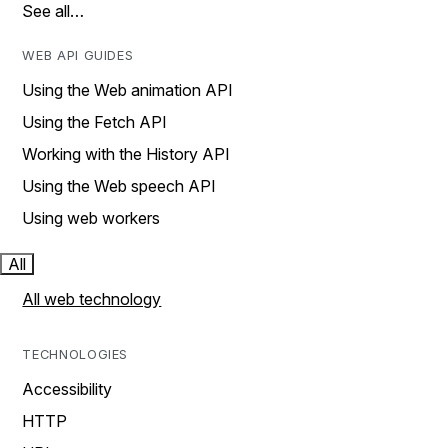
See all…
WEB API GUIDES
Using the Web animation API
Using the Fetch API
Working with the History API
Using the Web speech API
Using web workers
All
All web technology
TECHNOLOGIES
Accessibility
HTTP