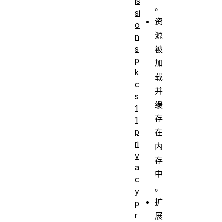
is
。
si
资
o
源
n
s
被
p
加
k
载
c
并
s
缓
1
存
1
p
在
ri
内
v
存
a
中
c
。
y
扩
p
r
展