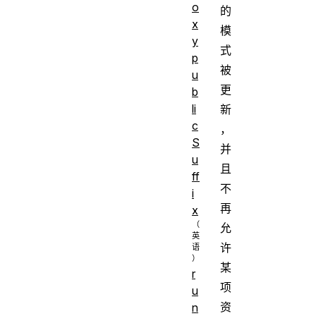
o
的
x
模
y
式
p
被
u
更
b
li
新
c
，
S
并
u
且
ff
不
i
再
x
允
许
某
r
项
u
资
n