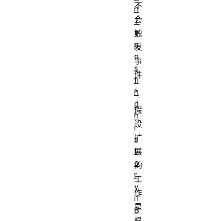
不
n
会
T
y
触
p
发
e
事
s
件
fi
。
n
d
假
h
设
i
扩
s
t
展
o
的
r
工
y
作
i1
是
8
根