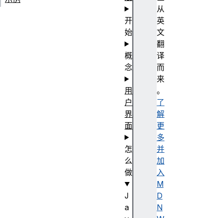
从
开
英
始
文
翻
概
译
念
而
来
用
。
户
了
界
解
面
更
多
怎
并
么
加
做
入
M
J
D
a
N