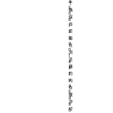
S
于
c
确
ri
保
p
当
t
s
页
c
面
o
在
n
浏
t
览
e
器
x
t
的
u
内
a
存
lI
缓
d
冲
e
时
n