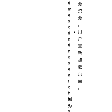
ti
源
m
资
e
源
s
。
c
用
ri
户
p
ti
重
n
新
g
加
s
载
e
页
a
面
r
c
。
h
因
s
e
为
s