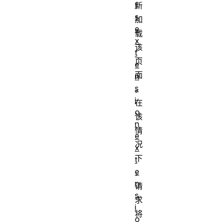
t
新
s
加
e
载
x
该
t
页
e
面
n
s
。
i
在
o
该
n
情
e
况
x
下
t
e
，
n
请
s
求
i
将
o