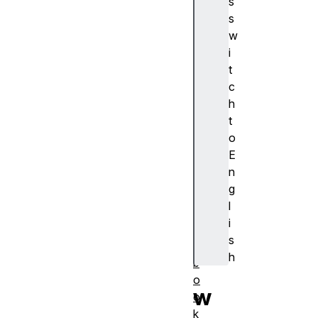
s
浏
s
览
w
器
i
支
t
持
c
a
h
c
t
ti
o
o
E
n
n
al
g
a
l
r
i
m
s
s
h
b
o
w
o
k