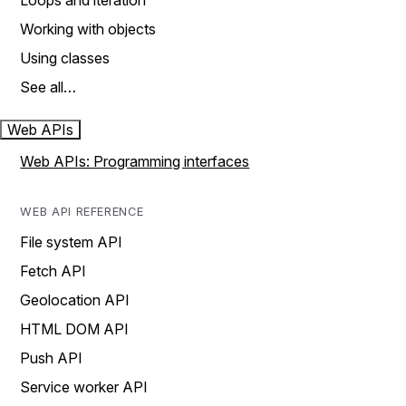
Loops and iteration
Working with objects
Using classes
See all…
Web APIs
Web APIs: Programming interfaces
WEB API REFERENCE
File system API
Fetch API
Geolocation API
HTML DOM API
Push API
Service worker API