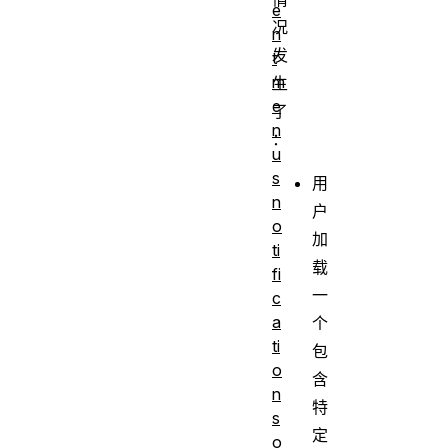
e
况
n
发
t
m
生
e
了
n
：
u
s
用
n
户
o
加
ti
载
fi
一
c
a
个
ti
包
o
含
n
特
s
定
o