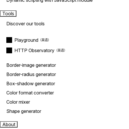
Dynamic scripting with JavaScript module
Tools
Discover our tools
Playground
HTTP Observatory
Border-image generator
Border-radius generator
Box-shadow generator
Color format converter
Color mixer
Shape generator
About