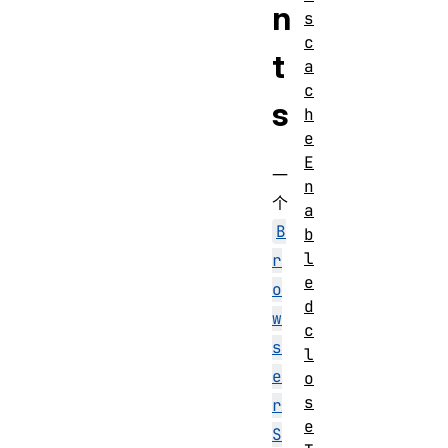
n
s
c
t
a
c
s
h
e
E
一
n
个
a
B
b
l
r
e
o
d
w
c
s
l
e
o
s
r
e
S