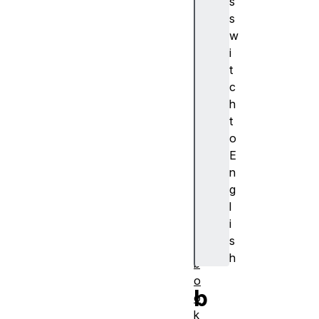
s
浏
s
览
w
器
i
支
t
持
c
a
h
c
t
ti
o
o
E
n
n
al
g
a
l
r
i
m
s
s
h
b
o
b
o
k