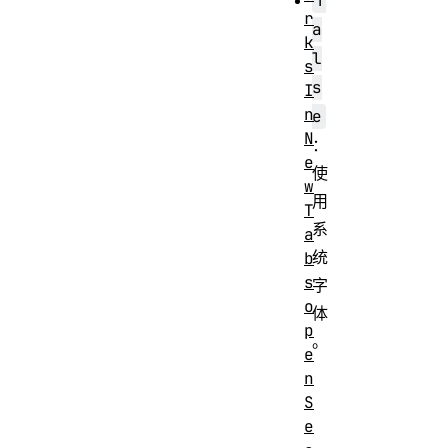
f
r
a
k
l
s
s
I
n
e
N
：
e
使
w
用
T
系
a
统
b
s
字
o
体
p
。
e
n
S
e