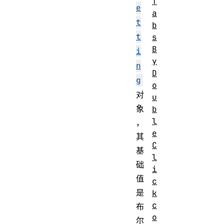
T
e
a
t
b
t
s
B
i
y
n
D
g
o
对
u
象
b
l
，
e
其
C
基
l
础
i
值
c
是
k
c
布
o
尔