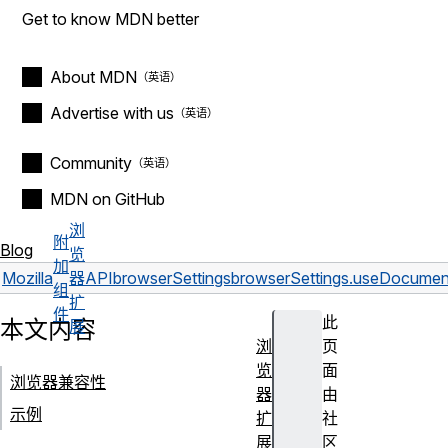
Get to know MDN better
About MDN
Advertise with us
Community
MDN on GitHub
浏
附
Blog
览
加
Mozilla
器
API
browserSettings
browserSettings.useDocumen
组
扩
件
此
本文内容
展
浏
页
览
面
浏览器兼容性
器
由
示例
扩
社
展
区