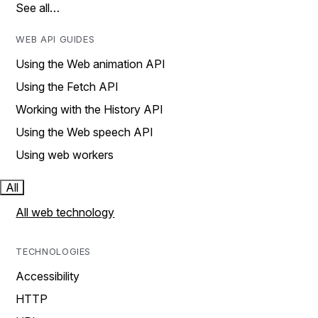
See all…
WEB API GUIDES
Using the Web animation API
Using the Fetch API
Working with the History API
Using the Web speech API
Using web workers
All
All web technology
TECHNOLOGIES
Accessibility
HTTP