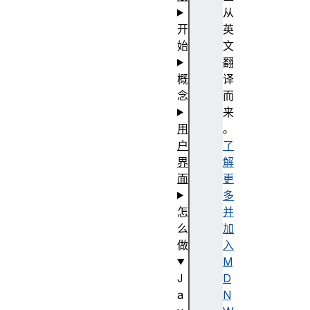
从
开
英
始
文
翻
概
译
念
而
来
用
。
户
了
界
解
面
更
多
怎
并
么
加
做
入
M
J
D
a
N