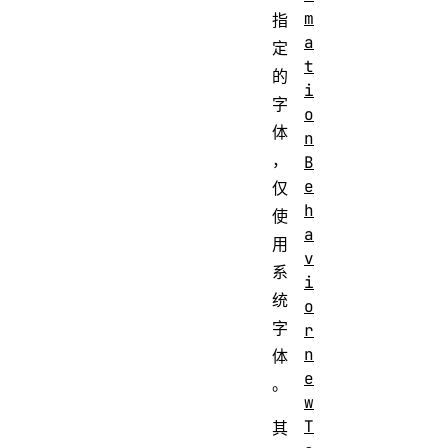
m
指
a
定
t
的
i
字
o
体
n
，
B
e
仅
h
使
a
用
v
系
i
统
o
字
r
n
体
e
。
w
T
其