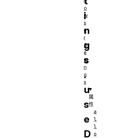
t
r
o
i
w
s
n
e
r
g
S
e
s
tti
n
.
g
s
u
属
s
性
a
e
l
l
D
o