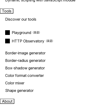
Dynamic scripting with JavaScript module
Tools
Discover our tools
Playground
HTTP Observatory
Border-image generator
Border-radius generator
Box-shadow generator
Color format converter
Color mixer
Shape generator
About