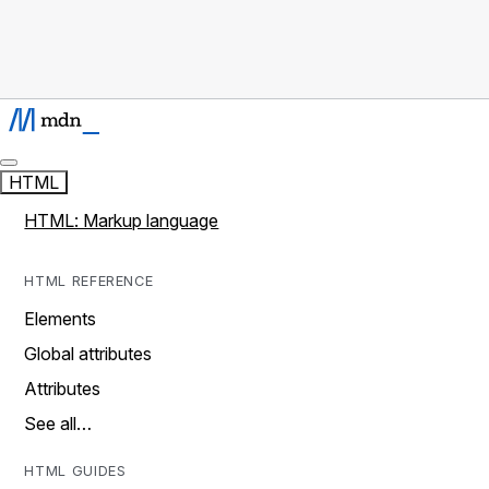
HTML
HTML: Markup language
HTML REFERENCE
Elements
Global attributes
Attributes
See all…
HTML GUIDES