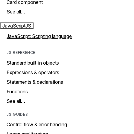
Card component
See all…
JavaScript
JS
JavaScript: Scripting language
JS REFERENCE
Standard built-in objects
Expressions & operators
Statements & declarations
Functions
See all…
JS GUIDES
Control flow & error handing