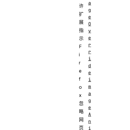
a
许
g
扩
e
展
O
指
v
e
示
r
F
r
i
i
r
d
e
e
f
i
m
o
a
x
g
忽
e
略
A
网
n
页
i