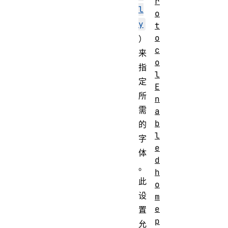
r
l
o
y
t
o
）
c
来
o
指
l
定
E
所
n
需
a
b
的
l
字
e
体
d
。
h
此
o
设
m
e
置
p
允