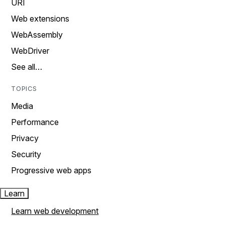
URI
Web extensions
WebAssembly
WebDriver
See all…
TOPICS
Media
Performance
Privacy
Security
Progressive web apps
Learn
Learn web development