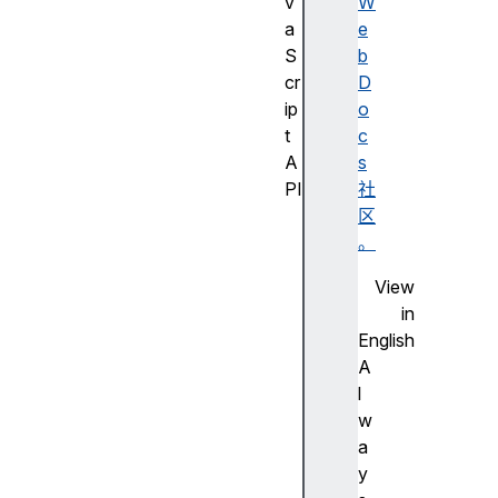
v
W
a
e
S
b
cr
D
ip
o
t
c
A
s
PI
社
J
区
a
。
v
View
a
in
S
English
cr
A
ip
l
t
w
A
a
PI
y
的