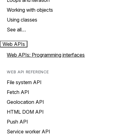
Loops and iteration
Working with objects
Using classes
See all…
Web APIs
Web APIs: Programming interfaces
WEB API REFERENCE
File system API
Fetch API
Geolocation API
HTML DOM API
Push API
Service worker API