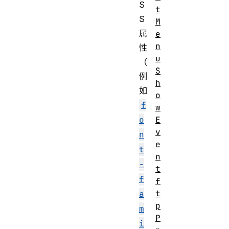
S
t
S
M
属
e
n
性
u
（
S
例
h
如
o
f
w
o
E
v
n
e
t
n
-
t
f
f
t
a
p
m
P
i