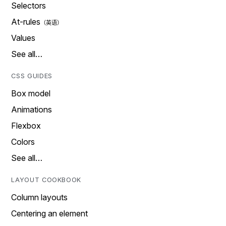
Selectors
At-rules
Values
See all…
CSS GUIDES
Box model
Animations
Flexbox
Colors
See all…
LAYOUT COOKBOOK
Column layouts
Centering an element