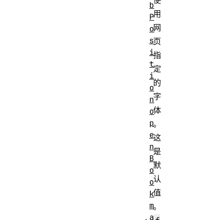
b
用
P
网
o
s
页
i
指
t
定
i
的
o
字
n
体
o
p
。
e
这
n
是
B
默
o
认
o
值
k
m
。
a