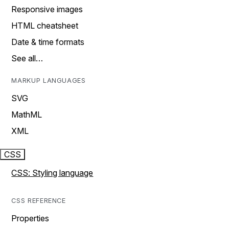
Responsive images
HTML cheatsheet
Date & time formats
See all…
MARKUP LANGUAGES
SVG
MathML
XML
CSS
CSS: Styling language
CSS REFERENCE
Properties