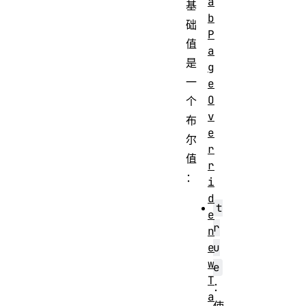
a
基
b
础
P
值
a
是
g
一
e
O
个
v
布
e
尔
r
值
r
：
i
d
t
e
r
n
u
e
w
e
T
：
a
使