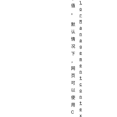
l
值
o
。
r
M
默
a
认
n
情
a
况
g
e
下
m
，
e
网
n
页
t
可
c
以
o
n
使
t
用
e
C
x