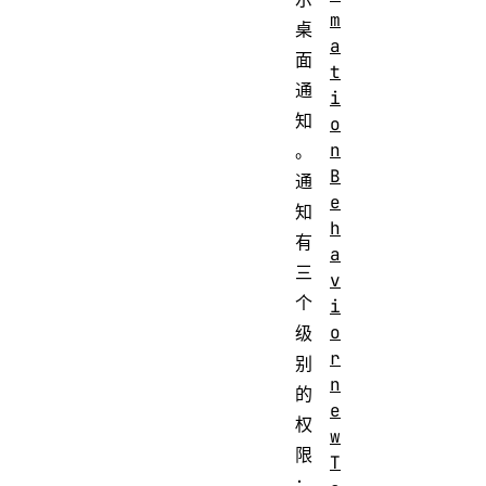
m
桌
a
面
t
通
i
知
o
n
。
B
通
e
知
h
有
a
三
v
个
i
o
级
r
别
n
的
e
权
w
限
T
：