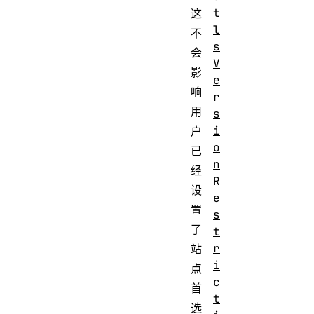
t
这
l
不
s
会
V
影
e
响
r
用
s
i
户
o
已
n
经
R
设
e
置
s
了
t
r
站
i
点
c
首
t
选