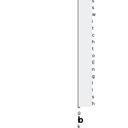
s
浏
s
览
w
器
i
支
t
持
c
a
h
c
t
ti
o
o
E
n
n
al
g
a
l
r
i
m
s
s
h
b
o
b
o
k