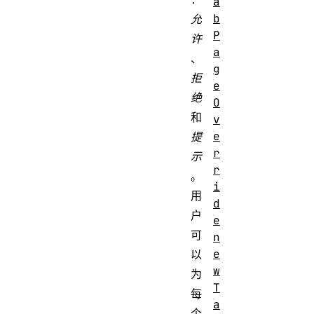
a
b
允
P
许
a
、
g
拒
e
绝
O
和
v
e
提
r
示
r
。
i
用
d
户
e
可
n
e
以
w
为
T
每
a
个