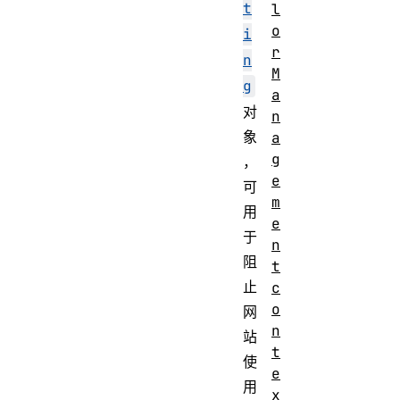
t
l
o
i
r
n
M
g
a
对
n
象
a
g
，
e
可
m
用
e
于
n
阻
t
止
c
o
网
n
站
t
使
e
用
x