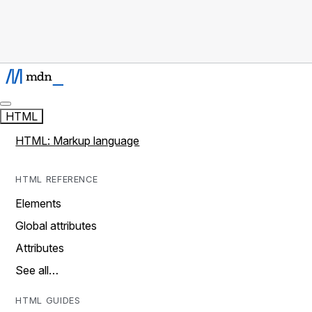
HTML
HTML: Markup language
HTML REFERENCE
Elements
Global attributes
Attributes
See all…
HTML GUIDES