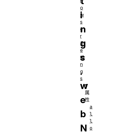
t
r
o
i
w
s
n
e
r
g
S
e
s
tti
n
.
g
s
w
属
e
性
a
b
l
l
N
o