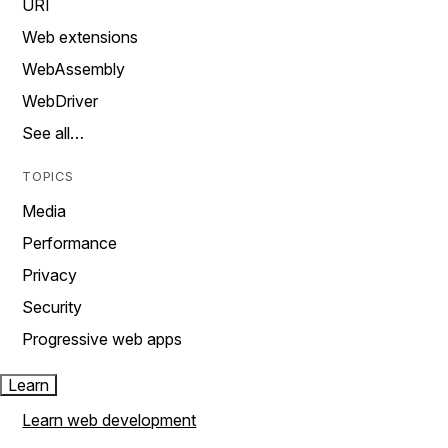
URI
Web extensions
WebAssembly
WebDriver
See all…
TOPICS
Media
Performance
Privacy
Security
Progressive web apps
Learn
Learn web development