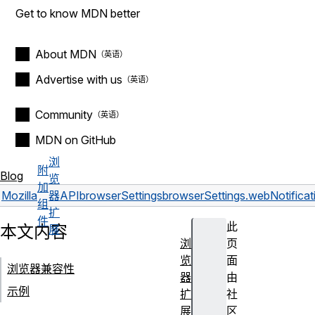
Get to know MDN better
About MDN
Advertise with us
Community
MDN on GitHub
浏
附
Blog
览
加
Mozilla
器
API
browserSettings
browserSettings.webNotificat
组
扩
件
此
本文内容
展
浏
页
览
面
浏览器兼容性
器
由
示例
扩
社
展
区