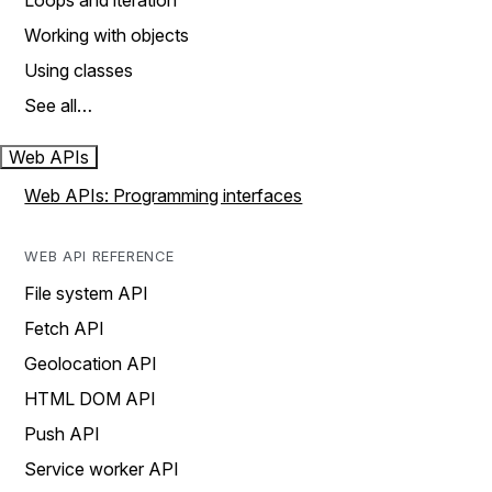
Loops and iteration
Working with objects
Using classes
See all…
Web APIs
Web APIs: Programming interfaces
WEB API REFERENCE
File system API
Fetch API
Geolocation API
HTML DOM API
Push API
Service worker API