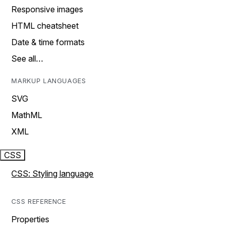
Responsive images
HTML cheatsheet
Date & time formats
See all…
MARKUP LANGUAGES
SVG
MathML
XML
CSS
CSS: Styling language
CSS REFERENCE
Properties