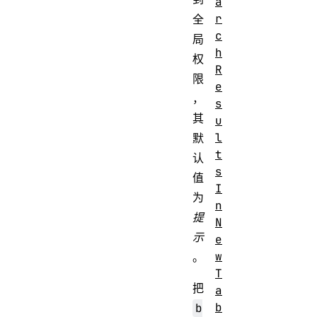
a
r
全
c
局
h
权
R
限
e
，
s
其
u
l
默
t
认
s
值
I
为
n
提
N
示
e
w
。
T
把
a
b
b