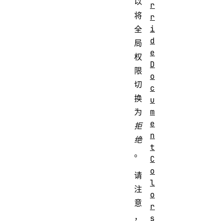
以
r
将
r
i
全
d
局
e
权
D
限
o
切
c
换
u
m
为
e
拒
n
绝
t
。
C
o
请
l
注
o
意
r
，
s