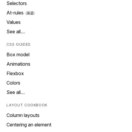
Selectors
At-rules
Values
See all…
CSS GUIDES
Box model
Animations
Flexbox
Colors
See all…
LAYOUT COOKBOOK
Column layouts
Centering an element