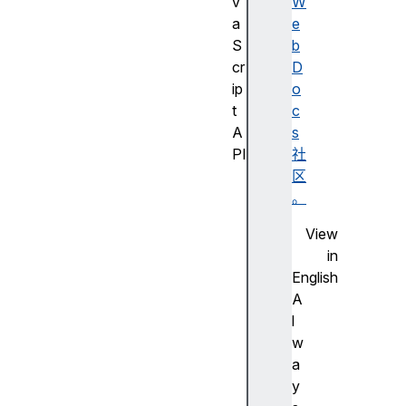
v
W
a
e
S
b
cr
D
ip
o
t
c
A
s
PI
社
J
区
a
。
v
View
a
in
S
English
cr
A
ip
l
t
w
A
a
PI
y
的