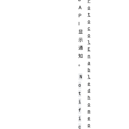
r
A
o
t
P
o
I
c
显
o
示
l
通
E
知
n
a
。
b
N
l
e
o
d
t
h
i
o
f
m
e
i
p
c