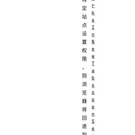
r
定
k
站
s
点
I
设
n
N
置
e
权
w
限
T
，
a
则
b
浏
s
o
览
p
器
e
将
n
回
S
退
e
到