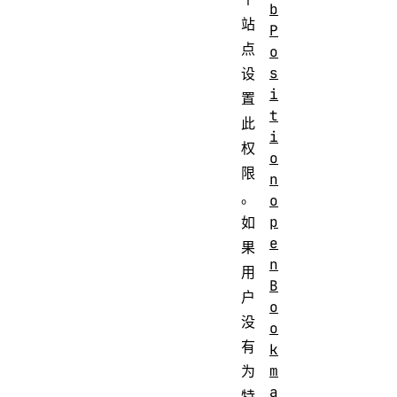
b
站
P
点
o
s
设
i
置
t
此
i
权
o
限
n
。
o
p
如
e
果
n
用
B
户
o
没
o
有
k
m
为
a
特