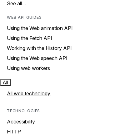
See all…
WEB API GUIDES
Using the Web animation API
Using the Fetch API
Working with the History API
Using the Web speech API
Using web workers
All
All web technology
TECHNOLOGIES
Accessibility
HTTP