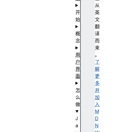
从
开
英
始
文
翻
概
译
念
而
来
用
。
户
了
界
解
面
更
多
怎
并
么
加
做
入
M
J
D
a
N