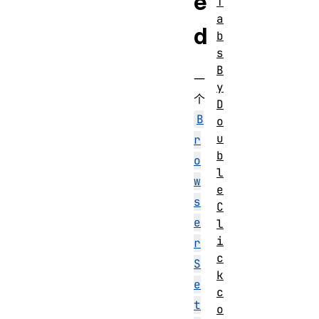
e
T
a
d
b
s
B
一
y
个
D
B
o
u
r
b
o
l
w
e
s
C
e
l
i
r
c
S
k
e
c
t
o