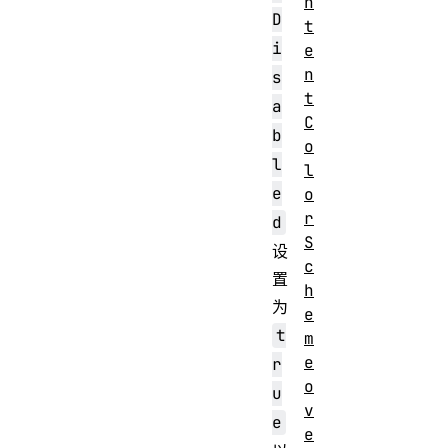
n
D
t
i
e
n
s
t
a
C
b
o
l
l
e
o
r
d
S
设
c
置
h
为
e
t
m
e
r
o
u
v
e
e