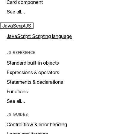
Card component
See all…
JavaScript
JS
JavaScript: Scripting language
JS REFERENCE
Standard built-in objects
Expressions & operators
Statements & declarations
Functions
See all…
JS GUIDES
Control flow & error handing