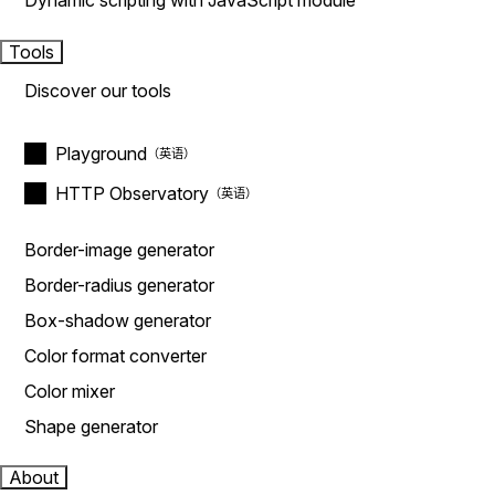
Dynamic scripting with JavaScript module
Tools
Discover our tools
Playground
HTTP Observatory
Border-image generator
Border-radius generator
Box-shadow generator
Color format converter
Color mixer
Shape generator
About