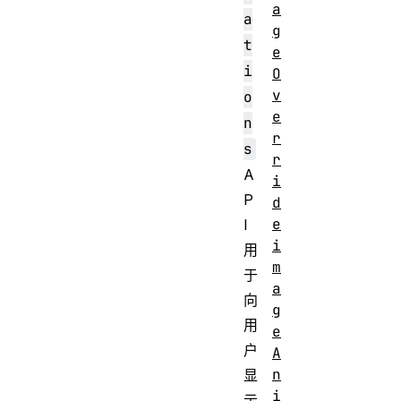
a
a
g
t
e
i
O
v
o
e
n
r
s
r
A
i
P
d
e
I
i
用
m
于
a
向
g
用
e
户
A
n
显
i
示