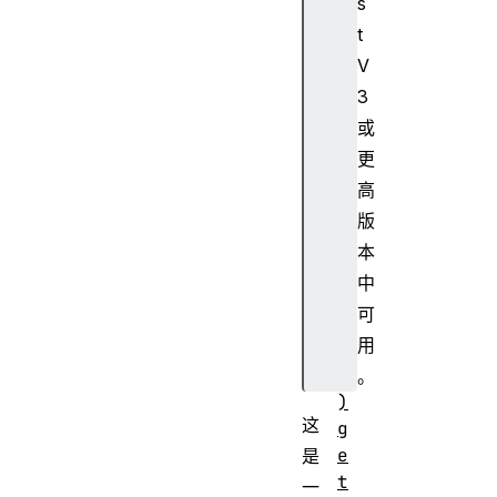
o
s
p
t
u
V
p
3
(
或
)
更
g
e
高
t
版
T
本
i
中
t
可
l
用
e
(
。
)
这
g
e
是
t
一