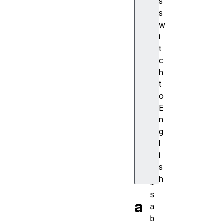
s
浏
s
览
w
器
i
支
t
持
c
h
a
t
c
o
ti
E
o
n
n
g
l
方
i
法
s
d
h
i
s
a
a
b