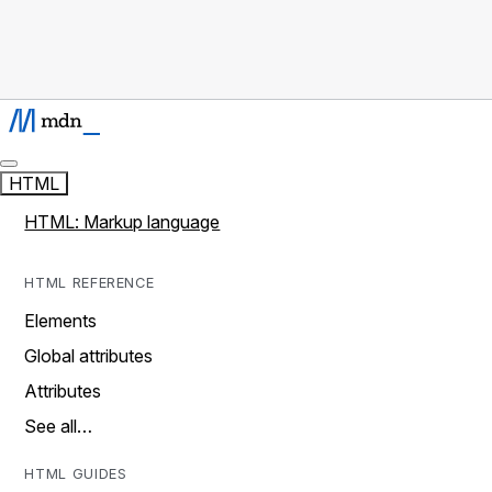
HTML
HTML: Markup language
HTML REFERENCE
Elements
Global attributes
Attributes
See all…
HTML GUIDES