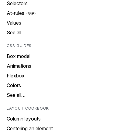
Selectors
At-rules
Values
See all…
CSS GUIDES
Box model
Animations
Flexbox
Colors
See all…
LAYOUT COOKBOOK
Column layouts
Centering an element