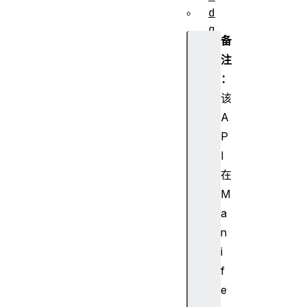
。
d
g
备
e
注
T
e
：
x
该
t
A
C
P
o
I
l
在
o
r
M
(
a
)
n
g
i
e
f
t
e
P