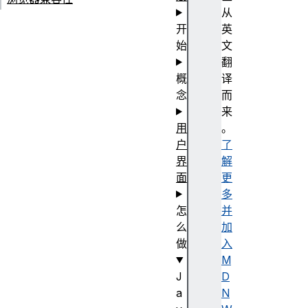
从
开
英
始
文
翻
概
译
念
而
来
用
。
户
了
界
解
面
更
多
怎
并
么
加
做
入
M
J
D
a
N