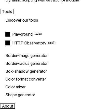
Dynamic scripting with JavaScript module
Tools
Discover our tools
Playground
HTTP Observatory
Border-image generator
Border-radius generator
Box-shadow generator
Color format converter
Color mixer
Shape generator
About