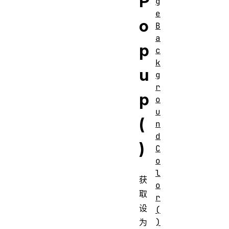
P
g
e
o
B
a
p
c
k
u
g
r
p
o
u
(
n
d
)
C
o
l
获
o
取
r
设
(
)
为