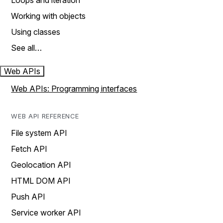
Loops and iteration
Working with objects
Using classes
See all…
Web APIs
Web APIs: Programming interfaces
WEB API REFERENCE
File system API
Fetch API
Geolocation API
HTML DOM API
Push API
Service worker API