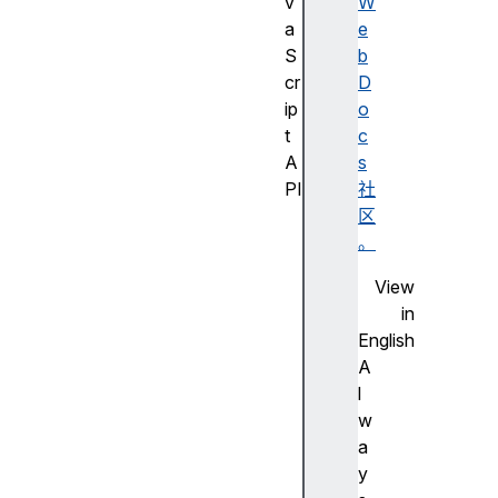
v
W
a
e
S
b
cr
D
ip
o
t
c
A
s
PI
社
J
区
a
。
v
View
a
in
S
English
cr
A
ip
l
t
w
A
a
PI
y
的