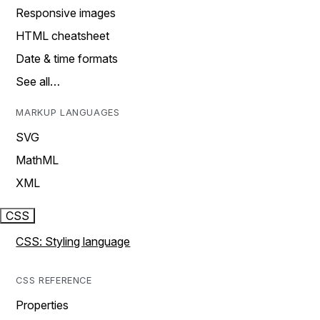
Responsive images
HTML cheatsheet
Date & time formats
See all…
MARKUP LANGUAGES
SVG
MathML
XML
CSS
CSS: Styling language
CSS REFERENCE
Properties