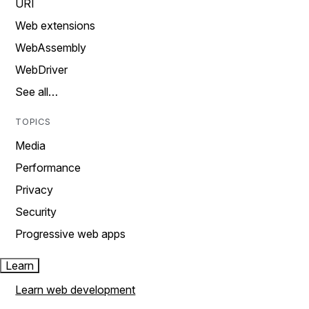
URI
Web extensions
WebAssembly
WebDriver
See all…
TOPICS
Media
Performance
Privacy
Security
Progressive web apps
Learn
Learn web development