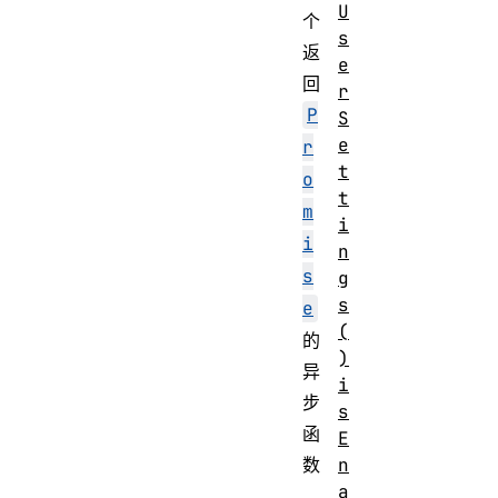
U
个
s
返
e
回
r
P
S
e
r
t
o
t
m
i
i
n
s
g
s
e
(
的
)
异
i
步
s
函
E
数
n
a
。