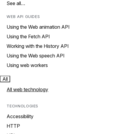
See all…
WEB API GUIDES
Using the Web animation API
Using the Fetch API
Working with the History API
Using the Web speech API
Using web workers
All
All web technology
TECHNOLOGIES
Accessibility
HTTP