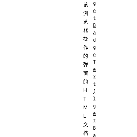
g
该
e
浏
t
览
B
器
a
操
d
g
作
e
的
T
弹
e
窗
x
的
t
H
(
)
T
g
M
e
L
t
文
B
档
a