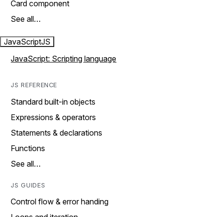
Card component
See all…
JavaScript
JS
JavaScript: Scripting language
JS REFERENCE
Standard built-in objects
Expressions & operators
Statements & declarations
Functions
See all…
JS GUIDES
Control flow & error handing