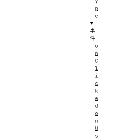
y
p
e
事
件
o
n
C
l
i
c
k
e
d
o
n
U
s