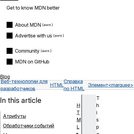
Get to know MDN better
About MDN
Advertise with us
Community
MDN on GitHub
Blog
Веб-технологии для
Справка
HTML
Элемент
<marquee>
разработчиков
по HTML
T
In this article
H
h
T
i
Атрибуты
M
s
Обработчики событий
L
p