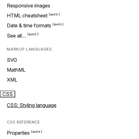
Responsive images
HTML cheatsheet
Date & time formats
See all…
MARKUP LANGUAGES
SVG
MathML
XML
CSS
CSS: Styling language
CSS REFERENCE
Properties