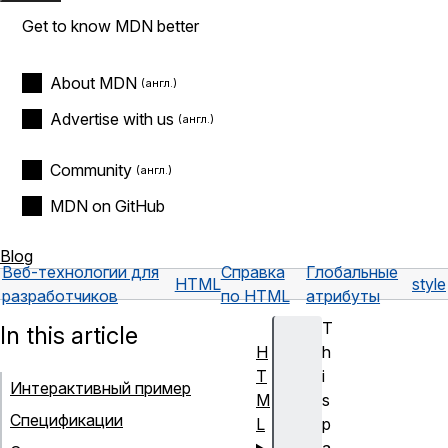
Get to know MDN better
About MDN
Advertise with us
Community
MDN on GitHub
Blog
Веб-технологии для
Справка
Глобальные
HTML
style
разработчиков
по HTML
атрибуты
T
In this article
H
h
T
i
Интерактивный пример
M
s
Спецификации
L
p