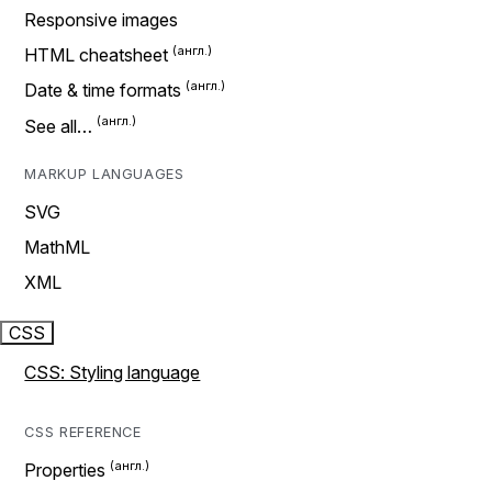
Responsive images
HTML cheatsheet
Date & time formats
See all…
MARKUP LANGUAGES
SVG
MathML
XML
CSS
CSS: Styling language
CSS REFERENCE
Properties