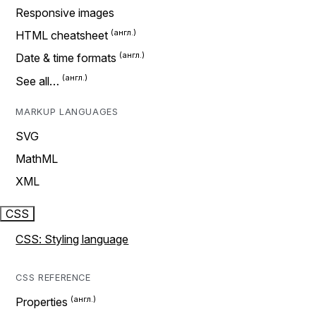
Responsive images
HTML cheatsheet
Date & time formats
See all…
MARKUP LANGUAGES
SVG
MathML
XML
CSS
CSS: Styling language
CSS REFERENCE
Properties