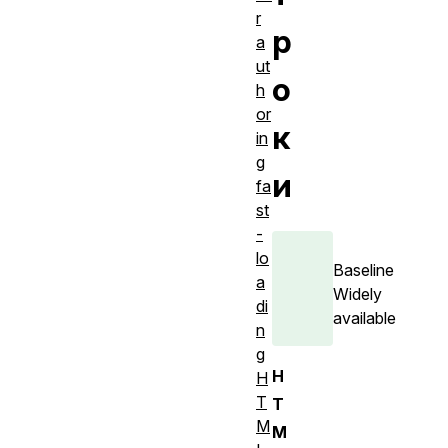
r
р
a
ut
о
h
or
к
in
g
и
fa
st
-
lo
Baseline
a
Widely
di
available
n
g
H
H
T
T
M
M