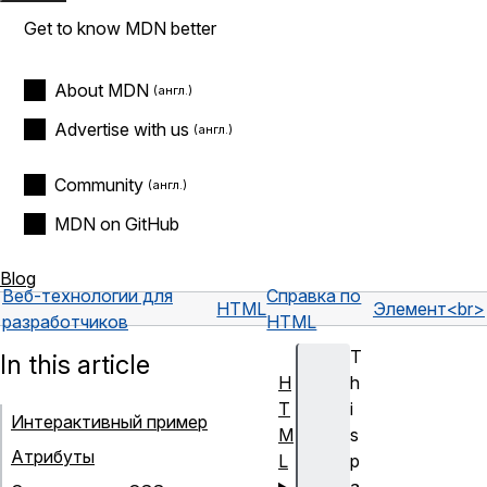
Get to know MDN better
About MDN
Advertise with us
Community
MDN on GitHub
Blog
Веб-технологии для
Справка по
HTML
Элемент
<br>
разработчиков
HTML
T
In this article
H
h
T
i
Интерактивный пример
M
s
Атрибуты
L
p