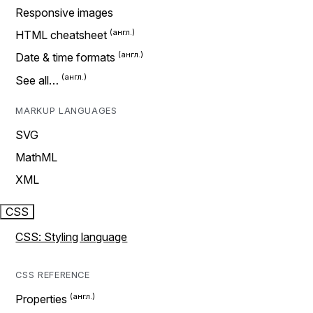
Responsive images
HTML cheatsheet
Date & time formats
See all…
MARKUP LANGUAGES
SVG
MathML
XML
CSS
CSS: Styling language
CSS REFERENCE
Properties