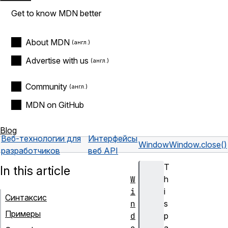
Get to know MDN better
About MDN
Advertise with us
Community
MDN on GitHub
Blog
Веб-технологии для
Интерфейсы
Window
Window.close()
разработчиков
веб API
T
In this article
W
h
i
i
Синтаксис
n
s
Примеры
d
p