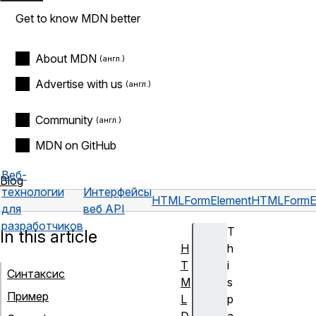
Get to know MDN better
About MDN
Advertise with us
Community
MDN on GitHub
Веб-
Blog
технологии
Интерфейсы
HTMLFormElement
HTMLFormEl
для
веб API
разработчиков
T
In this article
H
h
T
i
Синтаксис
M
s
Пример
L
p