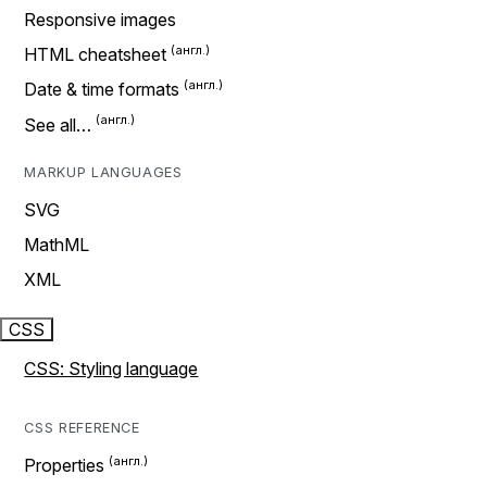
Responsive images
HTML cheatsheet
Date & time formats
See all…
MARKUP LANGUAGES
SVG
MathML
XML
CSS
CSS: Styling language
CSS REFERENCE
Properties