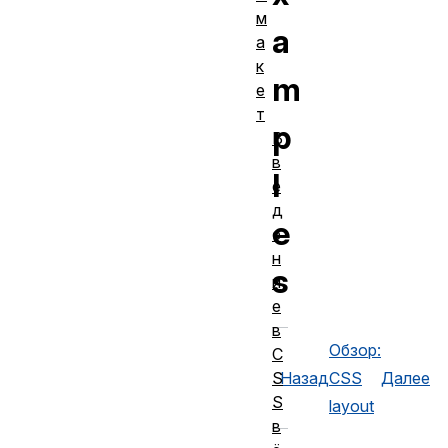
м
a
а
к
m
е
т
p
В
в
l
е
д
e
е
н
s
и
е
в
Обзор:
C
S
Назад
CSS
Далее
S
layout
в