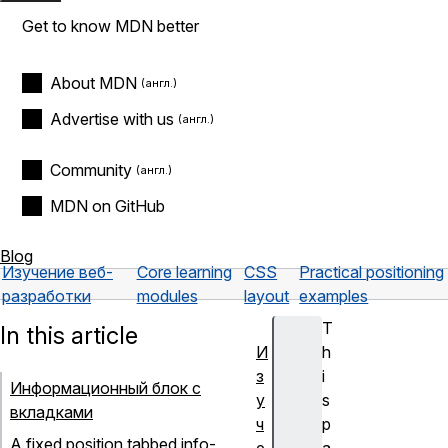
Get to know MDN better
About MDN
Advertise with us
Community
MDN on GitHub
Blog
Изучение веб-
Core learning
CSS
Practical positioning
разработки
modules
layout
examples
T
In this article
И
h
з
i
Информационный блок с
у
s
вкладками
ч
p
A fixed position tabbed info-