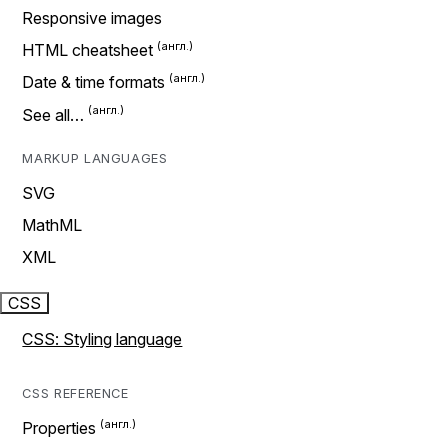
Responsive images
HTML cheatsheet
Date & time formats
See all…
MARKUP LANGUAGES
SVG
MathML
XML
CSS
CSS: Styling language
CSS REFERENCE
Properties