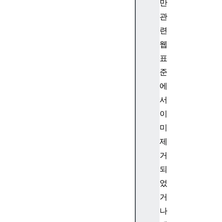
만
p
관
e
련
c
웹
o
o
표
k
준
i
에
e
서
이
미
c
제
u
거
r
되
r
었
e
거
n
나
t