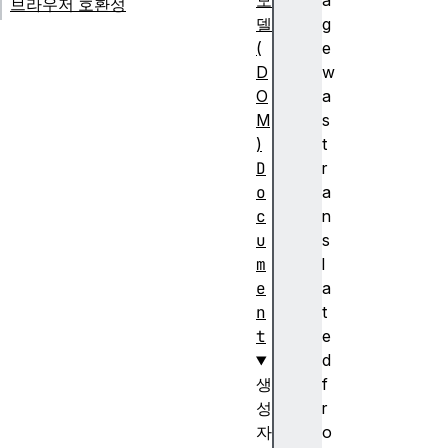
모
a
브라우저 호환성
델
g
(
e
D
w
O
a
M
s
)
t
D
r
o
a
c
n
u
s
m
l
e
a
n
t
t
e
d
생
f
성
r
자
o