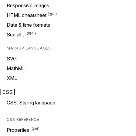
Responsive images
HTML cheatsheet
Date & time formats
See all…
MARKUP LANGUAGES
SVG
MathML
XML
CSS
CSS: Styling language
CSS REFERENCE
Properties