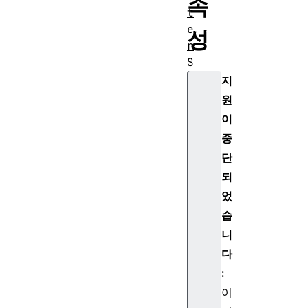
속
t
e
성
r
S
e
지
t
원
c
이
h
중
i
단
l
되
d
E
었
l
습
e
니
m
다
e
:
n
이
t