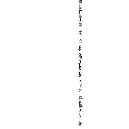
용
i
인
l
터
d
페
이
스
f
인
o
a
n
l
t
l
s
속
성
은
f
문
o
서
r
노
m