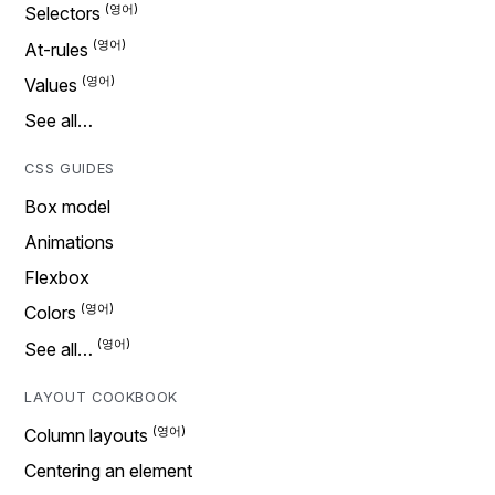
Selectors
At-rules
Values
See all…
CSS GUIDES
Box model
Animations
Flexbox
Colors
See all…
LAYOUT COOKBOOK
Column layouts
Centering an element