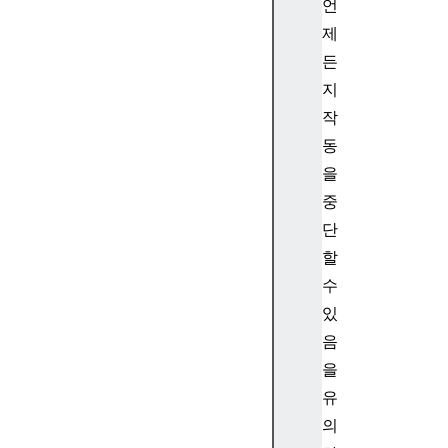
언
e
제
m
든
b
지
e
d
작
s
동
fe
을
at
중
ur
단
eP
할
ol
ic
수
y
있
음
을
유
fg
의
Co