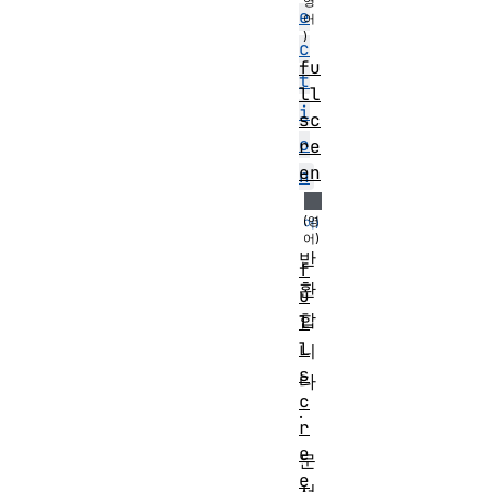
e
c
fu
t
ll
i
sc
o
re
en
n
반
f
환
u
합
l
l
니
s
다
c
.
r
e
문
e
서