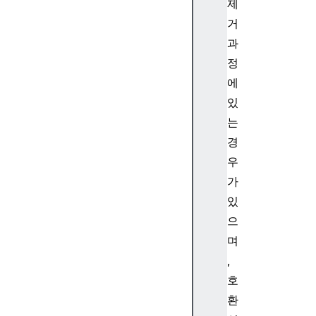
S
제
c
거
r
과
i
정
p
에
t
있
는
경
c
우
u
가
s
있
t
으
o
m
며
E
,
l
호
e
환
m