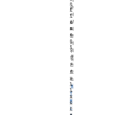
n
순
E
서
l
상
e
m
의
e
문
n
서
t
의
모
든
f
요
u
소
l
H
l
T
s
M
c
r
L
e