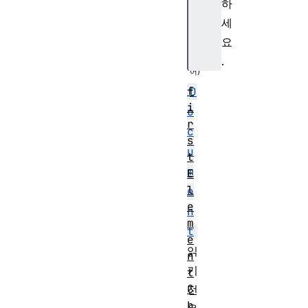
하
lo
세
r
요
.
f
D
i
o
r
c
s
u
t
m
E
l
e
e
n
m
t
e
읽
n
기
t
C
전
h