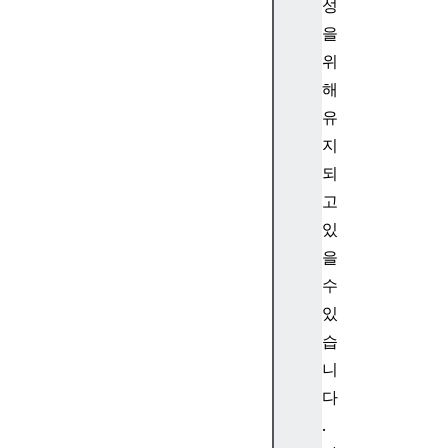
성
e
을
n
t
위
R
해
e
유
g
지
i
되
s
고
t
r
있
y
을
수
있
습
d
니
e
f
다
a
.
u