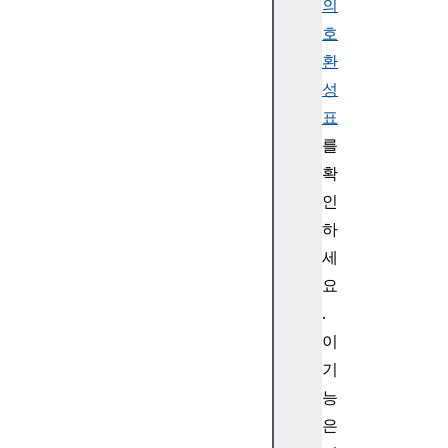
의
m
호
e
n
환
t
성
d
표
o
를
c
확
u
인
m
e
하
n
세
t
요
U
.
R
이
I
기
do
ma
능
in
은