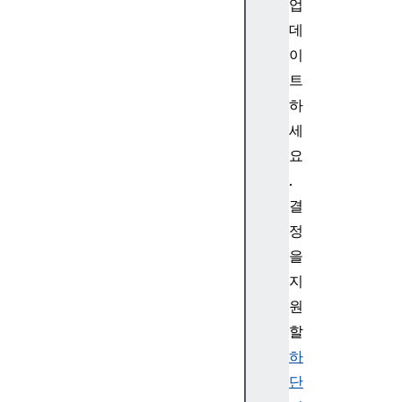
r
업
d
데
o
이
c
트
t
하
y
세
p
e
요
d
.
o
결
c
정
u
을
m
지
e
n
원
t
할
E
하
l
단
e