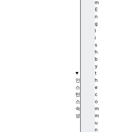
D
m
o
E
c
n
u
g
m
l
e
i
n
s
t
h
(
b
)
y
t
인
h
스
e
턴
c
스
o
속
m
성
m
a
u
c
n