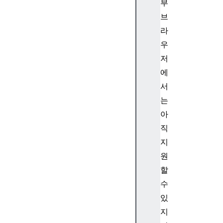
부
c
브
o
m
라
p
우
a
저
t
에
M
서
o
는
d
e
아
c
직
o
지
n
원
t
할
e
수
n
t
있
T
지
y