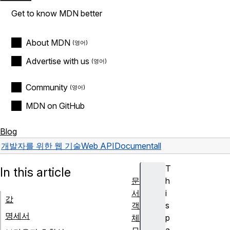
Get to know MDN better
About MDN
Advertise with us
Community
MDN on GitHub
Blog
개발자를 위한 웹 기술
Web API
Document
all
T
In this article
문
h
서
i
값
객
s
명세서
체
p