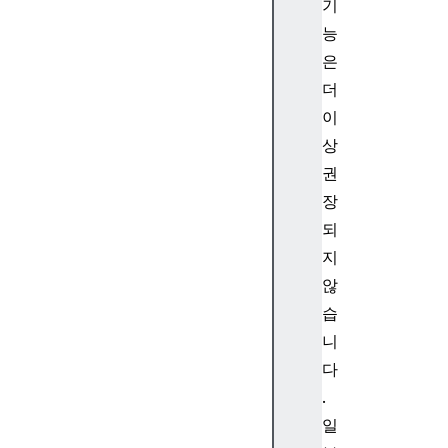
C
기
o
능
u
은
n
더
t
이
상
권
c
장
h
되
i
지
l
않
d
습
r
e
니
n
다
.
일