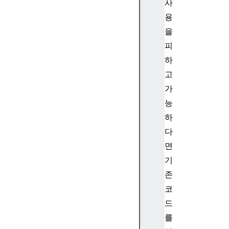
사
l
용
t
을
V
피
i
e
하
w
고
d
가
e
능
s
하
i
다
g
n
면
M
기
o
존
d
코
e
드
d
를
i