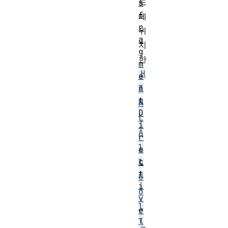
드
s
f
에
r
위
a
치
g
한
m
H
e
n
T
t
M
D
L
i
A
r
l
e
c
l
t
C
i
o
v
l
e
l