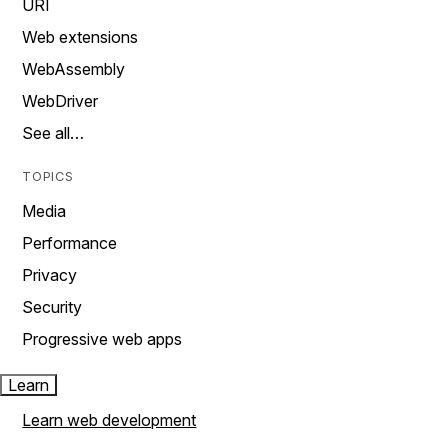
URI
Web extensions
WebAssembly
WebDriver
See all…
TOPICS
Media
Performance
Privacy
Security
Progressive web apps
Learn
Learn web development