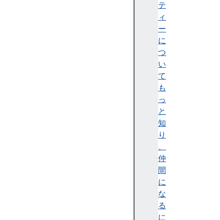
h
テ
o
ィ
s
ー
t
に
n
つ
a
い
m
て
e
も
h
っ
r
と
e
知
f
り
o
、
r
仲
i
間
g
に
i
な
n
る
p
に