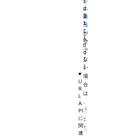
t
ト
o
S
番
t
号
r
が
i
空
n
で
g
な
(
)
い
場
U
合
R
は
L
、
A
'
PI
に
:
関
'
連
、