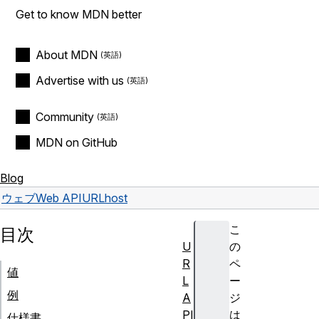
Get to know MDN better
About MDN
Advertise with us
Community
MDN on GitHub
Blog
ウェブ
Web API
URL
host
こ
目次
U
の
R
ペ
値
L
ー
例
A
ジ
PI
は
仕様書