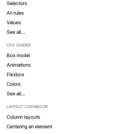
Selectors
At-rules
Values
See all…
CSS GUIDES
Box model
Animations
Flexbox
Colors
See all…
LAYOUT COOKBOOK
Column layouts
Centering an element