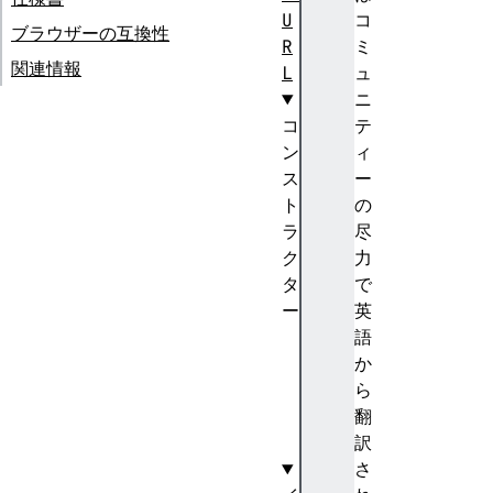
U
コ
ブラウザーの互換性
R
ミ
関連情報
L
ュ
ニ
コ
テ
ン
ィ
ス
ー
ト
の
ラ
尽
ク
力
タ
で
ー
英
U
語
R
か
L
ら
(
翻
)
訳
さ