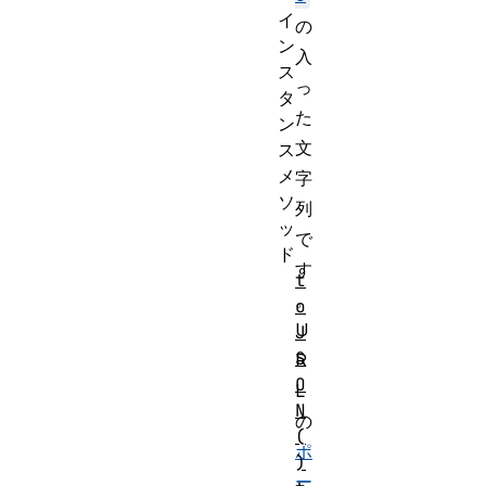
イ
の
ン
入
ス
っ
タ
た
ン
文
ス
メ
字
ソ
列
ッ
で
ド
す
t
。
o
U
J
S
R
O
L
N
の
(
ポ
)
ー