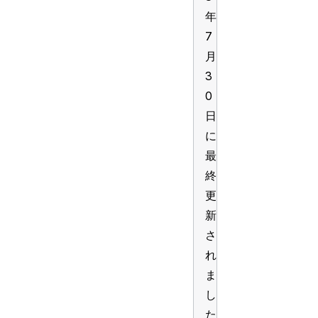
年
7
月
3
0
日
に
最
終
更
新
さ
れ
ま
し
た