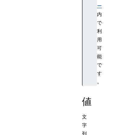
ー
内
で
利
用
可
能
で
す
。
値
文
字
列