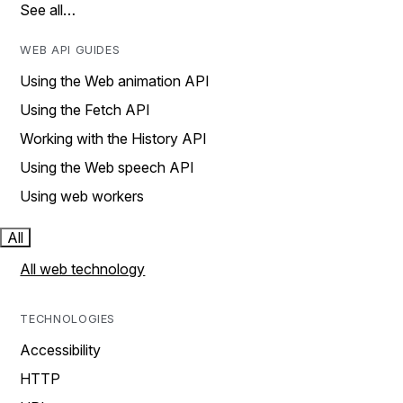
See all…
WEB API GUIDES
Using the Web animation API
Using the Fetch API
Working with the History API
Using the Web speech API
Using web workers
All
All web technology
TECHNOLOGIES
Accessibility
HTTP