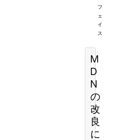
フ
ェ
イ
ス
M
D
N
の
改
良
に