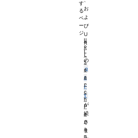
す
お
る
よ
ペ
ー
び
ジ
U
U
R
R
L
L
の
S
p
e
a
o
r
r
c
t
h
が
P
続
a
r
き
a
ま
m