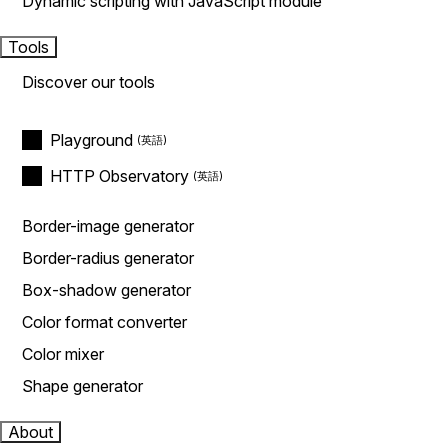
Dynamic scripting with JavaScript module
Tools
Discover our tools
Playground
HTTP Observatory
Border-image generator
Border-radius generator
Box-shadow generator
Color format converter
Color mixer
Shape generator
About