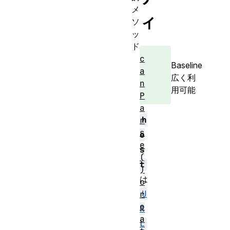
メ
ィ
ソ
ッ
ド
c
Baseline
a
広く利
n
用可能
P
a
h
r
s
o
e
s
(
t
)
は
c
U
r
e
R
a
L