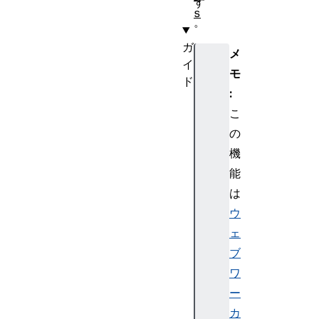
す
s
。
ガ
メ
イ
モ
ド
:
相
こ
対
参
の
照
機
の
能
U
は
R
ウ
L
ェ
へ
の
ブ
解
ワ
決
ー
カ