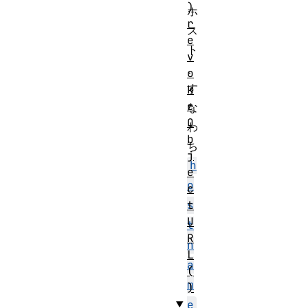
)
ホ
r
ス
e
ト
v
、
o
す
k
e
な
O
わ
b
ち
j
h
e
o
c
t
s
U
t
R
n
L
a
(
m
)
e