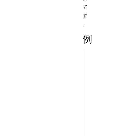
で
す
。
例
js
let url = new 
URL("https://deve
console.log(url.h
url = new 
URL("https://deve
console.log(url.h
// 443 がスキー