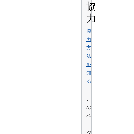
協
力
協
力
方
法
を
知
る
こ
の
ペ
ー
ジ