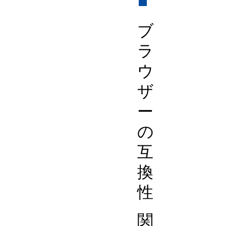
ブ
ラ
ウ
ザ
ー
の
互
換
性
関