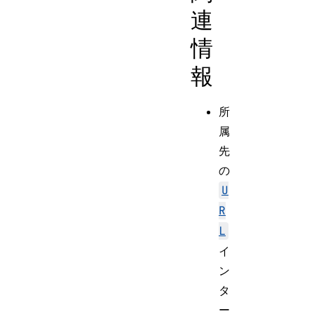
連
情
報
所
属
先
の
U
R
L
イ
ン
タ
ー