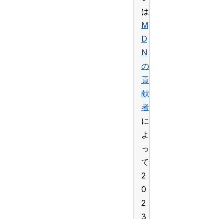
は
M
D
N
の
貢
献
者
に
よ
っ
て
2
0
2
3