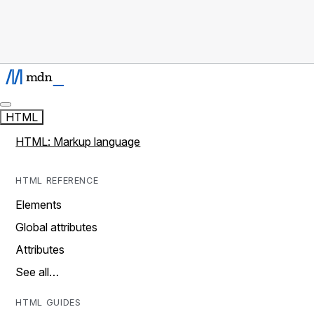
HTML
HTML: Markup language
HTML REFERENCE
Elements
Global attributes
Attributes
See all…
HTML GUIDES