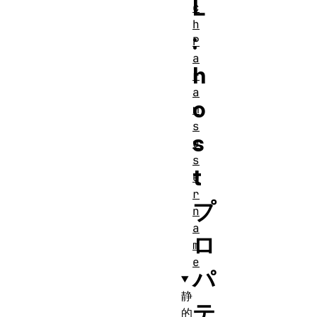
L
c
h
:
P
a
h
r
a
o
m
s
s
u
s
t
e
r
プ
n
a
ロ
m
e
パ
静
テ
的