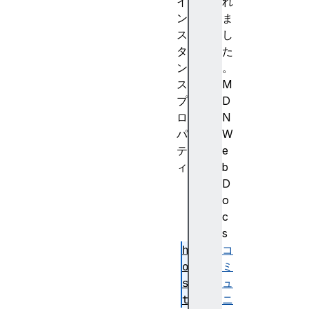
イ
れ
ン
ま
ス
し
タ
た
ン
。
ス
M
プ
D
ロ
N
パ
W
テ
e
ィ
b
h
D
a
o
s
c
h
s
h
コ
o
ミ
s
ュ
t
ニ