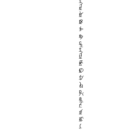
t
イ
e
ン
O
タ
b
j
ー
e
フ
c
ェ
t
イ
U
ス
R
の
L
(
プ
)
ロ
p
パ
a
テ
r
ィ
s
で
e
(
、