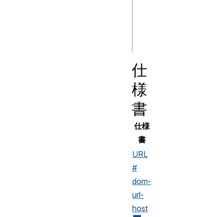
url = new 
URL("https://deve
仕
様
書
仕様
書
URL
#
dom-
url-
host