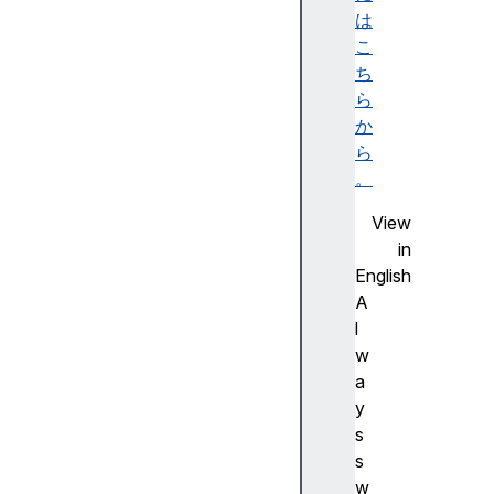
a
は
s
こ
s
ち
w
ら
o
か
r
ら
d
。
p
View
a
in
t
English
h
A
n
l
a
w
m
a
e
y
p
s
o
s
r
w