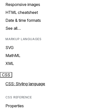
Responsive images
HTML cheatsheet
Date & time formats
See all…
MARKUP LANGUAGES
SVG
MathML
XML
CSS
CSS: Styling language
CSS REFERENCE
Properties