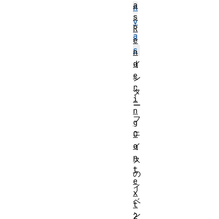
a
n
s
v
R
a
e
s
n
d
イ
e
ン
r
タ
i
ー
n
フ
g
ェ
C
o
イ
n
ス
t
の
e
イ
x
ベ
t
ン
2