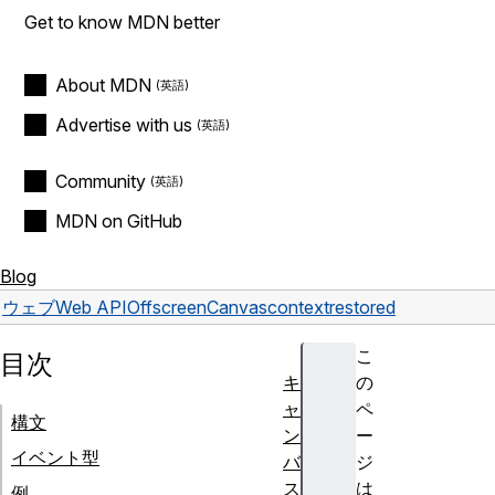
Get to know MDN better
About MDN
Advertise with us
Community
MDN on GitHub
Blog
ウェブ
Web API
OffscreenCanvas
contextrestored
こ
目次
キ
の
ャ
ペ
構文
ン
ー
イベント型
バ
ジ
ス
は
例