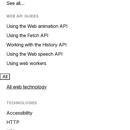
See all…
WEB API GUIDES
Using the Web animation API
Using the Fetch API
Working with the History API
Using the Web speech API
Using web workers
All
All web technology
TECHNOLOGIES
Accessibility
HTTP