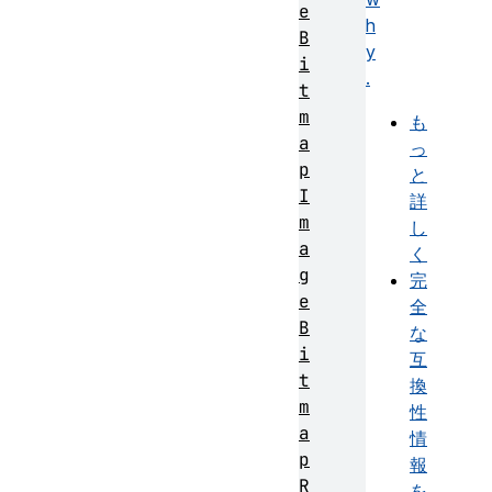
e
h
B
y
i
.
t
m
も
a
っ
p
と
I
詳
m
し
a
く
g
完
e
全
B
な
i
互
t
換
m
性
a
情
p
報
R
を