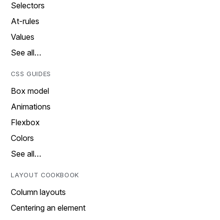
Selectors
At-rules
Values
See all…
CSS GUIDES
Box model
Animations
Flexbox
Colors
See all…
LAYOUT COOKBOOK
Column layouts
Centering an element