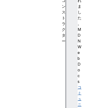
コ
れ
ン
ま
ス
し
ト
た
ラ
。
ク
M
タ
D
ー
N
O
W
f
e
f
b
s
D
c
o
r
c
e
s
e
コ
n
ミ
C
ュ
a
ニ