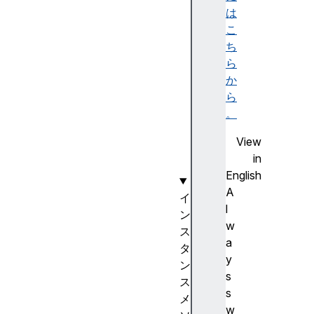
e
は
i
こ
g
ち
h
ら
t
か
w
ら
i
。
d
View
t
in
h
English
A
イ
l
ン
w
ス
a
タ
y
ン
s
ス
s
メ
w