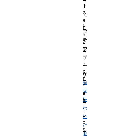
D
ト
P
で
a
、
t
ブ
h
ラ
2
ウ
D
T
ザ
e
ー
x
が
t
前
M
回
e
失
t
r
わ
i
れ
c
た
s
O