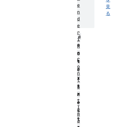
e
見
n
る
d
e
r
c
i
o
n
g
n
C
t
o
e
n
x
t
t
e
x
r
t
e
I
s
m
t
a