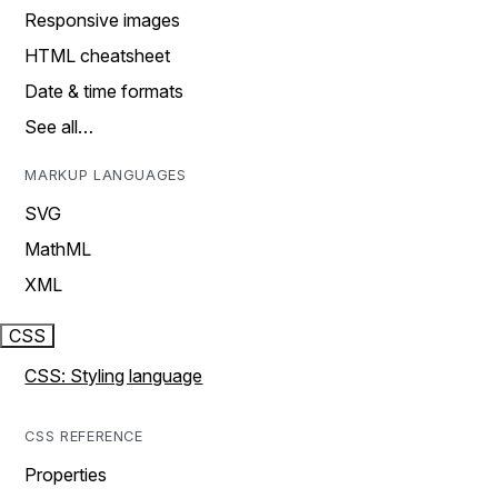
Responsive images
HTML cheatsheet
Date & time formats
See all…
MARKUP LANGUAGES
SVG
MathML
XML
CSS
CSS: Styling language
CSS REFERENCE
Properties