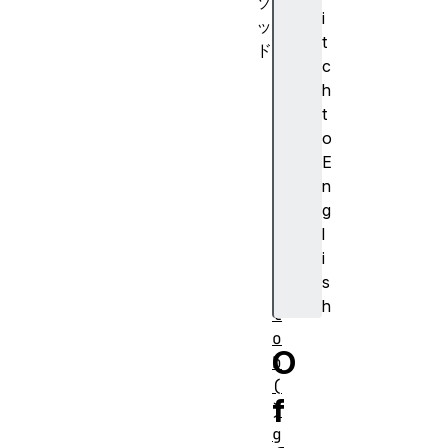
ソ
i
ッ
t
ド
c
c
h
o
t
n
o
v
E
e
n
r
g
t
l
T
i
o
s
B
h
l
o
O
b
(
f
)
g