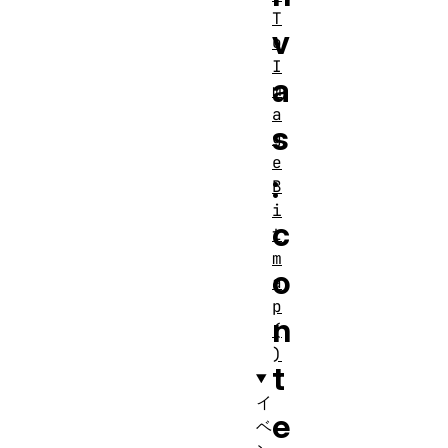
T
v
o
I
a
m
a
s
g
e
:
B
i
c
t
m
o
a
p
n
(
)
t
イ
e
ベ