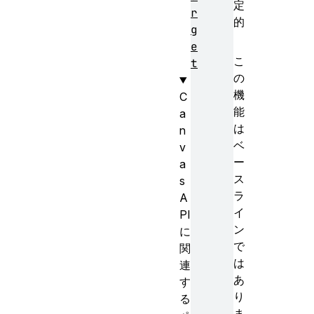
定
r
的
g
e
こ
t
の
機
C
能
a
は
n
ベ
v
ー
a
ス
s
ラ
A
イ
PI
ン
に
で
関
は
連
あ
す
り
る
ま