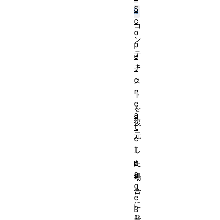
S
D
c
コ
o
ン
p
テ
e
キ
.
c
ス
r
ト
e
を
a
復
t
元
e
し
I
m
た
a
場
g
合
e
に
B
発