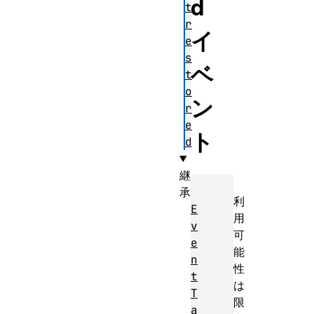
d
t
r
イ
e
s
ベ
t
o
ン
r
e
ト
d
継
承
利
E
用
v
可
e
能
n
性
t
は
T
限
a