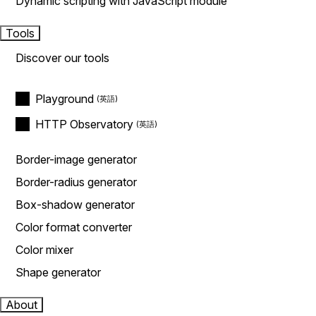
Dynamic scripting with JavaScript module
Tools
Discover our tools
Playground
HTTP Observatory
Border-image generator
Border-radius generator
Box-shadow generator
Color format converter
Color mixer
Shape generator
About