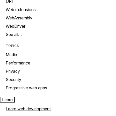
URI
Web extensions
WebAssembly
WebDriver
See all…
TOPICS
Media
Performance
Privacy
Security
Progressive web apps
Learn
Learn web development