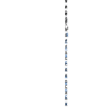
o
g
e
r
D
e
a
d
t
は
a
O
O
f
f
f
f
s
s
c
c
r
r
e
e
e
n
e
C
n
a
C
n
v
a