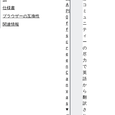
A
コ
仕様書
PI
ミ
ブラウザーの互換性
O
ュ
f
ニ
関連情報
f
テ
s
ィ
c
ー
r
の
e
尽
e
力
n
で
C
英
a
語
n
か
v
ら
a
翻
s
訳
さ