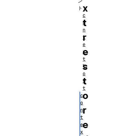
ン
x
ト
c
t
o
n
r
t
e
e
x
t
s
l
o
t
s
t
o
c
o
r
n
t
e
e
x