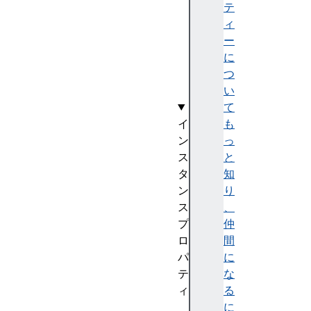
n
テ
v
ィ
a
ー
s
に
(
つ
)
い
て
イ
も
ン
っ
ス
と
タ
知
ン
り
ス
、
プ
仲
ロ
間
パ
に
テ
な
ィ
る
h
に