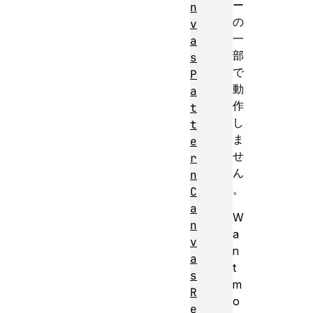
ー
n
の
v
一
a
部
s
で
P
動
a
作
t
し
t
ま
e
せ
r
ん
n
。
C
a
W
n
a
v
n
a
t
s
m
R
o
e