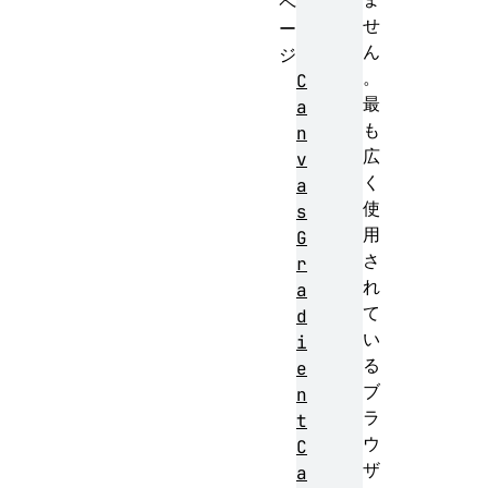
ペ
せ
ー
ん
ジ
。
C
最
a
も
n
広
v
く
a
使
s
用
G
さ
r
れ
a
て
d
い
i
る
e
ブ
n
ラ
t
ウ
C
ザ
a