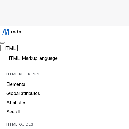
HTML
HTML: Markup language
HTML REFERENCE
Elements
Global attributes
Attributes
See all…
HTML GUIDES