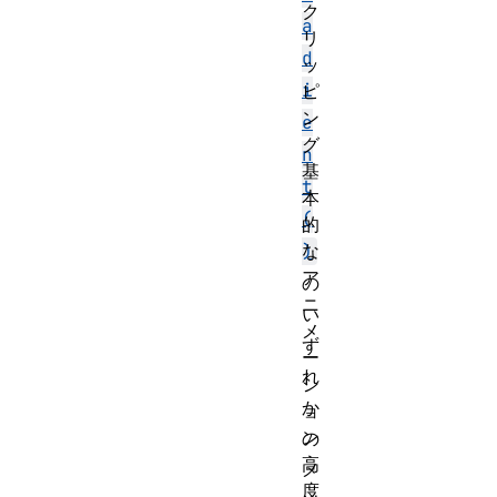
ク
a
リ
d
ッ
i
ピ
ン
e
グ
n
基
t
本
(
的
な
)
ア
の
ニ
い
メ
ず
ー
れ
シ
か
ョ
ン
の
高
メ
度