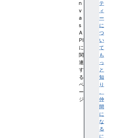
n
テ
v
ィ
a
ー
s
に
A
つ
PI
い
に
て
関
も
連
っ
す
と
る
知
ペ
り
ー
、
ジ
仲
C
間
a
に
n
な
v
る
a
に