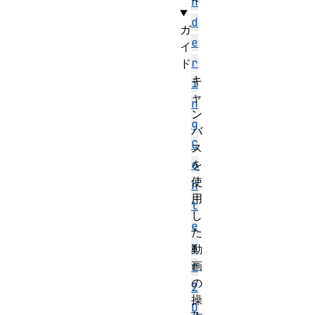
n
d
ガ
e
イ
r
ド
キ
i
ャ
n
ン
g
バ
C
ス
を
o
使
n
用
t
し
e
た
x
動
画
t
の
2
操
D