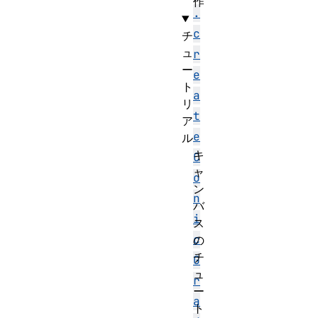
作
.
c
チ
ュ
r
ー
e
ト
a
リ
t
ア
e
ル
キ
C
ャ
o
ン
n
バ
i
ス
c
の
チ
G
ュ
r
ー
a
ト