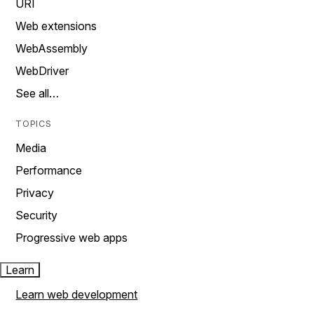
URI
Web extensions
WebAssembly
WebDriver
See all…
TOPICS
Media
Performance
Privacy
Security
Progressive web apps
Learn
Learn web development