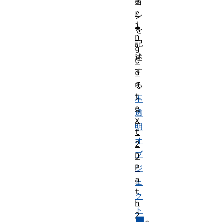
e
ョ
r
ン
i
を
n
記
g
述
C
す
o
n
る
t
不
e
透
x
明
t
オ
2
ブ
D
P
ジ
a
ェ
t
ク
h
ト
2