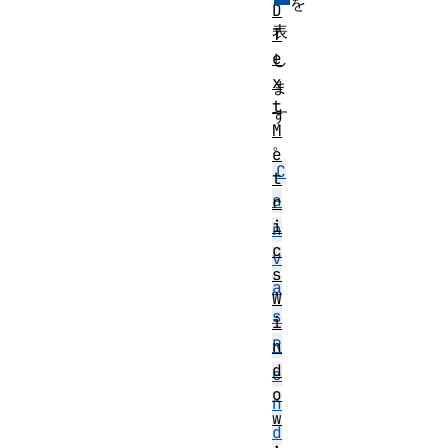
を
D
表
T
e
し
x
ま
t
す
M
。
e
C
t
a
r
i
n
c
v
s
a
W
s
i
R
n
d
e
o
n
w
d
.