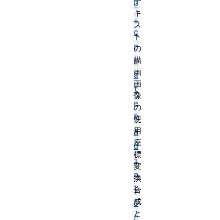
テ
D
キ
.
ス
c
ト
r
の
描
e
画
a
画
t
像
e
の
R
使
用
a
座
d
標
i
変
a
換
l
合
成
G
と
r