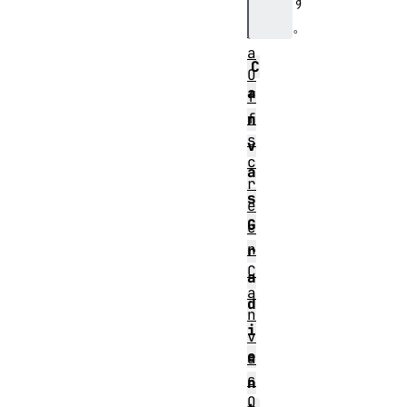
す
a
。
t
a
C
O
a
f
f
n
s
v
c
a
r
s
e
G
e
n
r
C
a
a
d
n
i
v
e
a
s
n
O