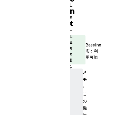
t
n
m
a
t
p
I
m
a
Baseline
g
広く利
e
用可能
B
i
メ
t
m
モ
a
:
p
こ
R
の
e
機
n