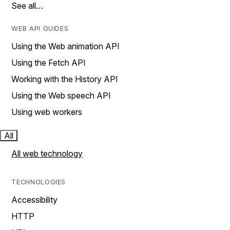
See all…
WEB API GUIDES
Using the Web animation API
Using the Fetch API
Working with the History API
Using the Web speech API
Using web workers
All
All web technology
TECHNOLOGIES
Accessibility
HTTP