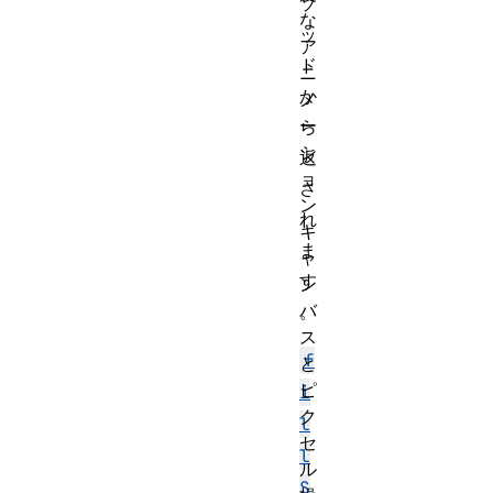
ソ
な
ッ
ア
ド
ニ
か
メ
ー
ら
シ
返
ョ
さ
ン
れ
キ
ま
ャ
す
ン
バ
。
ス
f
と
ピ
i
ク
l
セ
l
ル
S