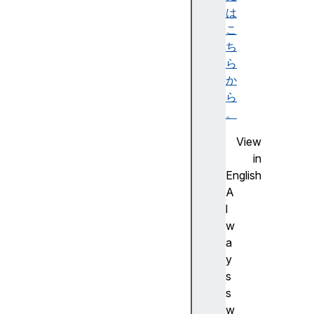
s
は
P
こ
a
ち
t
ら
t
か
e
ら
r
。
n
View
C
in
a
English
n
A
v
l
a
w
s
a
R
y
e
s
n
s
d
w