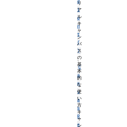
d
リ
ア
i
ル
e
キ
n
ャ
t
ン
(
バ
ス
)
の
、
基
C
本
a
的
n
な
使
v
い
a
方
s
キ
R
ャ
e
ン