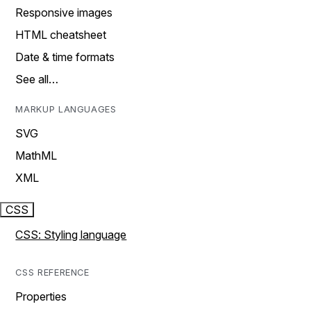
Responsive images
HTML cheatsheet
Date & time formats
See all…
MARKUP LANGUAGES
SVG
MathML
XML
CSS
CSS: Styling language
CSS REFERENCE
Properties