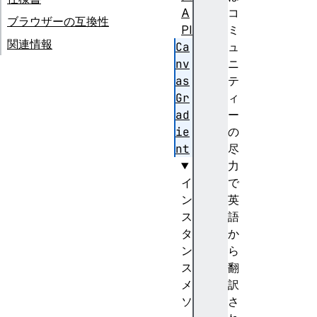
A
コ
ブラウザーの互換性
PI
ミ
関連情報
Ca
ュ
nv
ニ
as
テ
Gr
ィ
ad
ー
ie
の
nt
尽
力
イ
で
ン
英
ス
語
タ
か
ン
ら
ス
翻
メ
訳
ソ
さ