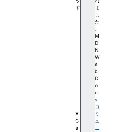
ッ
れ
ド
ま
a
し
d
た
d
。
C
M
o
D
l
N
o
W
r
e
S
b
t
D
o
o
p
c
(
s
)
コ
ミ
C
ュ
a
ニ