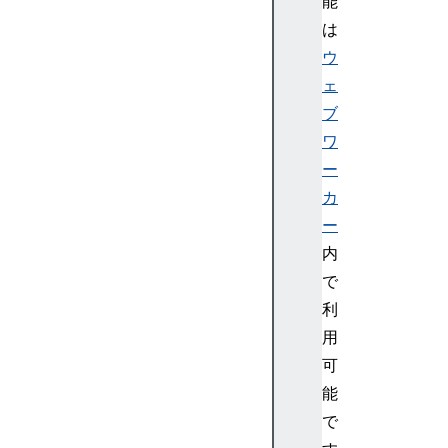
能
d
e
は
r
ウ
i
ェ
n
ブ
g
ワ
C
ー
o
n
カ
t
ー
e
内
x
で
t
利
I
用
m
a
可
g
能
e
で
D