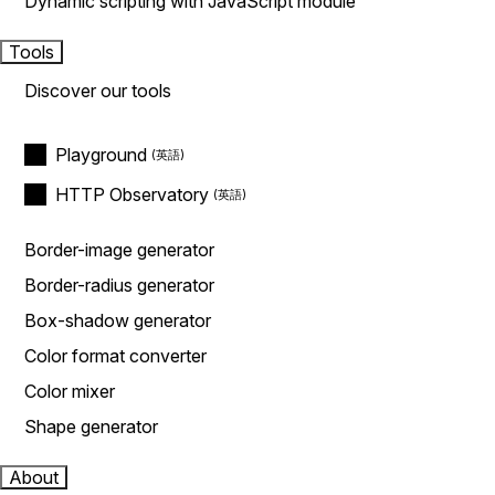
Dynamic scripting with JavaScript module
Tools
Discover our tools
Playground
HTTP Observatory
Border-image generator
Border-radius generator
Box-shadow generator
Color format converter
Color mixer
Shape generator
About