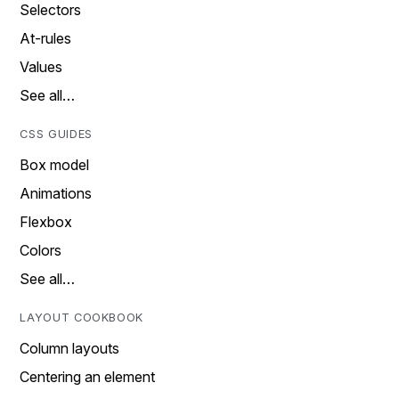
Selectors
At-rules
Values
See all…
CSS GUIDES
Box model
Animations
Flexbox
Colors
See all…
LAYOUT COOKBOOK
Column layouts
Centering an element