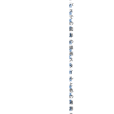
バ
n
ス
d
で
e
の
r
図
i
形
の
n
描
g
画
C
ス
o
タ
n
イ
ル
t
と
e
色
x
の
t
適
用
2