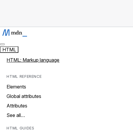
HTML
HTML: Markup language
HTML REFERENCE
Elements
Global attributes
Attributes
See all…
HTML GUIDES