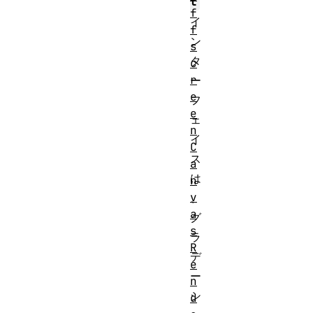
t
f
イ
f
ン
s
タ
c
r
ー
e
フ
e
ェ
n
イ
C
ス
a
は
n
v
、
a
グ
s
ラ
R
デ
e
ー
n
シ
d