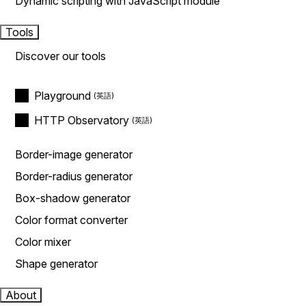
Dynamic scripting with JavaScript module
Tools
Discover our tools
Playground
HTTP Observatory
Border-image generator
Border-radius generator
Box-shadow generator
Color format converter
Color mixer
Shape generator
About