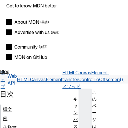
Get to know MDN better
About MDN
Advertise with us
Community
MDN on GitHub
Blog
ウ
HTMLCanvasElement:
Web
ェ
HTMLCanvasElement
transferControlToOffscreen()
API
ブ
メソッド
こ
目次
キ
の
ャ
ペ
構文
ン
ー
例
バ
ジ
ス
は
仕様書