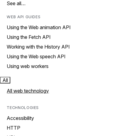
See all…
WEB API GUIDES
Using the Web animation API
Using the Fetch API
Working with the History API
Using the Web speech API
Using web workers
All
All web technology
TECHNOLOGIES
Accessibility
HTTP