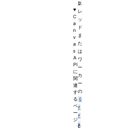
t
ス
レ
C
ッ
a
ド
n
ま
v
た
a
s
は
A
ワ
PI
ー
に
カ
関
ー
連
の
す
る
O
ペ
f
ー
f
ジ
s
C