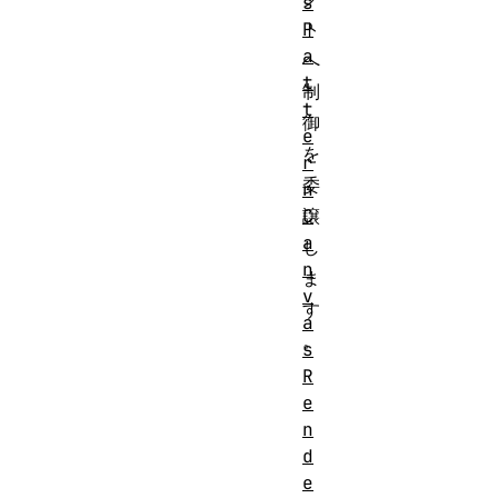
s
P
ト
a
へ
t
制
t
御
e
を
r
委
n
C
譲
a
し
n
ま
v
す
a
。
s
R
e
n
d
e