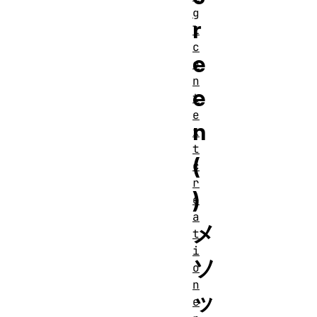
g
r
l
c
e
o
n
e
t
e
n
x
t
(
c
r
)
e
a
メ
t
i
ソ
o
n
ッ
e