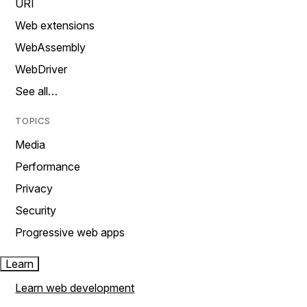
URI
Web extensions
WebAssembly
WebDriver
See all…
TOPICS
Media
Performance
Privacy
Security
Progressive web apps
Learn
Learn web development