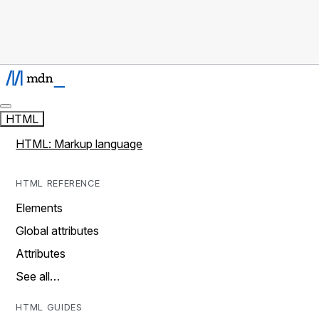
HTML
HTML: Markup language
HTML REFERENCE
Elements
Global attributes
Attributes
See all…
HTML GUIDES