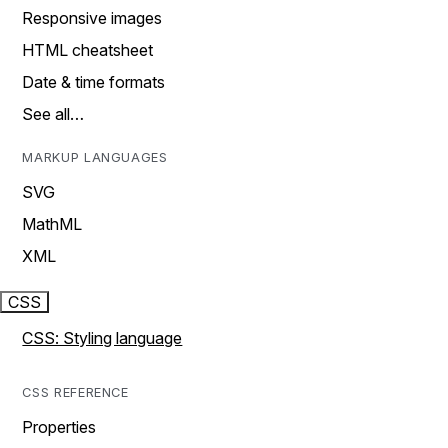
Responsive images
HTML cheatsheet
Date & time formats
See all…
MARKUP LANGUAGES
SVG
MathML
XML
CSS
CSS: Styling language
CSS REFERENCE
Properties