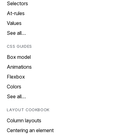
Selectors
At-rules
Values
See all…
CSS GUIDES
Box model
Animations
Flexbox
Colors
See all…
LAYOUT COOKBOOK
Column layouts
Centering an element