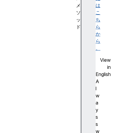
メ
は
ソ
こ
ッ
ち
ド
ら
c
か
a
ら
p
。
t
View
u
in
r
English
e
A
S
l
t
w
r
a
e
y
a
s
m
s
(
w