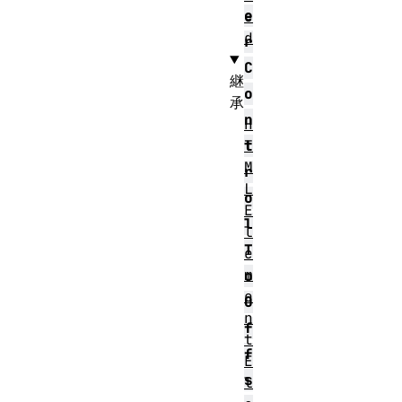
e
e
d
r
C
継
o
承
n
H
T
t
M
r
L
o
E
l
l
T
e
m
o
e
O
n
f
t
f
E
s
l