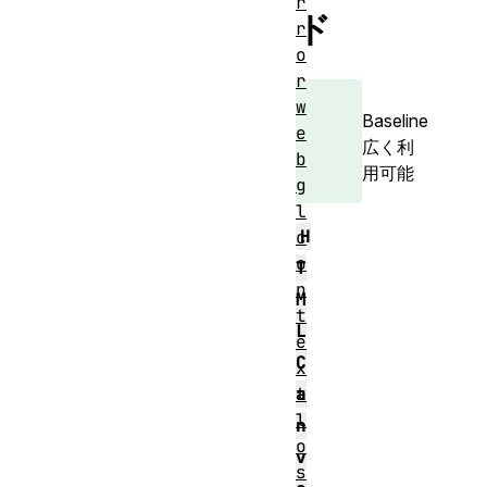
r
ド
r
o
r
w
Baseline
e
広く利
b
用可能
g
l
H
c
o
T
n
M
t
L
e
C
x
t
a
l
n
o
v
s