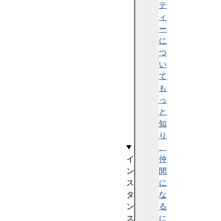
mo
テ
zO
ィ
pa
ー
qu
に
e
つ
い
て
w
も
i
っ
d
と
t
知
h
り
、
イ
仲
ン
間
ス
に
タ
な
ン
る
ス
に