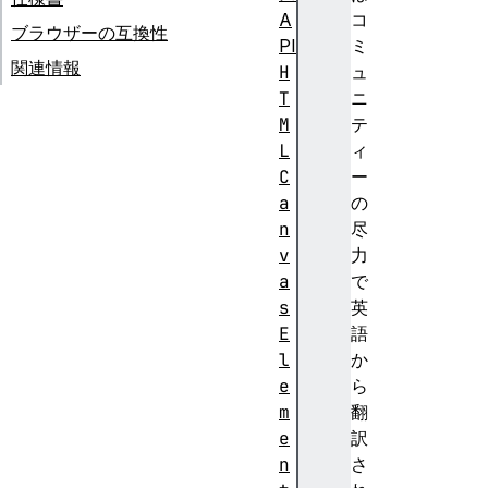
A
コ
ブラウザーの互換性
PI
ミ
関連情報
H
ュ
T
ニ
M
テ
L
ィ
C
ー
a
の
n
尽
v
力
a
で
s
英
E
語
l
か
e
ら
m
翻
e
訳
n
さ