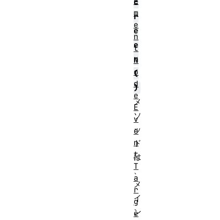
e
c
m
r
e
e
n
e
t
n
N
o
(
d
)
e
メ
E
ソ
v
ッ
e
n
ド
t
は
T
、
a
メ
r
イ
g
ン
e