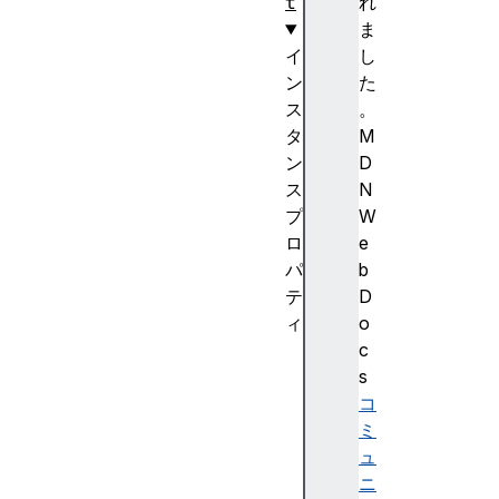
t
れ
ま
イ
し
ン
た
ス
。
タ
M
ン
D
ス
N
プ
W
ロ
e
パ
b
テ
D
ィ
o
h
c
e
s
i
コ
g
ミ
h
ュ
t
ニ