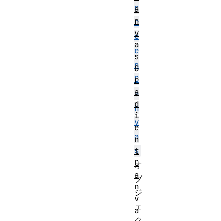
c
a
n
r
v
e
a
e
s
n
G
C
r
a
a
d
n
i
v
e
a
n
s
t
C
オ
a
ブ
n
ジ
v
ェ
a
ク