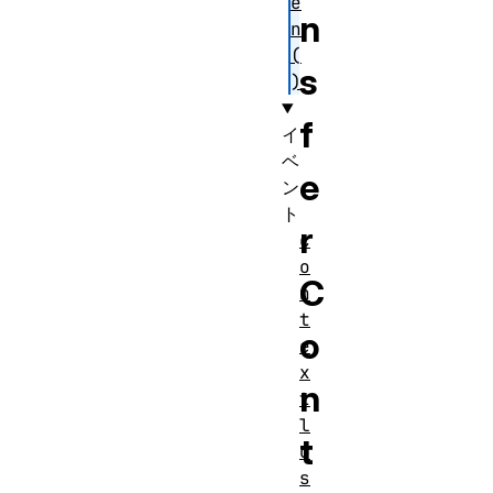
e
n
n
(
s
)
f
イ
ベ
e
ン
ト
r
c
o
C
n
t
o
e
x
n
t
l
t
o
s