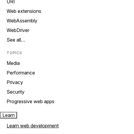
URI
Web extensions
WebAssembly
WebDriver
See all…
TOPICS
Media
Performance
Privacy
Security
Progressive web apps
Learn
Learn web development