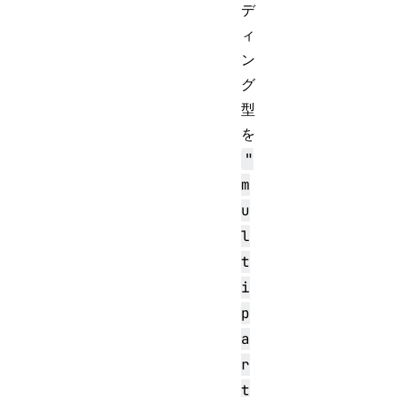
デ
ィ
ン
グ
型
を
"
m
u
l
t
i
p
a
r
t