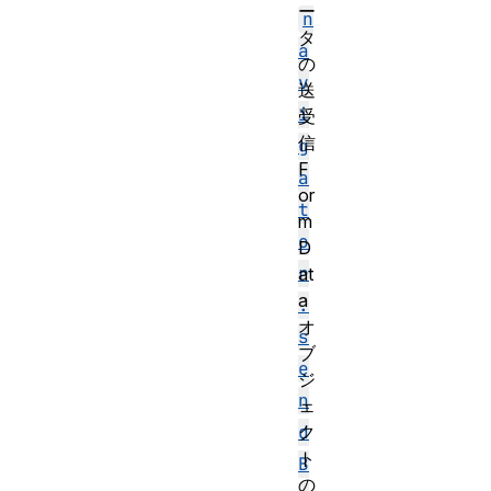
ー
n
タ
a
の
v
送
i
受
信
g
F
a
or
t
m
o
D
r
at
a
.
オ
s
ブ
e
ジ
n
ェ
ク
d
ト
B
の