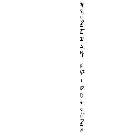
e
イ
q
ン
u
タ
e
ー
s
フ
t
X
ェ
M
イ
L
ス
H
は
t
、
t
フ
p
R
ォ
e
ー
q
ム
u
フ
e
ィ
s