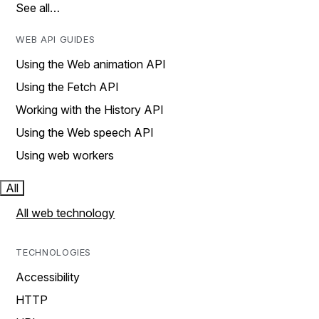
See all…
WEB API GUIDES
Using the Web animation API
Using the Fetch API
Working with the History API
Using the Web speech API
Using web workers
All
All web technology
TECHNOLOGIES
Accessibility
HTTP