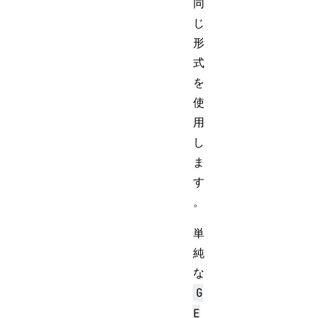
同
じ
形
式
を
使
用
し
ま
す
。
単
純
な
G
E