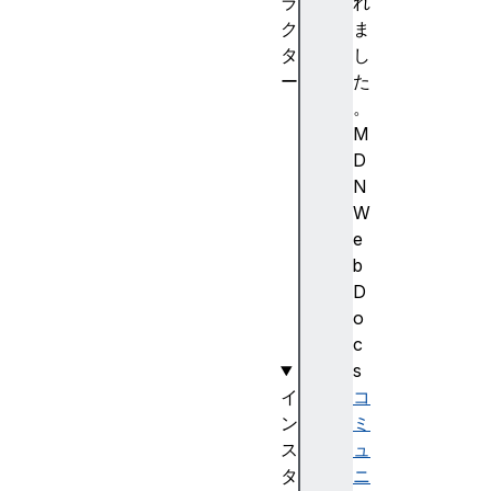
ラ
れ
ク
ま
タ
し
ー
た
F
。
o
M
r
D
m
N
D
W
a
e
t
b
a
D
(
o
)
c
s
イ
コ
ン
ミ
ス
ュ
タ
ニ