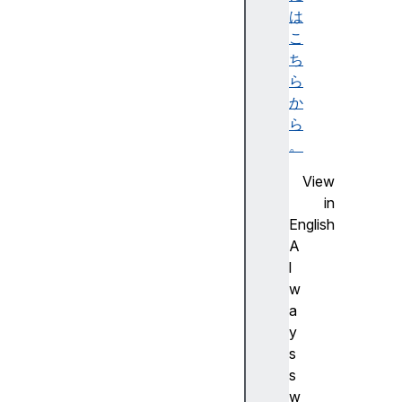
e
は
(
こ
)
ち
e
ら
n
か
t
ら
r
。
i
View
e
in
s
English
(
A
)
l
g
w
e
a
t
y
(
s
)
s
g
w