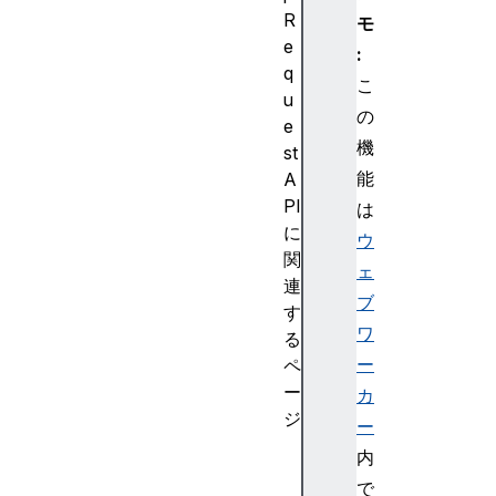
R
モ
e
:
q
こ
u
の
e
機
st
能
A
PI
は
に
ウ
関
ェ
連
ブ
す
ワ
る
ー
ペ
ー
カ
ジ
ー
P
内
r
で