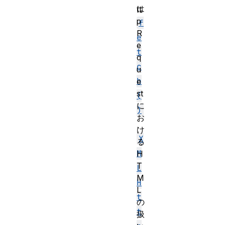
は
tt
p
f
R
e
e
t
q
c
u
h
e
st
(
に
)
お
、
け
X
る
M
H
T
L
M
H
L
t
の
t
扱