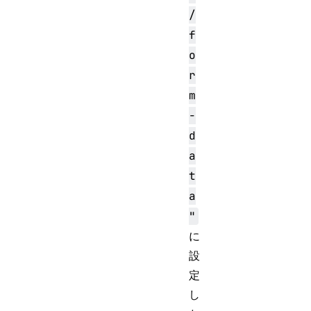
/
f
o
r
m
-
d
a
t
a
"
に
設
定
し