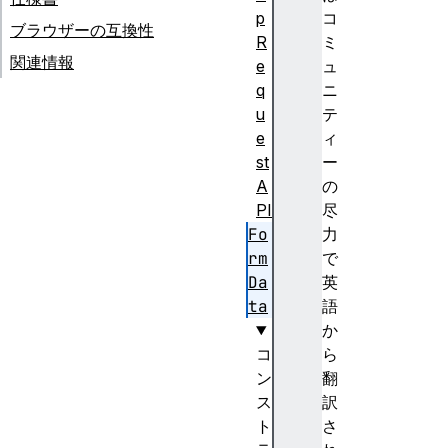
p
コ
ブラウザーの互換性
R
ミ
関連情報
e
ュ
q
ニ
u
テ
e
ィ
st
ー
A
の
PI
尽
Fo
力
rm
で
Da
英
ta
語
か
コ
ら
ン
翻
ス
訳
ト
さ