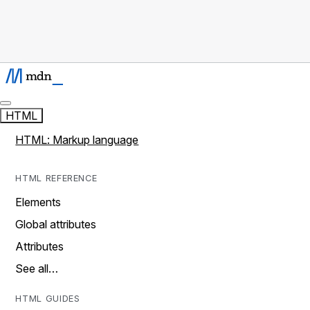
HTML
HTML: Markup language
HTML REFERENCE
Elements
Global attributes
Attributes
See all…
HTML GUIDES