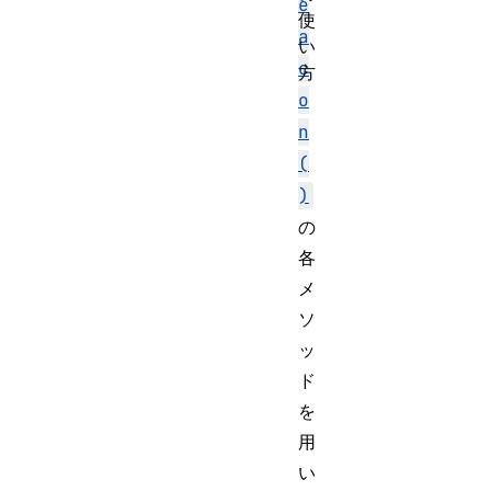
e
使
a
い
c
方
o
n
(
)
の
各
メ
ソ
ッ
ド
を
用
い