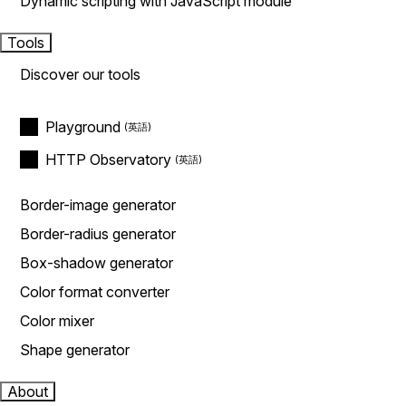
Dynamic scripting with JavaScript module
Tools
Discover our tools
Playground
HTTP Observatory
Border-image generator
Border-radius generator
Box-shadow generator
Color format converter
Color mixer
Shape generator
About