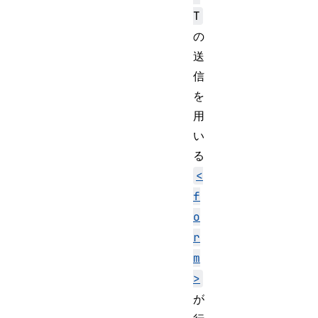
T
の
送
信
を
用
い
る
<
f
o
r
m
>
が