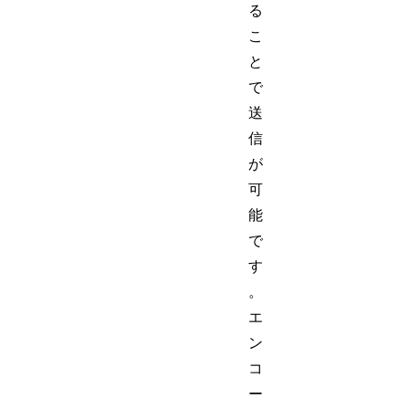
る
こ
と
で
送
信
が
可
能
で
す
。
エ
ン
コ
ー