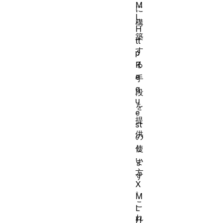
M
に
L
構
H
築
tt
す
p
る
R
e
手
q
段
u
を
e
提
st
供
の
し
使
い
ま
方
す
X
。
M
こ
L
れ
H