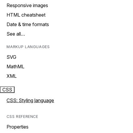
Responsive images
HTML cheatsheet
Date & time formats
See all…
MARKUP LANGUAGES
SVG
MathML
XML
CSS
CSS: Styling language
CSS REFERENCE
Properties