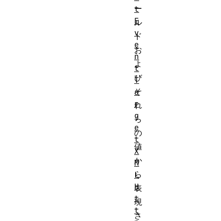
ー
t
E
ル
v
ド
e
お
n
よ
t
び
T
そ
a
r
れ
g
ら
e
の
t
値
X
か
M
ら
L
H
表
t
現
t
さ