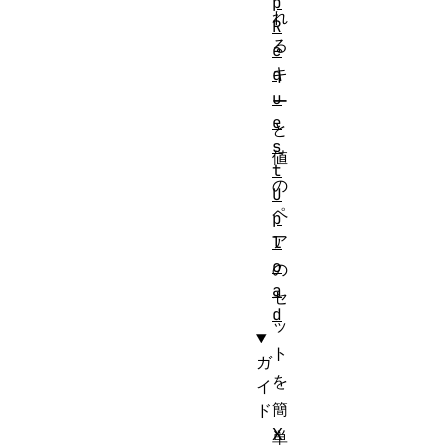
p
れ
R
る
e
キ
q
u
ー
e
と
s
値
t
の
U
ペ
p
ア
l
o
の
a
セ
d
ッ
ト
ガ
を
イ
簡
ド
X
単