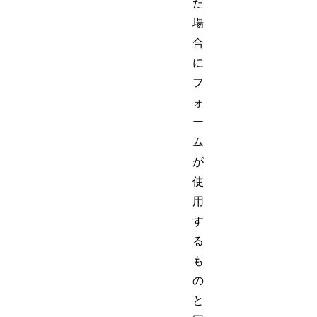
た
場
合
に
フ
ォ
ー
ム
が
使
用
す
る
も
の
と