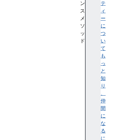
ン
テ
ス
ィ
メ
ー
ソ
に
ッ
つ
ド
い
a
て
p
も
p
っ
e
と
n
知
d
り
(
、
)
仲
d
間
e
に
l
な
e
る
t
に