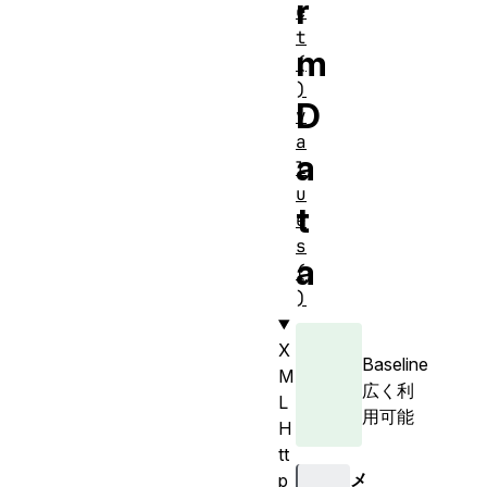
r
e
t
m
(
)
D
v
a
a
l
u
t
e
s
a
(
)
X
Baseline
M
広く利
L
用可能
H
tt
メ
p