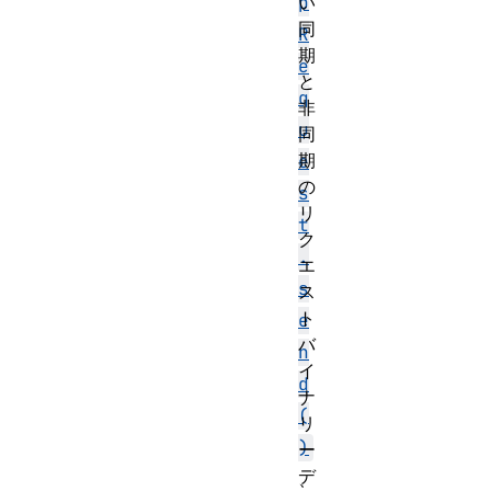
い
p
同
R
期
e
と
q
非
u
同
期
e
の
s
リ
t
ク
.
エ
s
ス
ト
e
バ
n
イ
d
ナ
(
リ
)
ー
デ
、