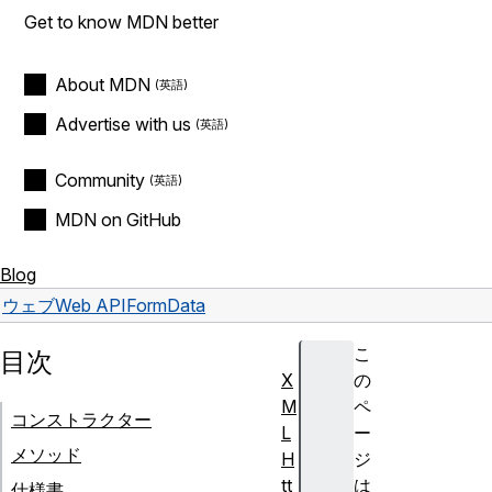
Get to know MDN better
About MDN
Advertise with us
Community
MDN on GitHub
Blog
ウェブ
Web API
FormData
こ
目次
X
の
M
ペ
コンストラクター
L
ー
メソッド
H
ジ
tt
は
仕様書