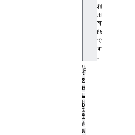
o
利
g
用
r
e
可
s
能
s
で
E
す
v
。
e
n
F
t
o
X
M
r
L
m
H
D
t
a
t
t
p
R
a