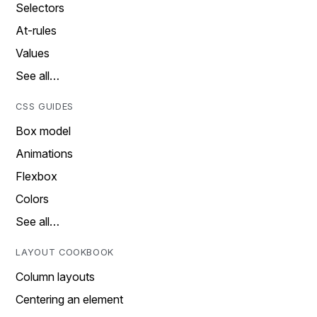
Selectors
At-rules
Values
See all…
CSS GUIDES
Box model
Animations
Flexbox
Colors
See all…
LAYOUT COOKBOOK
Column layouts
Centering an element