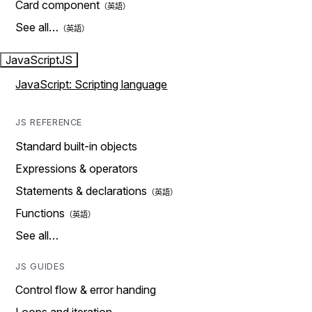
Card component
See all…
JavaScript
JS
JavaScript: Scripting language
JS REFERENCE
Standard built-in objects
Expressions & operators
Statements & declarations
Functions
See all…
JS GUIDES
Control flow & error handing