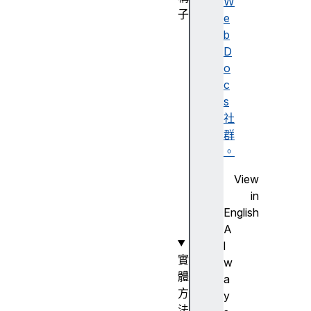
W
子
e
F
b
o
D
r
o
m
c
D
s
a
社
t
群
a
。
(
View
)
in
English
A
l
實
w
體
a
方
y
法