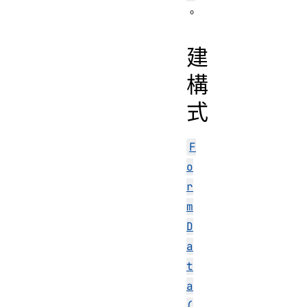
。
建
構
式
F
o
r
m
D
a
t
a
(