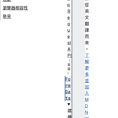
p
從
瀏覽器相容性
R
英
參見
e
文
q
翻
u
譯
e
而
st
來
A
。
PI
了
解
更
多
Fo
並
rm
加
Da
入
ta
M
D
建
N
構