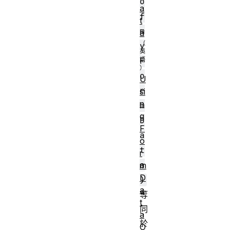
o
a
f
t
m
a
y
F
o
U
r
si
n
m
g
D
F
a
o
t
r
a
m
D
)
a
等
t
同
a
於
O