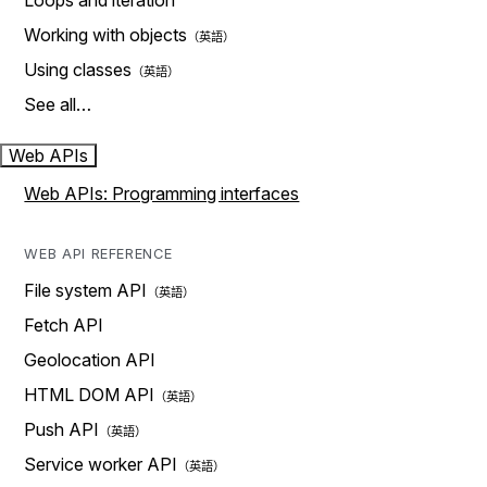
Loops and iteration
Working with objects
Using classes
See all…
Web APIs
Web APIs: Programming interfaces
WEB API REFERENCE
File system API
Fetch API
Geolocation API
HTML DOM API
Push API
Service worker API