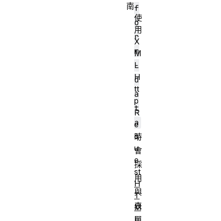
南
f
使
o
用
r
X
m
M
L
-
H
d
tt
a
p
t
R
a
e
q
時
u
會
e
採
st
用
H
與
T
表
M
L
單