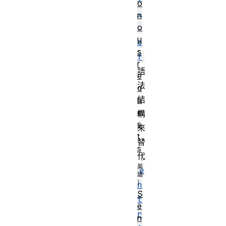
o
.
n
o
.
u
o
s
f
r
語
e
法
q
結
u
e
構
s
來
t
替
s
代
e
n
S
t
e
r
n