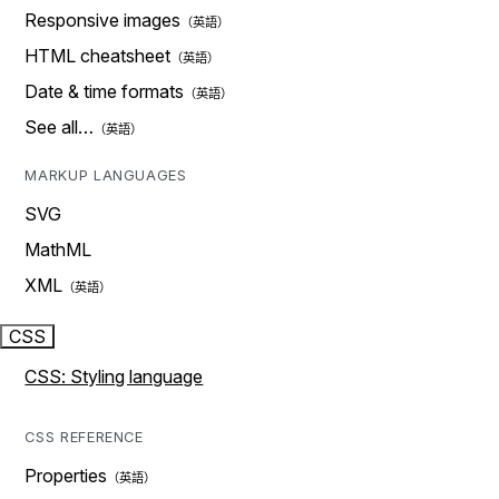
Responsive images
HTML cheatsheet
Date & time formats
See all…
MARKUP LANGUAGES
SVG
MathML
XML
CSS
CSS: Styling language
CSS REFERENCE
Properties