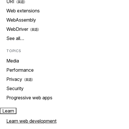
URI
Web extensions
WebAssembly
WebDriver
See all…
TOPICS
Media
Performance
Privacy
Security
Progressive web apps
Learn
Learn web development