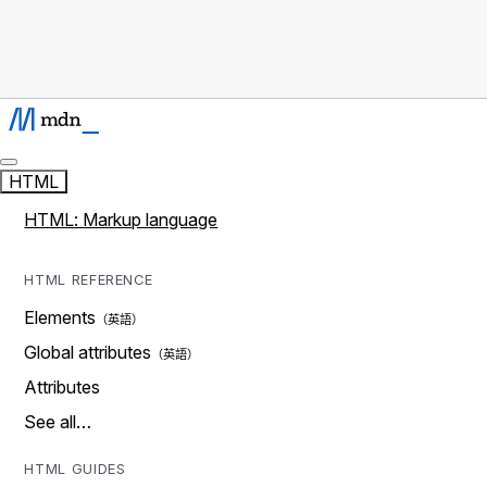
HTML
HTML: Markup language
HTML REFERENCE
Elements
Global attributes
Attributes
See all…
HTML GUIDES