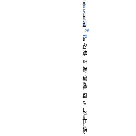
v
d
e
(
n
)
t
T
a
方
r
法
g
e
來
t
送
出
資
X
料
M
。
L
它
H
在
t
編
t