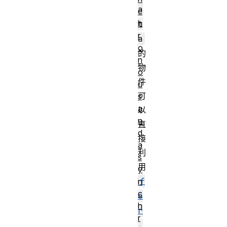
a
c
h
t
r
a
o
的
n
物
o
件
u
可
s
a
以
n
直
d
接
a
利
s
用
y
f
n
c
o
h
r
r
.