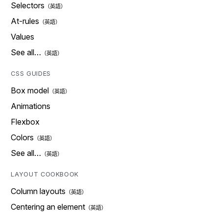
Selectors
At-rules
Values
See all…
CSS GUIDES
Box model
Animations
Flexbox
Colors
See all…
LAYOUT COOKBOOK
Column layouts
Centering an element