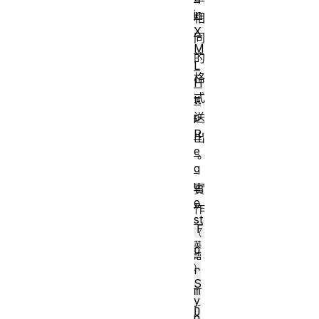
in
相
X
同
M
的
L
格
H
式
tt
p
送
R
出
e
。
q
u
實
e
作
st
F
o
r
S
m
y
D
n