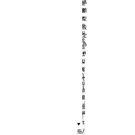
碼
p
R
類
e
型
q
設
u
定
e
為
s
m
t
U
u
p
l
l
t
o
i
a
p
d
a
r
t
/
指