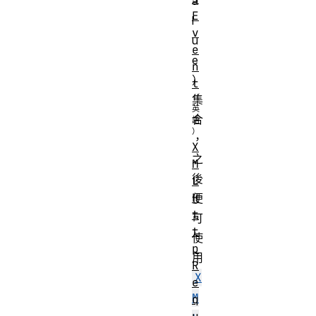
a
E
l
v
u
e
e
n
）
t
集
合
，
X
之
M
後
L
H
便
t
可
t
使
p
用
R
X
e
M
q