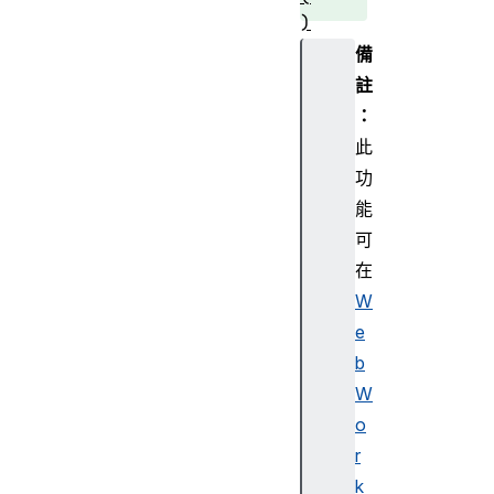
)
g
備
e
註
t
：
A
此
l
功
l
(
能
)
可
在
W
e
h
a
b
s
W
(
o
)
r
k