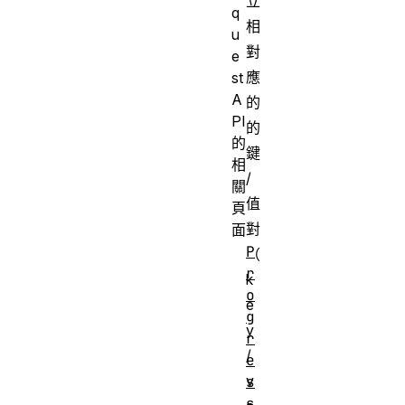
立
q
相
u
對
e
應
st
A
的
PI
的
的
鍵
相
/
關
值
頁
對
面
P
（
r
k
o
e
g
y
r
/
e
v
s
s