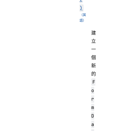
)
建
立
一
個
新
的
F
o
r
m
D
a