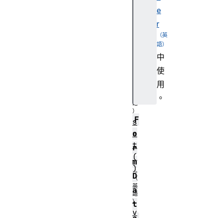
e
k
r
e
y
s
中
(
使
)
用
。
F
s
e
o
t
r
(
m
)
D
a
t
v