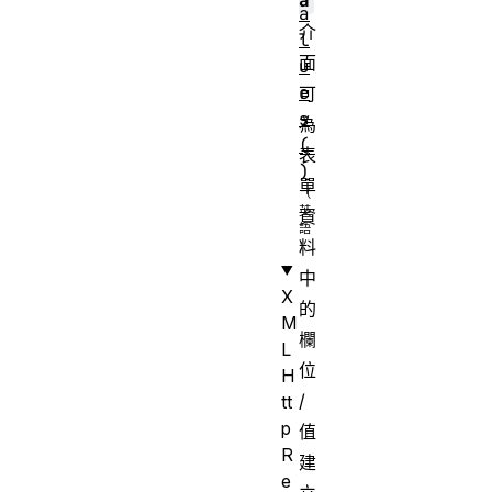
a
a
介
l
面
u
e
可
s
為
(
表
)
單
資
料
中
X
的
M
欄
L
位
H
/
tt
p
值
R
建
e