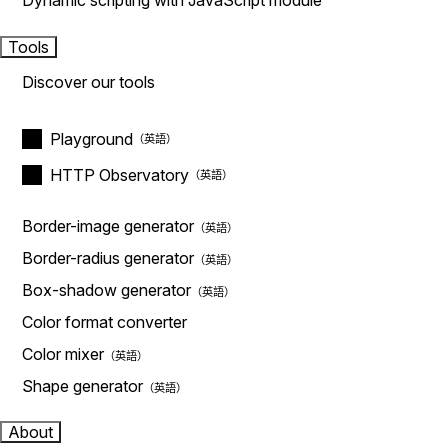
Dynamic scripting with JavaScript module
Tools
Discover our tools
Playground
HTTP Observatory
Border-image generator
Border-radius generator
Box-shadow generator
Color format converter
Color mixer
Shape generator
About