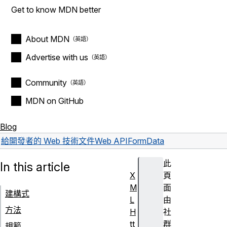
Get to know MDN better
About MDN
Advertise with us
Community
MDN on GitHub
Blog
給開發者的 Web 技術文件
Web API
FormData
此
In this article
X
頁
M
面
建構式
L
由
方法
H
社
tt
群
規範