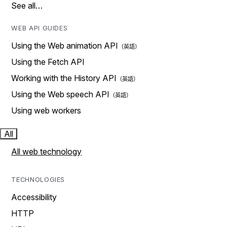
See all…
WEB API GUIDES
Using the Web animation API
Using the Fetch API
Working with the History API
Using the Web speech API
Using web workers
All
All web technology
TECHNOLOGIES
Accessibility
HTTP