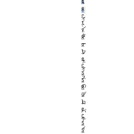
p
l
e
e
r
イ
t
ン
y
タ
R
ー
u
l
フ
e
ェ
C
イ
S
ス
S
の
R
プ
u
l
ロ
e
パ
C
テ
S
ィ
S