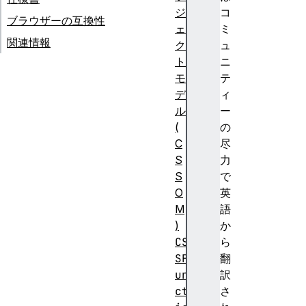
ジ
コ
ブラウザーの互換性
ェ
ミ
関連情報
ク
ュ
ト
ニ
モ
テ
デ
ィ
ル
ー
(
の
C
尽
S
力
S
で
O
英
M
語
)
か
CS
ら
SF
翻
un
訳
ct
さ