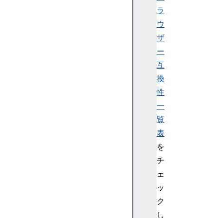
l
ラ
e
ウ
C
S
ザ
S
ー
N
互
a
換
m
性
e
一
s
p
覧
a
表
c
を
e
チ
R
ェ
u
ッ
l
e
ク
C
し