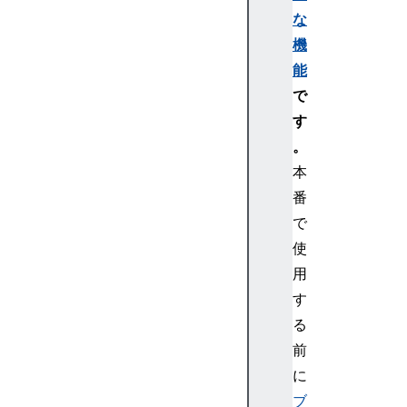
m
な
e
機
n
能
t
で
R
す
u
。
l
e
本
C
番
S
で
S
使
M
用
e
す
d
i
る
a
前
R
に
u
ブ