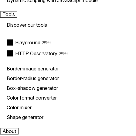
Dynamic scripting with JavaScript module
Tools
Discover our tools
Playground
HTTP Observatory
Border-image generator
Border-radius generator
Box-shadow generator
Color format converter
Color mixer
Shape generator
About