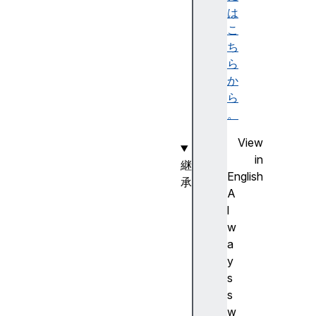
tP
は
ar
こ
am
ち
et
ら
er
か
s(
ら
)
。
View
in
継
English
承
A
C
l
S
w
S
a
G
y
r
s
o
s
u
w