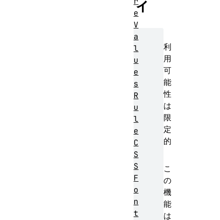
ィ
r
e
V
a
利
l
用
u
可
e
能
s
性
R
は
u
限
l
定
e
的
C
S
S
こ
F
の
o
機
n
能
t
は