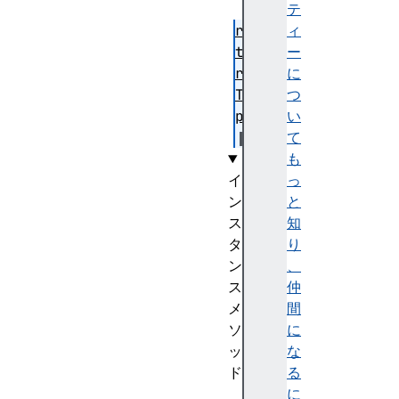
テ
re
ィ
tu
ー
rn
に
Ty
つ
pe
い
て
も
イ
っ
ン
と
ス
知
タ
り
ン
、
ス
仲
メ
間
ソ
に
ッ
な
ド
る
ge
に