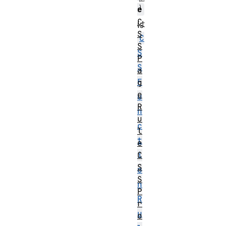
e
C
は
S
C
S
S
P
S
a
F
g
e
u
R
n
u
c
l
t
e
C
i
S
o
S
n
P
R
r
u
o