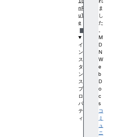
io
れ
nR
ま
ul
し
e
た
。
M
イ
D
ン
N
ス
W
タ
e
ン
b
ス
D
プ
o
ロ
c
パ
s
テ
コ
ィ
ミ
na
ュ
me
ニ