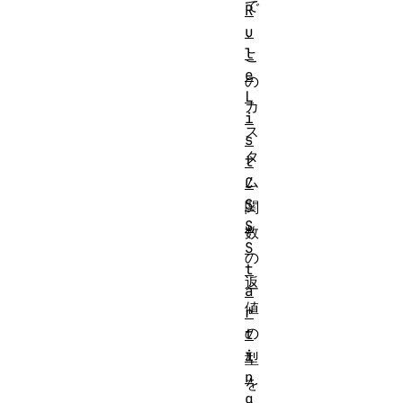
で
R
、
u
l
こ
e
の
L
カ
i
ス
s
タ
t
ム
C
S
関
S
数
S
の
t
返
a
値
r
の
t
i
型
n
を
g