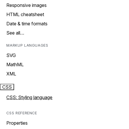
Responsive images
HTML cheatsheet
Date & time formats
See all…
MARKUP LANGUAGES
SVG
MathML
XML
CSS
CSS: Styling language
CSS REFERENCE
Properties