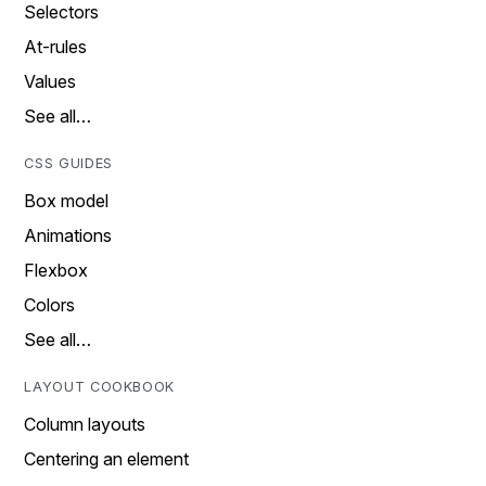
Selectors
At-rules
Values
See all…
CSS GUIDES
Box model
Animations
Flexbox
Colors
See all…
LAYOUT COOKBOOK
Column layouts
Centering an element