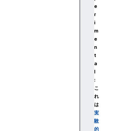
c
e
k
r
R
i
u
m
l
e
e
C
n
S
t
S
a
L
l
a
:
y
e
こ
r
れ
S
は
t
実
a
験
t
的
e