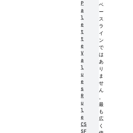
P
ベ
a
ー
l
ス
e
ラ
t
イ
t
ン
e
で
V
は
a
あ
l
り
u
ま
e
せ
s
ん
R
。
u
最
l
も
e
広
CS
く
SF
使