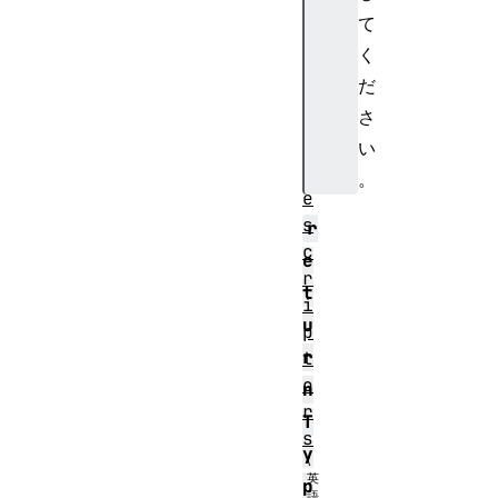
S
て
S
く
P
だ
a
さ
g
e
い
D
。
e
s
r
c
e
r
t
i
u
p
r
t
o
n
r
T
s
y
p