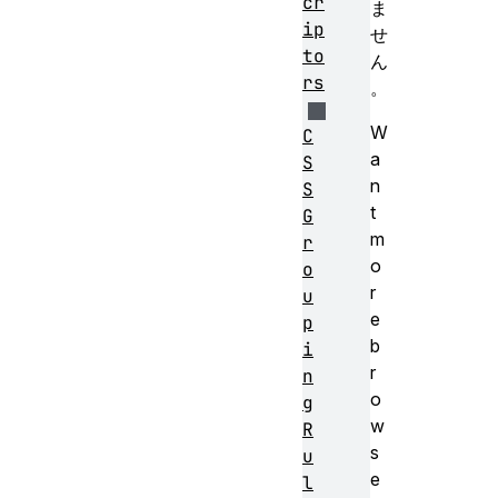
cr
ま
ip
せ
to
ん
rs
。
W
C
a
S
n
S
t
G
m
r
o
o
r
u
e
p
b
i
r
n
o
g
w
R
s
u
e
l