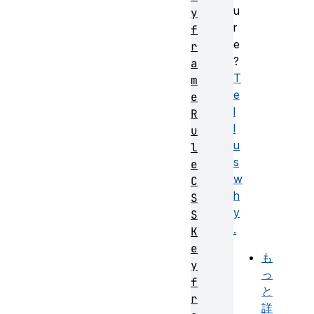
u
y
r
f
e
r
?
a
T
m
e
e
l
R
l
u
u
l
s
e
w
C
h
S
y
S
.
K
e
も
y
っ
f
と
r
詳