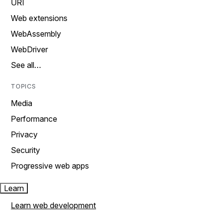
URI
Web extensions
WebAssembly
WebDriver
See all…
TOPICS
Media
Performance
Privacy
Security
Progressive web apps
Learn
Learn web development