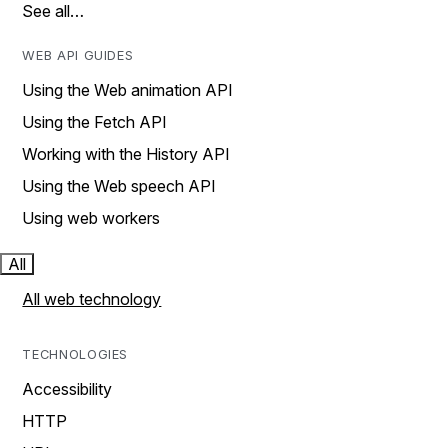
See all…
WEB API GUIDES
Using the Web animation API
Using the Fetch API
Working with the History API
Using the Web speech API
Using web workers
All
All web technology
TECHNOLOGIES
Accessibility
HTTP