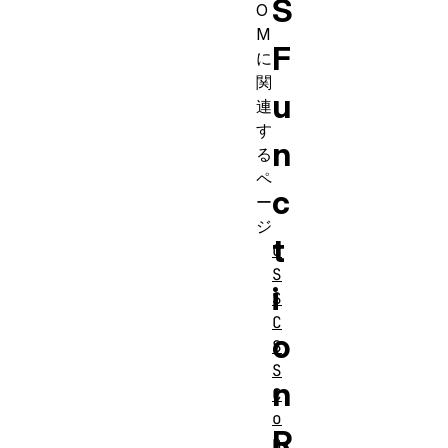
S
O
M
F
に
関
u
連
す
n
る
ペ
c
ー
ジ
t
C
S
i
S
C
o
S
S
n
C
o
R
n