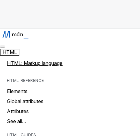
HTML
HTML: Markup language
HTML REFERENCE
Elements
Global attributes
Attributes
See all…
HTML GUIDES