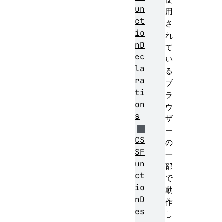
un
用
ct
さ
io
れ
nD
て
ec
い
la
る
ra
ブ
ti
ラ
on
ウ
s
ザ
ー
CS
の
SF
一
un
部
ct
で
io
動
nD
作
es
し