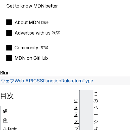
Get to know MDN better
About MDN
Advertise with us
Community
MDN on GitHub
Blog
ウェブ
Web API
CSSFunctionRule
returnType
こ
目次
C
の
S
ペ
値
S
ー
例
オ
ジ
ブ
は
仕様書