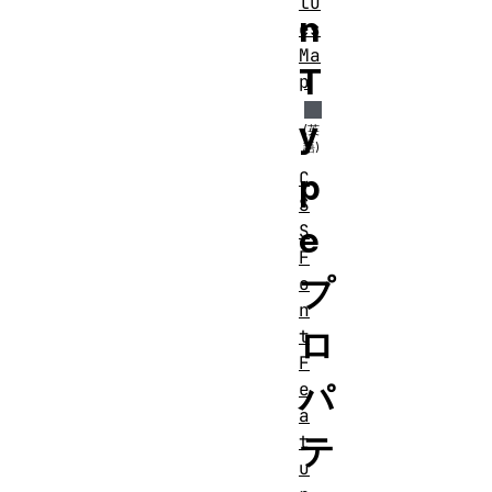
lu
n
es
Ma
T
p
y
p
C
S
e
S
F
プ
o
n
ロ
t
F
パ
e
a
テ
t
u