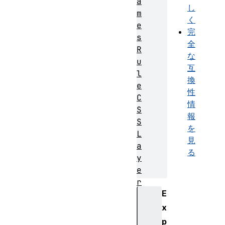
a
し
m
く
e
完
s
全
R
な
u
互
l
換
e
性
C
情
S
報
S
を
L
見
a
る
y
e
r
E
B
l
x
o
p