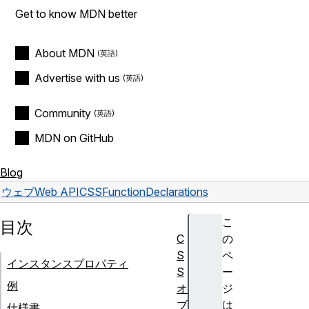
Get to know MDN better
About MDN
Advertise with us
Community
MDN on GitHub
Blog
ウェブ
Web API
CSSFunctionDeclarations
こ
目次
C
の
S
ペ
インスタンスプロパティ
S
ー
例
オ
ジ
ブ
は
仕様書