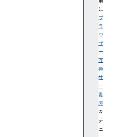
前
a
に
g
ブ
e
ラ
D
ウ
e
s
ザ
c
ー
r
互
i
換
p
性
t
一
o
r
覧
s
表
を
チ
ェ
C