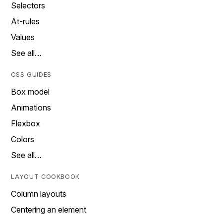
Selectors
At-rules
Values
See all…
CSS GUIDES
Box model
Animations
Flexbox
Colors
See all…
LAYOUT COOKBOOK
Column layouts
Centering an element