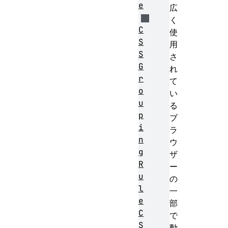
e
広
く
C
使
S
用
S
さ
G
れ
r
て
o
い
u
る
p
ブ
i
ラ
n
ウ
g
ザ
R
ー
u
の
l
一
e
部
C
で
S
動