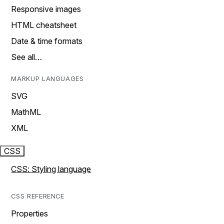
Responsive images
HTML cheatsheet
Date & time formats
See all…
MARKUP LANGUAGES
SVG
MathML
XML
CSS
CSS: Styling language
CSS REFERENCE
Properties