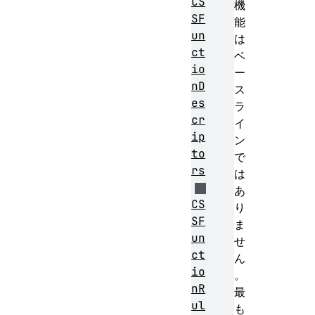
CS
機
SF
能
un
は
ct
ベ
io
ー
nD
ス
es
ラ
cr
イ
ip
ン
to
で
rs
は
あ
CS
り
SF
ま
un
せ
ct
ん
io
。
nR
最
ul
も