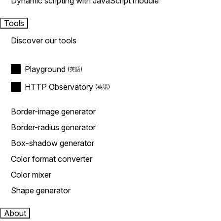
Dynamic scripting with JavaScript module
Tools
Discover our tools
Playground
HTTP Observatory
Border-image generator
Border-radius generator
Box-shadow generator
Color format converter
Color mixer
Shape generator
About