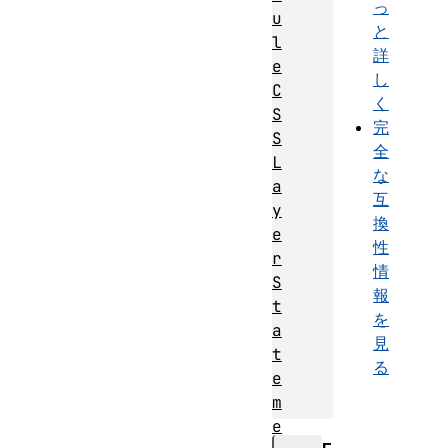
っ
u
と
l
詳
e
し
C
く
S
完
S
全
L
な
a
互
y
換
e
性
r
情
S
報
t
を
a
見
t
る
e
m
e