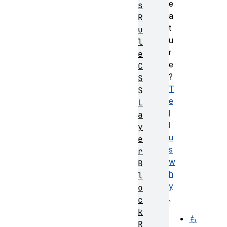
e
s
a
R
t
u
u
l
r
e
e
C
?
S
T
S
e
L
l
a
l
y
u
e
s
r
w
B
h
l
y
o
.
c
k
も
R