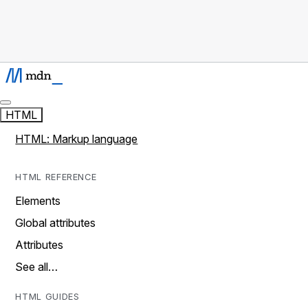
HTML
HTML: Markup language
HTML REFERENCE
Elements
Global attributes
Attributes
See all…
HTML GUIDES