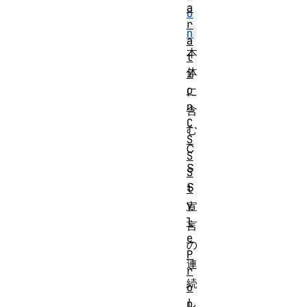
a
o
r
n
a
本
t
体
i
o
に
n
含
C
む
S
C
S
S
S
S
t
y
宣
l
言
e
の
P
連
r
続
o
し
p