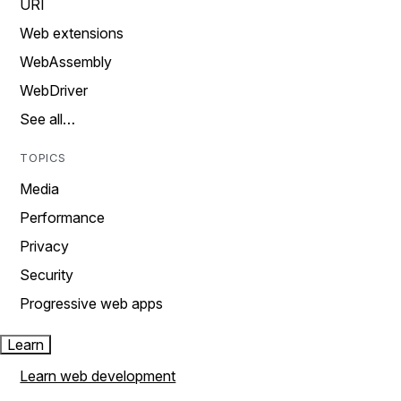
URI
Web extensions
WebAssembly
WebDriver
See all…
TOPICS
Media
Performance
Privacy
Security
Progressive web apps
Learn
Learn web development