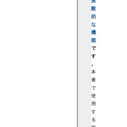
実
S
験
S
的
N
a
な
m
機
e
能
s
で
p
す
a
。
c
e
本
R
番
u
で
l
使
e
用
C
す
S
S
る
P