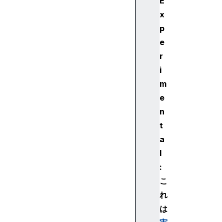
E
n
t
x
R
p
u
e
l
r
e
i
C
m
S
S
e
M
n
e
t
d
a
i
l
a
:
R
u
こ
l
れ
e
は
C