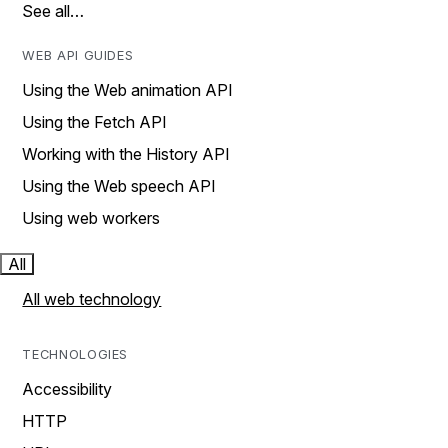
See all…
WEB API GUIDES
Using the Web animation API
Using the Fetch API
Working with the History API
Using the Web speech API
Using web workers
All
All web technology
TECHNOLOGIES
Accessibility
HTTP