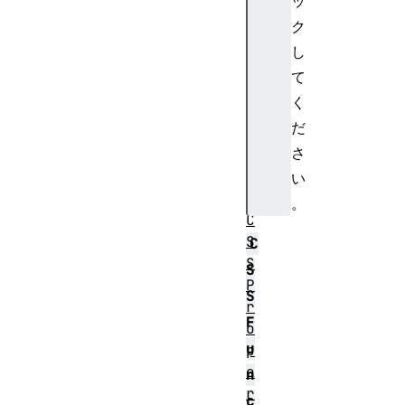
ッ
S
S
ク
P
し
a
て
g
く
e
だ
R
さ
u
l
い
e
。
C
S
C
S
S
P
S
r
F
o
u
p
e
n
r
c