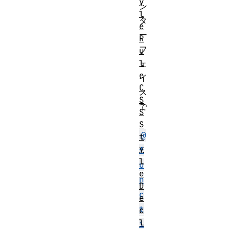
y
ン
l
タ
e
ー
R
フ
u
l
ェ
e
イ
C
ス
S
で
S
、
S
@
t
y
f
l
u
e
n
D
c
e
t
c
l
i