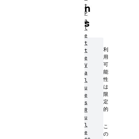
n
t
P
s
a
l
e
t
利
t
用
e
可
V
能
a
性
l
は
u
限
e
定
s
的
R
u
l
こ
e
の