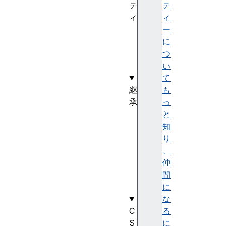
テ
テ
ィ
ィ
st
ー
yl
に
e
つ
い
て
継
も
承
っ
C
と
S
知
S
り
R
、
u
仲
l
間
e
に
な
C
る
S
に