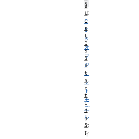
s
e
は
L
i
C
s
S
t
S
C
オ
S
ブ
S
ジ
S
t
ェ
a
ク
r
ト
t
モ
i
デ
n
ル
g
S
の
t
イ