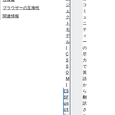
ジ
コ
ブラウザーの互換性
ェ
ミ
関連情報
ク
ュ
ト
ニ
モ
テ
デ
ィ
ル
ー
(
の
C
尽
S
力
S
で
O
英
M
語
)
か
CS
ら
SF
翻
un
訳
ct
さ