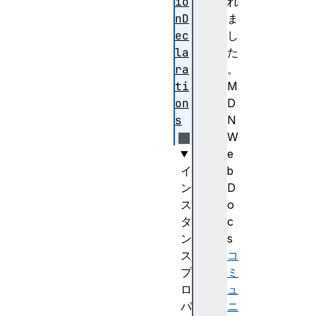
io
れ
nD
ま
ec
し
la
た
ra
。
ti
M
on
D
s
N
W
e
イ
b
ン
D
ス
o
タ
c
ン
s
ス
コ
プ
ミ
ロ
ュ
パ
ニ