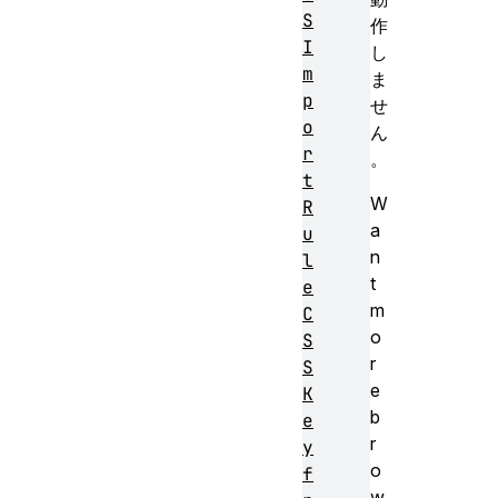
S
作
I
し
m
ま
p
せ
o
ん
r
。
t
W
R
a
u
n
l
t
e
m
C
o
S
r
S
e
K
b
e
r
y
o
f
w