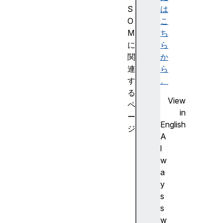
S
は
O
こ
M
ち
に
ら
関
か
連
ら
す
。
る
View
ペ
in
ー
English
ジ
A
C
l
S
w
S
a
C
y
S
s
S
s
C
w