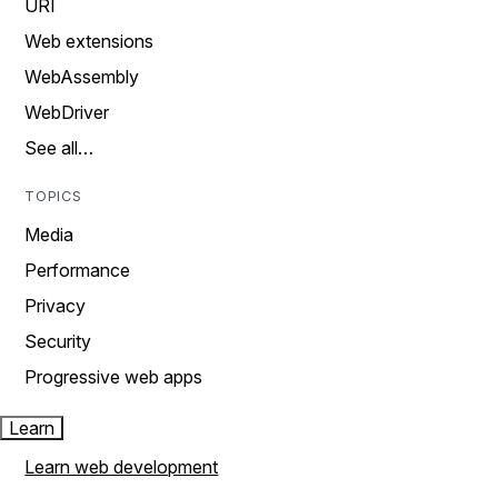
URI
Web extensions
WebAssembly
WebDriver
See all…
TOPICS
Media
Performance
Privacy
Security
Progressive web apps
Learn
Learn web development