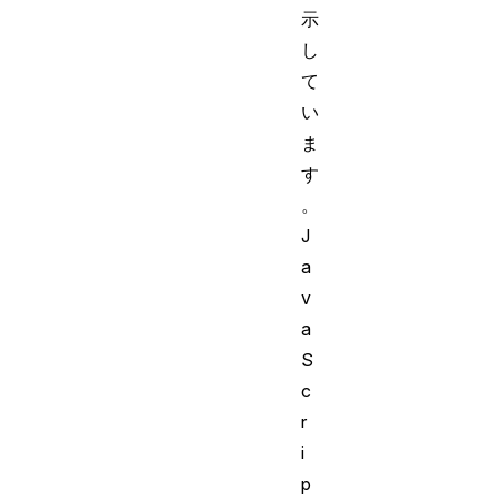
示
し
て
い
ま
す
。
J
a
v
a
S
c
r
i
p