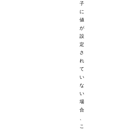
子
に
値
が
設
定
さ
れ
て
い
な
い
場
合
、
こ