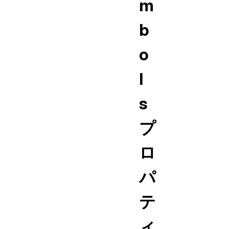
m
b
o
l
s
プ
ロ
パ
テ
ィ