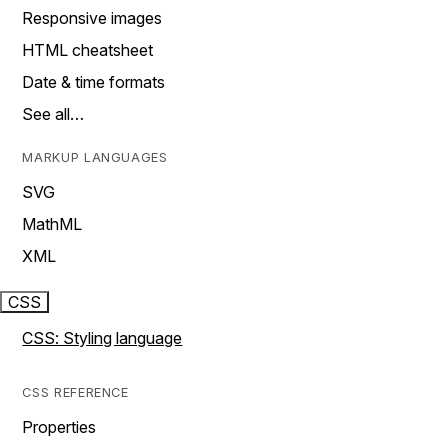
Responsive images
HTML cheatsheet
Date & time formats
See all…
MARKUP LANGUAGES
SVG
MathML
XML
CSS
CSS: Styling language
CSS REFERENCE
Properties