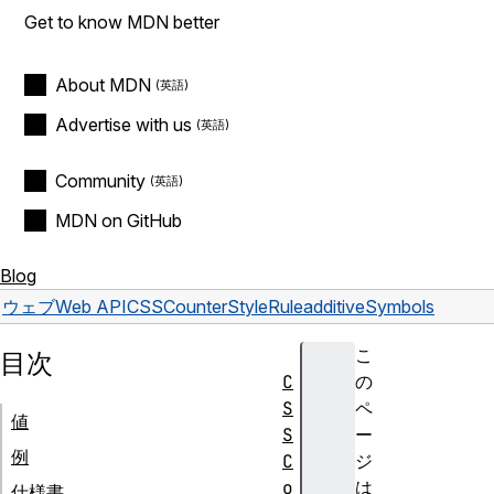
Get to know MDN better
About MDN
Advertise with us
Community
MDN on GitHub
Blog
ウェブ
Web API
CSSCounterStyleRule
additiveSymbols
こ
目次
C
の
S
ペ
値
S
ー
例
C
ジ
o
は
仕様書