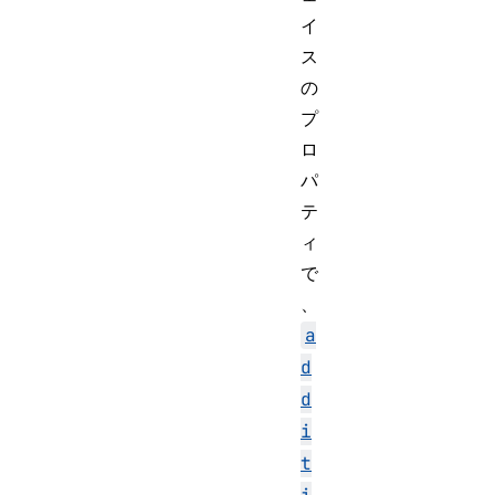
イ
ス
の
プ
ロ
パ
テ
ィ
で
、
a
d
d
i
t