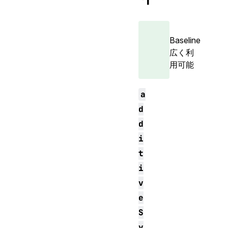
Baseline
広く利
用可能
a
d
d
i
t
i
v
e
S
y