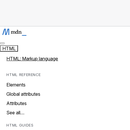
HTML
HTML: Markup language
HTML REFERENCE
Elements
Global attributes
Attributes
See all…
HTML GUIDES