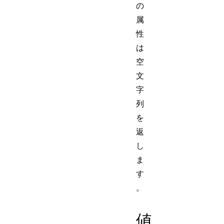
の
属
性
は
空
文
字
列
を
返
し
ま
す
。
値