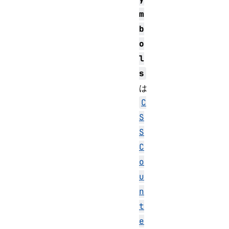
m
b
o
l
s
は
C
S
S
C
o
u
n
t
e