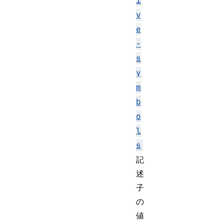
i
v
e
-
s
y
m
b
o
l
s
記
述
子
の
値