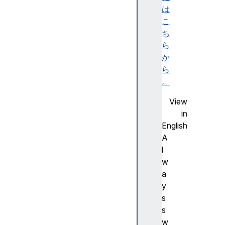
a
は
t
こ
i
ち
v
ら
e
か
p
ら
a
。
d
View
p
in
r
English
e
A
f
l
i
w
x
a
r
y
a
s
n
s
g
w