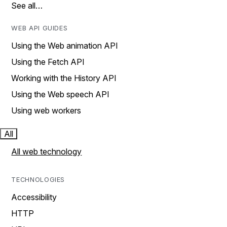
See all…
WEB API GUIDES
Using the Web animation API
Using the Fetch API
Working with the History API
Using the Web speech API
Using web workers
All
All web technology
TECHNOLOGIES
Accessibility
HTTP