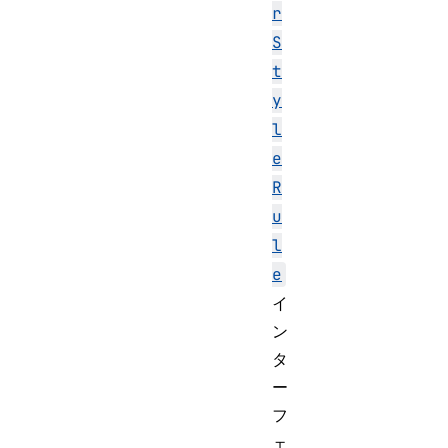
r
S
t
y
l
e
R
u
l
e
イ
ン
タ
ー
フ
ェ