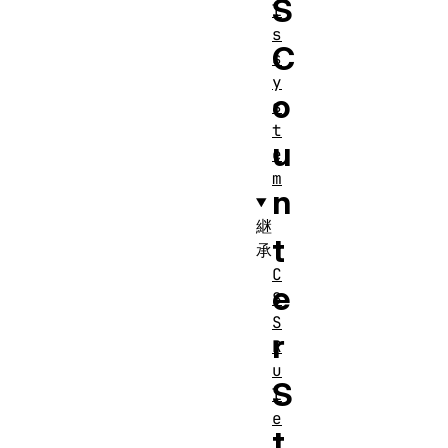
S
l
s
C
s
y
o
s
t
u
e
m
n
継
t
承
C
e
S
S
r
R
u
S
l
e
t