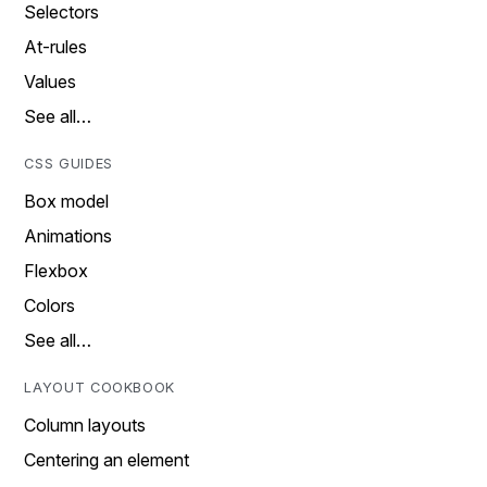
Selectors
At-rules
Values
See all…
CSS GUIDES
Box model
Animations
Flexbox
Colors
See all…
LAYOUT COOKBOOK
Column layouts
Centering an element