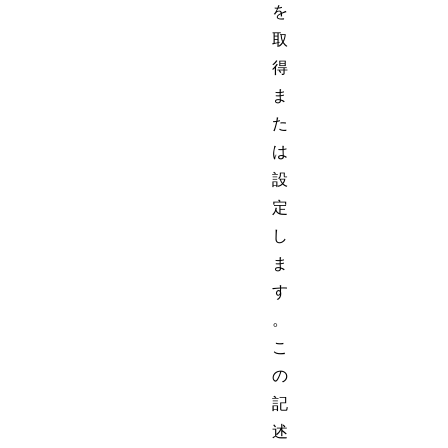
を
取
得
ま
た
は
設
定
し
ま
す
。
こ
の
記
述