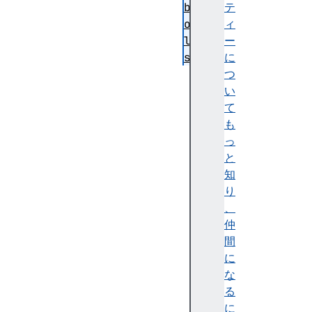
b
テ
o
ィ
l
ー
s
に
f
つ
a
い
l
て
l
も
b
っ
a
と
c
知
k
り
n
、
a
仲
m
間
e
に
n
な
e
る
g
に