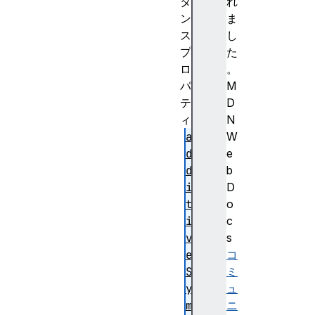
タ
れ
ン
ま
ス
し
プ
た
ロ
。
パ
M
テ
D
ィ
N
a
W
d
e
d
b
i
D
t
o
i
c
v
s
e
コ
S
ミ
y
ュ
m
ニ