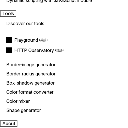
Dynamic scripting with JavaScript module
Tools
Discover our tools
Playground
HTTP Observatory
Border-image generator
Border-radius generator
Box-shadow generator
Color format converter
Color mixer
Shape generator
About