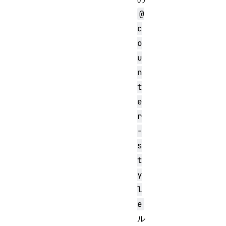
@
c
o
u
n
t
e
r
-
s
t
y
l
e
ル