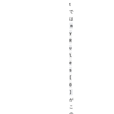
t
で
は
m
y
R
u
l
e
s
[
0
]
が
こ
の