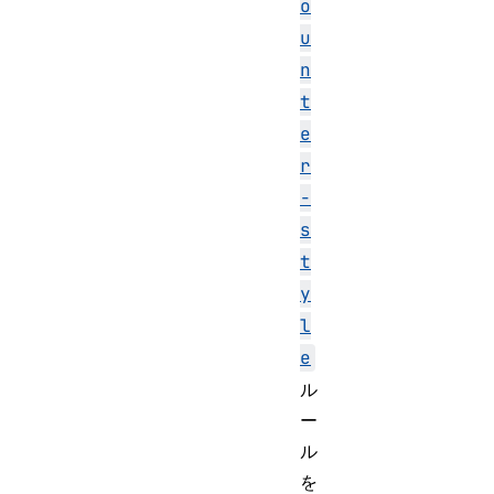
o
u
n
t
e
r
-
s
t
y
l
e
ル
ー
ル
を