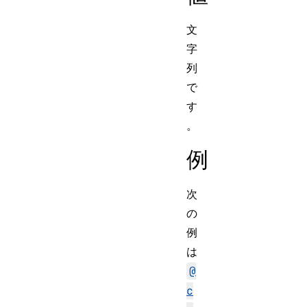
文
字
列
で
す
。
例
次
の
例
は
@
c