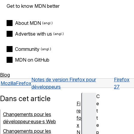
Get to know MDN better
About MDN
Advertise with us
Community
MDN on GitHub
Blog
Notes de version Firefox pour
Firefox
Mozilla
Firefox
développeurs
27
C
Dans cet article
Fi
e
re
t
Changements pour les
fo
t
développeur·euse·s Web
x
e
Changements pour les
N
p