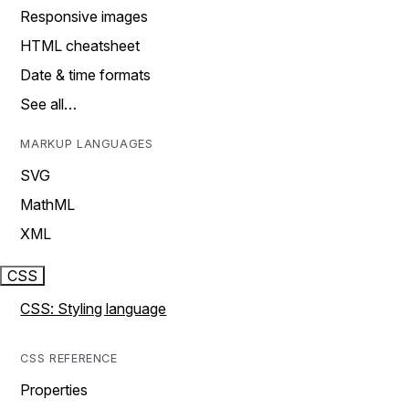
Responsive images
HTML cheatsheet
Date & time formats
See all…
MARKUP LANGUAGES
SVG
MathML
XML
CSS
CSS: Styling language
CSS REFERENCE
Properties