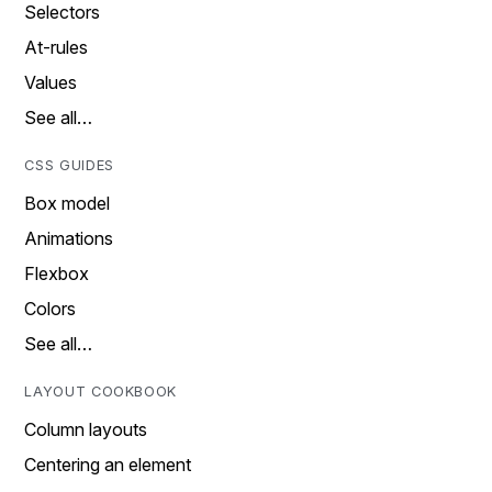
Selectors
At-rules
Values
See all…
CSS GUIDES
Box model
Animations
Flexbox
Colors
See all…
LAYOUT COOKBOOK
Column layouts
Centering an element