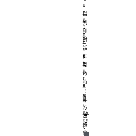
。
u
r
當
e
列
I
印
n
對
P
話
i
c
框
t
開
u
啟
r
時
e
，
此
方
ev
法
en
將
t
會