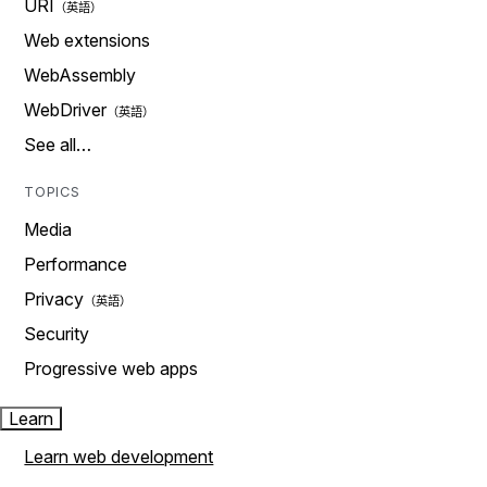
URI
Web extensions
WebAssembly
WebDriver
See all…
TOPICS
Media
Performance
Privacy
Security
Progressive web apps
Learn
Learn web development