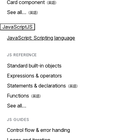
Card component
See all…
JavaScript
JS
JavaScript: Scripting language
JS REFERENCE
Standard built-in objects
Expressions & operators
Statements & declarations
Functions
See all…
JS GUIDES
Control flow & error handing