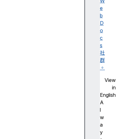
W
l
e
o
b
s
D
e
o
d
c
s
社
群
c
。
o
o
View
k
in
i
English
e
A
S
l
t
w
o
a
r
y
e