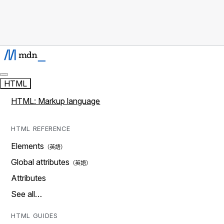
HTML
HTML: Markup language
HTML REFERENCE
Elements
Global attributes
Attributes
See all…
HTML GUIDES