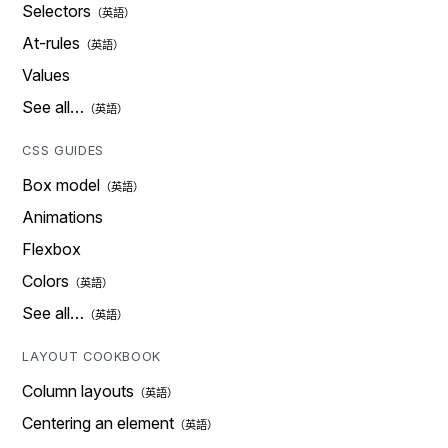
Selectors
At-rules
Values
See all…
CSS GUIDES
Box model
Animations
Flexbox
Colors
See all…
LAYOUT COOKBOOK
Column layouts
Centering an element