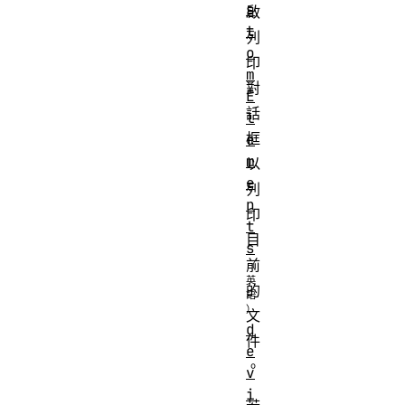
s
啟
t
列
o
印
m
對
E
話
l
框
e
m
以
e
列
n
印
t
目
s
前
的
文
d
件
e
。
v
i