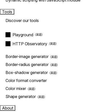
Dynamic scripting with JavaScript module
Tools
Discover our tools
Playground
HTTP Observatory
Border-image generator
Border-radius generator
Box-shadow generator
Color format converter
Color mixer
Shape generator
About