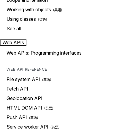
Loops and iteration
Working with objects
Using classes
See all…
Web APIs
Web APIs: Programming interfaces
WEB API REFERENCE
File system API
Fetch API
Geolocation API
HTML DOM API
Push API
Service worker API