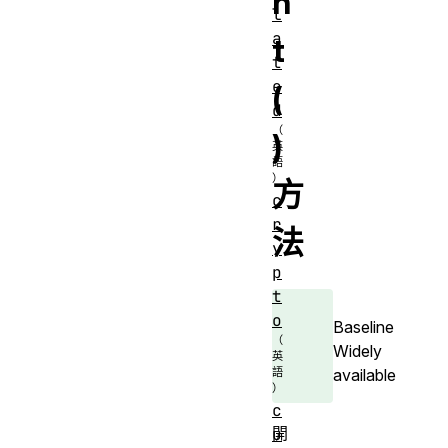
n
l
a
t
t
e
(
d
)
方
c
r
法
y
p
t
o
Baseline
Widely
available
c
開
u