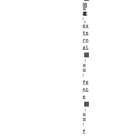
阻
塞
。
ex
te
rn
al
fe
nc
e
f