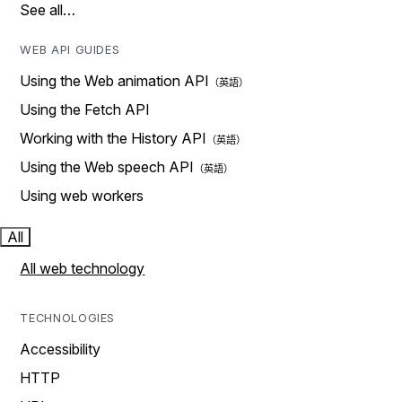
See all…
WEB API GUIDES
Using the Web animation API
Using the Fetch API
Working with the History API
Using the Web speech API
Using web workers
All
All web technology
TECHNOLOGIES
Accessibility
HTTP