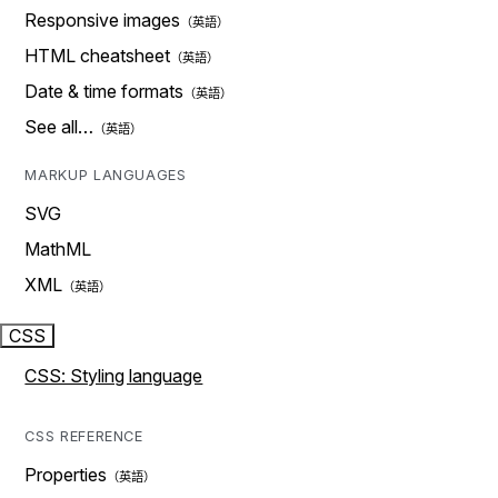
Responsive images
HTML cheatsheet
Date & time formats
See all…
MARKUP LANGUAGES
SVG
MathML
XML
CSS
CSS: Styling language
CSS REFERENCE
Properties