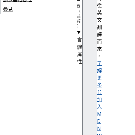
w
從
參見
英
文
翻
譯
實
而
體
來
屬
。
性
了
c
解
a
更
c
多
h
並
e
加
s
入
M
D
N
c