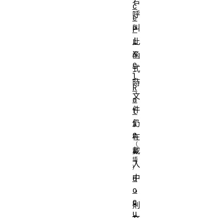
若
c
呼
e
叫
P
i
此
x
函
e
式
l
時
R
文
a
件
t
i
仍
o
在
載
入
中
d
o
，
c
則
u