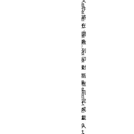
文
m
件
e
將
n
在
t
開
啟
列
d
印
o
c
對
u
話
m
框
e
前
n
完
t
成
P
i
載
c
入
t