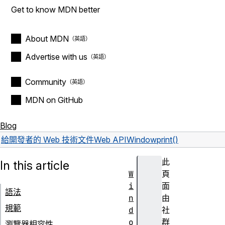
Get to know MDN better
About MDN
Advertise with us
Community
MDN on GitHub
Blog
給開發者的 Web 技術文件
Web API
Window
print()
此
In this article
W
頁
i
面
語法
n
由
規範
d
社
o
群
瀏覽器相容性