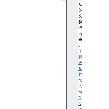
抽
从
象
英
编
文
程
翻
强
译
调
而
色
来
无
。
障
了
碍
解
无
更
障
多
碍
并
树
加
无
入
障
M
碍
D
描
N