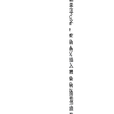
类
上
法
下
C
文
a
，
r
d
空
D
白
A
符
V
'
插
'
入
将
符
C
会
D
转
N
换
证
为
书
'
颁