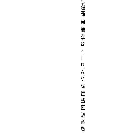
n
并
缓
不
存
需
可
缓
要
存
。
C
a
字符
编码
l
':'
%3A
D
'/'
%2F
A
'?'
%3F
V
调
'#'
%23
用
'['
%5B
栈
']'
%5D
回
调
'@'
%40
函
'!'
%21
数