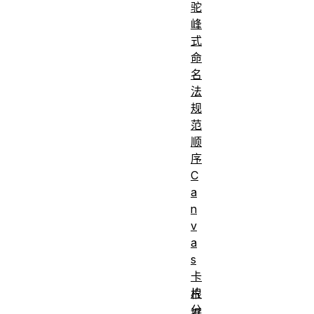
'$'
%24
驼
'&'
%26
峰
式
"'"
%27
命
'('
%28
名
')'
%29
法
规
'*'
%2A
范
'+'
%2B
顺
','
%2C
序
C
';'
%3B
a
'='
%3D
n
'%'
%25
v
%20
a
' '
s
或
+
卡
片
根
分
据