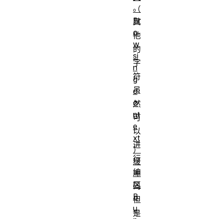
。
（
Br
其
o
他
w
的
si
字
n
符
g
虽
c
o
然
nt
可
e
以
xt
进
）
行
缓
编
冲
区
码
B
但
u
是