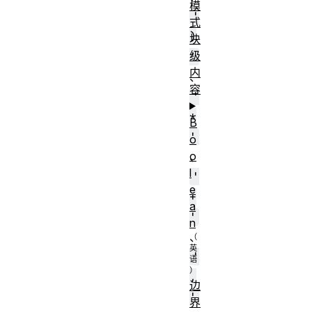
模
'
式
)
块
级
'
内
、
容
'
*
B
'
o
o
、
l
'
e
+
a
'
n
、
'
,
边
'
界