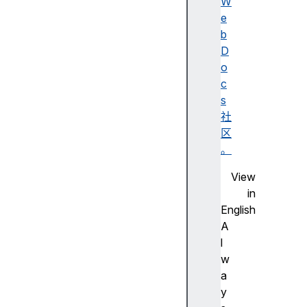
述
W
无
e
障
b
碍
D
名
o
称
c
A
s
d
社
o
区
b
。
e
View
F
in
la
English
s
A
h
l
步
w
进
a
尺
y
寸