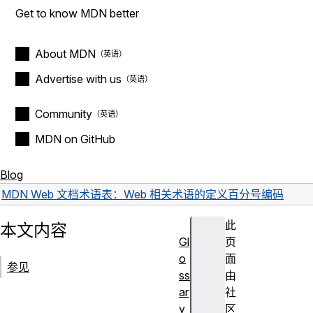
Get to know MDN better
About MDN
Advertise with us
Community
MDN on GitHub
Blog
MDN Web 文档术语表：Web 相关术语的定义
百分号编码
此
本文内容
Gl
页
o
面
参见
ss
由
ar
社
y
区