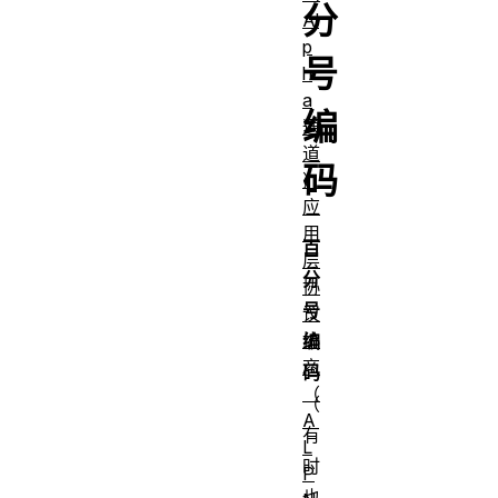
分
Al
p
号
h
a
编
通
道
码
）
应
用
百
层
分
协
号
议
协
编
商
码
（
（
A
有
L
时
P
也