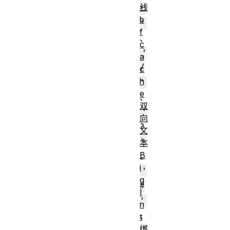
线
:
b
'
f
、
c
'
a
/
c
h
'
e
、
双
'
向
?
文
'
本
B
、
i
'
g
#
I
'
n
、
t
绑
'