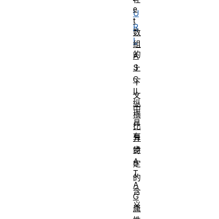
e
U
t
R
数
L
组
的
A
S
上
C
下
II
文
纵
中
横
具
比
有
异
步
特
A
定
T
的
A
含
G
义
属
。