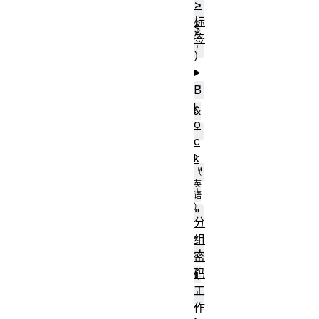
>
'
标
$
签
'
）
、
'
B
l
&
o
'
c
、
k
"
'
"
分
、
组
'
密
码
(
工
'
作
、