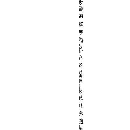
6
跟
4
替
B
换
a
字
s
符
e
的
li
A
n
S
e
C
I
I
B
的
C
十
P
4
六
7
进
l
制