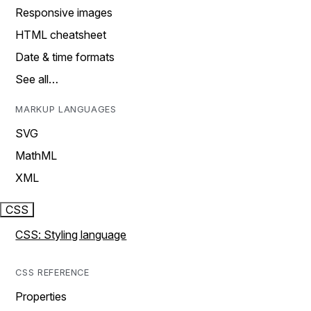
Responsive images
HTML cheatsheet
Date & time formats
See all…
MARKUP LANGUAGES
SVG
MathML
XML
CSS
CSS: Styling language
CSS REFERENCE
Properties