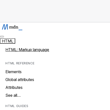
HTML
HTML: Markup language
HTML REFERENCE
Elements
Global attributes
Attributes
See all…
HTML GUIDES