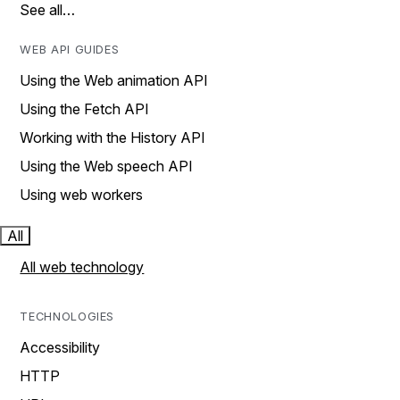
See all…
WEB API GUIDES
Using the Web animation API
Using the Fetch API
Working with the History API
Using the Web speech API
Using web workers
All
All web technology
TECHNOLOGIES
Accessibility
HTTP