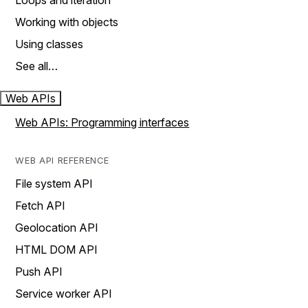
Loops and iteration
Working with objects
Using classes
See all…
Web APIs
Web APIs: Programming interfaces
WEB API REFERENCE
File system API
Fetch API
Geolocation API
HTML DOM API
Push API
Service worker API