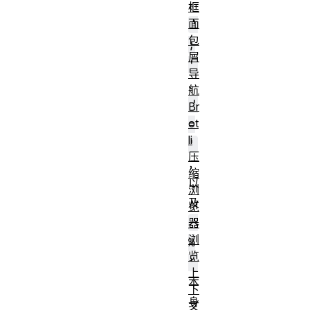
、
框
面
'
包
;
屑
'
导
、
航
'
Br
ot
=
li
'
压
，
缩
以
浏
及
览
'
器
浏
%
览
'
上
本
下
身
文