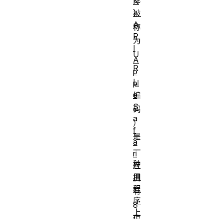
N
）
被
A
称
P
为
I
U
A
R
p
L
pl
e
编
S
码
a
）
f
是
a
一
ri
种
应
用
拥
程
有
序
8
上
位