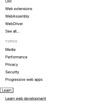
URI
Web extensions
WebAssembly
WebDriver
See all…
TOPICS
Media
Performance
Privacy
Security
Progressive web apps
Learn
Learn web development