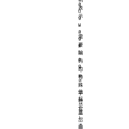
a
表
n
示
g
。
u
a
需
g
要
e
t
编
a
码
g
的
特
殊
信
字
标
符
贝
有
塞
：
尔
'
曲