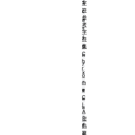
i
字
符
c
参
a
考
t
字
i
符
o
集
C
n
h
/
r
x
o
-
m
w
e
C
w
I
w
A
-
密
f
码
算
o