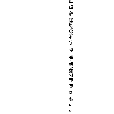
性
（
编
A
码
ttr
由
ib
英
ut
文
e
字
）
认
母
证
替
认
换
证
组
器
成
带
：
宽
B
“
a
%
s
”
e
后