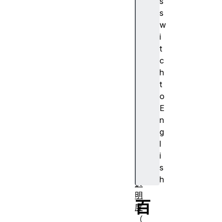
s
A
s
J
w
A
i
X
t
算
c
法
h
对
t
齐
o
容
E
器
n
对
g
齐
l
主
i
体
s
不
h
透
明
百
度
（