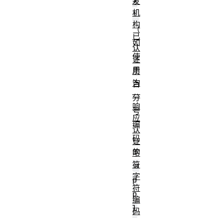
+
发
机
'
构
（
已
如
认
使
证
用
质
询
百
—
分
响
号
应
编
认
码
证
的
字
符
a
字
p
符
p
编
l
码