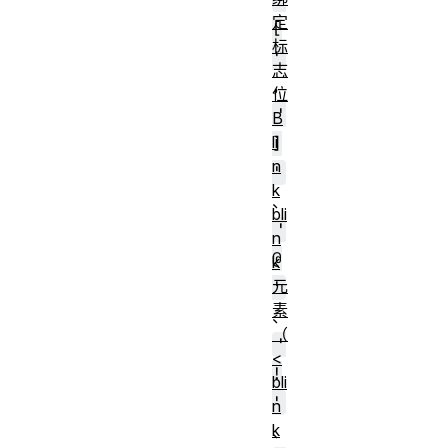
定
[
标
'
志
，
位
'
B
li
]
n
'
k
、
bli
'
n
@
k
元
'
素
、
（
'
<
!
bli
'
n
k
、