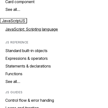
Card component
See all…
JavaScript
JS
JavaScript: Scripting language
JS REFERENCE
Standard built-in objects
Expressions & operators
Statements & declarations
Functions
See all…
JS GUIDES
Control flow & error handing