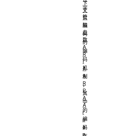
下
字
文
符
实
际
编
参
码
数
的
A
编
R
码
I
机
A
A
制
R
，
P
其
A
中
A
的
r
编
p
a
码
n
在