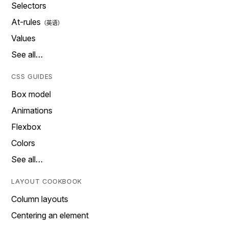
Selectors
At-rules
Values
See all…
CSS GUIDES
Box model
Animations
Flexbox
Colors
See all…
LAYOUT COOKBOOK
Column layouts
Centering an element