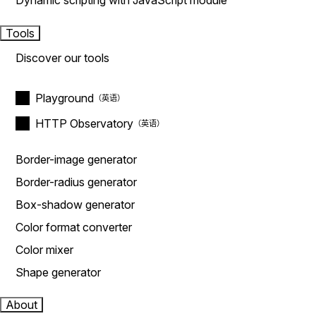
Dynamic scripting with JavaScript module
Tools
Discover our tools
Playground
HTTP Observatory
Border-image generator
Border-radius generator
Box-shadow generator
Color format converter
Color mixer
Shape generator
About