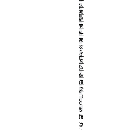
法
r
密
m
码
-
套
u
件
密
r
文
l
类
e
客
n
户
c
端
渲
o
染
d
（
e
C
d
S
消
R
）
息