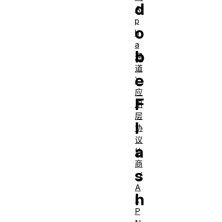
d
Al
p
o
h
a
b
通
道
e
）
应
F
用
层
l
协
议
a
协
商
s
（
A
h
L
P