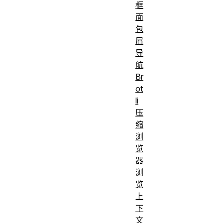
框
面
包
屑
导
航
Br
ot
li
压
缩
浏
览
器
浏
览
上
下
文