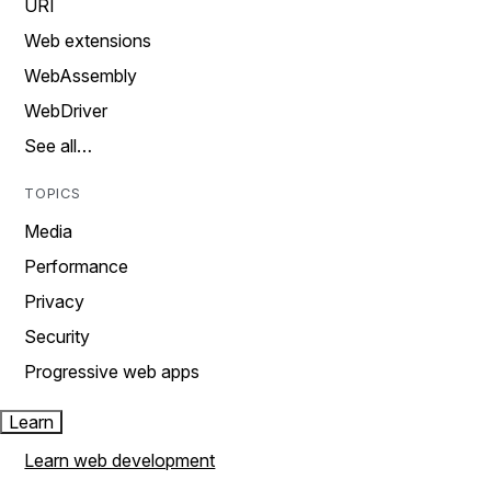
URI
Web extensions
WebAssembly
WebDriver
See all…
TOPICS
Media
Performance
Privacy
Security
Progressive web apps
Learn
Learn web development