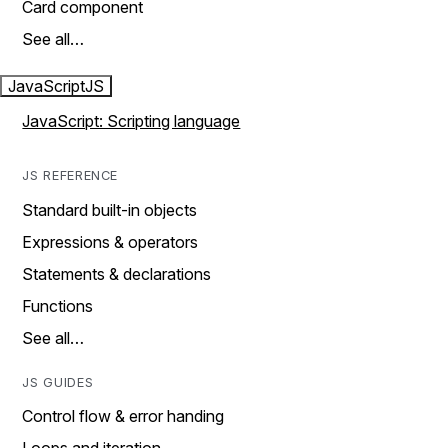
Card component
See all…
JavaScript
JS
JavaScript: Scripting language
JS REFERENCE
Standard built-in objects
Expressions & operators
Statements & declarations
Functions
See all…
JS GUIDES
Control flow & error handing