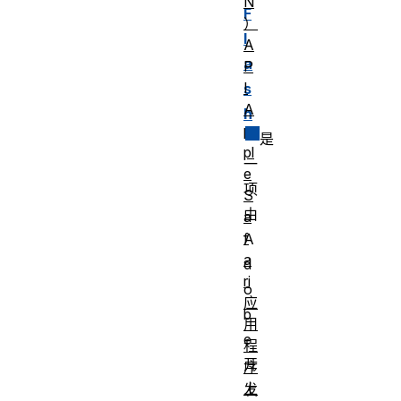
N
F
）
l
A
a
P
I
s
A
h
p
是
pl
一
e
项
S
由
a
f
A
a
d
ri
o
应
b
用
e
程
开
序
上
发