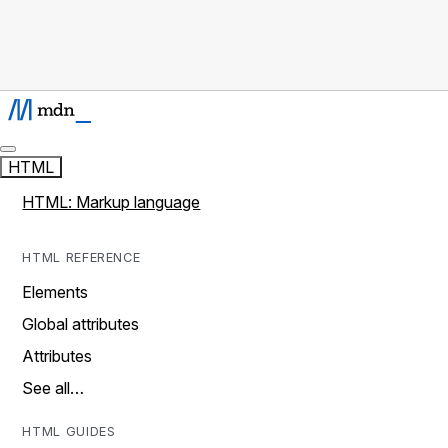
HTML
HTML: Markup language
HTML REFERENCE
Elements
Global attributes
Attributes
See all…
HTML GUIDES