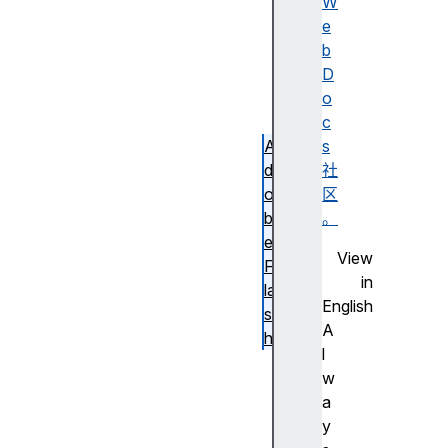
述
W
无
e
障
b
碍
D
名
o
称
c
A
s
d
社
o
区
b
。
e
View
F
in
la
English
s
A
h
l
步
w
进
a
尺
y
寸