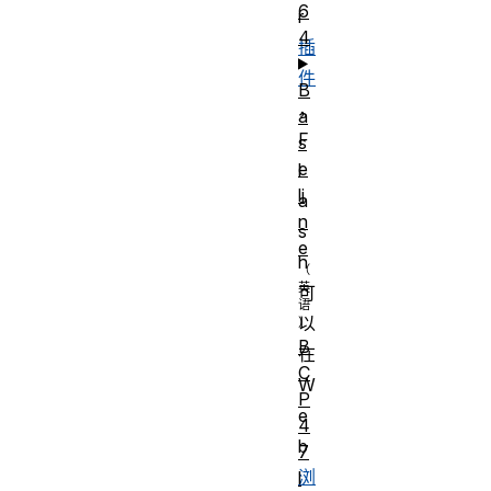
6
r
4
插
件
B
，
a
F
s
e
l
li
a
n
s
e
h
可
以
B
在
C
W
P
e
4
b
7
浏
l