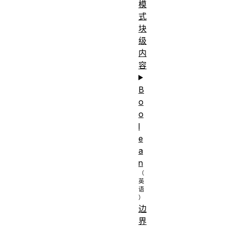
模
式
块
级
内
容
B
o
o
l
e
a
n
边
界