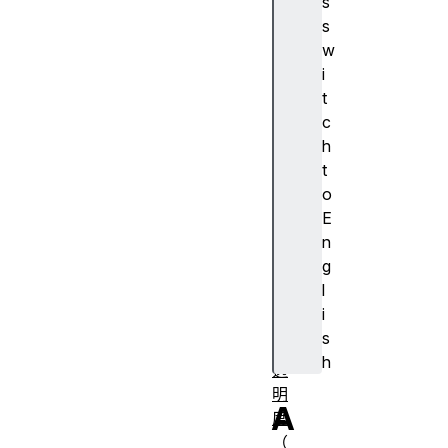
s
A
s
J
w
A
i
X
t
算
c
法
h
对
t
齐
o
容
E
器
n
对
g
齐
l
主
i
体
s
不
h
透
明
A
度
（