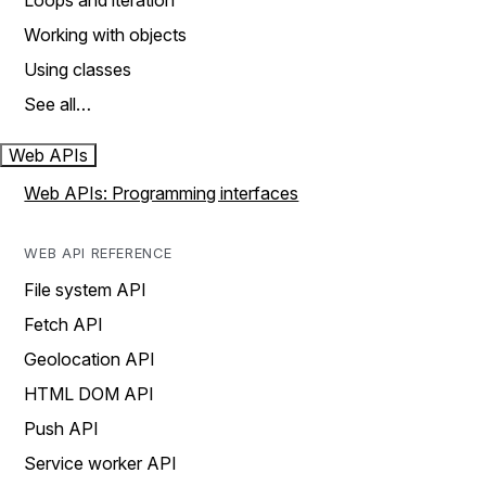
Loops and iteration
Working with objects
Using classes
See all…
Web APIs
Web APIs: Programming interfaces
WEB API REFERENCE
File system API
Fetch API
Geolocation API
HTML DOM API
Push API
Service worker API