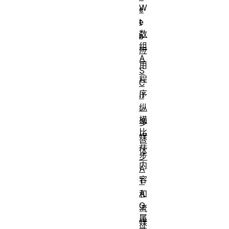
W
e
t
e
数
b
组
应
A
用
S
程
C
序
II
纵
、
横
多
比
媒
异
体
步
内
A
容
T
A
和
G
流
属
媒