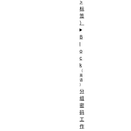
>
标
签
）
B
l
o
c
k
分
组
密
码
工
作