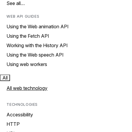
See all…
WEB API GUIDES
Using the Web animation API
Using the Fetch API
Working with the History API
Using the Web speech API
Using web workers
All
All web technology
TECHNOLOGIES
Accessibility
HTTP