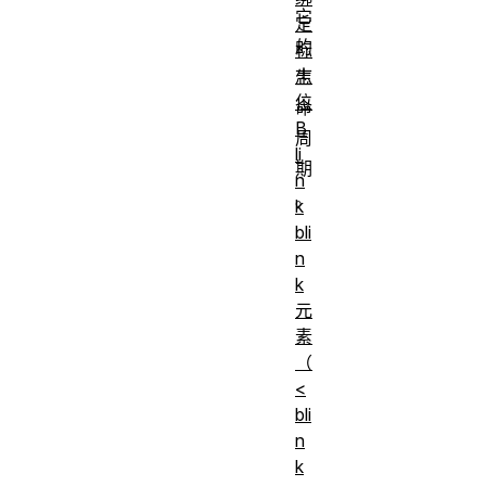
它
定
的
标
志
生
位
命
B
周
li
期
n
。
k
bli
n
k
元
素
（
<
bli
n
k