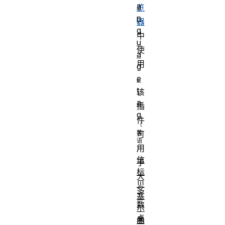
a
览
n
器
g
中
u
使
a
用
g
。
e
t
该
a
插
g
件
可
用
信
于
标
大
贝
多
塞
数
尔
桌
曲