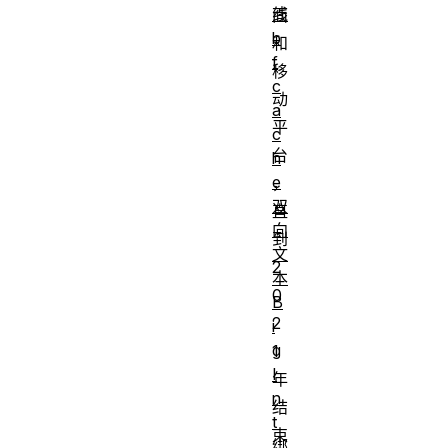
线
面
b
和
f
移
c
动
a
平
c
台
h
e
，
双
直
向
到
文
2
本
0
B
2
i
g
1
I
年
n
结
t
束
绑