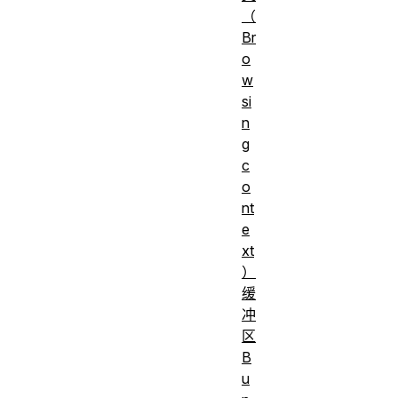
（
Br
o
w
si
n
g
c
o
nt
e
xt
）
缓
冲
区
B
u