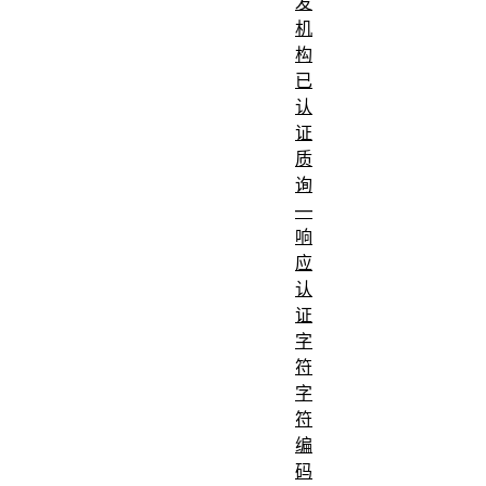
发
机
构
已
认
证
质
询
—
响
应
认
证
字
符
字
符
编
码