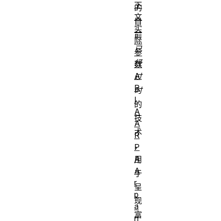
下
的
文
目
实
前
际
已
参
经
数
A
过
R
时
I
的
A
技
A
术
R
，
P
A
用
A
于
r
呈
p
现
a
富
n