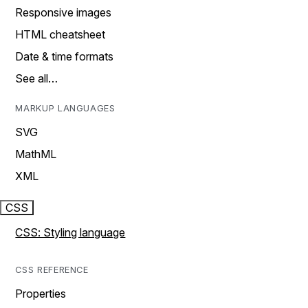
Responsive images
HTML cheatsheet
Date & time formats
See all…
MARKUP LANGUAGES
SVG
MathML
XML
CSS
CSS: Styling language
CSS REFERENCE
Properties