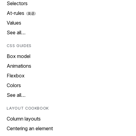
Selectors
At-rules
Values
See all…
CSS GUIDES
Box model
Animations
Flexbox
Colors
See all…
LAYOUT COOKBOOK
Column layouts
Centering an element