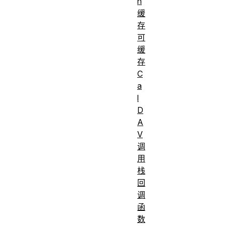
n
缓
存
可
缓
存
C
a
l
D
A
V
调
用
栈
回
调
函
数