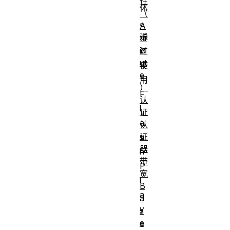
性
体
（
。
A
通
ttr
ib
过
ut
使
e
用
）
F
认
l
证
a
认
证
s
器
h
带
P
宽
l
B
a
a
y
s
e
e