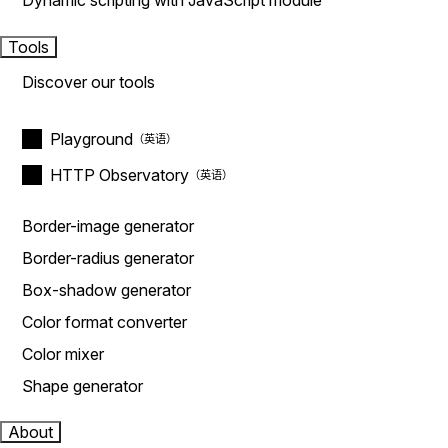
Dynamic scripting with JavaScript module
Tools
Discover our tools
Playground
HTTP Observatory
Border-image generator
Border-radius generator
Box-shadow generator
Color format converter
Color mixer
Shape generator
About