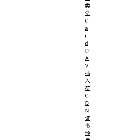
类
法
C
a
r
d
D
A
V
插
入
符
C
D
N
证
书
颁