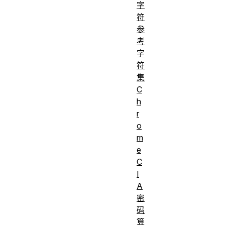
字
符
参
考
字
符
集
C
h
r
o
m
e
C
I
A
密
码
算