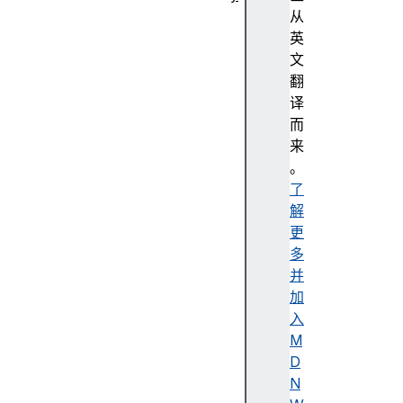
抽
从
象
英
编
文
程
翻
强
译
调
而
色
来
无
。
障
了
碍
解
无
更
障
多
碍
并
树
加
无
入
障
M
碍
D
描
N