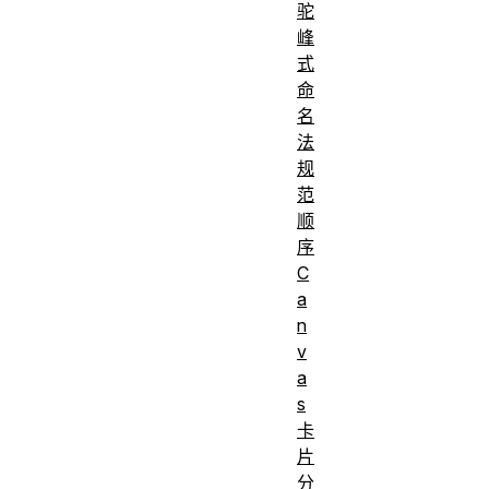
驼
峰
式
命
名
法
规
范
顺
序
C
a
n
v
a
s
卡
片
分