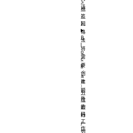
>
话
标
，
签
）
网
格
B
法
l
将
o
需
c
要
k
创
建
额
分
外
组
的
密
码
行
工
/
作
列