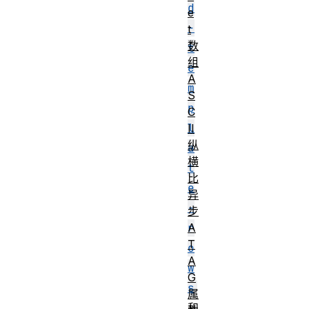
d
e
-
t
数
t
组
e
A
m
S
p
C
l
II
纵
a
横
t
比
e
异
-
步
r
A
T
o
A
w
G
s
属
和