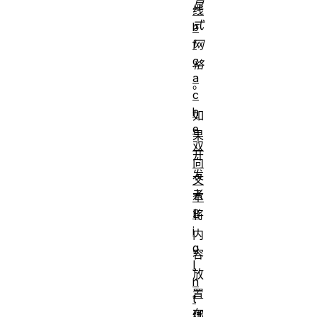
显
线
式
b
f
网
c
格
a
。
c
h
如
e
果
双
开
向
发
文
者
本
B
将
i
内
g
容
I
放
n
置
t
在
绑