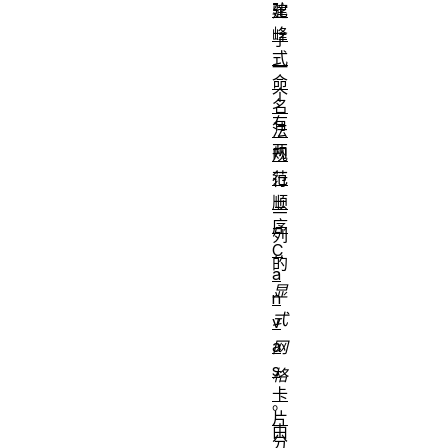
驼
建
峰
了
式
一
命
个
名
有
法
两
规
范
行
顺
三
序
列
C
的
a
显
n
式
v
a
网
s
格
卡
。
片
由
分