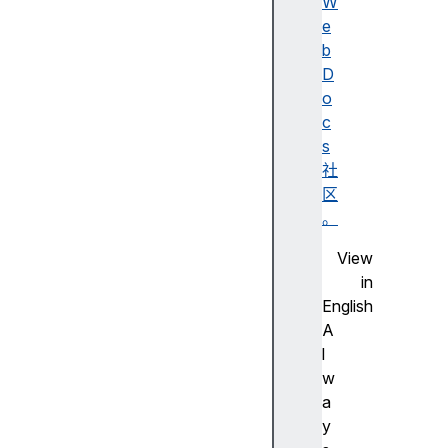
述
W
无
e
障
b
碍
D
名
o
称
c
A
s
d
社
o
区
b
。
e
View
F
in
la
English
s
A
h
l
步
w
进
a
尺
y
寸