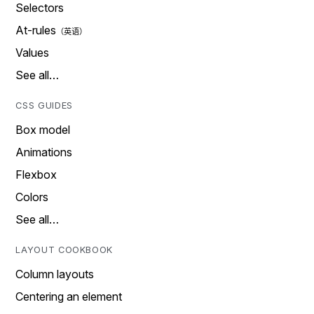
Selectors
At-rules
Values
See all…
CSS GUIDES
Box model
Animations
Flexbox
Colors
See all…
LAYOUT COOKBOOK
Column layouts
Centering an element