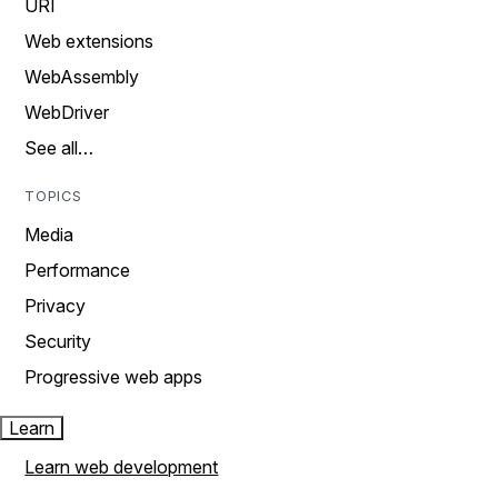
URI
Web extensions
WebAssembly
WebDriver
See all…
TOPICS
Media
Performance
Privacy
Security
Progressive web apps
Learn
Learn web development