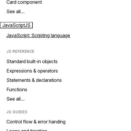
Card component
See all…
JavaScript
JS
JavaScript: Scripting language
JS REFERENCE
Standard built-in objects
Expressions & operators
Statements & declarations
Functions
See all…
JS GUIDES
Control flow & error handing