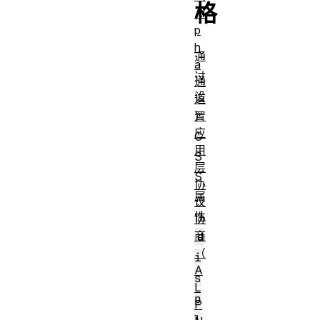
格
Al
p
h
通
a
过
通
设
道
）
置
应
C
用
S
层
S
协
属
议
性
协
商
d
（
i
A
s
L
p
P
l