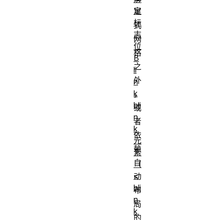
定
显
标
式
志
网
位
格
B
之
li
外
n
k
，
bli
或
n
者
k
依
元
赖
素
自
（
<
动
bli
布
n
局
k
的