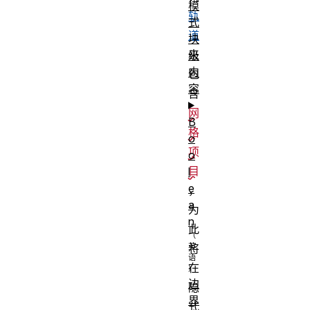
模
轨
式
道
块
来
级
内
包
容
含
网
B
格
o
项
o
目
l
e
，
a
为
n
此
将
在
边
隐
界
式