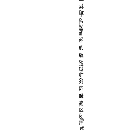
（
到
Br
了
o
已
w
定
si
义
n
g
的
c
轨
o
道
nt
之
e
外
xt
的
）
缓
时
冲
候
区
，
B
隐
u
式