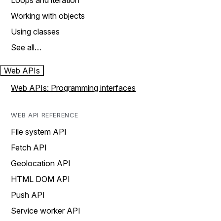
Loops and iteration
Working with objects
Using classes
See all…
Web APIs
Web APIs: Programming interfaces
WEB API REFERENCE
File system API
Fetch API
Geolocation API
HTML DOM API
Push API
Service worker API