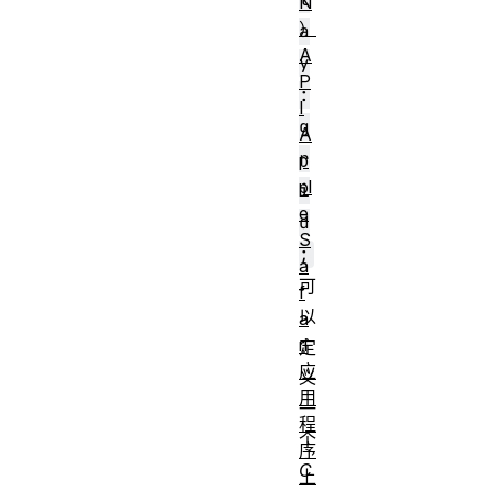
N
）
a
A
y
P
:
I
g
A
r
p
pl
i
e
d
S
;
a
可
f
以
a
ri
定
应
义
用
一
程
个
序
C
上