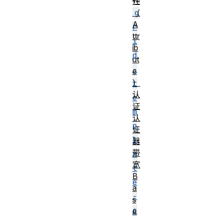
性
g
（
A
r
ttr
i
ib
d
ut
-
e
）
t
认
e
证
m
认
p
证
l
器
带
a
宽
t
B
e
a
-
s
c
e