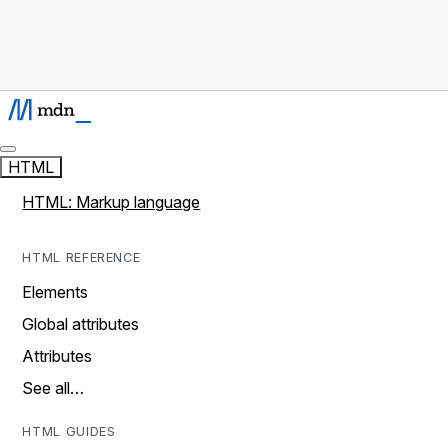
HTML
HTML: Markup language
HTML REFERENCE
Elements
Global attributes
Attributes
See all…
HTML GUIDES