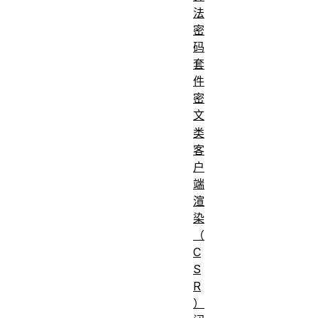
法
密
码
套
件
密
文
类
客
户
端
渲
染
（
C
S
R
）