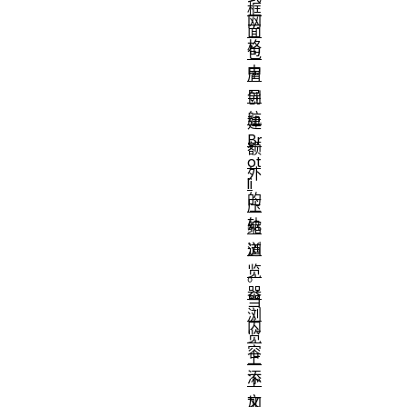
框
网
面
格
包
中
屑
导
创
航
建
Br
额
ot
外
li
的
压
轨
缩
浏
道
览
。
器
当
浏
内
览
容
上
添
下
文
加