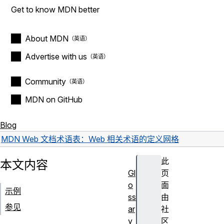
Get to know MDN better
About MDN
Advertise with us
Community
MDN on GitHub
Blog
MDN Web 文档术语表：Web 相关术语的定义
网格
此
本文内容
Gl
页
o
面
示例
ss
由
参见
ar
社
y
区