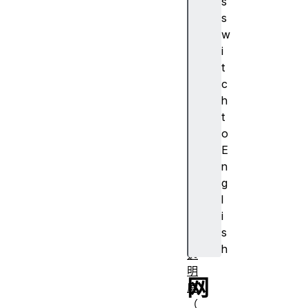
s
A
s
J
w
A
i
X
t
算
c
法
h
对
t
齐
o
容
E
器
n
对
g
齐
l
主
i
体
s
不
h
透
明
网
度
（