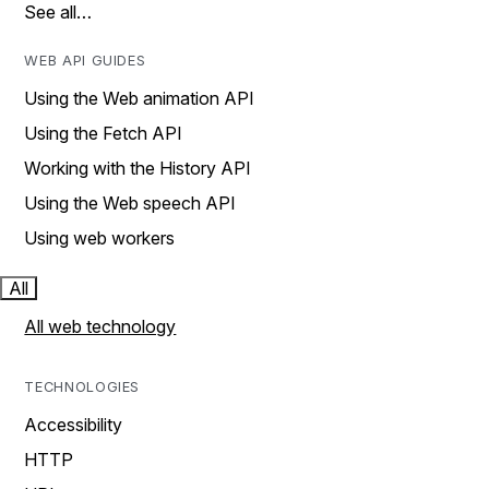
See all…
WEB API GUIDES
Using the Web animation API
Using the Fetch API
Working with the History API
Using the Web speech API
Using web workers
All
All web technology
TECHNOLOGIES
Accessibility
HTTP