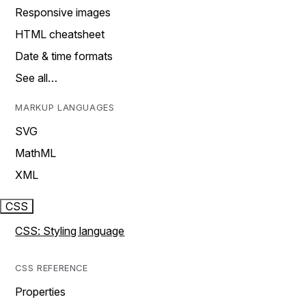
Responsive images
HTML cheatsheet
Date & time formats
See all…
MARKUP LANGUAGES
SVG
MathML
XML
CSS
CSS: Styling language
CSS REFERENCE
Properties