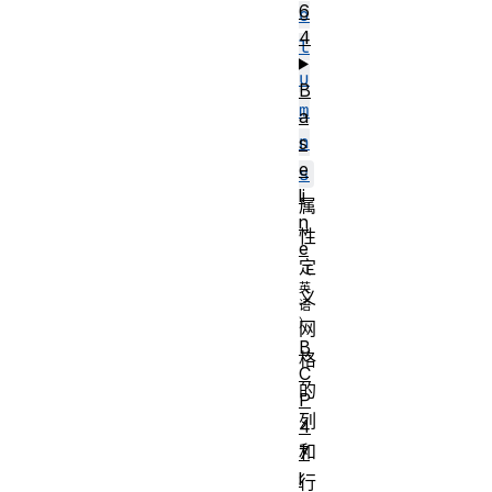
6
o
4
l
u
B
m
a
n
s
e
s
li
属
n
性
e
定
义
网
B
格
C
的
P
列
4
和
7
l
行