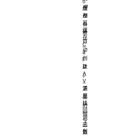
n
网
缓
存
格
可
会
缓
被
存
自
C
动
a
创
l
D
建
A
。
V
调
下
用
面
栈
的
回
例
调
子
函
创
数