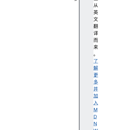
抽
从
象
英
编
文
程
翻
强
译
调
而
色
来
无
。
障
了
碍
解
无
更
障
多
碍
并
树
加
无
入
障
M
碍
D
描
N