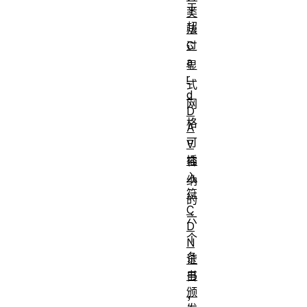
于
类
超
法
C
过
a
显
r
式
d
网
D
格
A
可
V
插
容
入
纳
符
的
C
六
D
个
N
条
证
书
目
颁
，