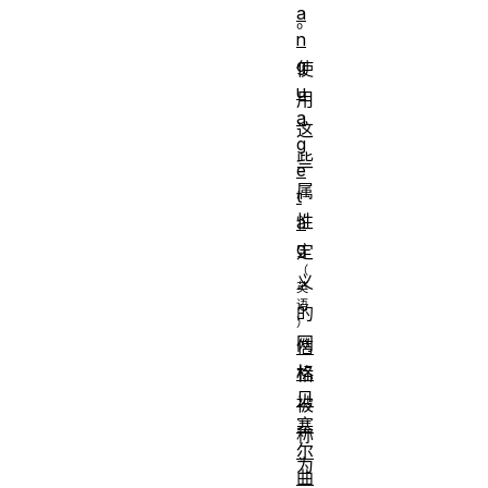
a
。
n
g
使
u
用
a
这
g
些
e
属
t
性
a
g
定
义
的
网
信
标
格
贝
被
塞
称
尔
为
曲