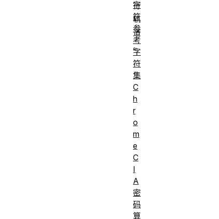
字
行
符
轨
参
道
考
。
字
符
集
C
h
r
o
m
e
C
I
A
密
码
算