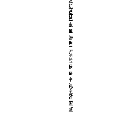
发
此
机
网
构
格
已
中
认
证
的
质
第
询
三
—
行
响
将
应
是
认
证
一
字
个
符
隐
字
式
符
网
编
格
码