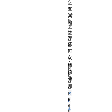
S
下
文
S
实
网
际
格
参
。
数
你
A
还
R
I
可
A
以
A
继
R
续
P
使
A
用
A
r
g
p
r
a
i
n