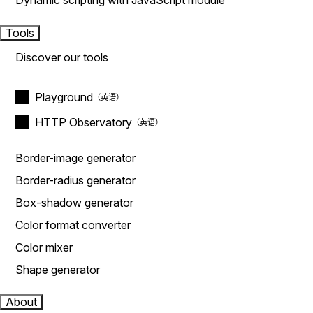
Dynamic scripting with JavaScript module
Tools
Discover our tools
Playground
HTTP Observatory
Border-image generator
Border-radius generator
Box-shadow generator
Color format converter
Color mixer
Shape generator
About