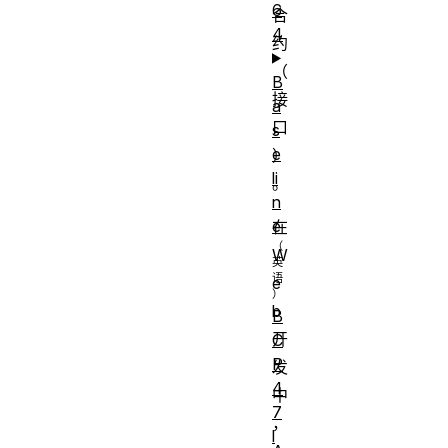
6
合
4
约
（
B
接
a
口
s
e
）
li
。
n
e
在
W
e
b
B
开
C
P
发
4
中
7
，
l