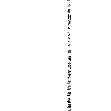
面
e
t
相
数
对
组
）
A
。
S
A
C
P
II
纵
I
横
可
比
被
异
视
步
为
A
提
T
A
供
G
它
属
的