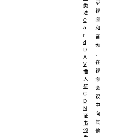
录
类
视
法
频
C
a
和
r
音
d
频
D
、
A
在
V
视
插
入
频
符
会
C
议
D
中
N
向
证
其
书
颁
他