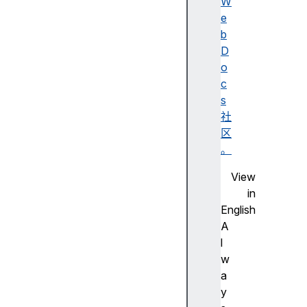
述
W
无
e
障
b
碍
D
名
o
称
c
A
s
d
社
o
区
b
。
e
View
F
in
la
English
s
A
h
l
步
w
进
a
尺
y
寸