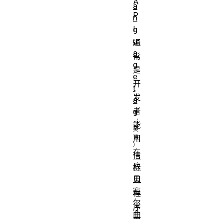
A
a
P
n
I
g
u
通
a
常
g
是
e
开
t
发
a
者
g
能
用
在
信
应
标
贝
用
塞
程
尔
序
曲