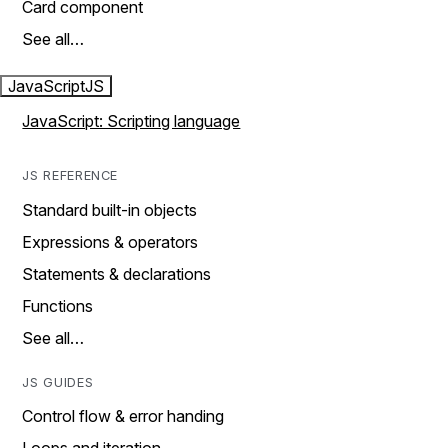
Card component
See all…
JavaScript
JS
JavaScript: Scripting language
JS REFERENCE
Standard built-in objects
Expressions & operators
Statements & declarations
Functions
See all…
JS GUIDES
Control flow & error handing