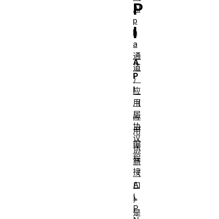
P
Al
p
I
h
a
通
A
道
P
）
I
应
用
（
层
应
协
用
议
编
协
程
商
接
（
A
口
L
）
P
是