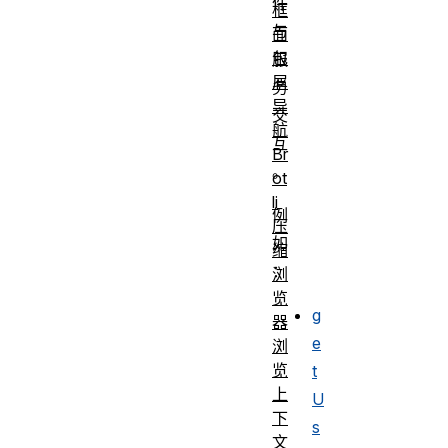
件
框
与
面
包
服
屑
务
导
交
航
互
Br
。
ot
li
例
压
如
缩
：
浏
览
g
器
e
浏
览
t
上
U
下
s
文