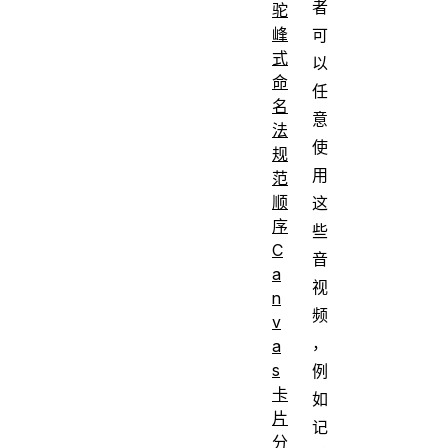
者
驼
峰
可
式
以
命
任
名
意
法
使
规
用
范
顺
这
序
些
C
音
a
视
n
频
v
，
a
s
例
卡
如
片
记
分