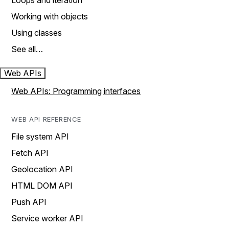
Loops and iteration
Working with objects
Using classes
See all…
Web APIs
Web APIs: Programming interfaces
WEB API REFERENCE
File system API
Fetch API
Geolocation API
HTML DOM API
Push API
Service worker API