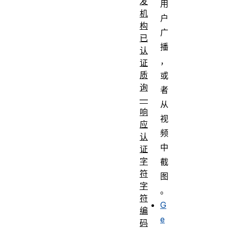
发
用
机
户
构
广
已
播
认
，
证
质
或
询
者
—
从
响
视
应
频
认
中
证
字
截
符
图
字
。
符
G
编
e
码