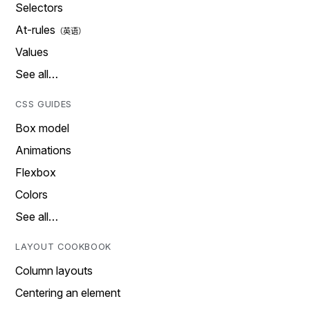
Selectors
At-rules
Values
See all…
CSS GUIDES
Box model
Animations
Flexbox
Colors
See all…
LAYOUT COOKBOOK
Column layouts
Centering an element