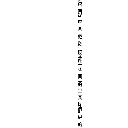
性
应
（
用
A
与
ttr
ib
其
ut
他
e
软
）
硬
认
件
证
之
认
证
间
器
的
带
一
宽
个
B
简
a
单
s
e
的