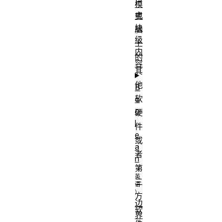
户
模
电
式
块
脑
级
上
内
的
容
其
他
B
软
o
o
硬
l
件
e
或
a
者
n
第
三
方
边
软
界