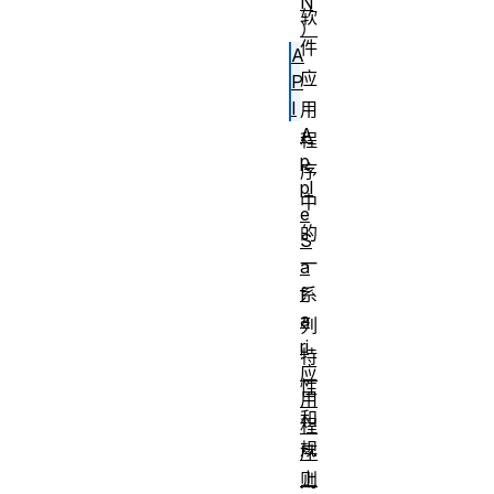
N
软
）
件
A
应
P
I
用
A
程
p
序
pl
中
e
的
S
一
a
f
系
a
列
ri
特
应
性
用
和
程
规
序
上
则