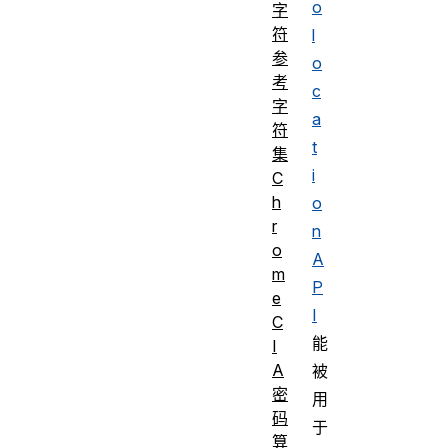
o
字
符
l
参
o
考
c
字
a
符
t
集
i
C
h
o
r
n
o
A
m
P
e
I
C
能
I
A
被
密
用
码
于
算