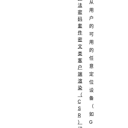
从
法
用
密
户
码
套
的
件
可
密
用
文
的
类
任
客
意
户
定
端
渲
位
染
设
（
备
C
（
S
如
R
G
）