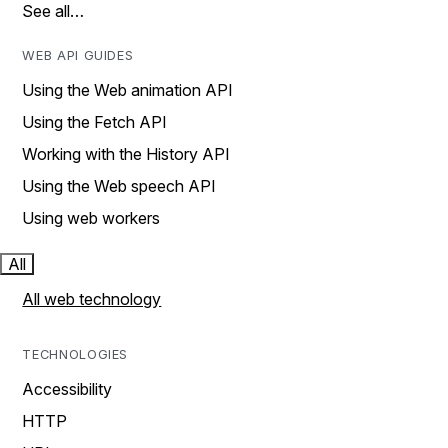
See all…
WEB API GUIDES
Using the Web animation API
Using the Fetch API
Working with the History API
Using the Web speech API
Using web workers
All
All web technology
TECHNOLOGIES
Accessibility
HTTP