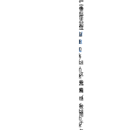
、
定
事
标
件
志
和
位
U
B
li
R
n
L
k
）
bli
，
n
这
k
些
元
素
特
（
性
<
被
bli
用
n
于
k