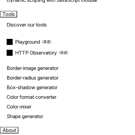
Dynamic scripting with JavaScript module
Tools
Discover our tools
Playground
HTTP Observatory
Border-image generator
Border-radius generator
Box-shadow generator
Color format converter
Color mixer
Shape generator
About