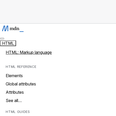
HTML
HTML: Markup language
HTML REFERENCE
Elements
Global attributes
Attributes
See all…
HTML GUIDES