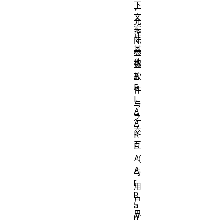
下
，
文
允
实
许
际
其
参
他
数
A
软
R
件
I
与
A
之
A
交
R
互
P
A
（
A
与
r
用
p
户
a
界
n