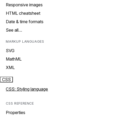
Responsive images
HTML cheatsheet
Date & time formats
See all…
MARKUP LANGUAGES
SVG
MathML
XML
CSS
CSS: Styling language
CSS REFERENCE
Properties