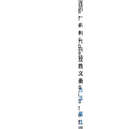
中
线
的
b
一
f
c
系
a
列
c
代
h
码
e
特
双
性
向
文
（
本
如
B
方
i
法
g
、
I
属
n
t
性
绑