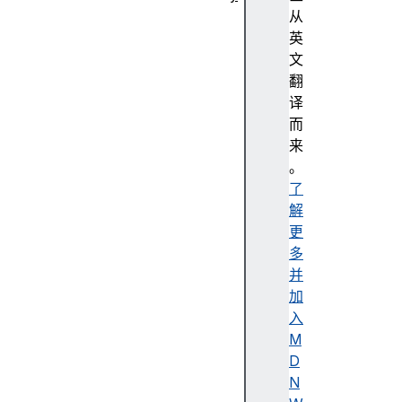
抽
从
象
英
编
文
程
翻
强
译
调
而
色
来
无
。
障
了
碍
解
无
更
障
多
碍
并
树
加
无
入
障
M
碍
D
描
N