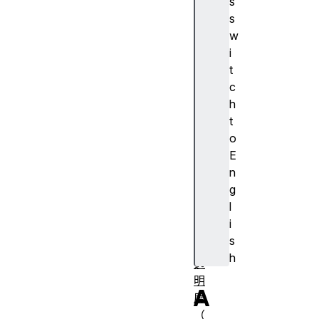
s
A
s
J
w
A
i
X
t
算
c
法
h
对
t
齐
o
容
E
器
n
对
g
齐
l
主
i
体
s
不
h
透
明
A
度
（