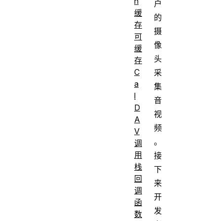
n
户
缓
的
存
摄
可
像
缓
头
存
C
采
a
集
l
音
D
视
A
频
V
。
调
用
接
栈
下
回
来
调
开
函
发
数