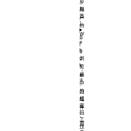
与
>
标
用
签
户
）
的
W
B
e
l
b
o
c
浏
k
览
器
中
的
分
组
组
密
件
码
、
工
用
作