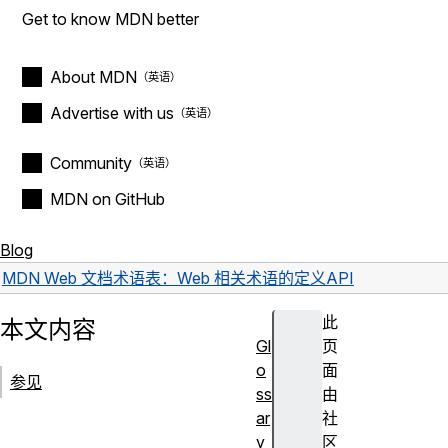
Get to know MDN better
About MDN
Advertise with us
Community
MDN on GitHub
Blog
MDN Web 文档术语表：Web 相关术语的定义
API
此
本文内容
Gl
页
o
面
参见
ss
由
ar
社
y
区