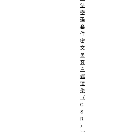
法
密
码
套
件
密
文
类
客
户
端
渲
染
（
C
S
R
）