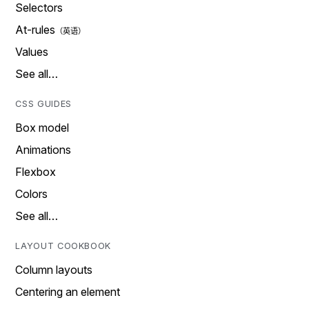
Selectors
At-rules
Values
See all…
CSS GUIDES
Box model
Animations
Flexbox
Colors
See all…
LAYOUT COOKBOOK
Column layouts
Centering an element