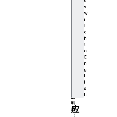
s
A
s
J
w
A
i
X
t
算
c
法
h
对
t
齐
o
容
E
器
n
对
g
齐
l
主
i
体
s
不
h
透
明
应
度
（