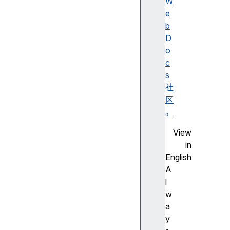
述
W
无
e
障
b
碍
D
名
o
称
c
A
s
d
社
o
区
b
。
e
View
F
in
la
English
s
A
h
l
步
w
进
a
尺
y
寸