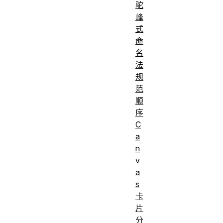
驼
峰
式
命
名
法
规
范
顺
序
C
a
n
v
a
s
卡
片
分