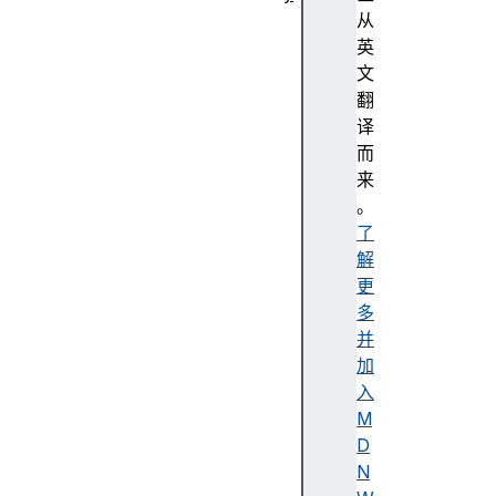
抽
从
象
英
编
文
程
翻
强
译
调
而
色
来
无
。
障
了
碍
解
无
更
障
多
碍
并
树
加
无
入
障
M
碍
D
描
N