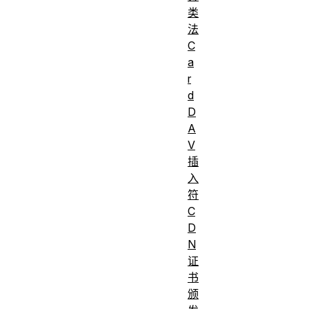
类
法
C
a
r
d
D
A
V
插
入
符
C
D
N
证
书
颁