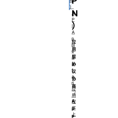
P
N
）
N
A
P
）
I
A
p
应
pl
用
e
层
S
a
协
f
议
a
协
ri
商
应
（
用
A
程
序
p
上
p