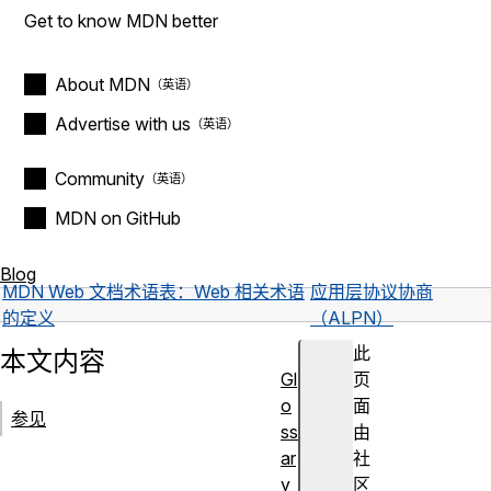
Get to know MDN better
About MDN
Advertise with us
Community
MDN on GitHub
Blog
MDN Web 文档术语表：Web 相关术语
应用层协议协商
的定义
（ALPN）
此
本文内容
Gl
页
o
面
参见
ss
由
ar
社
y
区