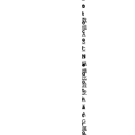
e
o
t
t
数
o
组
c
A
o
S
l
C
II
N
纵
e
横
g
比
o
异
t
步
i
A
T
a
A
t
G
i
属
o