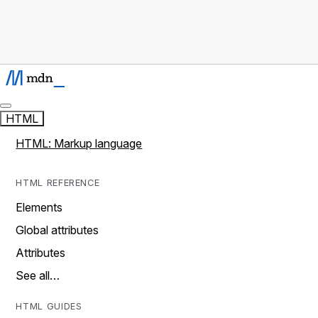
HTML
HTML: Markup language
HTML REFERENCE
Elements
Global attributes
Attributes
See all…
HTML GUIDES