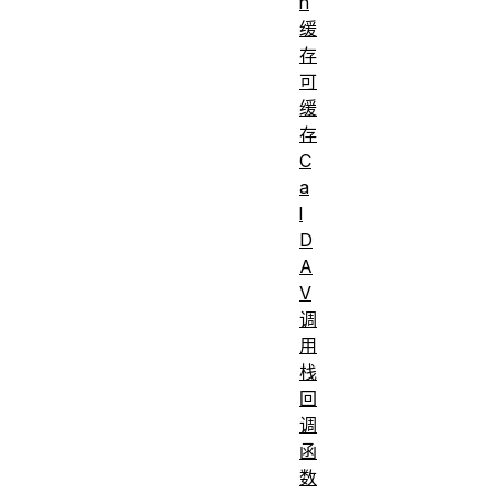
n
缓
存
可
缓
存
C
a
l
D
A
V
调
用
栈
回
调
函
数