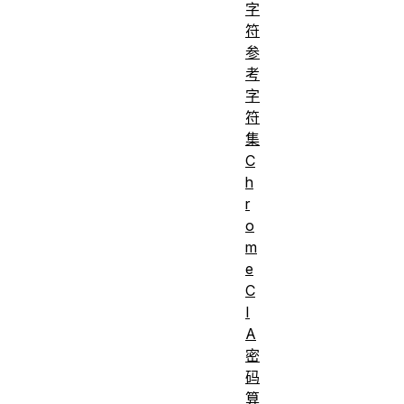
字
符
参
考
字
符
集
C
h
r
o
m
e
C
I
A
密
码
算