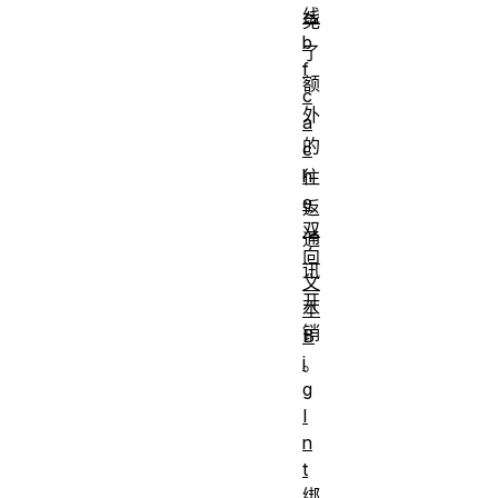
线
免
b
了
f
额
c
外
a
的
c
h
往
e
返
双
通
向
讯
文
开
本
销
B
i
。
g
协议
标识符字节
I
n
0x68 0x74
t
0x74 0x70 
HTTP/1.1
绑