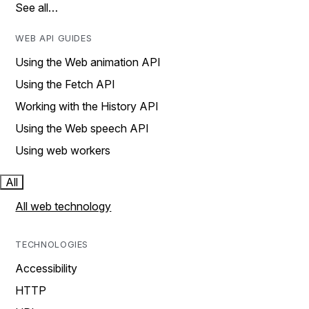
See all…
WEB API GUIDES
Using the Web animation API
Using the Fetch API
Working with the History API
Using the Web speech API
Using web workers
All
All web technology
TECHNOLOGIES
Accessibility
HTTP