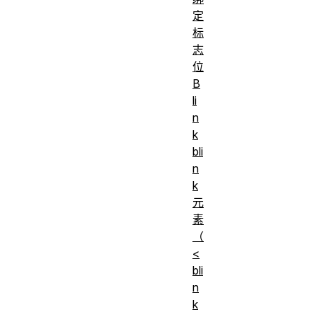
0x31 0x2E
定
0x31
（“http/
标
志
0x68
HTTP/2
位
0x32
（“h2”
B
基于明文
li
0x68 0x32
TCP
的
n
HTTP/2
0x63
（“h2c
k
bli
协议
n
0x68
HTTP/3
k
0x33
（“h3”
元
素
（
<
bli
n
k