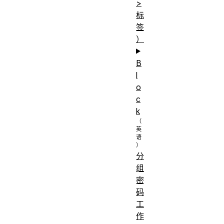
>
标
签
）
B
l
o
c
k
分
组
密
码
工
作