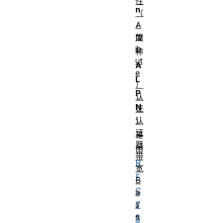
性
n
（
，
A
ttr
简
ib
称
ut
A
e
L
）
P
认
N
证
认
）
证
是
器
由
带
R
宽
F
B
C
a
s
7
e
3