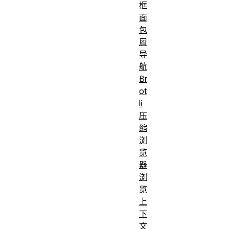
框
面
包
屑
导
航
Br
ot
li
压
缩
浏
览
器
浏
览
上
下
文