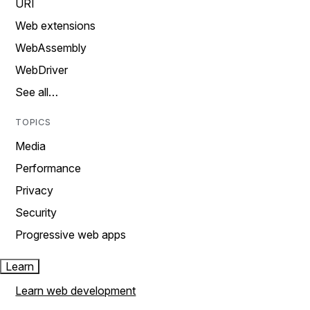
URI
Web extensions
WebAssembly
WebDriver
See all…
TOPICS
Media
Performance
Privacy
Security
Progressive web apps
Learn
Learn web development