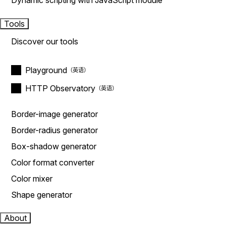
Dynamic scripting with JavaScript module
Tools
Discover our tools
Playground
HTTP Observatory
Border-image generator
Border-radius generator
Box-shadow generator
Color format converter
Color mixer
Shape generator
About