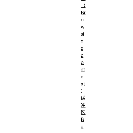
（
Br
o
w
si
n
g
c
o
nt
e
xt
）
缓
冲
区
B
u