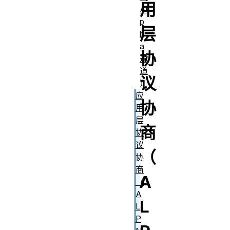
用
Al
p
层
h
a
协
通
道
议
）
应
协
用
层
商
协
议
（
协
商
A
（
A
L
L
P