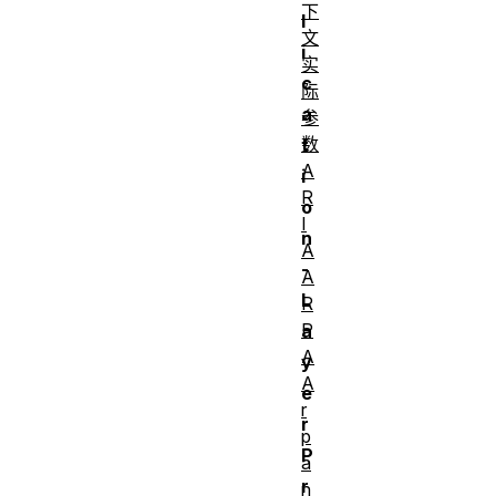
下
l
文
i
实
c
际
a
参
数
t
A
i
R
o
I
n
A
-
A
L
R
P
a
A
y
A
e
r
r
p
P
a
r
n