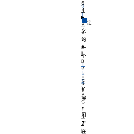
6
0
4
1
定
B
义
a
s
的
e
一
li
个
n
T
e
L
S
扩
B
展
C
，
P
用
4
于
7
l
在