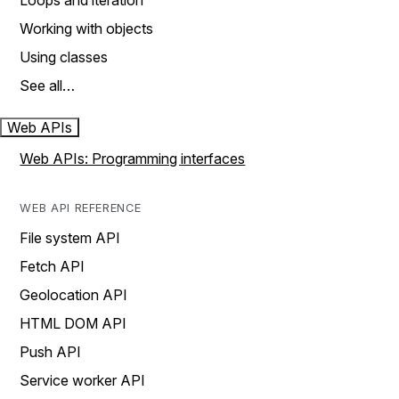
Loops and iteration
Working with objects
Using classes
See all…
Web APIs
Web APIs: Programming interfaces
WEB API REFERENCE
File system API
Fetch API
Geolocation API
HTML DOM API
Push API
Service worker API