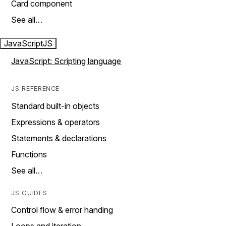
Card component
See all…
JavaScript
JS
JavaScript: Scripting language
JS REFERENCE
Standard built-in objects
Expressions & operators
Statements & declarations
Functions
See all…
JS GUIDES
Control flow & error handing