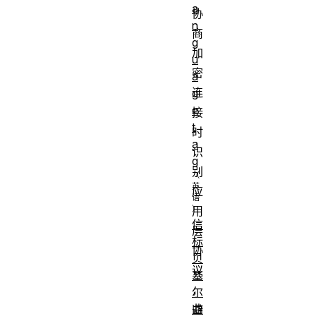
a
协
n
商
g
加
u
密
a
连
g
e
接
t
时
a
识
g
别
应
用
信
层
标
协
贝
议
塞
，
尔
曲
避