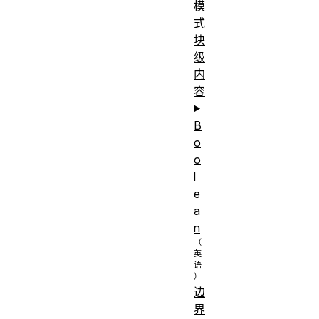
模
式
块
级
内
容
B
o
o
l
e
a
n
边
界