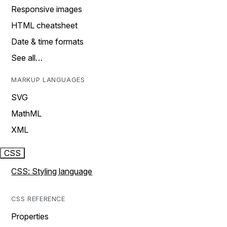
Responsive images
HTML cheatsheet
Date & time formats
See all…
MARKUP LANGUAGES
SVG
MathML
XML
CSS
CSS: Styling language
CSS REFERENCE
Properties