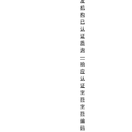
发
机
构
已
认
证
质
询
—
响
应
认
证
字
符
字
符
编
码