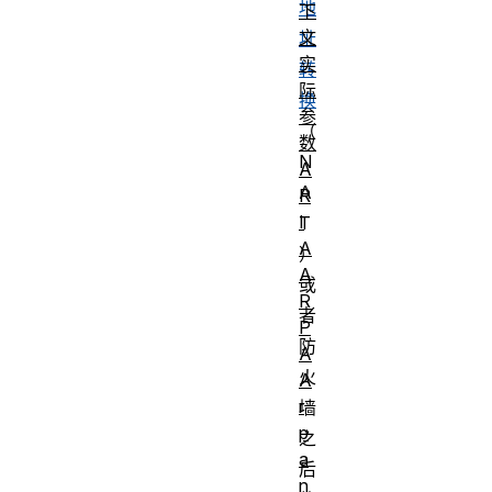
地
下
文
址
实
转
际
换
参
（
数
N
A
A
R
I
T
A
）
A
或
R
者
P
防
A
火
A
r
墙
p
之
a
后
n