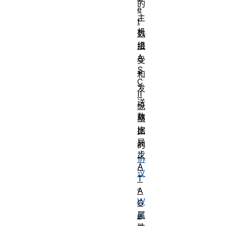
的
e
主
t
机
数
组
接
A
受
S
和
C
发
II
送
纵
数
横
比
据
异
的
步
协
A
议
T
。
A
W
G
属
e