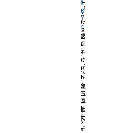
性
b
（
R
A
T
ttr
C
ib
使
ut
e
用
）
T
认
U
证
R
认
N
证
允
器
带
许
宽
互
B
联
a
网
s
上
e