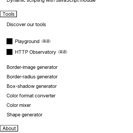
Dynamic scripting with JavaScript module
Tools
Discover our tools
Playground
HTTP Observatory
Border-image generator
Border-radius generator
Box-shadow generator
Color format converter
Color mixer
Shape generator
About