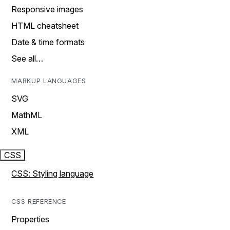
Responsive images
HTML cheatsheet
Date & time formats
See all…
MARKUP LANGUAGES
SVG
MathML
XML
CSS
CSS: Styling language
CSS REFERENCE
Properties