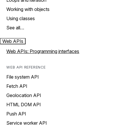
Loops and iteration
Working with objects
Using classes
See all…
Web APIs
Web APIs: Programming interfaces
WEB API REFERENCE
File system API
Fetch API
Geolocation API
HTML DOM API
Push API
Service worker API