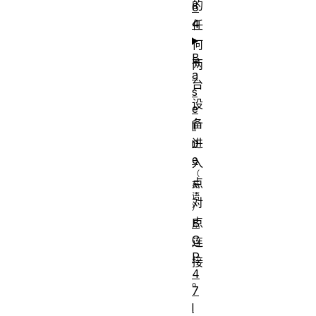
的
6
4
任
何
B
两
a
台
s
设
e
备
li
n
进
e
入
点
对
点
B
C
连
P
接
4
。
7
l