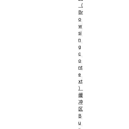
（
Br
o
w
si
n
g
c
o
nt
e
xt
）
缓
冲
区
B
u