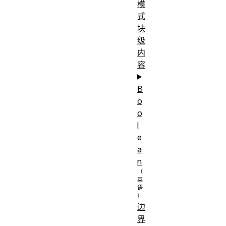
模
式
块
级
内
容
B
o
o
l
e
a
n
边
界