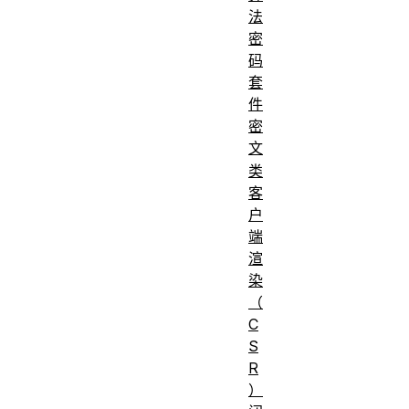
法
密
码
套
件
密
文
类
客
户
端
渲
染
（
C
S
R
）