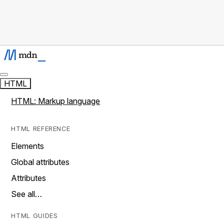
HTML
HTML: Markup language
HTML REFERENCE
Elements
Global attributes
Attributes
See all…
HTML GUIDES