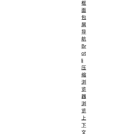
框
面
包
屑
导
航
Br
ot
li
压
缩
浏
览
器
浏
览
上
下
文