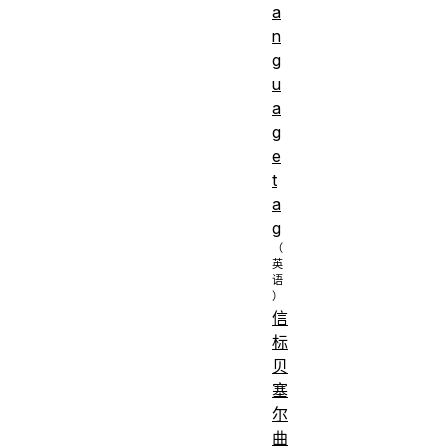
a
n
g
u
a
g
e
t
a
g
信
标
贝
塞
尔
曲