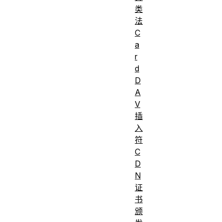
类
法
C
a
r
d
D
A
V
插
入
符
C
D
N
证
书
颁