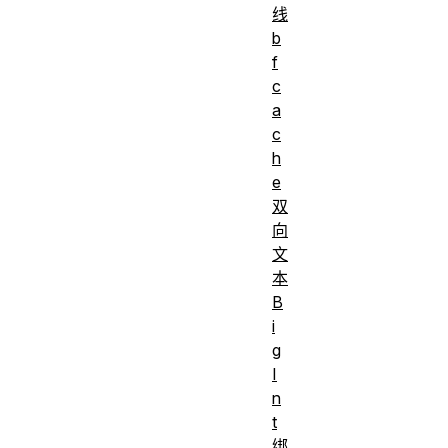
线
b
f
c
a
c
h
e
双
向
文
本
B
i
g
I
n
t
绑