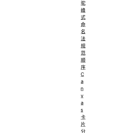
驼
峰
式
命
名
法
规
范
顺
序
C
a
n
v
a
s
卡
片
分