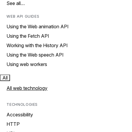
See all…
WEB API GUIDES
Using the Web animation API
Using the Fetch API
Working with the History API
Using the Web speech API
Using web workers
All
All web technology
TECHNOLOGIES
Accessibility
HTTP