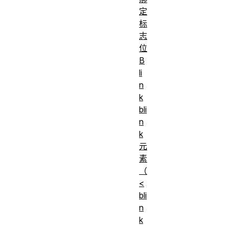
定
标
志
位
B
li
n
k
bli
n
k
元
素
（
<
bli
n
k