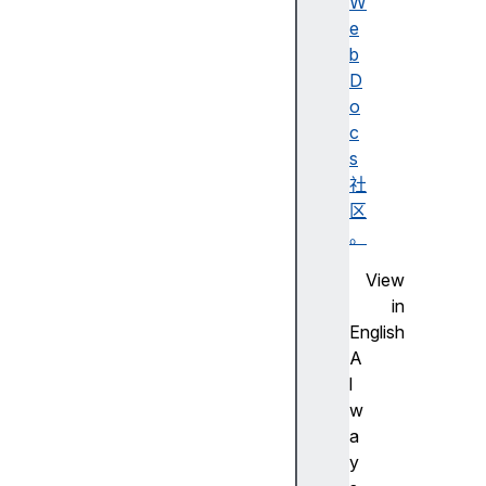
述
W
无
e
障
b
碍
D
名
o
称
c
A
s
d
社
o
区
b
。
e
View
F
in
la
English
s
A
h
l
步
w
进
a
尺
y
寸