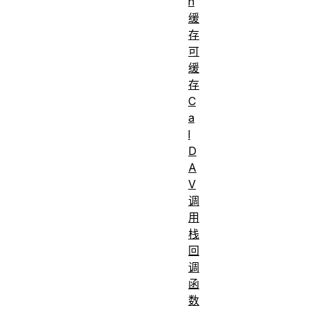
n
缓
存
可
缓
存
C
a
l
D
A
V
调
用
栈
回
调
函
数