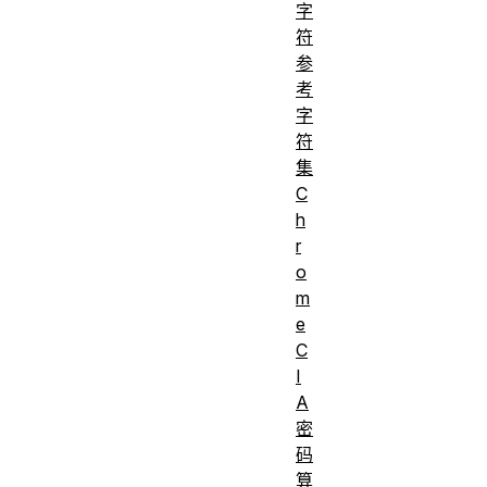
字
符
参
考
字
符
集
C
h
r
o
m
e
C
I
A
密
码
算