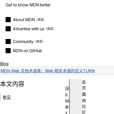
Get to know MDN better
About MDN
Advertise with us
Community
MDN on GitHub
Blog
MDN Web 文档术语表：Web 相关术语的定义
TURN
此
本文内容
Gl
页
o
面
参见
ss
由
ar
社
y
区