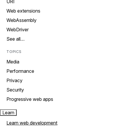
URI
Web extensions
WebAssembly
WebDriver
See all…
TOPICS
Media
Performance
Privacy
Security
Progressive web apps
Learn
Learn web development