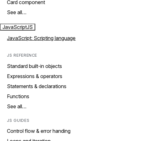
Card component
See all…
JavaScript
JS
JavaScript: Scripting language
JS REFERENCE
Standard built-in objects
Expressions & operators
Statements & declarations
Functions
See all…
JS GUIDES
Control flow & error handing