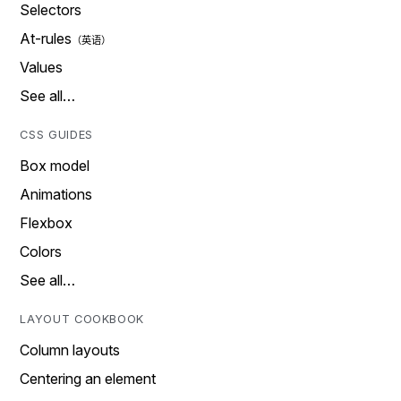
Selectors
At-rules
Values
See all…
CSS GUIDES
Box model
Animations
Flexbox
Colors
See all…
LAYOUT COOKBOOK
Column layouts
Centering an element