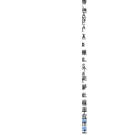
N
穿
）
透
A
N
P
A
I
T
A
p
）
pl
是
e
一
S
个
a
能
f
够
a
ri
让
应
位
用
于
程
网
序
络
上