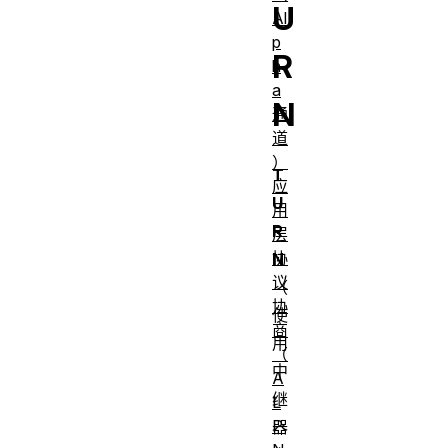
U
Al
p
R
h
a
N
通
道
）
T
应
U
用
R
层
协
N
议
（
协
使
商
用
（
中
A
继
L
P
器