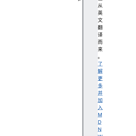
抽
从
象
英
编
文
程
翻
强
译
调
而
色
来
无
。
障
了
碍
解
无
更
障
多
碍
并
树
加
无
入
障
M
碍
D
描
N