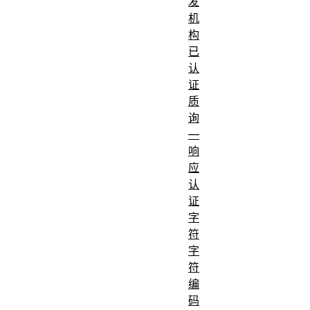
发
机
构
已
认
证
质
询
—
响
应
认
证
字
符
字
符
编
码