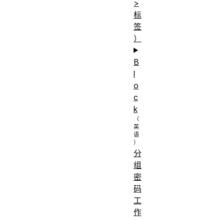
>
标
签
）
B
l
o
c
k
分
组
密
码
工
作