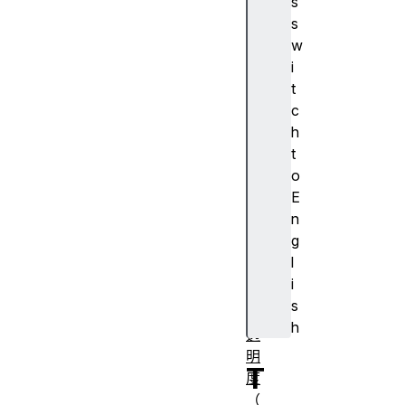
s
A
s
J
w
A
i
X
t
算
c
法
h
对
t
齐
o
容
E
器
n
对
g
齐
l
主
i
体
s
不
h
透
明
T
度
（