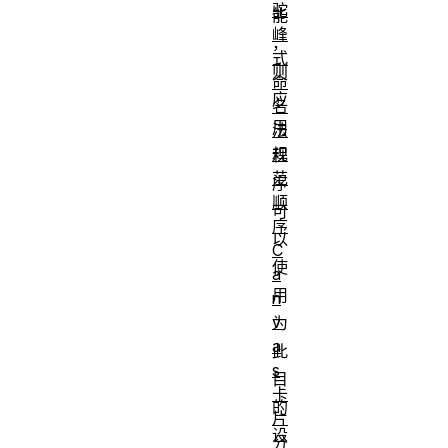
驼
能
峰
，
式
则
命
应
名
用
法
规
程
范
序
顺
可
序
以
C
使
a
用
n
v
为
a
此
s
目
卡
的
片
设
分