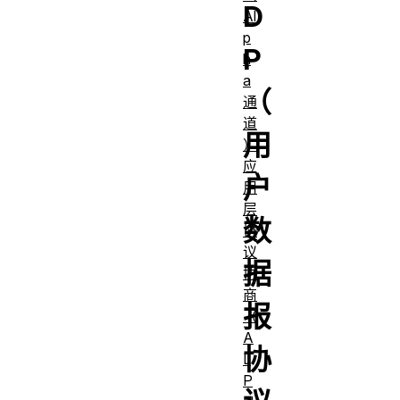
D
Al
p
P
h
a
（
通
道
用
）
应
户
用
层
数
协
议
据
协
商
报
（
A
协
L
P