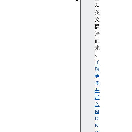
抽
从
象
英
编
文
程
翻
强
译
调
而
色
来
无
。
障
了
碍
解
无
更
障
多
碍
并
树
加
无
入
障
M
碍
D
描
N