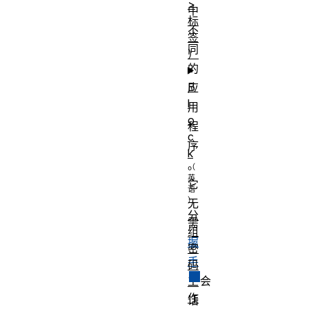
>
中
标
不
签
同
）
的
B
应
l
用
o
程
c
序
k
。
它
无
分
需
组
握
密
手
码
会
工
作
话