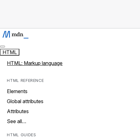
HTML
HTML: Markup language
HTML REFERENCE
Elements
Global attributes
Attributes
See all…
HTML GUIDES