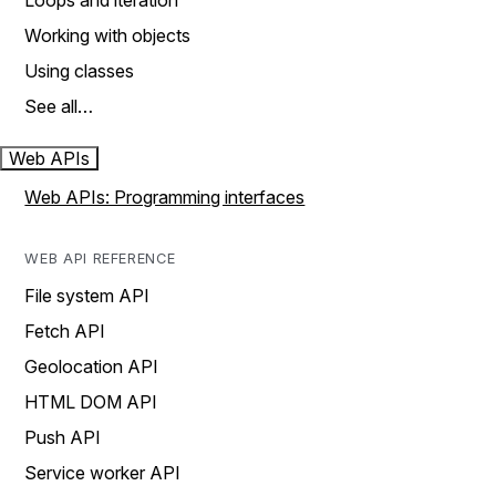
Loops and iteration
Working with objects
Using classes
See all…
Web APIs
Web APIs: Programming interfaces
WEB API REFERENCE
File system API
Fetch API
Geolocation API
HTML DOM API
Push API
Service worker API