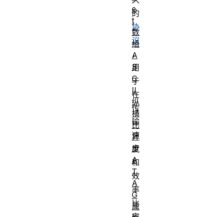
e
的
t
协
数
议
组
，
A
S
用
C
于
II
在
纵
传
横
输
比
速
异
步
度
A
和
T
效
A
率
G
比
属
安