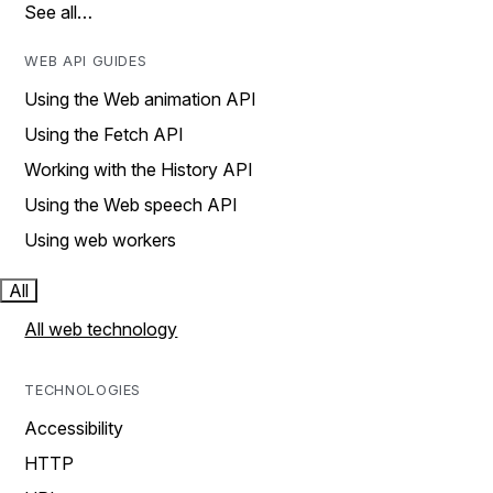
See all…
WEB API GUIDES
Using the Web animation API
Using the Fetch API
Working with the History API
Using the Web speech API
Using web workers
All
All web technology
TECHNOLOGIES
Accessibility
HTTP