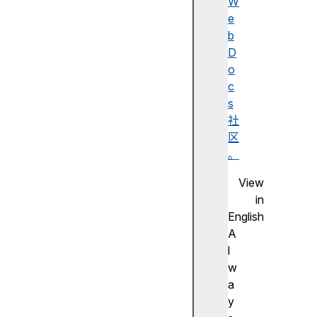
述
W
无
e
障
b
碍
D
名
o
称
c
A
s
d
社
o
区
b
。
e
View
F
in
la
English
s
A
h
l
步
w
进
a
尺
y
寸