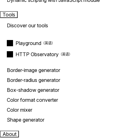
Dynamic scripting with JavaScript module
Tools
Discover our tools
Playground
HTTP Observatory
Border-image generator
Border-radius generator
Box-shadow generator
Color format converter
Color mixer
Shape generator
About