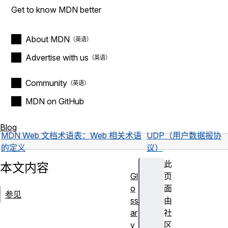
Get to know MDN better
About MDN
Advertise with us
Community
MDN on GitHub
Blog
MDN Web 文档术语表：Web 相关术语
UDP（用户数据报协
的定义
议）
此
本文内容
Gl
页
o
面
参见
ss
由
ar
社
y
区