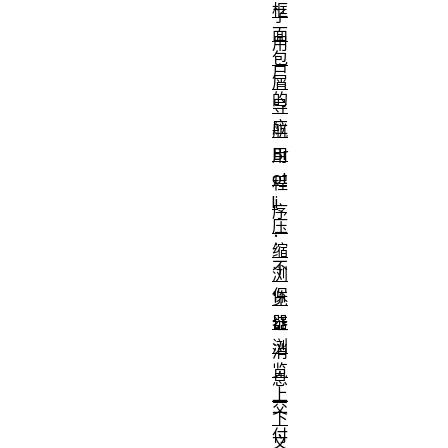
框
了
面
用
包
户
屑
的
导
应
航
Br
用
ot
程
li
序
压
：
缩
不
浏
保
览
器
证
浏
消
览
息
上
交
下
付
文