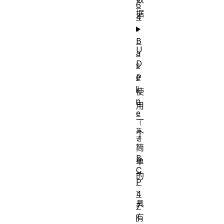
6
据
4
。
B
U
a
D
s
e
P
li
使
n
用
e
一
个
简
B
单
C
的
P
、
4
具
7
有
l