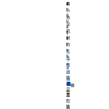
a
最
n
小
g
协
u
议
a
机
g
制
e
t
的
a
无
g
连
接
通
信
信
标
模
贝
型
塞
。
尔
U
曲