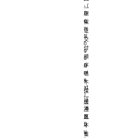
、
（
Br
不
o
保
w
证
si
交
n
付
g
顺
c
o
序
nt
也
e
不
xt
保
）
证
缓
消
冲
区
息
B
不
u
重