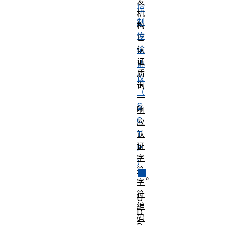
发
控
机
制
构
传
已
认
输
证
协
质
议
询
（
—
S
响
C
应
认
T
证
P
字
）
符
。
字
符
U
编
D
码