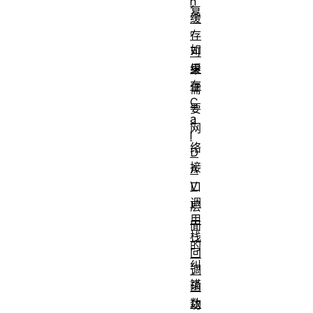
n
复
缓
。
存
如
可
缓
果
存
需
C
要
a
网
l
络
D
接
A
V
口
调
层
用
面
栈
的
回
纠
调
错
函
数
功