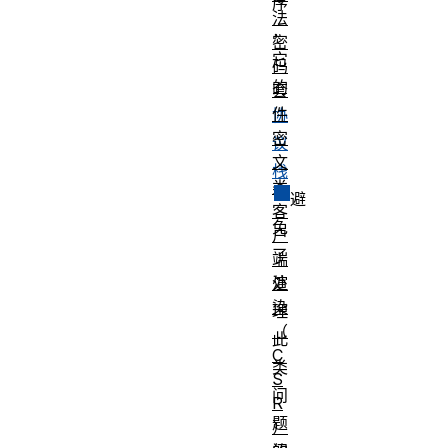
序
法
，
密
它
码
的
套
件
协
密
议
文
栈
类
避
客
免
户
了
端
处
渲
染
理
（
此
C
类
S
问
R
题
）