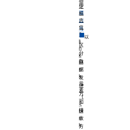
用
定
端
标
志
口
位
号
B
以
li
区
n
分
k
数
bli
n
据
k
发
元
送
素
方
（
和
<
接
bli
n
收
k
方