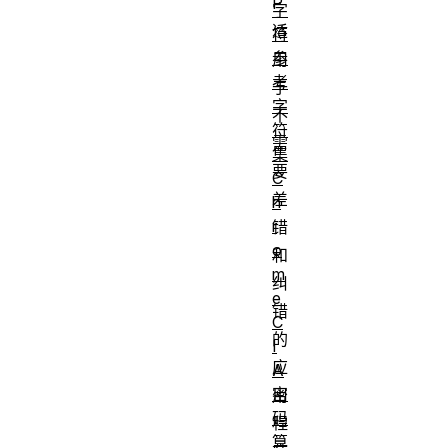
P
字
适
符
参
用
考
于
字
不
符
需
集
要
C
差
h
r
错
o
和
m
纠
e
错
C
的
I
应
A
密
用
码
程
算