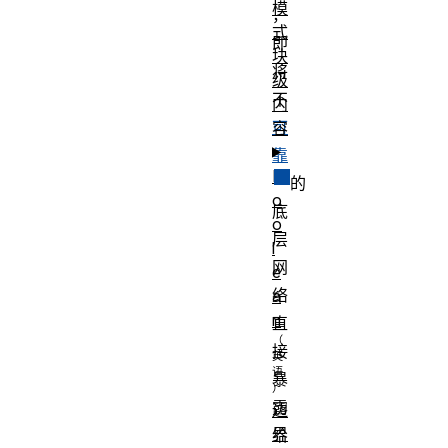
模
，
式
即
块
将
级
不
内
可
容
靠
B
的
o
底
o
层
l
网
e
络
a
n
直
接
暴
露
边
界
给