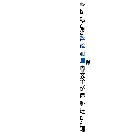
线
D
b
P
f
使
c
用
a
校
c
验
h
e
和
双
保
向
证
文
数
本
据
B
完
i
g
整
I
性
n
，
t
使
绑