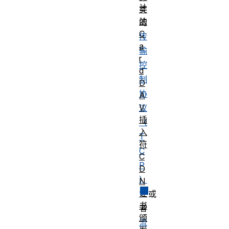
计
类
法
的
C
传
a
输
r
控
d
制
D
协
A
V
议
插
（
入
T
符
C
C
P
D
）
N
证
或
书
者
颁
流