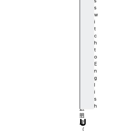
s
A
s
J
w
A
i
X
t
算
c
法
h
对
t
齐
o
容
E
器
n
对
g
齐
l
主
i
体
s
不
h
透
明
U
度
（