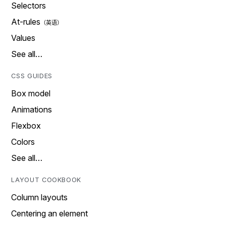
Selectors
At-rules
Values
See all…
CSS GUIDES
Box model
Animations
Flexbox
Colors
See all…
LAYOUT COOKBOOK
Column layouts
Centering an element