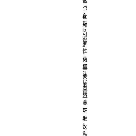
性
（
全
A
性
ttr
和
ib
可
ut
靠
e
性
）
认
更
证
重
认
要
证
的
器
场
带
合
宽
B
下
a
发
s
送
e
数