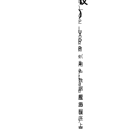
议
N
）
）
A
P
I
U
A
D
p
P
pl
e
（
S
用
a
户
f
数
a
据
ri
报
应
用
协
程
议
序
）
上
是