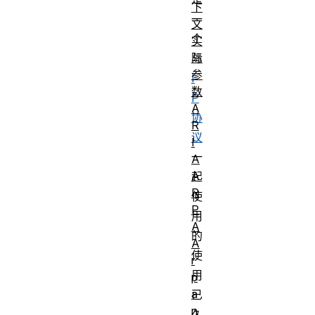
下
一
文
个
实
际
与
参
I
数
P
A
协
R
议
I
一
A
A
起
R
使
P
用
A
的
A
使
r
用
p
a
已
n
久