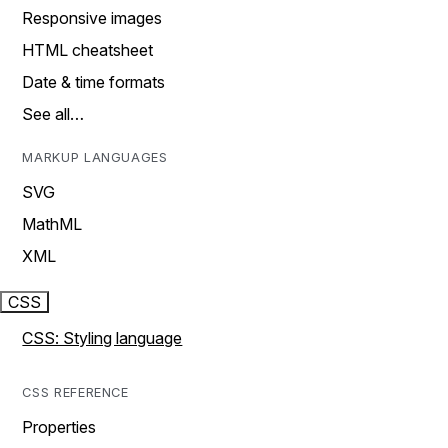
Responsive images
HTML cheatsheet
Date & time formats
See all…
MARKUP LANGUAGES
SVG
MathML
XML
CSS
CSS: Styling language
CSS REFERENCE
Properties