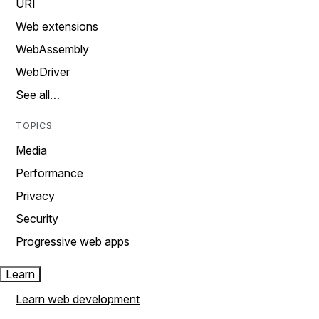
URI
Web extensions
WebAssembly
WebDriver
See all…
TOPICS
Media
Performance
Privacy
Security
Progressive web apps
Learn
Learn web development