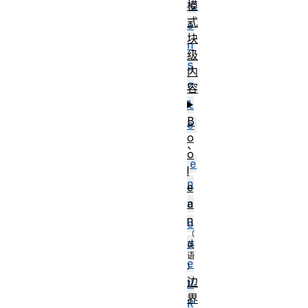
c
模
式
o
块
n
级
s
内
o
容
l
B
e
o
、
o
e
l
n
e
c
a
n
o
d
e
边
U
界
R