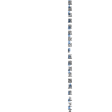
框
I
面
C
包
o
屑
导
m
航
p
Br
o
ot
n
li
e
压
缩
n
浏
t
览
、
器
A
浏
r
览
上
r
下
a
文