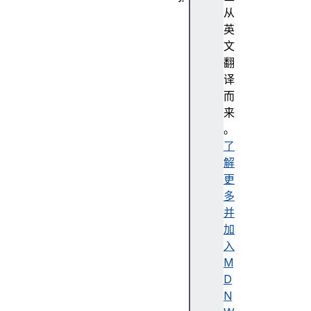
抽
从
象
英
编
文
程
翻
强
译
调
而
色
来
无
。
障
了
碍
解
无
更
障
多
碍
并
树
加
无
入
障
M
碍
D
描
N