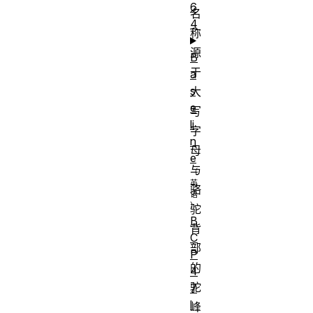
6
名
4
称
源
B
于
a
s
大
e
写
li
字
n
母
e
与
骆
驼
B
背
C
部
P
的
4
驼
7
l
峰