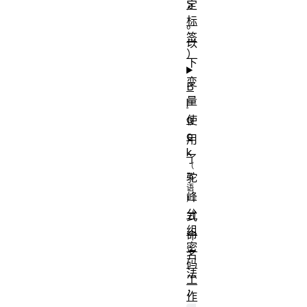
>
定
标
。
签
以
）
下
变
B
量
l
o
使
c
用
k
了
驼
峰
分
式
组
命
密
名
码
法
工
：
作