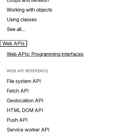
Loops and iteration
Working with objects
Using classes
See all…
Web APIs
Web APIs: Programming interfaces
WEB API REFERENCE
File system API
Fetch API
Geolocation API
HTML DOM API
Push API
Service worker API