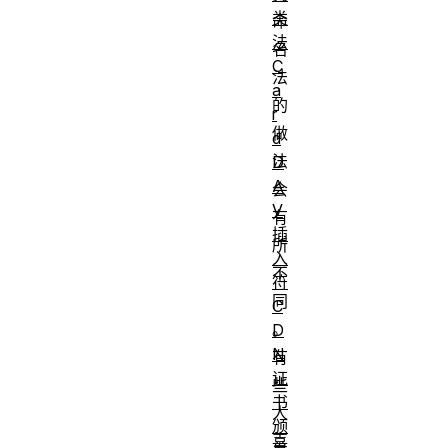
类
命
法
名
C
法
a
的
r
做
d
法
D
A
会
V
有
插
所
入
不
符
同
C
。
D
N
有
证
些
书
人
颁
喜