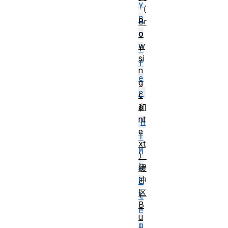
y
（
B
Br
u
o
w
f
si
f
n
e
g
r
c
o
和
nt
H
e
T
xt
M
）
L
缓
冲
E
区
l
B
e
u
m