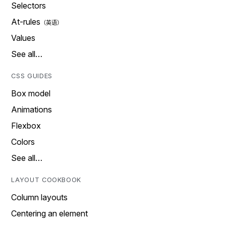
Selectors
At-rules
Values
See all…
CSS GUIDES
Box model
Animations
Flexbox
Colors
See all…
LAYOUT COOKBOOK
Column layouts
Centering an element