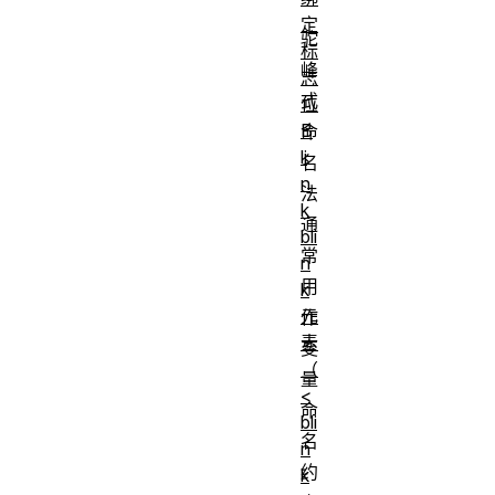
定
驼
标
峰
志
式
位
B
命
li
名
n
法
k
通
bli
常
n
用
k
元
作
素
变
（
量
<
命
bli
名
n
约
k