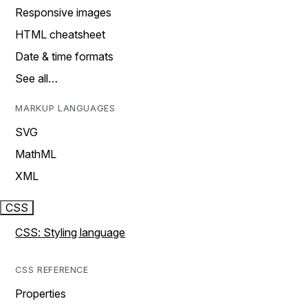
Responsive images
HTML cheatsheet
Date & time formats
See all…
MARKUP LANGUAGES
SVG
MathML
XML
CSS
CSS: Styling language
CSS REFERENCE
Properties