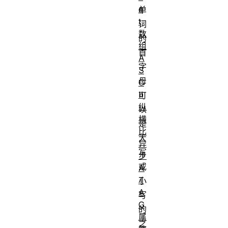
e
单
t
词
数
的
组
首
A
字
S
母
C
II
可
纵
以
横
是
比
大
异
写
步
或
A
T
小
A
写
G
的
属
之