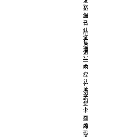
发
欢
机
保
构
已
持
认
所
证
有
质
缩
询
写
—
大
响
应
写
认
，
证
例
字
如
符
上
字
面
符
编
的
码
e