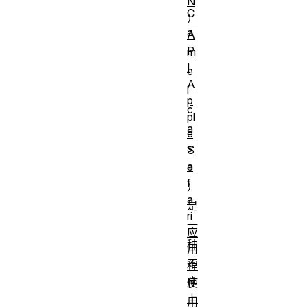
N
C
）
a
A
P
m
I
e
A
l
p
c
pl
a
e
s
S
a
e
f
）
a
是
ri
一
应
种
用
不
程
序
使
上
用