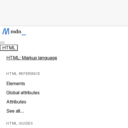
HTML
HTML: Markup language
HTML REFERENCE
Elements
Global attributes
Attributes
See all…
HTML GUIDES