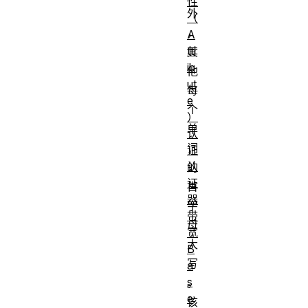
性
外
（
，
A
ttr
其
ib
他
ut
每
e
个
）
单
认
词
证
认
的
证
首
器
字
带
母
宽
大
B
写
a
s
。
e
该