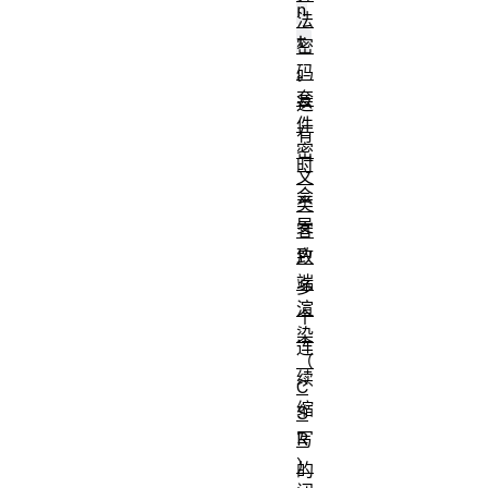
n
法
t
密
码
。
套
这
件
有
密
时
文
会
类
导
客
致
户
端
多
渲
个
染
连
（
续
C
缩
S
写
R
）
的