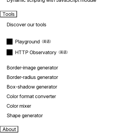
Dynamic scripting with JavaScript module
Tools
Discover our tools
Playground
HTTP Observatory
Border-image generator
Border-radius generator
Box-shadow generator
Color format converter
Color mixer
Shape generator
About