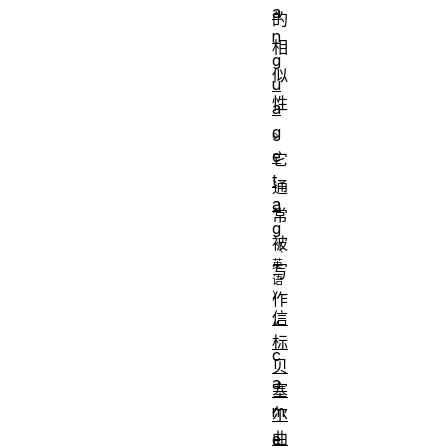
a
的
n
相
g
似
u
性
a
。
g
e
它
t
通
a
常
g
被
写
作
信
“
标
c
贝
a
塞
m
尔
曲
e