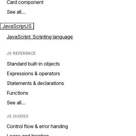
Card component
See all…
JavaScript
JS
JavaScript: Scripting language
JS REFERENCE
Standard built-in objects
Expressions & operators
Statements & declarations
Functions
See all…
JS GUIDES
Control flow & error handing