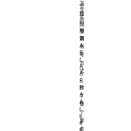
下
空
文
格
实
的
际
短
参
数
语
A
书
R
写
I
方
A
式
A
，
R
P
除
A
了
A
整
r
个
p
复
a
合
n