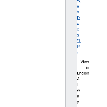
述
W
无
e
障
b
碍
D
名
o
称
c
A
s
d
社
o
区
b
。
e
View
F
in
la
English
s
A
h
l
步
w
进
a
尺
y
寸