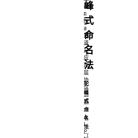
峰
Al
p
式
h
a
命
通
道
名
）
应
法
用
层
协
驼
议
峰
协
式
商
（
命
A
名
L
法
P
（