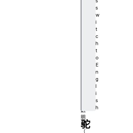
s
A
s
J
w
A
i
X
t
算
c
法
h
对
t
齐
o
容
E
器
n
对
g
齐
l
主
i
体
s
不
h
透
明
驼
度
（