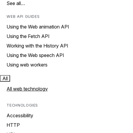
See all…
WEB API GUIDES
Using the Web animation API
Using the Fetch API
Working with the History API
Using the Web speech API
Using web workers
All
All web technology
TECHNOLOGIES
Accessibility
HTTP