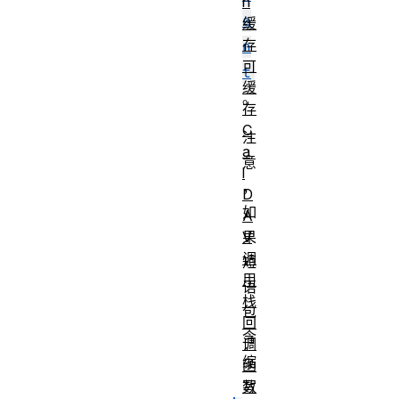
n
e
缓
存
n
可
t
缓
。
存
C
注
a
意
l
，
D
如
A
果
V
调
短
用
语
栈
包
回
含
调
缩
函
写
数