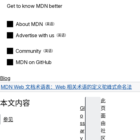
Get to know MDN better
About MDN
Advertise with us
Community
MDN on GitHub
Blog
MDN Web 文档术语表：Web 相关术语的定义
驼峰式命名法
此
本文内容
Gl
页
o
面
参见
ss
由
ar
社
y
区