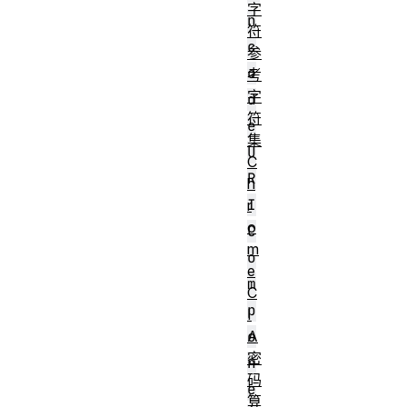
字
n
符
c
参
o
考
字
d
符
e
集
U
C
R
h
I
r
o
C
m
o
e
m
C
p
I
o
A
密
n
码
e
算