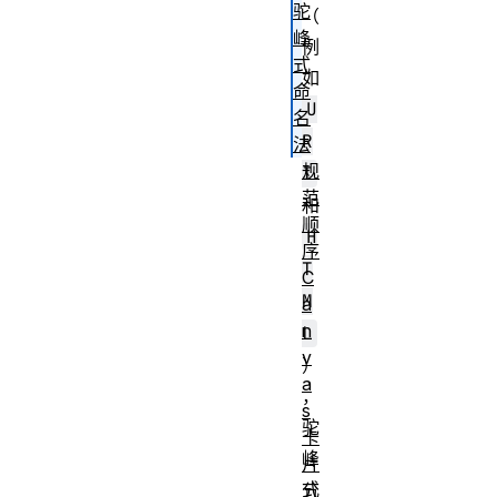
驼
（
峰
例
式
如
命
U
名
R
法
规
I
范
和
顺
H
序
T
C
M
a
n
L
v
）
a
，
s
驼
卡
峰
片
式
分