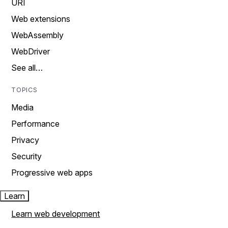
URI
Web extensions
WebAssembly
WebDriver
See all…
TOPICS
Media
Performance
Privacy
Security
Progressive web apps
Learn
Learn web development