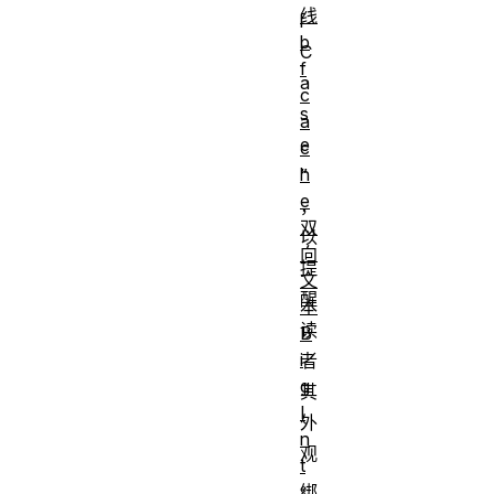
线
l
b
C
f
a
c
s
a
e
c
h
”
e
，
双
以
向
提
文
醒
本
读
B
i
者
g
其
I
外
n
观
t
。
绑