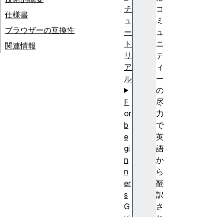
チ
コ
仕様書
ュ
ミ
ブラウザーの互換性
ー
ュ
ト
ニ
関連情報
リ
テ
ア
ィ
ル
ー
の
F
尽
or
力
b
で
e
英
gi
語
n
か
n
ら
er
翻
s
訳
G
さ