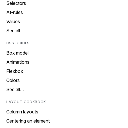
Selectors
At-rules
Values
See all…
CSS GUIDES
Box model
Animations
Flexbox
Colors
See all…
LAYOUT COOKBOOK
Column layouts
Centering an element