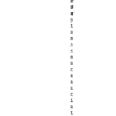
p
ま
h
a
す
n
。
t
o
m
>
<
m
p
r
e
s
c
r
i
p
t