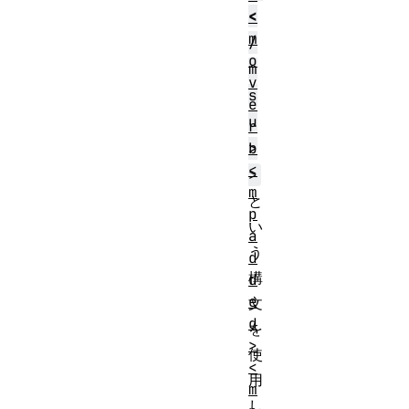
<
<
m
/
o
m
v
s
e
u
r
>
b
<
>
m
と
p
い
a
う
d
構
d
e
文
d
を
>
使
<
用
m
し