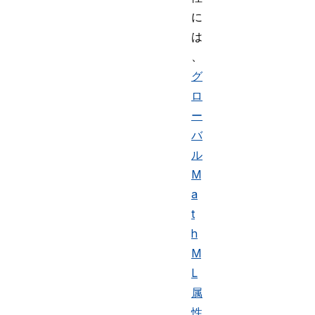
に
は
、
グ
ロ
ー
バ
ル
M
a
t
h
M
L
属
性