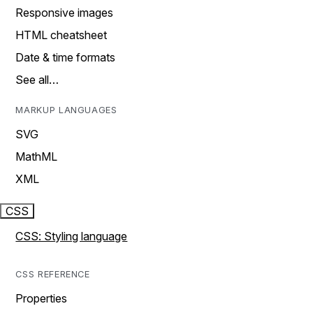
Responsive images
HTML cheatsheet
Date & time formats
See all…
MARKUP LANGUAGES
SVG
MathML
XML
CSS
CSS: Styling language
CSS REFERENCE
Properties