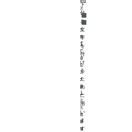
ed
下
>
付
き
<
文
m
字
f
を
r
付
a
け
c
る
>
<
た
m
め
i
に
>
用
<
い
m
ま
m
u
す