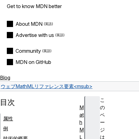
Get to know MDN better
About MDN
Advertise with us
Community
MDN on GitHub
Blog
ウェブ
MathML
リファレンス
要素
<msub>
こ
目次
M
の
at
ペ
属性
h
ー
例
M
ジ
L
は
技術的概要