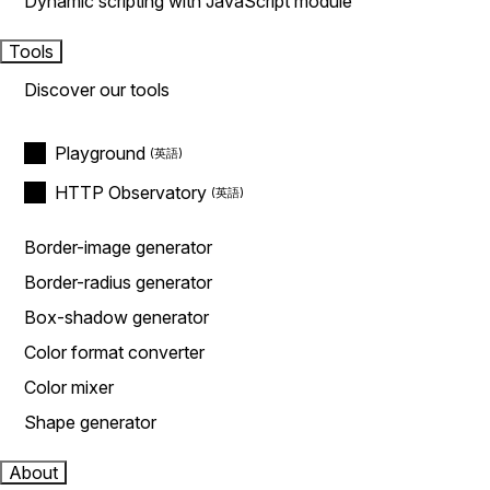
Dynamic scripting with JavaScript module
Tools
Discover our tools
Playground
HTTP Observatory
Border-image generator
Border-radius generator
Box-shadow generator
Color format converter
Color mixer
Shape generator
About