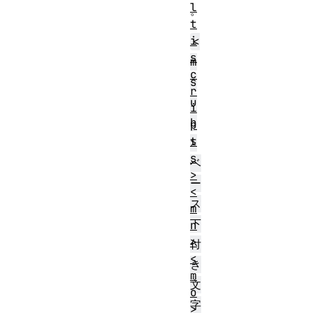
l
。
t
i
<
s
m
c
s
r
u
i
b
p
t
>
s
ベ
>
ー
<
ス
m
下
n
>
付
<
き
m
文
o
字
>