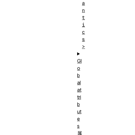
a
n
t
i
c
s
>
Gl
o
b
al
at
tri
b
ut
e
s
属