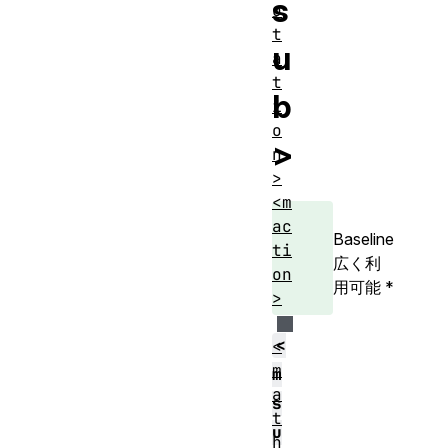
s
o
t
u
a
t
b
i
o
>
n
>
<m
ac
Baseline
ti
広く利
on
用可能
*
>
<
<
m
m
a
s
t
u
h