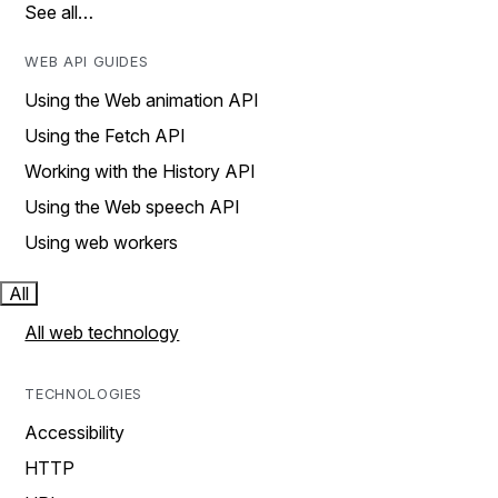
See all…
WEB API GUIDES
Using the Web animation API
Using the Fetch API
Working with the History API
Using the Web speech API
Using web workers
All
All web technology
TECHNOLOGIES
Accessibility
HTTP