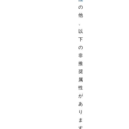
の
他
、
以
下
の
非
推
奨
属
性
が
あ
り
ま
す