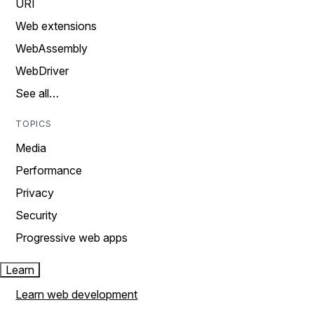
URI
Web extensions
WebAssembly
WebDriver
See all…
TOPICS
Media
Performance
Privacy
Security
Progressive web apps
Learn
Learn web development