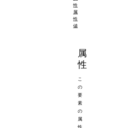
性
属
性
値
属
性
こ
の
要
素
の
属
性