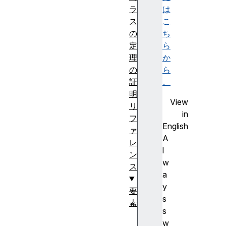
ラ
は
ス
こ
の
ち
定
ら
理
か
の
ら
証
。
明
View
リ
in
フ
English
ァ
A
レ
l
ン
w
ス
a
y
要
s
素
s
<
w