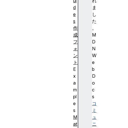
ui
れ
d
ま
e
し
s
た
作
。
成
M
フ
D
ォ
N
ン
W
ト
e
E
b
x
D
a
o
m
c
pl
s
e
コ
s
ミ
M
ュ
at
ニ