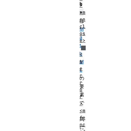
b
>
<m
>
en
は
cl
M
os
a
e>
t
h
<
m
M
e
L
r
の
r
要
o
素
r
で
>
<m
、
fe
式
nc
に