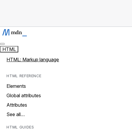
HTML
HTML: Markup language
HTML REFERENCE
Elements
Global attributes
Attributes
See all…
HTML GUIDES