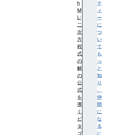
h
テ
M
ィ
L:
ー
二
に
次
つ
方
い
程
て
式
も
の
っ
解
と
の
知
公
り
式
、
を
仲
導
間
く
に
ピ
な
タ
る
ゴ
に