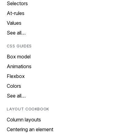
Selectors
At-rules
Values
See all…
CSS GUIDES
Box model
Animations
Flexbox
Colors
See all…
LAYOUT COOKBOOK
Column layouts
Centering an element