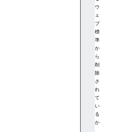
<
ウ
m
ェ
o
ブ
v
標
e
準
r
>
か
<
ら
m
削
p
除
a
さ
d
れ
d
e
て
d
い
>
る
<
か
m
、