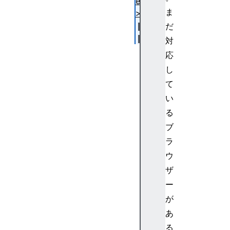
ed
ま
>
だ
対
<
応
m
し
f
て
r
い
a
c
る
>
ブ
<
ラ
m
ウ
i
ザ
>
ー
<
m
が
m
あ
u
る