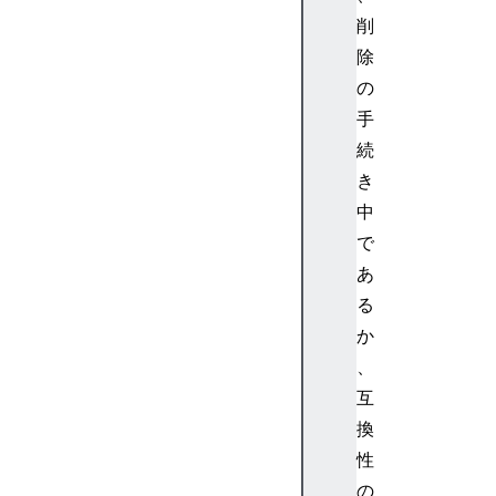
p
削
h
a
除
n
の
t
手
o
続
m
き
>
中
<
m
で
p
あ
r
る
e
か
s
、
c
互
r
i
換
p
性
t
の