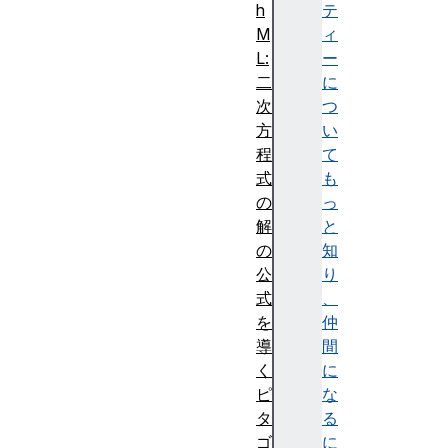
h
テ
M
ィ
L:
ー
二
に
次
つ
方
い
程
て
式
も
の
っ
解
と
の
知
公
り
式
、
を
仲
導
間
く
に
ピ
な
タ
る
ゴ
に