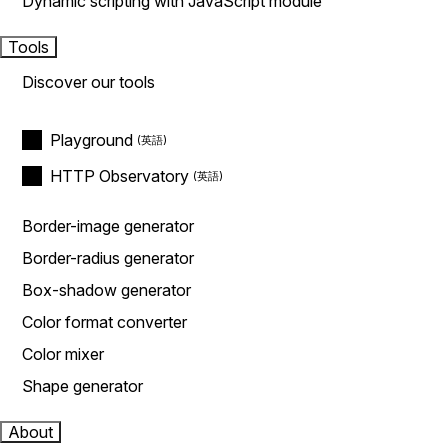
Dynamic scripting with JavaScript module
Tools
Discover our tools
Playground
HTTP Observatory
Border-image generator
Border-radius generator
Box-shadow generator
Color format converter
Color mixer
Shape generator
About