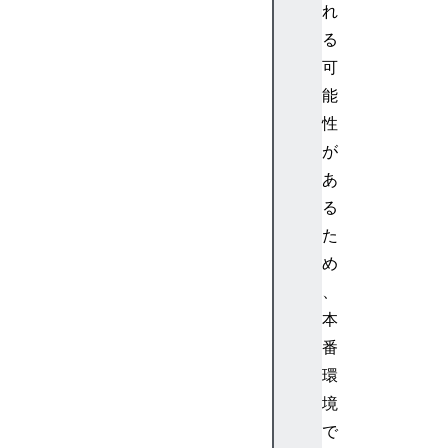
れ
る
可
能
性
が
あ
る
た
め
、
本
番
環
境
で