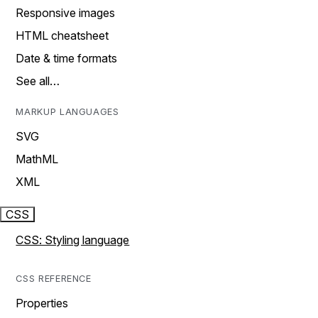
Responsive images
HTML cheatsheet
Date & time formats
See all…
MARKUP LANGUAGES
SVG
MathML
XML
CSS
CSS: Styling language
CSS REFERENCE
Properties