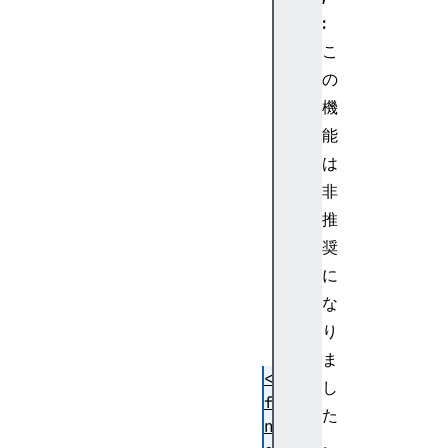
>
:
<m
こ
en
の
cl
機
os
能
e>
は
<
非
m
推
e
奨
r
に
r
な
o
r
り
>
ま
<m
し
fe
た
nc
。