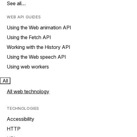
See all…
WEB API GUIDES
Using the Web animation API
Using the Fetch API
Working with the History API
Using the Web speech API
Using web workers
All
All web technology
TECHNOLOGIES
Accessibility
HTTP