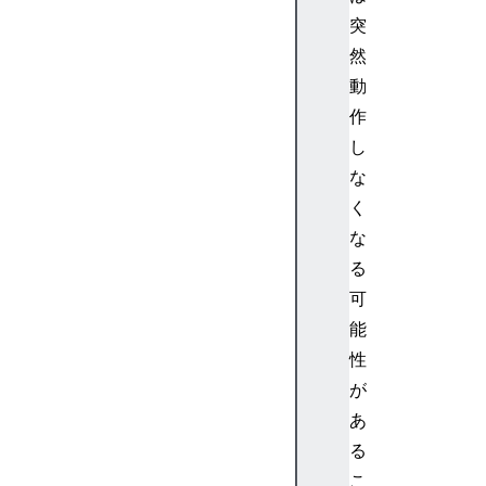
e
突
r
>
然
<
動
m
作
u
し
n
な
d
く
e
r
な
o
る
v
可
e
能
r
性
>
が
<
s
あ
e
る
m
こ