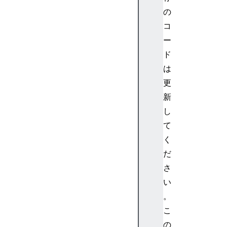
t
の
y
l
コ
e
ー
>
ド
<
は
m
更
s
新
u
b
し
>
て
<
く
m
だ
s
さ
u
い
b
s
。
u
こ
p
の