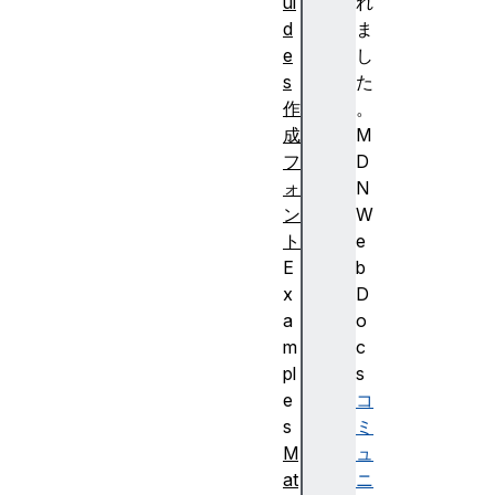
ui
れ
d
ま
e
し
s
た
作
。
成
M
フ
D
ォ
N
ン
W
ト
e
E
b
x
D
a
o
m
c
pl
s
e
コ
s
ミ
M
ュ
at
ニ