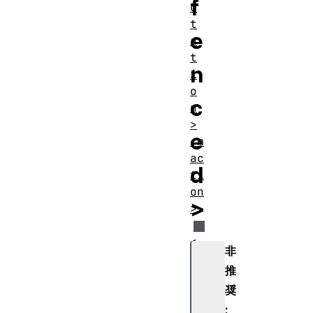
f
o
t
e
a
t
n
i
o
c
n
>
e
<m
ac
d
ti
on
>
>
<
非
m
推
a
奨
t
h
;