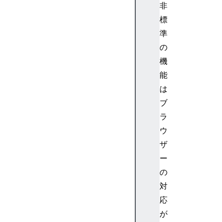
非
標
準
の
機
能
は
ブ
ラ
ウ
ザ
ー
の
対
応
が