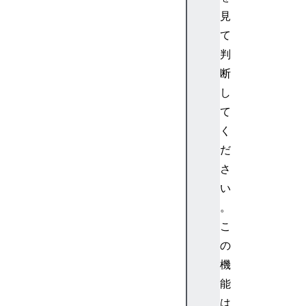
>
見
<
て
m
判
t
断
e
し
x
t
て
>
く
<
だ
m
さ
t
い
r
。
>
<
こ
m
の
u
機
n
能
d
は