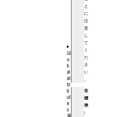
a
と
n
に
t
注
i
c
意
s
し
>
て
く
Gl
だ
o
さ
b
al
い
at
。
tri
b
非
ut
標
e
準
s
:
属