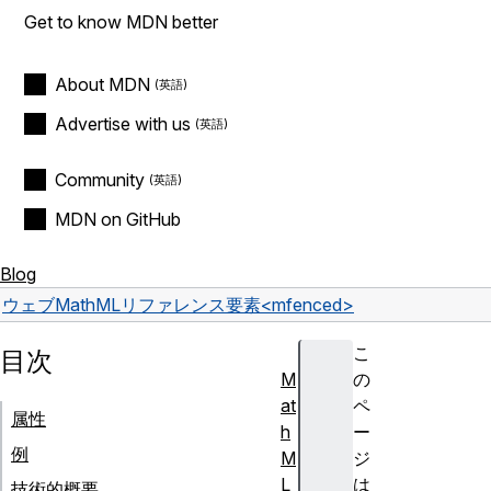
Get to know MDN better
About MDN
Advertise with us
Community
MDN on GitHub
Blog
ウェブ
MathML
リファレンス
要素
<mfenced>
こ
目次
M
の
at
ペ
属性
h
ー
例
M
ジ
L
は
技術的概要