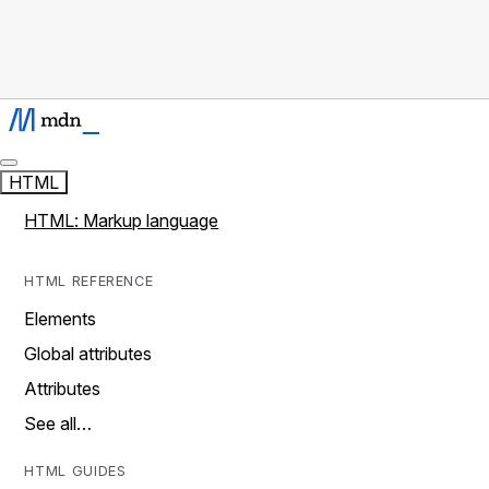
HTML
HTML: Markup language
HTML REFERENCE
Elements
Global attributes
Attributes
See all…
HTML GUIDES