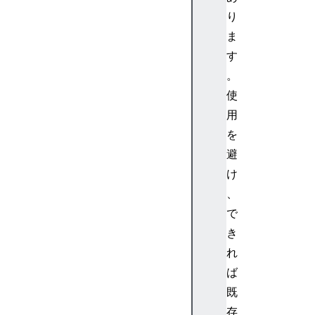
<
り
m
ま
s
す
p
。
a
使
c
e
用
>
を
<
避
m
け
s
、
q
で
r
t
き
>
れ
<
ば
m
既
s
存