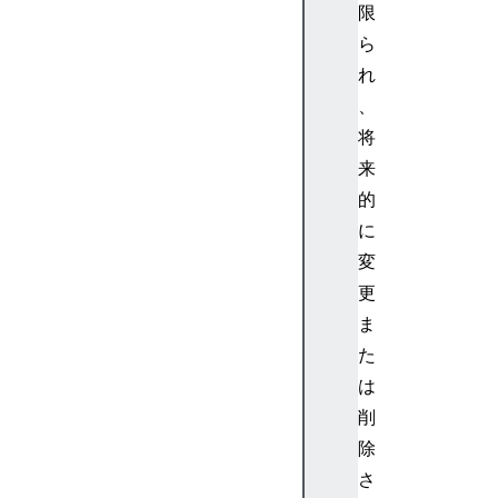
限
ら
れ
、
将
来
的
に
変
更
ま
た
は
削
除
さ