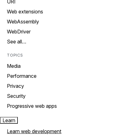
URI
Web extensions
WebAssembly
WebDriver
See all…
TOPICS
Media
Performance
Privacy
Security
Progressive web apps
Learn
Learn web development