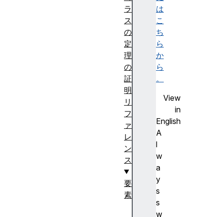
ラ
は
ス
こ
の
ち
定
ら
理
か
の
ら
証
。
明
View
リ
in
フ
English
ァ
A
レ
l
ン
w
ス
a
y
要
s
素
s
<
w