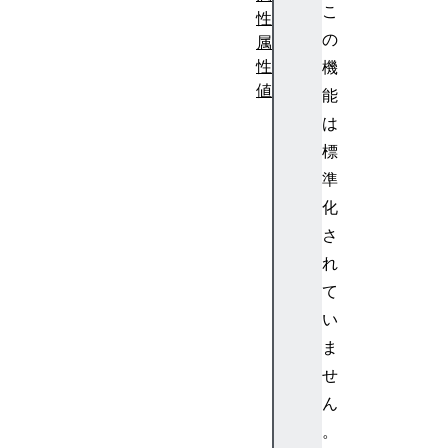
こ
性
の
属
性
機
値
能
は
標
準
化
さ
れ
て
い
ま
せ
ん
。