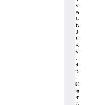
l
か
t
も
i
し
s
c
れ
r
ま
i
せ
p
ん
t
が
s
、
>
<
す
m
で
n
に
>
関
<
連
m
す
o
>
る