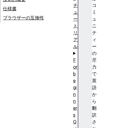
チ
コ
仕様書
ュ
ミ
ブラウザーの互換性
ー
ュ
ト
ニ
リ
テ
ア
ィ
ル
ー
の
F
尽
or
力
b
で
e
英
gi
語
n
か
n
ら
er
翻
s
訳
G
さ