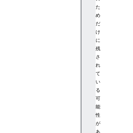
s
た
>
め
<
だ
m
r
け
o
に
o
残
t
さ
>
れ
<
て
m
r
い
o
る
w
可
>
能
<
性
m
が
s
>
あ