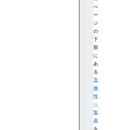
>
ペ
<
ー
m
ジ
s
u
の
p
下
>
部
<
に
m
あ
t
る
a
b
互
l
換
e
性
>
一
<
覧
m
表
t
d
を